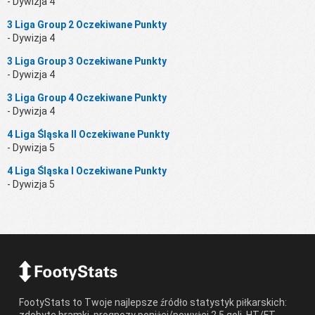
- Dywizja 4
3 Liga Group 2 Oczekiwane Punkty
- Dywizja 4
3 Liga Group 3 Oczekiwane Punkty
- Dywizja 4
3 Liga Group 4 Oczekiwane Punkty
- Dywizja 4
4 Liga Śląska II Oczekiwane Punkty
- Dywizja 5
4 Liga Śląska I Oczekiwane Punkty
- Dywizja 5
FootyStats to Twoje najlepsze źródło statystyk piłkarskich:
zdobyte bramki, prognozy poniżej/powyżej 2.5 goli, HT/FT,