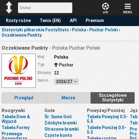
LIGI
MENU
Rzuty rożne
Tenis (EN)
API
Premium
Statystyki piłkarskie FootyStats
›
Polska
›
Puchar Polski
›
Prognoza
Oczekiwane Punkty
Oczekiwane Punkty
- Polska Puchar Polski
Kraj
Polska
Typ
Puchar
Drużyny
22
Sezon
2026/27
Szczegółowe
Przegląd
Mecze
Statystyki
Rozgrywki
Gole
Powyżej/Poniżej
Jęz
Tabele Dom &
Śr. Suma Goli
Tabele Powyżej 0.5-
Tabe
Wyjazd
5.5
Zdobyte bramki
Tabe
Tabela Formy
Tabele Poniżej 0.5-
Stracone bramki
Prow
5.5
Przewaga
Prze
Czyste konto
Gospodarzy
Tabele rzutów
Poł.