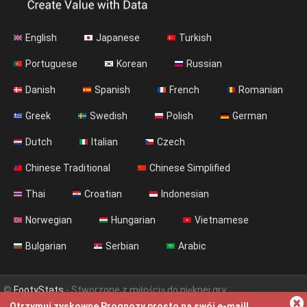
English
Japanese
Turkish
Portuguese
Korean
Russian
Danish
Spanish
French
Romanian
Greek
Swedish
Polish
German
Dutch
Italian
Czech
Chinese Traditional
Chinese Simplified
Thai
Croatian
Indonesian
Norwegian
Hungarian
Vietnamese
Bulgarian
Serbian
Arabic
©
FootyStats
- Stworzone z miłością do pięknej gry
Otrzymuj zyskowne Prognozy prosto na swój e-mail!