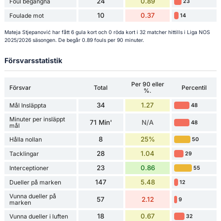
24
0.89
Foul begångna
23
10
0.37
Foulade mot
14
Mateja Stjepanović har fått 6 gula kort och 0 röda kort i 32 matcher hittills i Liga NOS
2025/2026 säsongen. De begår 0.89 fouls per 90 minuter.
Försvarsstatistik
Per 90 eller
Försvar
Total
Percentil
%.
34
1.27
Mål Insläppta
48
Minuter per insläppt
71 Min'
N/A
48
mål
8
25%
Hålla nollan
50
28
1.04
Tacklingar
29
23
0.86
Interceptioner
55
147
5.48
Dueller på marken
12
Vunna dueller på
57
2.12
9
marken
18
0.67
Vunna dueller i luften
32