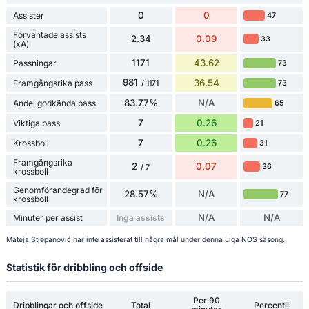
0
0
Assister
47
Förväntade assists
2.34
0.09
33
(xA)
1171
43.62
Passningar
73
981
36.54
Framgångsrika pass
73
/ 1171
83.77%
N/A
Andel godkända pass
65
7
0.26
Viktiga pass
21
7
0.26
Krossboll
31
Framgångsrika
2
0.07
36
/ 7
krossboll
Genomförandegrad för
28.57%
N/A
77
krossboll
N/A
N/A
Minuter per assist
Inga assists
Mateja Stjepanović har inte assisterat till några mål under denna Liga NOS säsong.
Statistik för dribbling och offside
Per 90
Dribblingar och offside
Total
Percentil