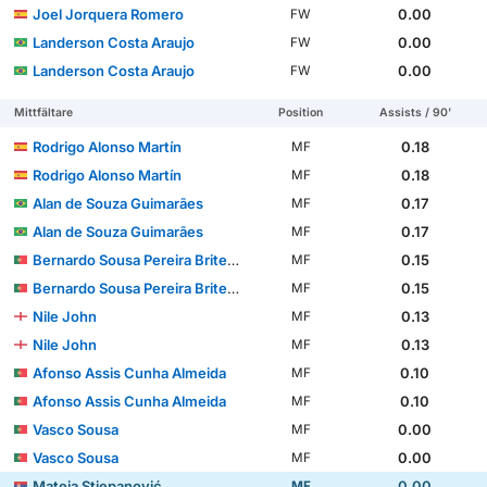
Joel Jorquera Romero
0.00
FW
Landerson Costa Araujo
0.00
FW
Landerson Costa Araujo
0.00
FW
Mittfältare
Position
Assists / 90'
Rodrigo Alonso Martín
0.18
MF
Rodrigo Alonso Martín
0.18
MF
Alan de Souza Guimarães
0.17
MF
Alan de Souza Guimarães
0.17
MF
Bernardo Sousa Pereira Brites Martins
0.15
MF
Bernardo Sousa Pereira Brites Martins
0.15
MF
Nile John
0.13
MF
Nile John
0.13
MF
Afonso Assis Cunha Almeida
0.10
MF
Afonso Assis Cunha Almeida
0.10
MF
Vasco Sousa
0.00
MF
Vasco Sousa
0.00
MF
Mateja Stjepanović
0.00
MF