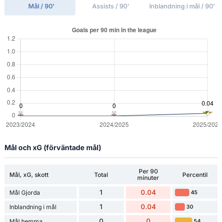
Mål / 90'
Assists / 90'
Inblandning i mål / 90'
Mål och xG (förväntade mål)
Per 90
Mål, xG, skott
Total
Percentil
minuter
1
0.04
Mål Gjorda
45
1
0.04
Inblandning i mål
30
0
0
Mål hemma
54