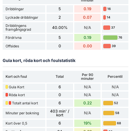
minuter
5
0.19
Dribblingar
16
2
0.07
Lyckade dribblingar
14
Dribblingens
40.00%
N/A
37
framgångsgrad
5
0.19
Fördrivna
76
0
0.00
Offsides
39
Gula kort, röda kort och foulstatistik
Per 90
Kort och foul
Total
Percentil
minuter
6
N/A
N/A
Gula Kort
0
N/A
N/A
Röda kort
6
0.22
Totalt antal kort
52
403 min' /
N/A
Minuter per bokning
58
kort
6
19%
Kort över 0,5
68