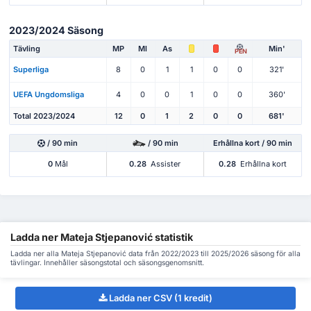
2023/2024 Säsong
Tävling
MP
Ml
As
Min'
PEN
Superliga
8
0
1
1
0
0
321'
UEFA Ungdomsliga
4
0
0
1
0
0
360'
Total 2023/2024
12
0
1
2
0
0
681'
/ 90 min
/ 90 min
Erhållna kort / 90 min
0
Mål
0.28
Assister
0.28
Erhållna kort
Ladda ner Mateja Stjepanović statistik
Ladda ner alla Mateja Stjepanović data från 2022/2023 till 2025/2026 säsong för alla
tävlingar. Innehåller säsongstotal och säsongsgenomsnitt.
Ladda ner CSV (1 kredit)