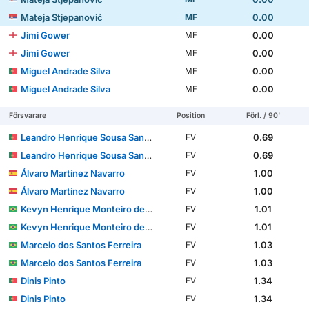
Mateja Stjepanović
0.00
MF
Jimi Gower
0.00
MF
Jimi Gower
0.00
MF
Miguel Andrade Silva
0.00
MF
Miguel Andrade Silva
0.00
MF
Försvarare
Position
Förl. / 90'
Leandro Henrique Sousa Santos
0.69
FV
Leandro Henrique Sousa Santos
0.69
FV
Álvaro Martínez Navarro
1.00
FV
Álvaro Martínez Navarro
1.00
FV
Kevyn Henrique Monteiro de Souza
1.01
FV
Kevyn Henrique Monteiro de Souza
1.01
FV
Marcelo dos Santos Ferreira
1.03
FV
Marcelo dos Santos Ferreira
1.03
FV
Dinis Pinto
1.34
FV
Dinis Pinto
1.34
FV