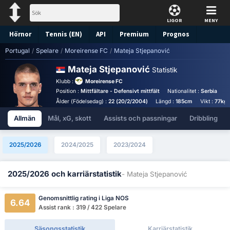
LIGOR
MENY
Hörnor
Tennis (EN)
API
Premium
Prognos
Portugal
/
Spelare
/
Moreirense FC
/
Mateja Stjepanović
Mateja Stjepanović
Statistik
Klubb :
Moreirense FC
Position :
Mittfältare - Defensivt mittfält
Nationalitet :
Serbia
F
Ålder (Födelsedag) :
22 (20/2/2004)
Längd :
185cm
Vikt :
77kg
Allmän
Mål, xG, skott
Assists och passningar
Dribbling
2025/2026
2024/2025
2023/2024
2025/2026 och karriärstatistik
- Mateja Stjepanović
Genomsnittlig rating i Liga NOS
6.64
Assist rank : 319 / 422 Spelare
Säsongsstatistik
Karriärstatistik