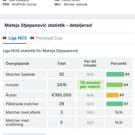
IM
: Mål Insläppta
HN
: Hålla nollan
PEN
: Straffmål Gjorda
Min'
: Minuter spelade
Mateja Stjepanović statistik - detaljerad
Liga NOS
Portugal Cup
Liga NOS statistik för Mateja Stjepanović
Per 90
Övergripande
Total
Percentil
minuter
32
Matcher Spelade
N/A
92
76 minuter
2416
minuter
84
per match
€350,000
Årslön
N/A
63
29
Påbörjade matcher
N/A
87
3
N/A
Matcher med utbyte
N/A
Matcher med
5
N/A
N/A
ersättning