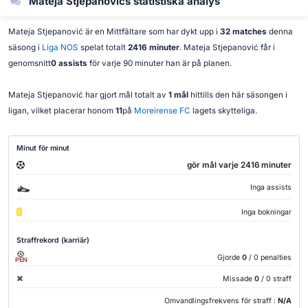
Mateja Stjepanovićs statistiska analys
Mateja Stjepanović är en Mittfältare som har dykt upp i
32 matches
denna
säsong i
Liga NOS
spelat totalt
2416 minuter
. Mateja Stjepanović får i
genomsnitt
0 assists
för varje 90 minuter han är på planen.
Mateja Stjepanović har gjort mål totalt av
1 mål
hittills den här säsongen i
ligan, vilket placerar honom
11
på
Moreirense FC
lagets skytteliga.
Minut för minut
gör mål varje 2416 minuter
Inga assists
Inga bokningar
Straffrekord (karriär)
Gjorde
0
/ 0 penalties
PEN
Missade
0
/ 0 straff
Omvandlingsfrekvens för straff :
N/A