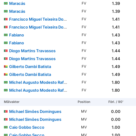
Maracás
1.39
FV
Maracás
1.39
FV
Francisco Miguel Teixeira Domingues
1.41
FV
Francisco Miguel Teixeira Domingues
1.41
FV
Fabiano
1.43
FV
Fabiano
1.43
FV
Diogo Martins Travassos
1.44
FV
Diogo Martins Travassos
1.44
FV
Gilberto Dambi Batista
1.49
FV
Gilberto Dambi Batista
1.49
FV
Michel Augusto Modesto Rafael dos Santos
1.80
FV
Michel Augusto Modesto Rafael dos Santos
1.80
FV
Målvakter
Position
Förl. / 90'
Michael Simões Domingues
0.00
MV
Michael Simões Domingues
0.00
MV
Caio Gobbo Secco
1.00
MV
Caio Gobbo Secco
1.00
MV