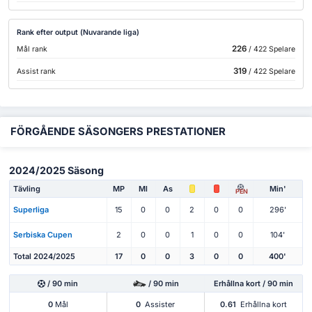
Rank efter output (Nuvarande liga)
226
Mål rank
/ 422 Spelare
319
Assist rank
/ 422 Spelare
FÖRGÅENDE SÄSONGERS PRESTATIONER
2024/2025 Säsong
Tävling
MP
Ml
As
Min'
PEN
Superliga
15
0
0
2
0
0
296'
Serbiska Cupen
2
0
0
1
0
0
104'
Total 2024/2025
17
0
0
3
0
0
400'
/ 90 min
/ 90 min
Erhållna kort / 90 min
0
Mål
0
Assister
0.61
Erhållna kort