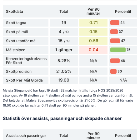
Per 90
Skottdata
Total
Percentil
minuter
19
0.71
Skott tagna
44
4
0.15
Skott på mål
37
/ 19
15
0.56
Skott utanför mål
47
/ 19
1 gånger
0.04
Målstolpen
75
Konverteringsfrekvens
5.26%
N/A
46
För Skott
21.05%
N/A
Skottprecision
30
19.00
N/A
N/A
Skott Per Mål Gjorda
Mateja Stjepanović har tagit 19 skott i 32 matcher hittills i Liga NOS 2025/2026
säsongen. Av 19 skotten var 4 skotten på mål och de andra 15 skotten var utanför mål.
Det betyder att Mateja Stjepanovićs skottprecision är 21.05%. De gör ett mål för varje
19.00 skott de tar och tar 0.71 skott per 90 minuter på planen.
Statistik över assists, passningar och skapade chanser
Per 90
Assists och passningar
Total
Percentil
minuter