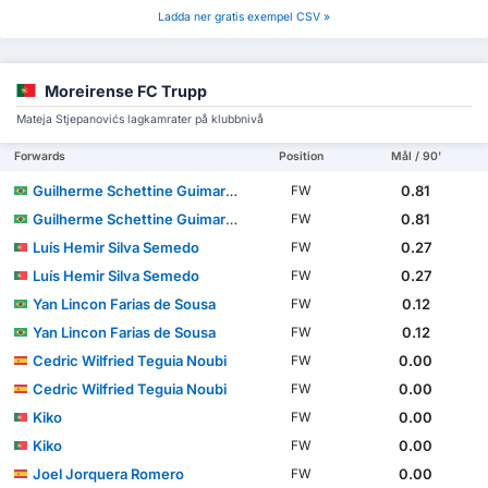
Ladda ner gratis exempel CSV »
Moreirense FC Trupp
Mateja Stjepanovićs lagkamrater på klubbnivå
Forwards
Position
Mål / 90'
Guilherme Schettine Guimarães
0.81
FW
Guilherme Schettine Guimarães
0.81
FW
Luís Hemir Silva Semedo
0.27
FW
Luís Hemir Silva Semedo
0.27
FW
Yan Lincon Farias de Sousa
0.12
FW
Yan Lincon Farias de Sousa
0.12
FW
Cedric Wilfried Teguia Noubi
0.00
FW
Cedric Wilfried Teguia Noubi
0.00
FW
Kiko
0.00
FW
Kiko
0.00
FW
Joel Jorquera Romero
0.00
FW