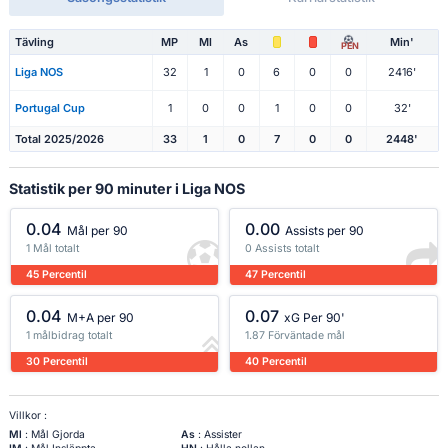
Tävling
MP
Ml
As
Min'
PEN
Liga NOS
32
1
0
6
0
0
2416'
Portugal Cup
1
0
0
1
0
0
32'
Total 2025/2026
33
1
0
7
0
0
2448'
Statistik per 90 minuter i Liga NOS
0.04
0.00
Mål per 90
Assists per 90
1 Mål totalt
0 Assists totalt
45 Percentil
47 Percentil
0.04
0.07
M+A per 90
xG Per 90'
1 målbidrag totalt
1.87 Förväntade mål
30 Percentil
40 Percentil
Villkor :
Ml
: Mål Gjorda
As
: Assister