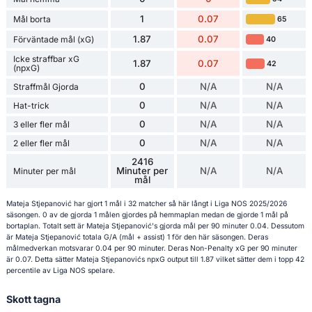
1
0.07
Mål borta
65
1.87
0.07
Förväntade mål (xG)
40
Icke straffbar xG
1.87
0.07
42
(npxG)
0
N/A
N/A
Straffmål Gjorda
0
N/A
N/A
Hat-trick
0
N/A
N/A
3 eller fler mål
0
N/A
N/A
2 eller fler mål
2416
Minuter per
N/A
N/A
Minuter per mål
mål
Mateja Stjepanović har gjort 1 mål i 32 matcher så här långt i Liga NOS 2025/2026
säsongen. 0 av de gjorda 1 målen gjordes på hemmaplan medan de gjorde 1 mål på
bortaplan. Totalt sett är Mateja Stjepanović's gjorda mål per 90 minuter 0.04. Dessutom
är Mateja Stjepanović totala G/A (mål + assist) 1 för den här säsongen. Deras
målmedverkan motsvarar 0.04 per 90 minuter. Deras Non-Penalty xG per 90 minuter
är 0.07. Detta sätter Mateja Stjepanovićs npxG output till 1.87 vilket sätter dem i topp 42
percentile av Liga NOS spelare.
Skott tagna