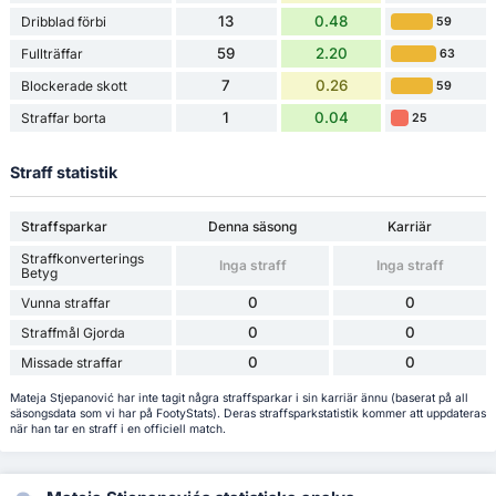
13
0.48
Dribblad förbi
59
59
2.20
Fullträffar
63
7
0.26
Blockerade skott
59
1
0.04
Straffar borta
25
Straff statistik
Straffsparkar
Denna säsong
Karriär
Straffkonverterings
Inga straff
Inga straff
Betyg
0
0
Vunna straffar
0
0
Straffmål Gjorda
0
0
Missade straffar
Mateja Stjepanović har inte tagit några straffsparkar i sin karriär ännu (baserat på all
säsongsdata som vi har på FootyStats). Deras straffsparkstatistik kommer att uppdateras
när han tar en straff i en officiell match.