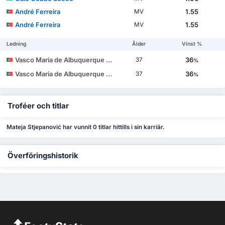
André Ferreira
1.55
MV
André Ferreira
1.55
MV
Ledning
Ålder
Vinst %
Vasco Maria de Albuquerque Botelho da Costa
36
37
%
Vasco Maria de Albuquerque Botelho da Costa
36
37
%
Troféer och titlar
Mateja Stjepanović har vunnit 0 titlar hittills i sin karriär.
Överföringshistorik