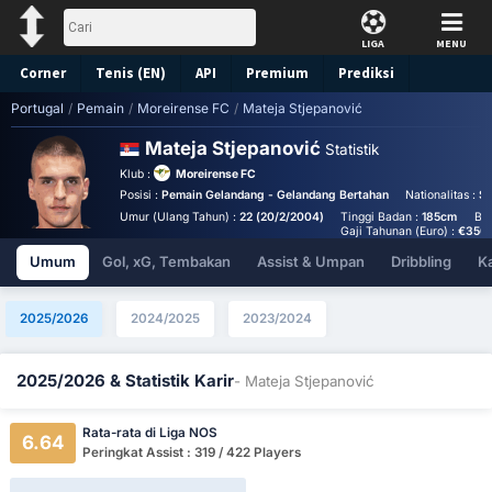
LIGA
MENU
Corner
Tenis (EN)
API
Premium
Prediksi
Portugal
/
Pemain
/
Moreirense FC
/
Mateja Stjepanović
Mateja Stjepanović
Statistik
Klub :
Moreirense FC
Posisi :
Pemain Gelandang - Gelandang Bertahan
Nationalitas :
Se
Umur (Ulang Tahun) :
22 (20/2/2004)
Tinggi Badan :
185cm
Ber
Gaji Tahunan (Euro) :
€350
Umum
Gol, xG, Tembakan
Assist & Umpan
Dribbling
K
2025/2026
2024/2025
2023/2024
2025/2026 & Statistik Karir
- Mateja Stjepanović
Rata-rata di Liga NOS
6.64
Peringkat Assist : 319 / 422 Players