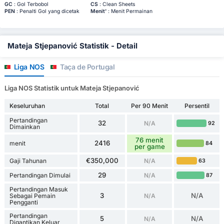
GC
: Gol Terbobol
CS
: Clean Sheets
PEN
: Penalti Gol yang dicetak
Menit'
: Menit Permainan
Mateja Stjepanović Statistik - Detail
Liga NOS
Taça de Portugal
Liga NOS Statistik untuk Mateja Stjepanović
Keseluruhan
Total
Per 90 Menit
Persentil
Pertandingan
32
N/A
92
Dimainkan
76 menit
2416
menit
84
per game
€350,000
Gaji Tahunan
N/A
63
29
Pertandingan Dimulai
N/A
87
Pertandingan Masuk
3
N/A
Sebagai Pemain
N/A
Pengganti
Pertandingan
5
N/A
N/A
Digantikan Keluar