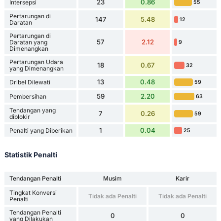
23
0.86
Intersepsi
55
Pertarungan di
147
5.48
12
Daratan
Pertarungan di
57
2.12
Daratan yang
9
Dimenangkan
Pertarungan Udara
18
0.67
32
yang Dimenangkan
13
0.48
Dribel Dilewati
59
59
2.20
Pembersihan
63
Tendangan yang
7
0.26
59
diblokir
1
0.04
Penalti yang Diberikan
25
Statistik Penalti
Tendangan Penalti
Musim
Karir
Tingkat Konversi
Tidak ada Penalti
Tidak ada Penalti
Penalti
Tendangan Penalti
0
0
yang Dilakukan