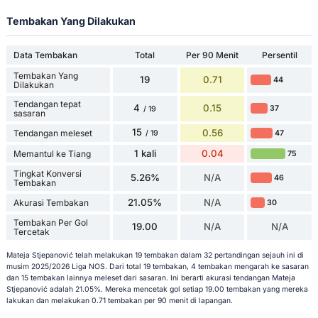
Tembakan Yang Dilakukan
Data Tembakan
Total
Per 90 Menit
Persentil
Tembakan Yang
19
0.71
44
Dilakukan
Tendangan tepat
4
0.15
37
/ 19
sasaran
15
0.56
Tendangan meleset
47
/ 19
1 kali
0.04
Memantul ke Tiang
75
Tingkat Konversi
5.26%
N/A
46
Tembakan
21.05%
N/A
Akurasi Tembakan
30
Tembakan Per Gol
19.00
N/A
N/A
Tercetak
Mateja Stjepanović telah melakukan 19 tembakan dalam 32 pertandingan sejauh ini di
musim 2025/2026 Liga NOS. Dari total 19 tembakan, 4 tembakan mengarah ke sasaran
dan 15 tembakan lainnya meleset dari sasaran. Ini berarti akurasi tendangan Mateja
Stjepanović adalah 21.05%. Mereka mencetak gol setiap 19.00 tembakan yang mereka
lakukan dan melakukan 0.71 tembakan per 90 menit di lapangan.