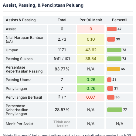
Assist, Passing, & Penciptaan Peluang
Assists & Passing
Total
Per 90 Menit
Persentil
0
0
Assist
47
Nilai Harapan Bantuan
2.73
0.10
39
(xA)
1171
43.62
Umpan
73
981
36.54
Passing Sukses
73
/ 1171
Persentase
83.77%
N/A
65
Keberhasilan Passing
7
0.26
Passing Utama
21
7
0.26
Penyilangan
31
2
0.07
Penyilangan Berhasil
36
/ 7
Persentase
28.57%
N/A
Keberhasilan
77
Penyilangan
Tidak ada
N/A
N/A
Menit Per Assist
Assist
Mateja Stjepanović belum memberikan assist gol sama sekali selama musim Liga NOS