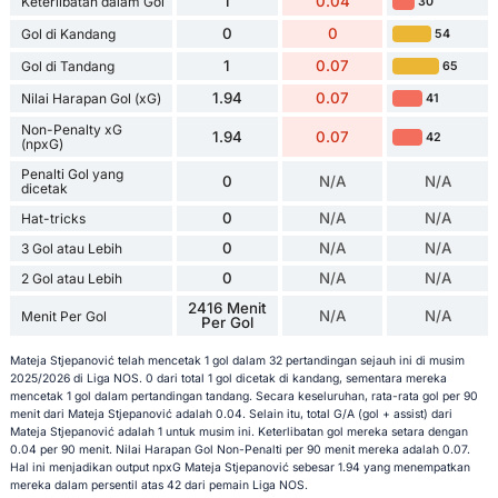
1
0.04
Keterlibatan dalam Gol
30
0
0
Gol di Kandang
54
1
0.07
Gol di Tandang
65
1.94
0.07
Nilai Harapan Gol (xG)
41
Non-Penalty xG
1.94
0.07
42
(npxG)
Penalti Gol yang
0
N/A
N/A
dicetak
0
N/A
N/A
Hat-tricks
0
N/A
N/A
3 Gol atau Lebih
0
N/A
N/A
2 Gol atau Lebih
2416 Menit
N/A
N/A
Menit Per Gol
Per Gol
Mateja Stjepanović telah mencetak 1 gol dalam 32 pertandingan sejauh ini di musim
2025/2026 di Liga NOS. 0 dari total 1 gol dicetak di kandang, sementara mereka
mencetak 1 gol dalam pertandingan tandang. Secara keseluruhan, rata-rata gol per 90
menit dari Mateja Stjepanović adalah 0.04. Selain itu, total G/A (gol + assist) dari
Mateja Stjepanović adalah 1 untuk musim ini. Keterlibatan gol mereka setara dengan
0.04 per 90 menit. Nilai Harapan Gol Non-Penalti per 90 menit mereka adalah 0.07.
Hal ini menjadikan output npxG Mateja Stjepanović sebesar 1.94 yang menempatkan
mereka dalam persentil atas 42 dari pemain Liga NOS.