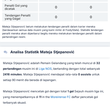
Penalti Gol yang
0
0
dicetak
Tendangan Penalti
0
0
yang Gagal
Mateja Stjepanović belum melakukan tendangan penalti dalam karier mereka
(berdasarkan semua data musim yang kami miliki di FootyStats). Statistik tendangan
penalti mereka akan diperbarui begitu mereka melakukan tendangan penalti dalam
pertandingan resmi.
Analisa Statistik Mateja Stjepanović
Mateja Stjepanović adalah Pemain Gelandang yang telah muncul di
32
pertandingan
musim ini di
Liga NOS
, bertanding dengan total sebanyak
2416 minutes
. Mateja Stjepanović mendapat rata-rata
0 assists
untuk
setiap 90 menit dia berada di lapangan.
Mateja Stjepanović mencetak gol dengan total
1 gol
Sejauh musim liga ini,
yang menempatkannya di
11
in the
Moreirense FC
daftar pencetak gol
terbanyak skuad.