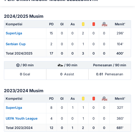
2024/2025 Musim
Kompetisi
PD
Gl
As
Menit'
PEN
SuperLiga
15
0
0
2
0
0
296'
Serbian Cup
2
0
0
1
0
0
104'
Total 2024/2025
17
0
0
3
0
0
400'
/ 90 min
/ 90 min
Pemesanan / 90 min
0
Goal
0
Assist
0.61
Pemesanan
2023/2024 Musim
Kompetisi
PD
Gl
As
Menit'
PEN
SuperLiga
8
0
1
1
0
0
321'
UEFA Youth League
4
0
0
1
0
0
360'
Total 2023/2024
12
0
1
2
0
0
681'