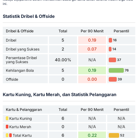
ini.
Statistik Dribel & Offside
Dribel & Offside
Total
Per 90 Menit
Persentil
5
0.19
Dribel
16
2
0.07
Dribel yang Sukses
14
Persentase Dribel
40.00%
N/A
37
yang Sukses
5
0.19
Kehilangan Bola
76
0
0.00
Offside
39
Kartu Kuning, Kartu Merah, dan Statistik Pelanggaran
Kartu & Pelanggaran
Total
Per 90 Menit
Persentil
6
N/A
N/A
Kartu Kuning
0
N/A
N/A
Kartu Merah
6
0.22
Total Kartu
52