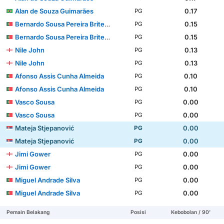
Alan de Souza Guimarães
0.17
PG
Bernardo Sousa Pereira Brites Martins
0.15
PG
Bernardo Sousa Pereira Brites Martins
0.15
PG
Nile John
0.13
PG
Nile John
0.13
PG
Afonso Assis Cunha Almeida
0.10
PG
Afonso Assis Cunha Almeida
0.10
PG
Vasco Sousa
0.00
PG
Vasco Sousa
0.00
PG
Mateja Stjepanović
0.00
PG
Mateja Stjepanović
0.00
PG
Jimi Gower
0.00
PG
Jimi Gower
0.00
PG
Miguel Andrade Silva
0.00
PG
Miguel Andrade Silva
0.00
PG
Pemain Belakang
Posisi
Kebobolan / 90'