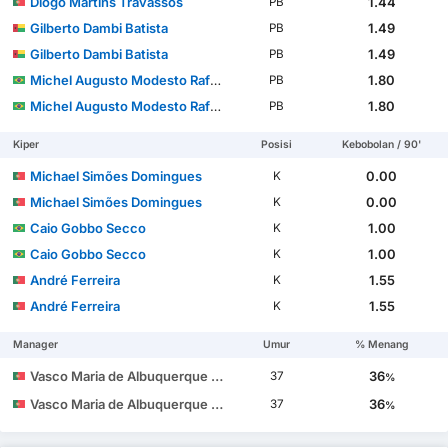
Diogo Martins Travassos
1.44
PB
Gilberto Dambi Batista
1.49
PB
Gilberto Dambi Batista
1.49
PB
Michel Augusto Modesto Rafael dos Santos
1.80
PB
Michel Augusto Modesto Rafael dos Santos
1.80
PB
Kiper
Posisi
Kebobolan / 90'
Michael Simões Domingues
0.00
K
Michael Simões Domingues
0.00
K
Caio Gobbo Secco
1.00
K
Caio Gobbo Secco
1.00
K
André Ferreira
1.55
K
André Ferreira
1.55
K
Manager
Umur
% Menang
Vasco Maria de Albuquerque Botelho da Costa
36
37
%
Vasco Maria de Albuquerque Botelho da Costa
36
37
%