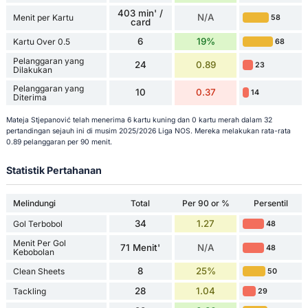
403 min' /
N/A
Menit per Kartu
58
card
6
19%
Kartu Over 0.5
68
Pelanggaran yang
24
0.89
23
Dilakukan
Pelanggaran yang
10
0.37
14
Diterima
Mateja Stjepanović telah menerima 6 kartu kuning dan 0 kartu merah dalam 32
pertandingan sejauh ini di musim 2025/2026 Liga NOS. Mereka melakukan rata-rata
0.89 pelanggaran per 90 menit.
Statistik Pertahanan
Melindungi
Total
Per 90 or %
Persentil
34
1.27
Gol Terbobol
48
Menit Per Gol
71 Menit'
N/A
48
Kebobolan
8
25%
Clean Sheets
50
28
1.04
Tackling
29