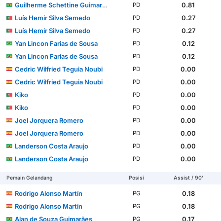
Guilherme Schettine Guimarães
0.81
PD
Luís Hemir Silva Semedo
0.27
PD
Luís Hemir Silva Semedo
0.27
PD
Yan Lincon Farias de Sousa
0.12
PD
Yan Lincon Farias de Sousa
0.12
PD
Cedric Wilfried Teguia Noubi
0.00
PD
Cedric Wilfried Teguia Noubi
0.00
PD
Kiko
0.00
PD
Kiko
0.00
PD
Joel Jorquera Romero
0.00
PD
Joel Jorquera Romero
0.00
PD
Landerson Costa Araujo
0.00
PD
Landerson Costa Araujo
0.00
PD
Pemain Gelandang
Posisi
Assist / 90'
Rodrigo Alonso Martín
0.18
PG
Rodrigo Alonso Martín
0.18
PG
Alan de Souza Guimarães
0.17
PG