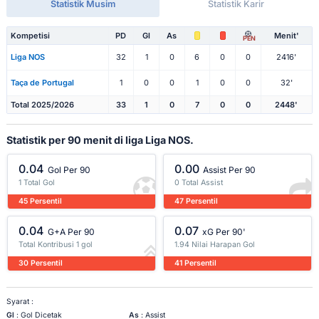
Statistik Musim
Statistik Karir
Kompetisi
PD
Gl
As
Menit'
PEN
Liga NOS
32
1
0
6
0
0
2416'
Taça de Portugal
1
0
0
1
0
0
32'
Total 2025/2026
33
1
0
7
0
0
2448'
Statistik per 90 menit di liga Liga NOS.
0.04
0.00
Gol Per 90
Assist Per 90
1 Total Gol
0 Total Assist
45 Persentil
47 Persentil
0.04
0.07
G+A Per 90
xG Per 90'
Total Kontribusi 1 gol
1.94 Nilai Harapan Gol
30 Persentil
41 Persentil
Syarat :
Gl
: Gol Dicetak
As
: Assist