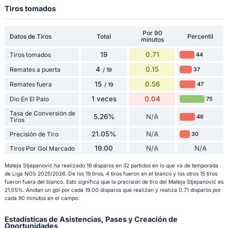
Tiros tomados
Por 90
Datos de Tiros
Total
Percentil
minutos
19
0.71
Tiros tomados
44
4
0.15
Remates a puerta
37
/ 19
15
0.56
Remates fuera
47
/ 19
1 veces
0.04
Dio En El Palo
75
Tasa de Conversión de
5.26%
N/A
46
Tiros
21.05%
N/A
Precisión de Tiro
30
19.00
N/A
N/A
Tiros Por Gol Marcado
Mateja Stjepanović ha realizado 19 disparos en 32 partidos en lo que va de temporada
de Liga NOS 2025/2026. De los 19 tiros, 4 tiros fueron en el blanco y los otros 15 tiros
fueron fuera del blanco. Esto significa que la precisión de tiro del Mateja Stjepanović es
21.05%. Anotan un gol por cada 19.00 disparos que realizan y realiza 0.71 disparos por
cada 90 minutos en el campo.
Estadísticas de Asistencias, Pases y Creación de
Oportunidades