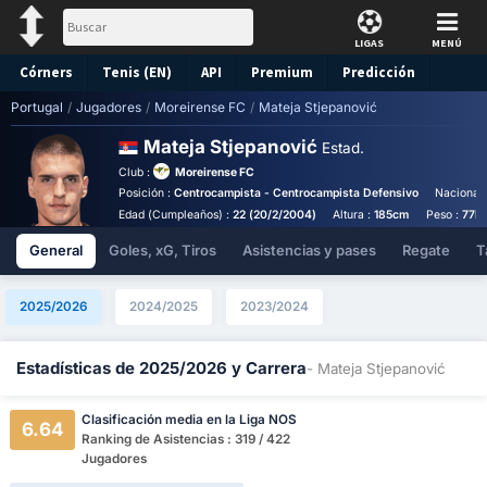
LIGAS
MENÚ
Córners
Tenis (EN)
API
Premium
Predicción
Portugal
/
Jugadores
/
Moreirense FC
/
Mateja Stjepanović
Mateja Stjepanović
Estad.
Club :
Moreirense FC
Posición :
Centrocampista - Centrocampista Defensivo
Nacionali
Edad (Cumpleaños) :
22 (20/2/2004)
Altura :
185cm
Peso :
77k
General
Goles, xG, Tiros
Asistencias y pases
Regate
T
2025/2026
2024/2025
2023/2024
Estadísticas de 2025/2026 y Carrera
- Mateja Stjepanović
Clasificación media en la Liga NOS
6.64
Ranking de Asistencias : 319 / 422
Jugadores