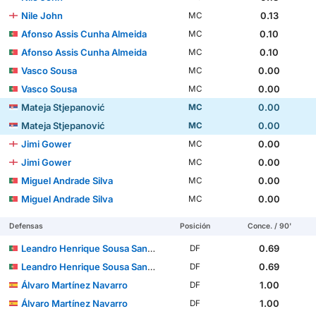
Nile John
0.13
MC
Afonso Assis Cunha Almeida
0.10
MC
Afonso Assis Cunha Almeida
0.10
MC
Vasco Sousa
0.00
MC
Vasco Sousa
0.00
MC
Mateja Stjepanović
0.00
MC
Mateja Stjepanović
0.00
MC
Jimi Gower
0.00
MC
Jimi Gower
0.00
MC
Miguel Andrade Silva
0.00
MC
Miguel Andrade Silva
0.00
MC
Defensas
Posición
Conce. / 90'
Leandro Henrique Sousa Santos
0.69
DF
Leandro Henrique Sousa Santos
0.69
DF
Álvaro Martínez Navarro
1.00
DF
Álvaro Martínez Navarro
1.00
DF