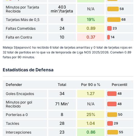
403
Minutos por Tarjeta
N/A
58
min'/tarjeta
Recibida
6
19%
Tarjetas Más de 0,5
68
24
0.89
Faltas Cometidas
23
10
0.37
Falta en Contra
14
Mateja Stjepanović ha recibido 6 total de tarjetas amarillas y 0 total de tarjetas rojas en
32 total de partidos en lo que va de temporada de Liga NOS 2025/2026. Cometen 0.89
faltas por 90 minutos.
Estadísticas de Defensa
Defender
Total
Por 90 o %
Percentil
34
1.27
Goles Encajados
48
Minutos por gol
71 Min'
N/A
48
Recibido
8
25%
Porterías a 0
50
28
1.04
Tackles
29
23
0.86
Intercepciones
55