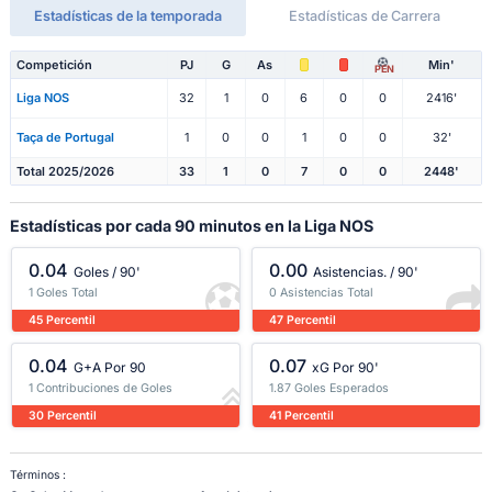
Estadísticas de la temporada
Estadísticas de Carrera
Competición
PJ
G
As
Min'
PEN
Liga NOS
32
1
0
6
0
0
2416'
Taça de Portugal
1
0
0
1
0
0
32'
Total 2025/2026
33
1
0
7
0
0
2448'
Estadísticas por cada 90 minutos en la Liga NOS
0.04
0.00
Goles / 90'
Asistencias. / 90'
1 Goles Total
0 Asistencias Total
45 Percentil
47 Percentil
0.04
0.07
G+A Por 90
xG Por 90'
1 Contribuciones de Goles
1.87 Goles Esperados
30 Percentil
41 Percentil
Términos :