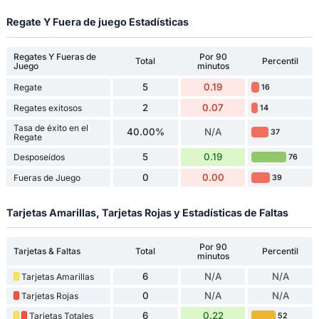
Regate Y Fuera de juego Estadísticas
Regates Y Fueras de
Por 90
Total
Percentil
Juego
minutos
5
0.19
Regate
16
2
0.07
Regates exitosos
14
Tasa de éxito en el
40.00%
N/A
37
Regate
5
0.19
Desposeídos
76
0
0.00
Fueras de Juego
39
Tarjetas Amarillas, Tarjetas Rojas y Estadísticas de Faltas
Por 90
Tarjetas & Faltas
Total
Percentil
minutos
6
N/A
N/A
Tarjetas Amarillas
0
N/A
N/A
Tarjetas Rojas
6
0.22
Tarjetas Totales
52