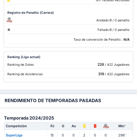
Sin Tarjetas Recibidas
Registro de Penaltis (Carrera)
Anotado
0
/ 0 penaltis
PEN
Fallado
0
/ 0 penaltis
Tasa de conversión de Penaltis :
N/A
Ranking (Liga actual)
226
Ranking de Goles
/ 422 Jugadores
319
Ranking de Asistencias
/ 422 Jugadores
RENDIMIENTO DE TEMPORADAS PASADAS
Temporada 2024/2025
Competición
PJ
G
As
Min'
PEN
SuperLiga
15
0
0
2
0
0
296'