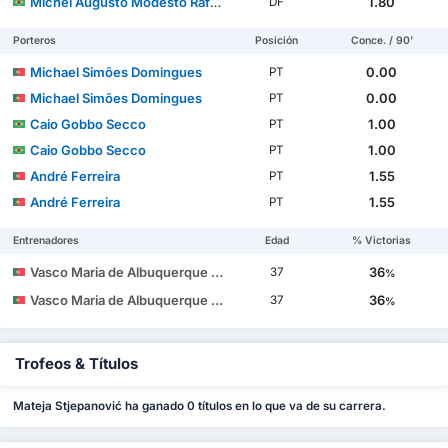
Michel Augusto Modesto Rafael dos Santos
1.80
DF
Porteros
Posición
Conce. / 90'
Michael Simões Domingues
0.00
PT
Michael Simões Domingues
0.00
PT
Caio Gobbo Secco
1.00
PT
Caio Gobbo Secco
1.00
PT
André Ferreira
1.55
PT
André Ferreira
1.55
PT
Entrenadores
Edad
% Victorias
Vasco Maria de Albuquerque Botelho da Costa
36
37
%
Vasco Maria de Albuquerque Botelho da Costa
36
37
%
Trofeos & Títulos
Mateja Stjepanović ha ganado 0 títulos en lo que va de su carrera.