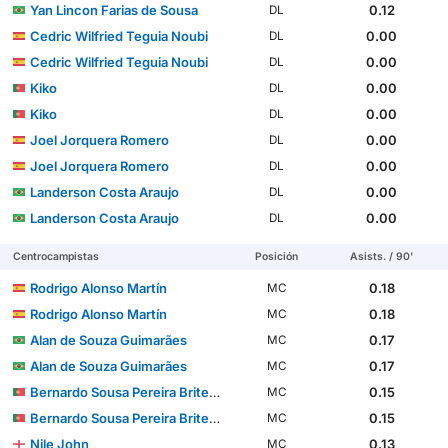
Yan Lincon Farias de Sousa
0.12
DL
Cedric Wilfried Teguia Noubi
0.00
DL
Cedric Wilfried Teguia Noubi
0.00
DL
Kiko
0.00
DL
Kiko
0.00
DL
Joel Jorquera Romero
0.00
DL
Joel Jorquera Romero
0.00
DL
Landerson Costa Araujo
0.00
DL
Landerson Costa Araujo
0.00
DL
Centrocampistas
Posición
Asists. / 90'
Rodrigo Alonso Martín
0.18
MC
Rodrigo Alonso Martín
0.18
MC
Alan de Souza Guimarães
0.17
MC
Alan de Souza Guimarães
0.17
MC
Bernardo Sousa Pereira Brites Martins
0.15
MC
Bernardo Sousa Pereira Brites Martins
0.15
MC
Nile John
0.13
MC