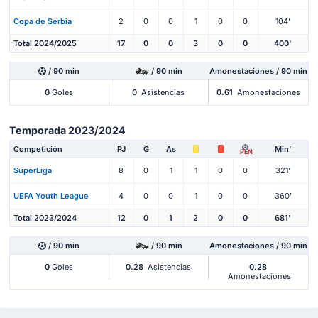
Copa de Serbia
2
0
0
1
0
0
104'
Total 2024/2025
17
0
0
3
0
0
400'
/ 90 min
/ 90 min
Amonestaciones / 90 min
0
Goles
0
Asistencias
0.61
Amonestaciones
Temporada 2023/2024
Competición
PJ
G
As
Min'
PEN
SuperLiga
8
0
1
1
0
0
321'
UEFA Youth League
4
0
0
1
0
0
360'
Total 2023/2024
12
0
1
2
0
0
681'
/ 90 min
/ 90 min
Amonestaciones / 90 min
0
Goles
0.28
Asistencias
0.28
Amonestaciones