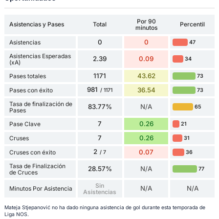
Por 90
Asistencias y Pases
Total
Percentil
minutos
0
0
Asistencias
47
Asistencias Esperadas
2.39
0.09
34
(xA)
1171
43.62
Pases totales
73
981
36.54
Pases con éxito
73
/ 1171
Tasa de finalización de
83.77%
N/A
65
Pases
7
0.26
Pase Clave
21
7
0.26
Cruses
31
2
0.07
Cruses con éxito
36
/ 7
Tasa de Finalización
28.57%
N/A
77
de Cruces
Sin
N/A
N/A
Minutos Por Asistencia
Asistencias
Mateja Stjepanović no ha dado ninguna asistencia de gol durante esta temporada de
Liga NOS.