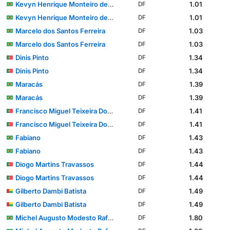
Kevyn Henrique Monteiro de Souza
1.01
DF
Kevyn Henrique Monteiro de Souza
1.01
DF
Marcelo dos Santos Ferreira
1.03
DF
Marcelo dos Santos Ferreira
1.03
DF
Dinis Pinto
1.34
DF
Dinis Pinto
1.34
DF
Maracás
1.39
DF
Maracás
1.39
DF
Francisco Miguel Teixeira Domingues
1.41
DF
Francisco Miguel Teixeira Domingues
1.41
DF
Fabiano
1.43
DF
Fabiano
1.43
DF
Diogo Martins Travassos
1.44
DF
Diogo Martins Travassos
1.44
DF
Gilberto Dambi Batista
1.49
DF
Gilberto Dambi Batista
1.49
DF
Michel Augusto Modesto Rafael dos Santos
1.80
DF