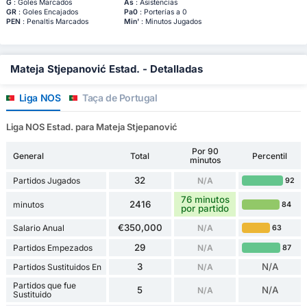
G
: Goles Marcados
As
: Asistencias
GR
: Goles Encajados
Pa0
: Porterías a 0
PEN
: Penaltis Marcados
Min'
: Minutos Jugados
Mateja Stjepanović Estad. - Detalladas
Liga NOS
Taça de Portugal
Liga NOS Estad. para Mateja Stjepanović
Por 90
General
Total
Percentil
minutos
32
Partidos Jugados
N/A
92
76 minutos
2416
minutos
84
por partido
€350,000
Salario Anual
N/A
63
29
Partidos Empezados
N/A
87
3
N/A
Partidos Sustituidos En
N/A
Partidos que fue
5
N/A
N/A
Sustituido