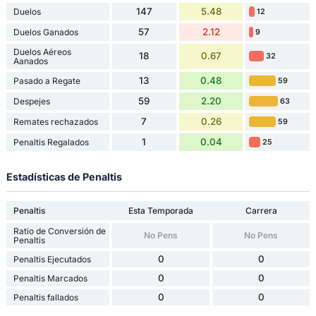
147
5.48
Duelos
12
57
2.12
Duelos Ganados
9
Duelos Aéreos
18
0.67
32
Aanados
13
0.48
Pasado a Regate
59
59
2.20
Despejes
63
7
0.26
Remates rechazados
59
1
0.04
Penaltis Regalados
25
Estadísticas de Penaltis
Penaltis
Esta Temporada
Carrera
Ratio de Conversión de
No Pens
No Pens
Penaltis
0
0
Penaltis Ejecutados
0
0
Penaltis Marcados
0
0
Penaltis fallados