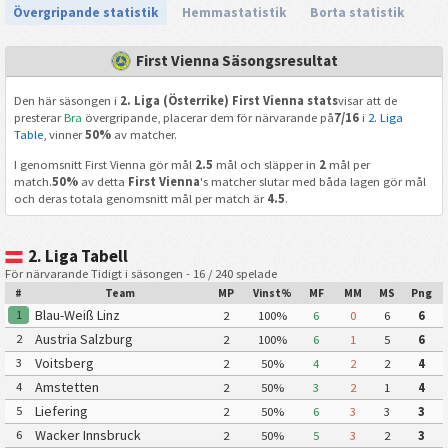
Övergripande statistik
Hemmastatistik
Borta statistik
First Vienna Säsongsresultat
Den här säsongen i
2. Liga (Österrike) First Vienna stats
visar att de
presterar
Bra
övergripande, placerar dem för närvarande på
7/16
i
2. Liga
Table
, vinner
50%
av matcher.
I genomsnitt First Vienna gör mål
2.5
mål och släpper in
2
mål per
match.
50%
av detta
First Vienna
's matcher slutar med båda lagen gör mål
och deras totala genomsnitt mål per match är
4.5
.
2. Liga Tabell
För närvarande Tidigt i säsongen - 16 / 240 spelade
#
Team
MP
Vinst%
MF
MM
MS
Png
Blau-Weiß Linz
1
2
100%
6
0
6
6
Austria Salzburg
2
2
100%
6
1
5
6
Voitsberg
3
2
50%
4
2
2
4
Amstetten
4
2
50%
3
2
1
4
Liefering
5
2
50%
6
3
3
3
Wacker Innsbruck
6
2
50%
5
3
2
3