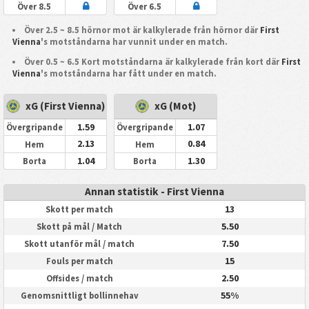
Över 8.5
Över 6.5
Över 2.5 ~ 8.5 hörnor mot är kalkylerade från hörnor där
First
Vienna
's motståndarna har vunnit under en match.
Över 0.5 ~ 6.5 Kort motståndarna är kalkylerade från kort där
First
Vienna
's motståndarna har fått under en match.
xG (First Vienna)
xG (Mot)
1.59
1.07
Övergripande
Övergripande
2.13
0.84
Hem
Hem
1.04
1.30
Borta
Borta
Annan statistik - First Vienna
13
Skott per match
5.50
Skott på mål / Match
7.50
Skott utanför mål / match
15
Fouls per match
2.50
Offsides / match
55%
Genomsnittligt bollinnehav