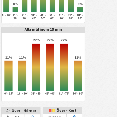
0%
0%
0' - 10'
11' -
21' -
31' -
41' -
51' -
61' -
71' -
81' -
20'
30'
40'
50'
60'
70'
80'
90'
Alla mål inom 15 min
22%
22%
22%
11%
11%
11%
0' - 15'
16' - 30'
31' - 45'
46' - 60'
61' - 75'
76' - 90'
Över - Kort
Över - Hörnor