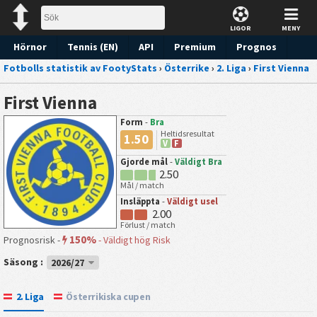
LIGOR
MENY
Hörnor
Tennis (EN)
API
Premium
Prognos
Fotbolls statistik av FootyStats
›
Österrike
›
2. Liga
›
First Vienna
First Vienna
Form
-
Bra
Heltidsresultat
1.50
V
F
Gjorde mål
-
Väldigt Bra
2.50
Mål / match
Insläppta
-
Väldigt usel
2.00
Förlust / match
150%
Prognosrisk -
-
Väldigt hög Risk
Säsong :
2026/27
2. Liga
Österrikiska cupen