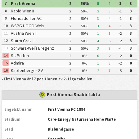
First Vienna
7
2
50%
5
4
1
3
Rapid Wien II
8
2
50%
2
3
-1
3
Floridsdorfer AC
9
2
50%
3
4
-1
3
WSPG HOGO Wels
10
2
50%
3
4
-1
3
Austria Wien II
11
2
50%
1
3
-2
3
Sturm Graz II
12
2
50%
4
6
-2
3
Schwarz-Weiß Bregenz
13
2
50%
3
7
-4
3
St. Pölten
14
2
0%
0
2
-2
0
Admira
15
2
0%
1
3
-2
0
Kapfenberger SV
16
2
0%
2
7
-5
0
•
First Vienna är i 7 positionen av 2. Liga tabellen
First Vienna Snabb fakta
Engelskt namn
First Vienna FC 1894
Stadium
Care-Energy Naturarena Hohe Warte
Stad
Klabundgasse