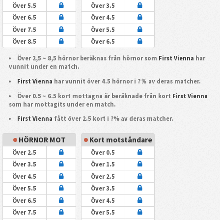
Över 5.5
Över 3.5
Över 6.5
Över 4.5
Över 7.5
Över 5.5
Över 8.5
Över 6.5
Över 2,5 ~ 8,5 hörnor beräknas från hörnor som
First Vienna
har
vunnit under en match.
First Vienna
har vunnit över 4.5 hörnor i ?％ av deras matcher.
Över 0.5 ~ 6.5 kort mottagna är beräknade från kort
First Vienna
som har mottagits under en match.
First Vienna
fått över 2.5 kort i ?% av deras matcher.
HÖRNOR MOT
Kort motståndare
Över 2.5
Över 0.5
Över 3.5
Över 1.5
Över 4.5
Över 2.5
Över 5.5
Över 3.5
Över 6.5
Över 4.5
Över 7.5
Över 5.5