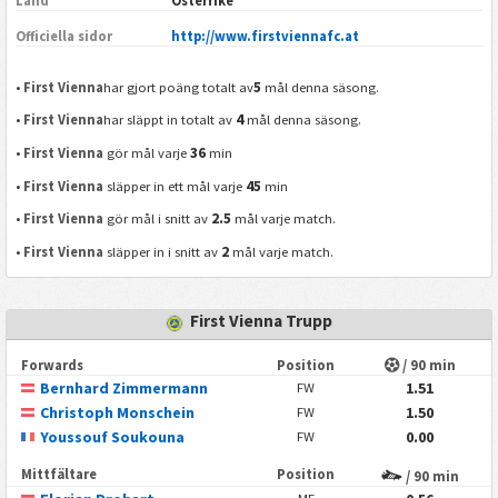
Land
Österrike
Officiella sidor
http://www.firstviennafc.at
5
•
First Vienna
har gjort poäng totalt av
mål denna säsong.
4
•
First Vienna
har släppt in totalt av
mål denna säsong.
36
•
First Vienna
gör mål varje
min
45
•
First Vienna
släpper in ett mål varje
min
2.5
•
First Vienna
gör mål i snitt av
mål varje match.
2
•
First Vienna
släpper in i snitt av
mål varje match.
First Vienna Trupp
Forwards
Position
/ 90 min
Bernhard Zimmermann
1.51
FW
Christoph Monschein
1.50
FW
Youssouf Soukouna
0.00
FW
Mittfältare
Position
/ 90 min