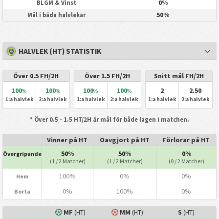
0%
BLGM & Vinst
50%
Mål i båda halvlekar
HALVLEK (HT) STATISTIK
Över 0.5 FH/2H
Över 1.5 FH/2H
Snitt mål FH/2H
100
100
100
100
2
2.50
%
%
%
%
1:a halvlek
2:a halvlek
1:a halvlek
2:a halvlek
1:a halvlek
2:a halvlek
* Över 0.5 - 1.5 HT/2H är mål för både lagen i matchen.
Vinner på HT
Oavgjort på HT
Förlorar på HT
50%
50%
0%
Övergripande
(1 / 2 Matcher)
(1 / 2 Matcher)
(0 / 2 Matcher)
100%
0%
0%
Hem
0%
100%
0%
Borta
MF
(HT)
MM
(HT)
S
(HT)