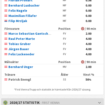
Florian Prohart
0.56
MF
Bernhard Luxbacher
0.00
MF
Felix Nagele
0.00
MF
Maximilian Fillafer
0.00
MF
Filip Mrzljak
0.00
MF
Försvarare
Position
/ 90 min
Marco Sebastian Gantschnig
2.00
FV
Raul Peter Marte
4.00
FV
Tobias Gruber
4.00
FV
Jürgen Bauer
4.00
FV
Felix Luckeneder
4.00
FV
Målvakter
Position
/ 90 min
Bernhard Unger
2.00
MV
Tränare
Ålder
Vinst %
Patrick Enengl
50
32
%
*
First Vienna
Trupp och statistik är hämtade från 2026/27 säsong.
2026/27 STATISTIK
- FIRST VIENNA