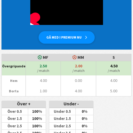
GÅ MED I PREMIUM NU
MF
MM
S
2.50
2.00
4.50
Övergripande
/ match
/ match
/ match
4.00
0.00
4.00
Hem
1.00
4.00
5.00
Borta
Över +
Under -
100%
0%
Över 0.5
Under 0.5
100%
0%
Över 1.5
Under 1.5
100%
0%
Över 2.5
Under 2.5