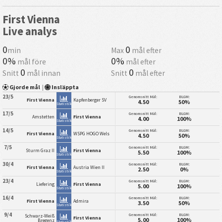
First Vienna
Live analys
0
0
min
Max
mål efter
0%
0%
mål före
mål efter
0
0
Snitt
mål innan
Snitt
mål efter
Gjorde mål
|
Insläppta
23/5
Genomsnitt Mål:
BLGM:
First Vienna
Kapfenberger SV
4.50
50%
Statistik
17/5
Genomsnitt Mål:
BLGM:
Amstetten
First Vienna
4.00
100%
Statistik
14/5
Genomsnitt Mål:
BLGM:
First Vienna
WSPG HOGO Wels
4.50
50%
Statistik
7/5
Genomsnitt Mål:
BLGM:
Sturm Graz II
First Vienna
5.50
100%
Statistik
30/4
Genomsnitt Mål:
BLGM:
First Vienna
Austria Wien II
2.50
0%
Statistik
23/4
Genomsnitt Mål:
BLGM:
Liefering
First Vienna
5.00
100%
Statistik
16/4
Genomsnitt Mål:
BLGM:
First Vienna
Admira
3.50
50%
Statistik
9/4
Genomsnitt Mål:
BLGM:
Schwarz-Weiß
First Vienna
5.00
100%
Bregenz
Statistik