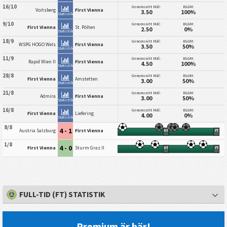
16/10
Genomsnitt Mål:
BLGM:
Voitsberg
First Vienna
3.50
100%
Statistik
9/10
Genomsnitt Mål:
BLGM:
First Vienna
St. Pölten
2.50
0%
Statistik
18/9
Genomsnitt Mål:
BLGM:
WSPG HOGO Wels
First Vienna
3.50
50%
Statistik
11/9
Genomsnitt Mål:
BLGM:
Rapid Wien II
First Vienna
4.50
100%
Statistik
28/8
Genomsnitt Mål:
BLGM:
First Vienna
Amstetten
3.00
50%
Statistik
21/8
Genomsnitt Mål:
BLGM:
Admira
First Vienna
3.00
50%
Statistik
16/8
Genomsnitt Mål:
BLGM:
First Vienna
Liefering
4.00
0%
Statistik
8/8
4 - 1
Austria Salzburg
First Vienna
HT
FT
1/8
4 - 0
First Vienna
Sturm Graz II
HT
FT
FULL-TID (FT) STATISTIK
Premium är här!