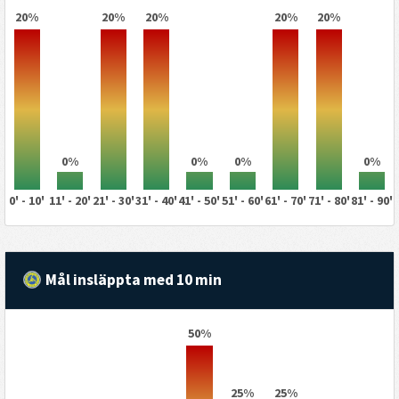
20%
20%
20%
20%
20%
0%
0%
0%
0%
0' - 10'
11' - 20'
21' - 30'
31' - 40'
41' - 50'
51' - 60'
61' - 70'
71' - 80'
81' - 90'
Mål insläppta med 10 min
50%
25%
25%