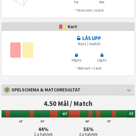
För
Mot
* Totala hörn / match
Kort
LÅS UPP
Kort / match
Högsta
Lägsta
* Rött kort = 2 kort.
SPELSCHEMA & MATCHRESULTAT
4.50 Mål / Match
HT
FT
15'
30'
60'
75'
44%
56%
1:a halvlek
2:a halvlek