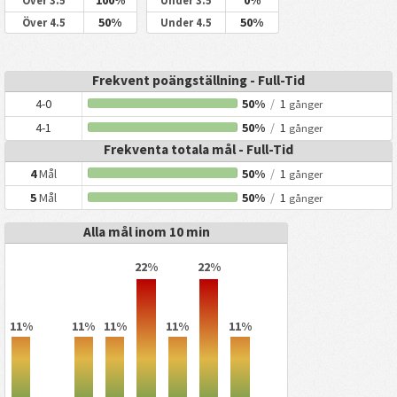
100%
0%
Över 3.5
Under 3.5
50%
50%
Över 4.5
Under 4.5
Frekvent poängställning - Full-Tid
4-0
50%
/
1
gånger
4-1
50%
/
1
gånger
Frekventa totala mål - Full-Tid
4
Mål
50%
/
1
gånger
5
Mål
50%
/
1
gånger
Alla mål inom 10 min
22%
22%
11%
11%
11%
11%
11%