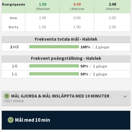
1.50
0.50
2.00
Övergripande
/ Matcher
/ Matcher
/ Matcher
2.00
0.00
2.00
Hem
1.00
1.00
2.00
Borta
Frekventa totala mål - Halvlek
2
Mål
100%
/
2
gånger
Frekvent poängställning - Halvlek
2-0
50%
/
1
gånger
1-1
50%
/
1
gånger
MÅL GJORDA & MÅL INSLÄPPTA MED 10 MINUTER
-
FIRST VIENNA
Mål med 10 min