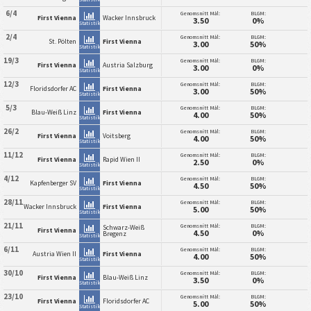
6/4
Genomsnitt Mål:
BLGM:
First Vienna
Wacker Innsbruck
3.50
0%
Statistik
2/4
Genomsnitt Mål:
BLGM:
St. Pölten
First Vienna
3.00
50%
Statistik
19/3
Genomsnitt Mål:
BLGM:
First Vienna
Austria Salzburg
3.00
0%
Statistik
12/3
Genomsnitt Mål:
BLGM:
Floridsdorfer AC
First Vienna
3.00
50%
Statistik
5/3
Genomsnitt Mål:
BLGM:
Blau-Weiß Linz
First Vienna
4.00
50%
Statistik
26/2
Genomsnitt Mål:
BLGM:
First Vienna
Voitsberg
4.00
50%
Statistik
11/12
Genomsnitt Mål:
BLGM:
First Vienna
Rapid Wien II
2.50
0%
Statistik
4/12
Genomsnitt Mål:
BLGM:
Kapfenberger SV
First Vienna
4.50
50%
Statistik
28/11
Genomsnitt Mål:
BLGM:
Wacker Innsbruck
First Vienna
5.00
50%
Statistik
21/11
Genomsnitt Mål:
BLGM:
Schwarz-Weiß
First Vienna
4.50
0%
Bregenz
Statistik
6/11
Genomsnitt Mål:
BLGM:
Austria Wien II
First Vienna
4.00
50%
Statistik
30/10
Genomsnitt Mål:
BLGM:
First Vienna
Blau-Weiß Linz
3.50
0%
Statistik
23/10
Genomsnitt Mål:
BLGM:
First Vienna
Floridsdorfer AC
5.00
50%
Statistik