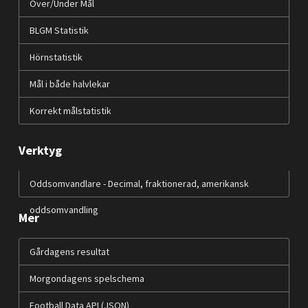
Över/Under Mål
BLGM Statistik
Hörnstatistik
Mål i både halvlekar
Korrekt målstatistik
Verktyg
Oddsomvandlare - Decimal, fraktionerad, amerikansk
oddsomvandling
Mer
Gårdagens resultat
Morgondagens spelschema
Football Data API (JSON)