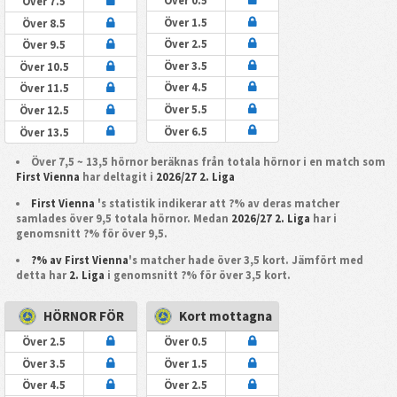
Över 0.5
Över 7.5
Över 1.5
Över 8.5
Över 2.5
Över 9.5
Över 3.5
Över 10.5
Över 4.5
Över 11.5
Över 5.5
Över 12.5
Över 6.5
Över 13.5
Över 7,5 ~ 13,5 hörnor beräknas från totala hörnor i en match som
First Vienna
har deltagit i
2026/27 2. Liga
First Vienna
's statistik indikerar att ?% av deras matcher
samlades över 9,5 totala hörnor. Medan
2026/27 2. Liga
har i
genomsnitt ?% för över 9,5.
?% av First Vienna
's matcher hade över 3,5 kort. Jämfört med
detta har
2. Liga
i genomsnitt ?% för över 3,5 kort.
HÖRNOR FÖR
Kort mottagna
Över 2.5
Över 0.5
Över 3.5
Över 1.5
Över 4.5
Över 2.5