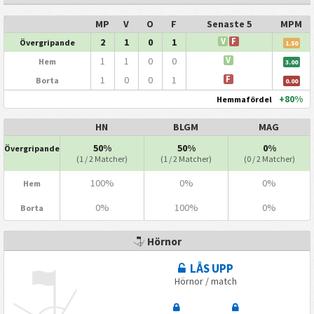
MP
V
O
F
Senaste 5
MPM
2
1
0
1
V
F
Övergripande
1.50
1
1
0
0
V
Hem
3.00
1
0
0
1
F
Borta
0.00
+80%
Hemmafördel
HN
BLGM
MAG
50%
50%
0%
Övergripande
(1 / 2 Matcher)
(1 / 2 Matcher)
(0 / 2 Matcher)
100%
0%
0%
Hem
0%
100%
0%
Borta
Hörnor
LÅS UPP
Hörnor / match