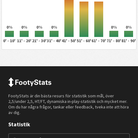
0%
0%
0%
0%
0%
0%
0' - 10'
11' - 20'
21' - 30'
31' - 40'
41' - 50'
51' - 60'
61' - 70'
71' - 80'
81' - 90'
FootyStats är din bästa resurs för statistik som mål, över
2,5/under 2,5, HT/FT, dynamiska in-play-statistik och mycket mer.
Om du har några frågor, tankar eller feedback, tveka inte att höra
av dig.
Statistik