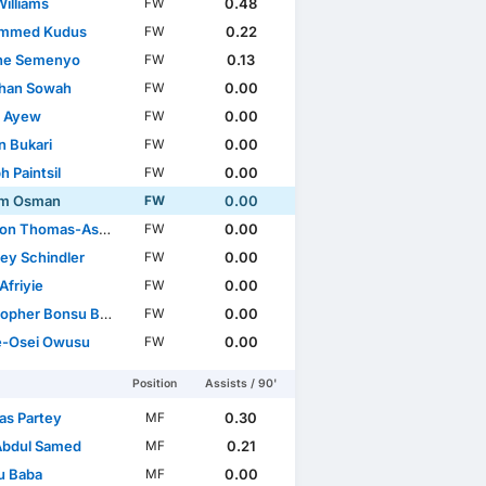
Williams
0.48
FW
mmed Kudus
0.22
FW
ne Semenyo
0.13
FW
han Sowah
0.00
FW
 Ayew
0.00
FW
 Bukari
0.00
FW
 Paintsil
0.00
FW
im Osman
0.00
FW
n Thomas-Asante
0.00
FW
ley Schindler
0.00
FW
Afriyie
0.00
FW
opher Bonsu Baah
0.00
FW
e-Osei Owusu
0.00
FW
Position
Assists / 90'
s Partey
0.30
MF
 Abdul Samed
0.21
MF
su Baba
0.00
MF