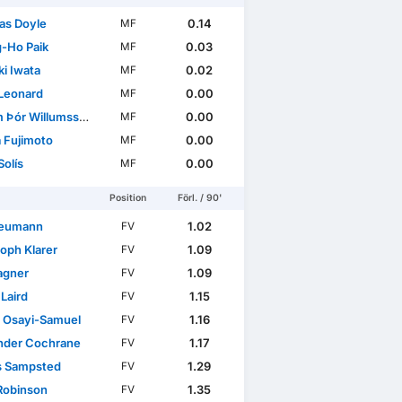
s Doyle
0.14
MF
-Ho Paik
0.03
MF
i Iwata
0.02
MF
Leonard
0.00
MF
 Þór Willumsson
0.00
MF
 Friendlies
 Fujimoto
0.00
MF
Solís
0.00
MF
Position
Förl. / 90'
Neumann
1.02
FV
toph Klarer
1.09
FV
agner
1.09
FV
Laird
1.15
FV
t Osayi-Samuel
1.16
FV
nder Cochrane
1.17
FV
s Sampsted
1.29
FV
Robinson
1.35
FV