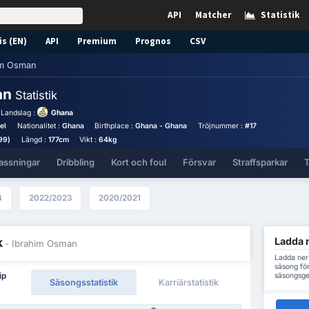
API
Matcher
Statistik
s (EN)
API
Premium
Prognos
CSV
im Osman
an
Statistik
Landslag :
Ghana
el
Nationalitet :
Ghana
Birthplace :
Ghana - Ghana
Tröjnummer :
#17
99)
Längd :
177cm
Vikt :
64kg
assningar
Dribbling
Kort och foul
Försvar
Straffsparkar
T
4
2022/2023
2020/2021
Ladda n
k
- Ibrahim Osman
Ladda ner
säsong för
säsongsge
ip
Säsongsstatistik
Karriärstatistik