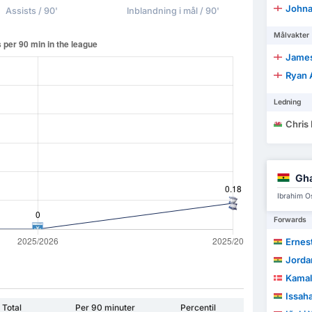
Johna
Assists / 90'
Inblandning i mål / 90'
Målvakter
James
Ryan 
Ledning
Chris
Gh
Ibrahim O
Forwards
Ernest
Jorda
Kamal
Issaha
Total
Per 90 minuter
Percentil