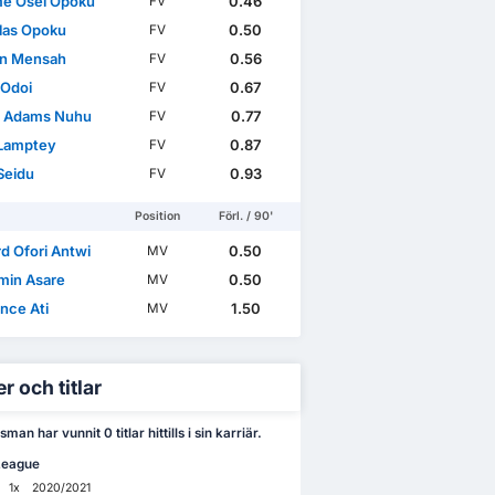
e Osei Opoku
0.46
FV
las Opoku
0.50
FV
n Mensah
0.56
FV
 Odoi
0.67
FV
 Adams Nuhu
0.77
FV
 Lamptey
0.87
FV
Seidu
0.93
FV
Position
Förl. / 90'
d Ofori Antwi
0.50
MV
min Asare
0.50
MV
nce Ati
1.50
MV
r och titlar
man har vunnit 0 titlar hittills i sin karriär.
League
1x
2020/2021