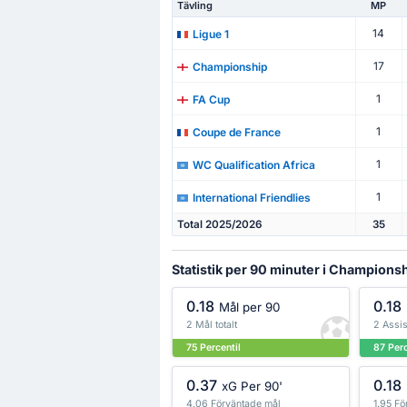
Tävling
MP
14
Ligue 1
17
Championship
1
FA Cup
1
Coupe de France
1
WC Qualification Africa
1
International Friendlies
Total 2025/2026
35
Statistik per 90 minuter i Champions
0.18
0.18
Mål per 90
2 Mål totalt
2 Assis
75 Percentil
87 Perc
0.37
0.18
xG Per 90'
4.06 Förväntade mål
1.95 Fö