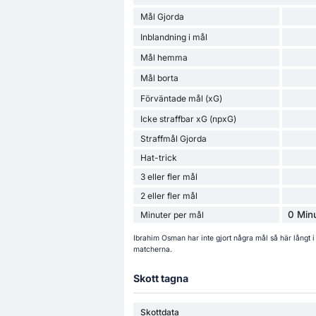
Mål Gjorda
Inblandning i mål
Mål hemma
Mål borta
Förväntade mål (xG)
Icke straffbar xG (npxG)
Straffmål Gjorda
Hat-trick
3 eller fler mål
2 eller fler mål
0 Minu
Minuter per mål
Ibrahim Osman har inte gjort några mål så här långt 
matcherna.
Skott tagna
Skottdata