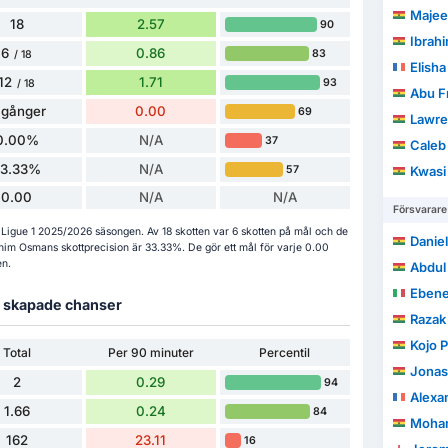
Majee
18
2.57
90
Ibrah
6
0.86
83
/ 18
Elish
12
1.71
93
/ 18
Abu F
 gånger
0.00
69
Lawr
0.00%
N/A
37
Caleb
33.33%
N/A
57
Kwasi
0.00
N/A
N/A
Försvarare
s i Ligue 1 2025/2026 säsongen. Av 18 skotten var 6 skotten på mål och de
Danie
rahim Osmans skottprecision är 33.33%. De gör ett mål för varje 0.00
en.
Abdul
Ebene
ch skapade chanser
Razak
Kojo 
Total
Per 90 minuter
Percentil
Jonas
2
0.29
94
Alexa
1.66
0.24
84
Moham
162
23.11
16