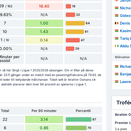
Jerom
29
18.40
18
/ 162
Nicho
79.63%
N/A
32
Gideo
7
1.00
Denis
64
Kasim
10
1.43
61
Tariq
1
0.14
47
/ 10
Alidu 
10.00%
N/A
29
Minuter per
Målvakter
N/A
N/A
assist
Richar
er så här långt i Ligue 1 2025/2026 säsongen. Om vi tittar på deras
Benja
är 23.11 gånger under en match med en passningsfrekvens på 79.63. de
t leder till betydande målchanser. Totalt sett är Ibrahim Osmans xA
Lawre
statistik placerar dem över 84 procent av spelarna i Ligue 1.
Trofée
Total
Per 90 minuter
Percentil
Ibrahim Os
22
3.14
87
Premier 
6
0.86
70
2:a plats