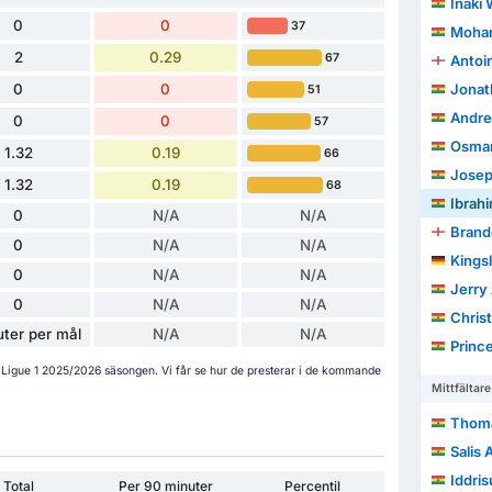
Iñaki 
0
0
37
Moha
2
0.29
67
Antoi
0
0
Jonat
51
Andre
0
0
57
Osman
1.32
0.19
66
Joseph
1.32
0.19
68
Ibrah
0
N/A
N/A
Brando
0
N/A
N/A
Kings
0
N/A
N/A
Jerry 
0
N/A
N/A
Christ
ter per mål
N/A
N/A
Princ
i Ligue 1 2025/2026 säsongen. Vi får se hur de presterar i de kommande
Mittfältare
Thoma
Salis
Iddri
Total
Per 90 minuter
Percentil