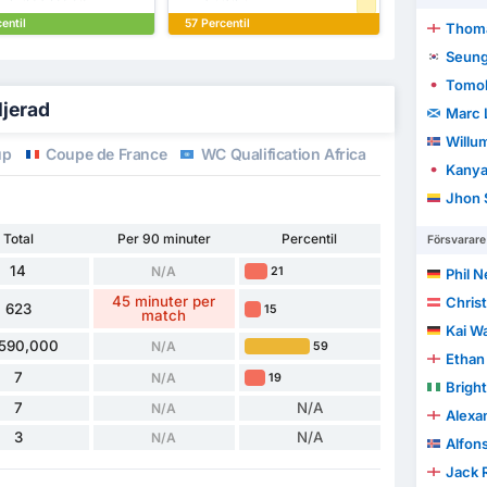
entil
57 Percentil
Thoma
Seung
Tomok
ljerad
Marc 
Willum
up
Coupe de France
WC Qualification Africa
International
Kanya
Jhon 
Total
Per 90 minuter
Percentil
Försvarare
14
N/A
21
Phil 
45 minuter per
Chris
623
15
match
Kai W
,590,000
N/A
59
Ethan 
7
N/A
19
Brigh
7
N/A
N/A
Alexa
3
N/A
N/A
Alfon
Jack 