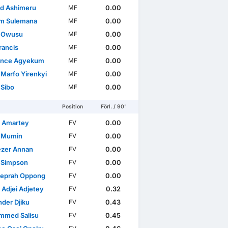
d Ashimeru
0.00
MF
im Sulemana
0.00
MF
a Owusu
0.00
MF
rancis
0.00
MF
ence Agyekum
0.00
MF
 Marfo Yirenkyi
0.00
MF
 Sibo
0.00
MF
Position
Förl. / 90'
l Amartey
0.00
FV
 Mumin
0.00
FV
zer Annan
0.00
FV
 Simpson
0.00
FV
Peprah Oppong
0.00
FV
 Adjei Adjetey
0.32
FV
nder Djiku
0.43
FV
med Salisu
0.45
FV