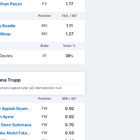
than Panzo
1.77
FV
Position
Förl. / 90'
 Beadle
1.11
MV
Allsop
1.27
MV
Ålder
Vinst %
 Davies
39
41
%
ana Trupp
smans lagkamrater på internationell nivå
Position
Mål / 90'
 Appiah Nuamah
0.92
FW
n Ayew
0.82
FW
 Deen Sulemana
0.70
FW
ku Abdul Fatawu
0.55
FW