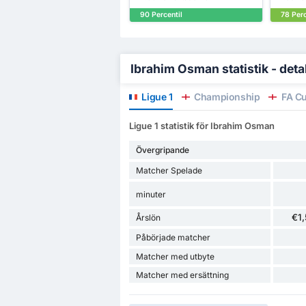
90 Percentil
78 Perc
Ibrahim Osman statistik - deta
Ligue 1
Championship
FA C
Ligue 1 statistik för Ibrahim Osman
Övergripande
Matcher Spelade
minuter
€1
Årslön
Påbörjade matcher
Matcher med utbyte
Matcher med ersättning