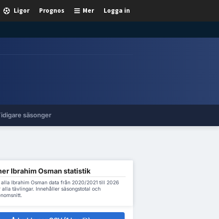
Ligor
Prognos
Mer
Logga in
idigare säsonger
er Ibrahim Osman statistik
 alla Ibrahim Osman data från 2020/2021 till 2026
 alla tävlingar. Innehåller säsongstotal och
nomsnitt.