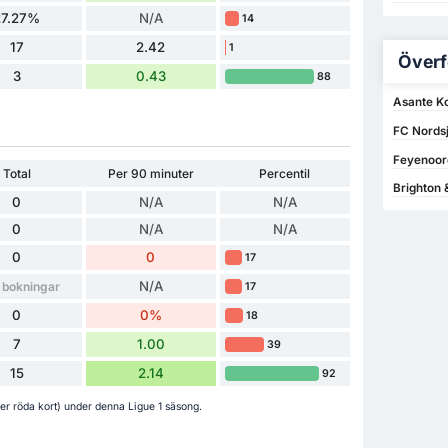
27.27%
N/A
14
17
2.42
1
Överf
3
0.43
88
Asante Ko
FC Nordsj
Feyenoord
Total
Per 90 minuter
Percentil
Brighton 
0
N/A
N/A
0
N/A
N/A
0
0
17
N/A
 bokningar
17
0
0%
18
7
1.00
39
15
2.14
92
ler röda kort) under denna Ligue 1 säsong.