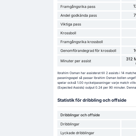
1
Framgångsrika pass
Andel godkända pass
Viktiga pass
Krossboll
Framgångsrika krossboll
Genomförandegrad för krossboll
312 
Minuter per assist
Ibrahim Osman har assisterat till 2 assists i 14 match
passningsspel så passar Ibrahim Osman bollen ungef
spelar också 1.00 nyckelpassningar varje match vilke
(Expected Assists) output 0.24 per 90 minuter. Denna 
Statistik för dribbling och offside
Dribblingar och offside
Dribblingar
Lyckade dribblingar