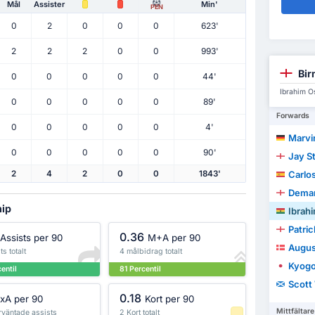
Mål
Assister
Min'
PEN
0
2
0
0
0
623'
2
2
2
0
0
993'
Bir
0
0
0
0
0
44'
Ibrahim O
0
0
0
0
0
89'
Forwards
0
0
0
0
0
4'
Marvi
0
0
0
0
0
90'
Jay St
Carlo
2
4
2
0
0
1843'
Demar
hip
Ibrah
Patric
0.36
Assists per 90
M+A per 90
Augus
ts totalt
4 målbidrag totalt
Kyogo
entil
81 Percentil
Scott
0.18
xA per 90
Kort per 90
Mittfältare
rväntade assists
2 Kort totalt