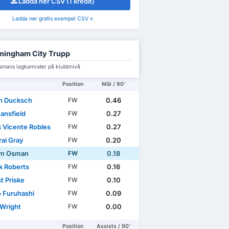
Ladda ner CSV (1 kredit)
Ladda ner gratis exempel CSV »
mingham City Trupp
smans lagkamrater på klubbnivå
Position
Mål / 90'
n Ducksch
0.46
FW
ansfield
0.27
FW
s Vicente Robles
0.27
FW
ai Gray
0.20
FW
im Osman
0.18
FW
k Roberts
0.16
FW
t Priske
0.10
FW
 Furuhashi
0.09
FW
 Wright
0.00
FW
Position
Assists / 90'