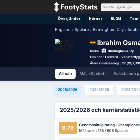
Över/Under
Hörnor
BLGM
Tenni
England
/
Spelare
/
Birmingham City
/
Ibrah
Ibrahim Osm
Klubb :
Birmingham City
Position :
Forward - Vänsterflyg
Ålder (Födelsedag) :
27 (19/7/19
Allmän
Mål, xG, skott
Assists och p
2025/2026
2024/2025
2023/202
2025/2026 och karriärstatisti
Genomsnittlig rating i Championsh
6.79
Mål rank : 158 / 606 Spelare