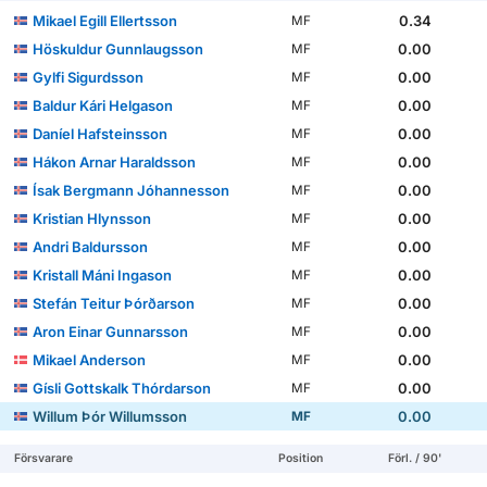
Mikael Egill Ellertsson
0.34
MF
Höskuldur Gunnlaugsson
0.00
MF
Gylfi Sigurdsson
0.00
MF
Baldur Kári Helgason
0.00
MF
Daníel Hafsteinsson
0.00
MF
Hákon Arnar Haraldsson
0.00
MF
Ísak Bergmann Jóhannesson
0.00
MF
Kristian Hlynsson
0.00
MF
Andri Baldursson
0.00
MF
Kristall Máni Ingason
0.00
MF
Stefán Teitur Þórðarson
0.00
MF
Aron Einar Gunnarsson
0.00
MF
Mikael Anderson
0.00
MF
Gísli Gottskalk Thórdarson
0.00
MF
Willum Þór Willumsson
0.00
MF
Försvarare
Position
Förl. / 90'