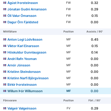
Ágúst Þorsteinsson
0.32
FW
Jónatan Gudni Arnarsson
0.29
FW
Óli Valur Ómarsson
0.15
FW
Dagur Örn Fjeldsted
0.00
FW
Mittfältare
Position
Assists / 90'
Anton Logi Lúdvíksson
0.45
MF
Viktor Karl Einarsson
0.15
MF
Höskuldur Gunnlaugsson
0.14
MF
Andri Rafn Yeoman
0.00
MF
Arnór Jónsson
0.00
MF
Kristinn Steindorsson
0.00
MF
Kristinn Narfi Björgvinsson
0.00
MF
Birkir Þorsteinsson
0.00
MF
Willum Þór Willumsson
0.00
MF
Försvarare
Position
Förl. / 90'
Valgeir Valgeirsson
0.29
FV