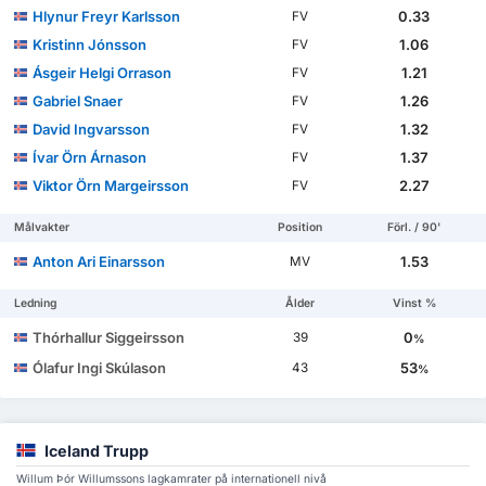
Hlynur Freyr Karlsson
0.33
FV
Kristinn Jónsson
1.06
FV
Ásgeir Helgi Orrason
1.21
FV
Gabriel Snaer
1.26
FV
David Ingvarsson
1.32
FV
Ívar Örn Árnason
1.37
FV
Viktor Örn Margeirsson
2.27
FV
Målvakter
Position
Förl. / 90'
Anton Ari Einarsson
1.53
MV
Ledning
Ålder
Vinst %
Thórhallur Siggeirsson
0
39
%
Ólafur Ingi Skúlason
53
43
%
Iceland Trupp
Willum Þór Willumssons lagkamrater på internationell nivå