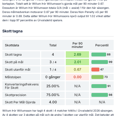
bortaplan. Totalt sett är Willum Þór Willumsson's gjorda mål per 90 minuter 0.67.
Dessutom är Willum Þór Willumsson totala G/A (mål + assist) 1 för den här säsongen.
Deras målmedverkan motsvarar 0.67 per 90 minuter. Deras Non-Penalty xG per 90
minuter är 0.69. Detta sätter Willum Þór Willumssons npxG output till 1.02 vilket sätter
dem i topp 97 percentile av Úrvalsdeild spelare.
Skott tagna
Per 90
Skottdata
Total
Percentil
minuter
4
2.69
Skott tagna
88
3
2.01
Skott på mål
99
/ 4
1
0.67
Skott utanför mål
47
/ 4
0 gånger
0.00
Målstolpen
73
Konverteringsfrekvens
25.00%
N/A
91
För Skott
75.00%
N/A
Skottprecision
98
4.00
N/A
N/A
Skott Per Mål Gjorda
Willum Þór Willumsson har tagit 4 skott i 4 matcher hittills i Úrvalsdeild 2026 säsongen.
Av 4 skotten var 3 skotten på mål och de andra 1 skotten var utanför mål. Det betyder att