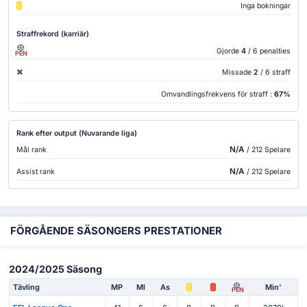
Inga bokningar
Straffrekord (karriär)
Gjorde
4
/ 6 penalties
PEN
Missade
2
/ 6 straff
Omvandlingsfrekvens för straff :
67%
Rank efter output (Nuvarande liga)
N/A
Mål rank
/ 212 Spelare
N/A
Assist rank
/ 212 Spelare
FÖRGÅENDE SÄSONGERS PRESTATIONER
2024/2025 Säsong
Tävling
MP
Ml
As
Min'
PEN