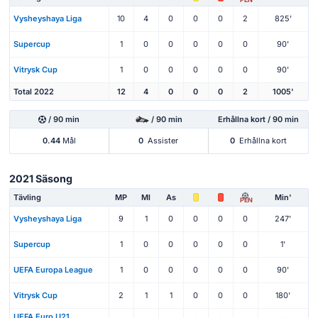
Vysheyshaya Liga
10
4
0
0
0
2
825'
Supercup
1
0
0
0
0
0
90'
Vitrysk Cup
1
0
0
0
0
0
90'
Total 2022
12
4
0
0
0
2
1005'
/ 90 min
/ 90 min
Erhållna kort / 90 min
0.44
Mål
0
Assister
0
Erhållna kort
2021 Säsong
Tävling
MP
Ml
As
Min'
PEN
Vysheyshaya Liga
9
1
0
0
0
0
247'
Supercup
1
0
0
0
0
0
1'
UEFA Europa League
1
0
0
0
0
0
90'
Vitrysk Cup
2
1
1
0
0
0
180'
UEFA Euro U21