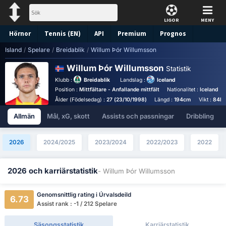
LIGOR
MENY
Hörnor
Tennis (EN)
API
Premium
Prognos
Island
/
Spelare
/
Breidablik
/
Willum Þór Willumsson
Willum Þór Willumsson
Statistik
Klubb :
Breidablik
Landslag :
Iceland
Position :
Mittfältare - Anfallande mittfält
Nationalitet :
Iceland
Ålder (Födelsedag) :
27 (23/10/1998)
Längd :
194cm
Vikt :
84k
Allmän
Mål, xG, skott
Assists och passningar
Dribbling
2026
2024/2025
2023/2024
2022/2023
2022
2026 och karriärstatistik
- Willum Þór Willumsson
Genomsnittlig rating i Úrvalsdeild
6.73
Assist rank : -1 / 212 Spelare
Säsongsstatistik
Karriärstatistik