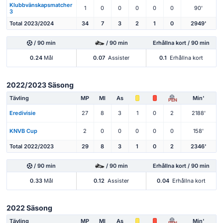
Klubbvänskapsmatcher
1
0
0
0
0
0
90'
3
Total 2023/2024
34
7
3
2
1
0
2949'
/ 90 min
/ 90 min
Erhållna kort / 90 min
0.24
Mål
0.07
Assister
0.1
Erhållna kort
2022/2023 Säsong
Tävling
MP
Ml
As
Min'
PEN
Eredivisie
27
8
3
1
0
2
2188'
KNVB Cup
2
0
0
0
0
0
158'
Total 2022/2023
29
8
3
1
0
2
2346'
/ 90 min
/ 90 min
Erhållna kort / 90 min
0.33
Mål
0.12
Assister
0.04
Erhållna kort
2022 Säsong
Tävling
MP
Ml
As
Min'
PEN