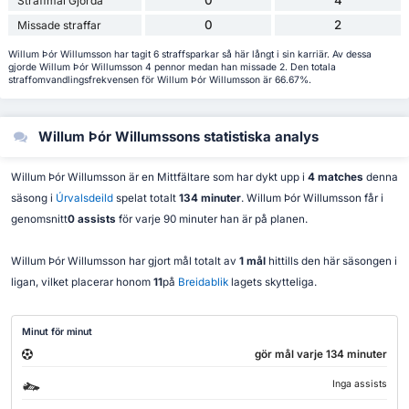
Straffmål Gjorda
0
2
Missade straffar
Willum Þór Willumsson har tagit 6 straffsparkar så här långt i sin karriär. Av dessa
gjorde Willum Þór Willumsson 4 pennor medan han missade 2. Den totala
straffomvandlingsfrekvensen för Willum Þór Willumsson är 66.67%.
Willum Þór Willumssons statistiska analys
Willum Þór Willumsson är en Mittfältare som har dykt upp i
4 matches
denna
säsong i
Úrvalsdeild
spelat totalt
134 minuter
. Willum Þór Willumsson får i
genomsnitt
0 assists
för varje 90 minuter han är på planen.
Willum Þór Willumsson har gjort mål totalt av
1 mål
hittills den här säsongen i
ligan, vilket placerar honom
11
på
Breidablik
lagets skytteliga.
Minut för minut
gör mål varje 134 minuter
Inga assists