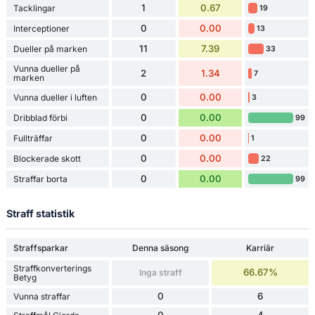
1
0.67
Tacklingar
19
0
0.00
Interceptioner
13
11
7.39
Dueller på marken
33
Vunna dueller på
2
1.34
7
marken
0
0.00
Vunna dueller i luften
3
0
0.00
Dribblad förbi
99
0
0.00
Fullträffar
1
0
0.00
Blockerade skott
22
0
0.00
Straffar borta
99
Straff statistik
Straffsparkar
Denna säsong
Karriär
Straffkonverterings
66.67%
Inga straff
Betyg
0
6
Vunna straffar
0
4