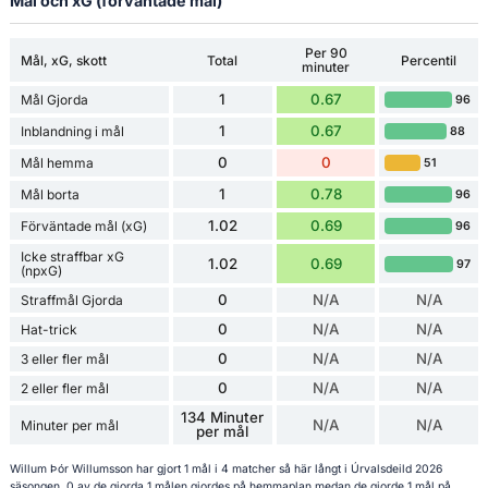
Mål och xG (förväntade mål)
Per 90
Mål, xG, skott
Total
Percentil
minuter
1
0.67
Mål Gjorda
96
1
0.67
Inblandning i mål
88
0
0
Mål hemma
51
1
0.78
Mål borta
96
1.02
0.69
Förväntade mål (xG)
96
Icke straffbar xG
1.02
0.69
97
(npxG)
0
N/A
N/A
Straffmål Gjorda
0
N/A
N/A
Hat-trick
0
N/A
N/A
3 eller fler mål
0
N/A
N/A
2 eller fler mål
134 Minuter
N/A
N/A
Minuter per mål
per mål
Willum Þór Willumsson har gjort 1 mål i 4 matcher så här långt i Úrvalsdeild 2026
säsongen. 0 av de gjorda 1 målen gjordes på hemmaplan medan de gjorde 1 mål på