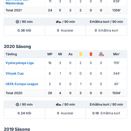
11
3
2
2
0
0
838'
Mästerskap
Total 2021
24
5
3
2
0
0
1356'
/ 90 min
/ 90 min
Erhållna kort / 90 min
0.36
Mål
0
Assister
0
Erhållna kort
2020 Säsong
Tävling
MP
Ml
As
Min'
PEN
Vysheyshaya Liga
18
3
0
2
0
0
1115'
Vitrysk Cup
6
1
0
0
0
0
344'
UEFA Europa League
2
0
0
1
0
0
45'
Total 2020
26
4
0
3
0
0
1504'
/ 90 min
/ 90 min
Erhållna kort / 90 min
0.24
Mål
0
Assister
0.16
Erhållna kort
2019 Säsong