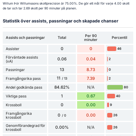
Willum Þór Willumssons skottprecision är 75.00%. De gör ett mål för varje 4.00 skott
de tar och tar 2.69 skott per 90 minuter på planen.
Statistik över assists, passningar och skapade chanser
Per 90
Assists och passningar
Total
Percentil
minuter
0
0
Assister
46
Förväntade assists
0.06
0.04
2
(xA)
13
8.73
Passningar
0
11
7.39
Framgångsrika pass
2
/ 13
84.62%
N/A
Andel godkända pass
80
1
0.67
Viktiga pass
40
0
0.00
Krossboll
9
Framgångsrika
0
0.00
26
/ 0
krossboll
Genomförandegrad för
0.00%
N/A
26
krossboll