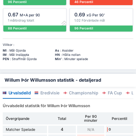
96 Percentil
46 Percentil
0.67
0.69
M+A per 90
xG Per 90'
1 målbidrag totalt
1.02 Förväntade mål
88 Percentil
96 Percentil
Villkor :
Ml
: Mål Gjorda
As
: Assister
IM
: Mål Insläppta
HN
: Hålla nollan
PEN
: Straffmål Gjorda
Min'
: Minuter spelade
Willum Þór Willumsson statistik - detaljerad
Úrvalsdeild
Eredivisie
Championship
FA Cup
Le
Úrvalsdeild statistik för Willum Þór Willumsson
Per 90
Övergripande
Total
Percentil
minuter
4
Matcher Spelade
N/A
0