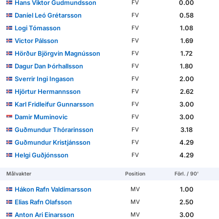
Hans Viktor Gudmundsson
0.00
FV
Daníel Leó Grétarsson
0.58
FV
Logi Tómasson
1.08
FV
Victor Pálsson
1.69
FV
Hörður Björgvin Magnússon
1.72
FV
Dag­ur Dan Þór­halls­son
1.80
FV
Sverrir Ingi Ingason
2.00
FV
Hjörtur Hermannsson
2.62
FV
Karl Fridleifur Gunnarsson
3.00
FV
Damir Muminovic
3.00
FV
Guðmundur Thórarinsson
3.18
FV
Guðmundur Kristjánsson
4.29
FV
Helgi Guðjónsson
4.29
FV
Målvakter
Position
Förl. / 90'
Hákon Rafn Valdimarsson
1.00
MV
Elias Rafn Olafsson
2.50
MV
Anton Ari Einarsson
3.00
MV