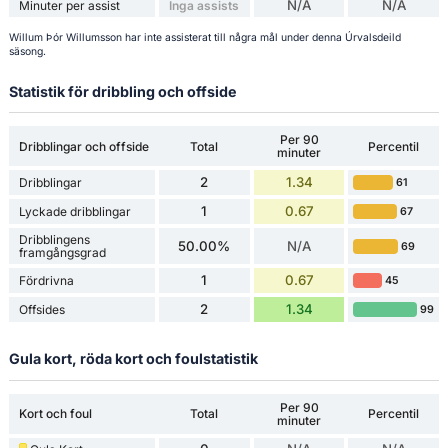
N/A
N/A
Minuter per assist
Inga assists
Willum Þór Willumsson har inte assisterat till några mål under denna Úrvalsdeild
säsong.
Statistik för dribbling och offside
Per 90
Dribblingar och offside
Total
Percentil
minuter
2
1.34
Dribblingar
61
1
0.67
Lyckade dribblingar
67
Dribblingens
50.00%
N/A
69
framgångsgrad
1
0.67
Fördrivna
45
2
1.34
Offsides
99
Gula kort, röda kort och foulstatistik
Per 90
Kort och foul
Total
Percentil
minuter