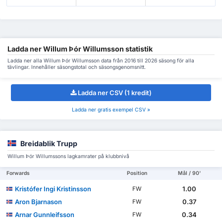
Ladda ner Willum Þór Willumsson statistik
Ladda ner alla Willum Þór Willumsson data från 2016 till 2026 säsong för alla
tävlingar. Innehåller säsongstotal och säsongsgenomsnitt.
Ladda ner CSV (1 kredit)
Ladda ner gratis exempel CSV »
Breidablik Trupp
Willum Þór Willumssons lagkamrater på klubbnivå
Forwards
Position
Mål / 90'
Kristófer Ingi Kristinsson
1.00
FW
Aron Bjarnason
0.37
FW
Arnar Gunnleifsson
0.34
FW