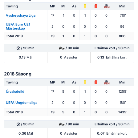
Tävling
MP
Ml
As
Min'
PEN
Vysheyshaya Liga
17
1
0
1
0
0
710'
UEFA Euro U21
2
0
0
0
0
0
96'
Mästerskap
Total 2019
19
1
0
1
0
0
806'
/ 90 min
/ 90 min
Erhållna kort / 90 min
0.13
Mål
0
Assister
0.13
Erhållna kort
2018 Säsong
Tävling
MP
Ml
As
Min'
PEN
Úrvalsdeild
17
5
0
1
0
0
1255'
UEFA Ungdomsliga
2
0
0
0
0
0
180'
Total 2018
19
5
0
1
0
0
1435'
/ 90 min
/ 90 min
Erhållna kort / 90 min
0.36
Mål
0
Assister
0.07
Erhållna kort