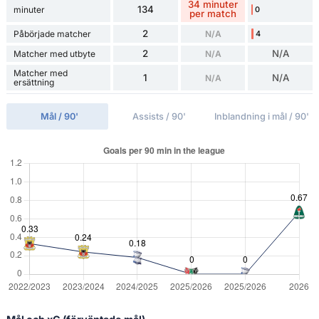
34 minuter
134
minuter
0
per match
2
Påbörjade matcher
N/A
4
2
N/A
Matcher med utbyte
N/A
Matcher med
1
N/A
N/A
ersättning
Mål / 90'
Assists / 90'
Inblandning i mål / 90'