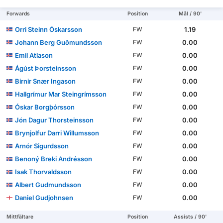
Forwards
Position
Mål / 90'
Orri Steinn Óskarsson
1.19
FW
Johann Berg Guðmunds­son
0.00
FW
Emil Atlason
0.00
FW
Ágúst Þorsteinsson
0.00
FW
Birnir Snær Ingason
0.00
FW
Hallgrímur Mar Steingrímsson
0.00
FW
Óskar Borgþórsson
0.00
FW
Jón Dagur Thorsteinsson
0.00
FW
Brynjolfur Darri Willumsson
0.00
FW
Arnór Sigurdsson
0.00
FW
Benoný Breki Andrésson
0.00
FW
Isak Thorvaldsson
0.00
FW
Albert Gudmundsson
0.00
FW
Daniel Gudjohnsen
0.00
FW
Mittfältare
Position
Assists / 90'