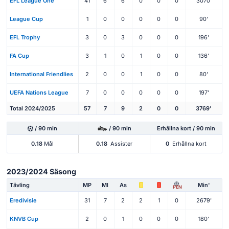
EFL League One
41
6
6
0
0
0
3070'
League Cup
1
0
0
0
0
0
90'
EFL Trophy
3
0
3
0
0
0
196'
FA Cup
3
1
0
1
0
0
136'
International Friendlies
2
0
0
1
0
0
80'
UEFA Nations League
7
0
0
0
0
0
197'
Total 2024/2025
57
7
9
2
0
0
3769'
/ 90 min
/ 90 min
Erhållna kort / 90 min
0.18
Mål
0.18
Assister
0
Erhållna kort
2023/2024 Säsong
Tävling
MP
Ml
As
Min'
PEN
Eredivisie
31
7
2
2
1
0
2679'
KNVB Cup
2
0
1
0
0
0
180'