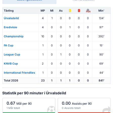
Tävling
MP
Ml
As
Min'
PEN
Úrvalsdeild
4
1
0
0
0
0
134'
Eredivisie
4
0
0
1
0
0
97'
Championship
10
0
0
0
0
0
392'
FA Cup
1
0
0
0
0
0
15'
League Cup
1
0
1
0
0
0
90'
KNVB Cup
2
0
0
0
0
0
69'
International Friendlies
1
0
0
0
0
0
44'
Total 2026
23
1
1
1
0
0
841'
Statistik per 90 minuter i Úrvalsdeild
0.67
0.00
Mål per 90
Assists per 90
1 Mål totalt
0 Assists totalt