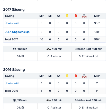
2017 Säsong
Tävling
MP
Ml
As
Min'
PEN
Úrvalsdeild
8
0
0
0
0
0
338'
UEFA Ungdomsliga
2
0
0
0
0
0
180'
Total 2017
10
0
0
0
0
0
518'
/ 90 min
/ 90 min
Erhållna kort / 90 min
0
Mål
0
Assister
0
Erhållna kort
2016 Säsong
Tävling
MP
Ml
As
Min'
PEN
Úrvalsdeild
1
0
0
0
0
0
1'
Total 2016
1
0
0
0
0
0
1'
/ 90 min
/ 90 min
Erhållna kort / 90 min
0
Mål
0
Assister
0
Erhållna kort