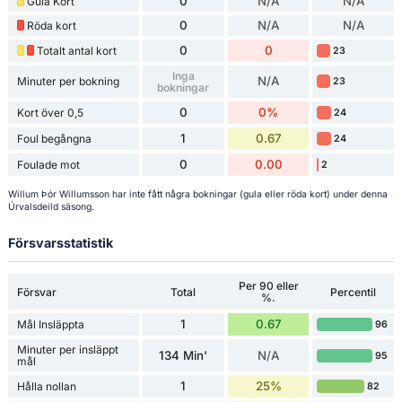
0
N/A
N/A
Gula Kort
0
N/A
N/A
Röda kort
0
0
Totalt antal kort
23
Inga
N/A
Minuter per bokning
23
bokningar
0
0%
Kort över 0,5
24
1
0.67
Foul begångna
24
0
0.00
Foulade mot
2
Willum Þór Willumsson har inte fått några bokningar (gula eller röda kort) under denna
Úrvalsdeild säsong.
Försvarsstatistik
Per 90 eller
Försvar
Total
Percentil
%.
1
0.67
Mål Insläppta
96
Minuter per insläppt
134 Min'
N/A
95
mål
1
25%
Hålla nollan
82