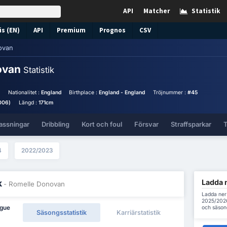
API
Matcher
Statistik
s (EN)
API
Premium
Prognos
CSV
ovan
ovan
Statistik
l
Nationalitet :
England
Birthplace :
England - England
Tröjnummer :
#45
2006)
Längd :
171cm
assningar
Dribbling
Kort och foul
Försvar
Straffsparkar
T
4
2022/2023
Ladda 
k
- Romelle Donovan
Ladda ner
2025/2026 
och säson
ague
Säsongsstatistik
Karriärstatistik