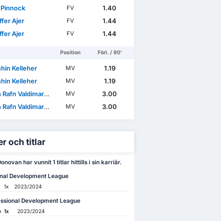
 Pinnock
1.40
FV
ffer Ajer
1.44
FV
ffer Ajer
1.44
FV
Position
Förl. / 90'
hin Kelleher
1.19
MV
hin Kelleher
1.19
MV
Rafn Valdimarsson
3.00
MV
Rafn Valdimarsson
3.00
MV
r och titlar
novan har vunnit 1 titlar hittills i sin karriär.
onal Development League
1x
2023/2024
essional Development League
e
1x
2023/2024