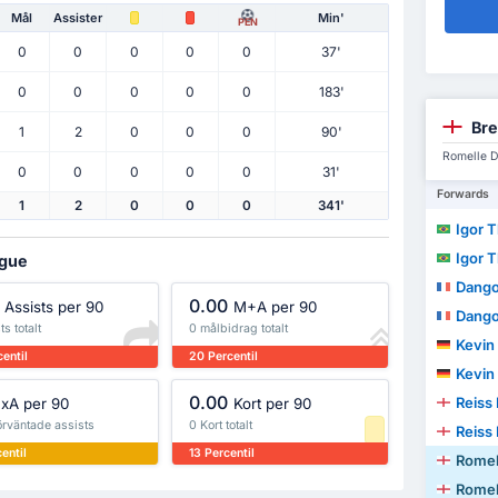
Mål
Assister
Min'
PEN
0
0
0
0
0
37'
0
0
0
0
0
183'
Bre
1
2
0
0
0
90'
Romelle D
0
0
0
0
0
31'
Forwards
1
2
0
0
0
341'
Igor 
Igor 
ague
Dango Abo
0.00
Assists per 90
M+A per 90
Dango Abo
ts totalt
0 målbidrag totalt
Kevin
entil
20 Percentil
Kevin
0.00
Reiss
xA per 90
Kort per 90
örväntade assists
0 Kort totalt
Reiss
entil
13 Percentil
Romel
Romel