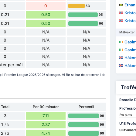
Ethan
0
0
53
Kristo
0.21
0.50
95
Kristo
0.21
0.50
96
0
N/A
N/A
Målvakter
0
N/A
N/A
Caoim
0
N/A
N/A
Caoim
0
N/A
N/A
Hákon 
ter per mål
N/A
N/A
Hákon 
t i Premier League 2025/2026 säsongen. Vi får se hur de presterar i de
Trofée
Romelle Do
Total
Per 90 minuter
Percentil
Professi
2:a plats
3
7.11
99
U18 Prof
1
2.37
99
/ 3
Slutvinnar
2
4.74
99
/ 3