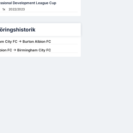
essional Development League Cup
1x
2022/2023
öringshistorik
m City FC -> Burton Albion FC
bion FC -> Birmingham City FC