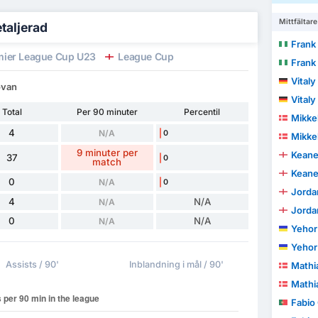
Mittfältare
taljerad
Frank
ier League Cup U23
League Cup
Frank
Vitaly
ovan
Vitaly
Total
Per 90 minuter
Percentil
Mikke
4
N/A
0
Mikke
9 minuter per
Keane
37
0
match
Keane
0
N/A
0
Jorda
4
N/A
N/A
Jorda
0
N/A
N/A
Yehor
Yehor
Assists / 90'
Inblandning i mål / 90'
Mathi
Mathi
Fabio