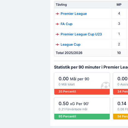
Tävling
MP
4
Premier League
3
FA Cup
1
Premier League Cup U23
2
League Cup
Total 2025/2026
10
Statistik per 90 minuter i Premier Le
0.00
0.00
Mål per 90
0 Mål totalt
0 Assis
35 Percentil
34 Perc
0.50
0.14
xG Per 90'
0.21 Förväntade mål
0.06 F
95 Percentil
54 Perc