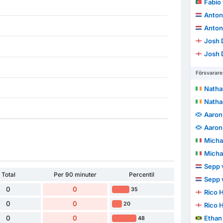
Fabio
Anton
Anton
Josh 
Josh 
Försvarare
Natha
Natha
Aaron
Aaron
Michae
Michae
Sepp 
Total
Per 90 minuter
Percentil
Sepp 
0
0
35
Rico 
0
0
20
Rico 
0
0
Ethan
48