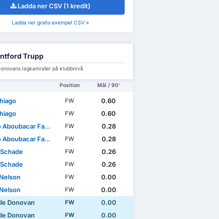
Ladda ner CSV (1 kredit)
Ladda ner gratis exempel CSV »
ntford Trupp
onovans lagkamrater på klubbnivå
Position
Mål / 90'
Thiago
0.60
FW
Thiago
0.60
FW
ubacar Faissal Ouattara
0.28
FW
ubacar Faissal Ouattara
0.28
FW
 Schade
0.26
FW
 Schade
0.26
FW
 Nelson
0.00
FW
 Nelson
0.00
FW
le Donovan
0.00
FW
le Donovan
0.00
FW