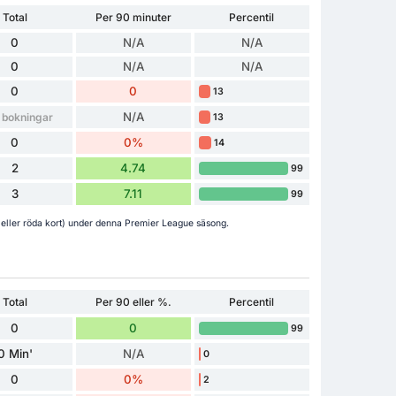
Total
Per 90 minuter
Percentil
0
N/A
N/A
0
N/A
N/A
0
0
13
N/A
 bokningar
13
0
0%
14
2
4.74
99
3
7.11
99
 eller röda kort) under denna Premier League säsong.
Total
Per 90 eller %.
Percentil
0
0
99
0 Min'
N/A
0
0
0%
2