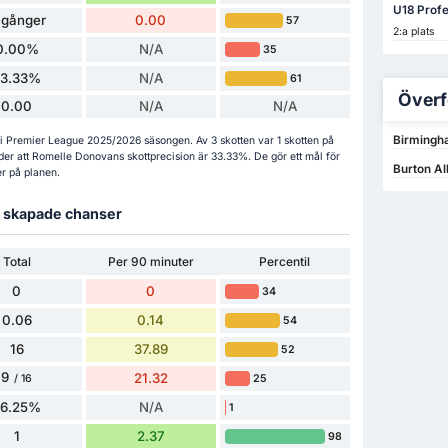
U18 Prof
 gånger
0.00
57
2:a plats
0.00%
N/A
35
33.33%
N/A
61
Överf
0.00
N/A
N/A
Birmingha
ls i Premier League 2025/2026 säsongen. Av 3 skotten var 1 skotten på
der att Romelle Donovans skottprecision är 33.33%. De gör ett mål för
Burton Al
er på planen.
ch skapade chanser
Total
Per 90 minuter
Percentil
0
0
34
0.06
0.14
54
16
37.89
52
9
21.32
25
/ 16
56.25%
N/A
1
1
2.37
98