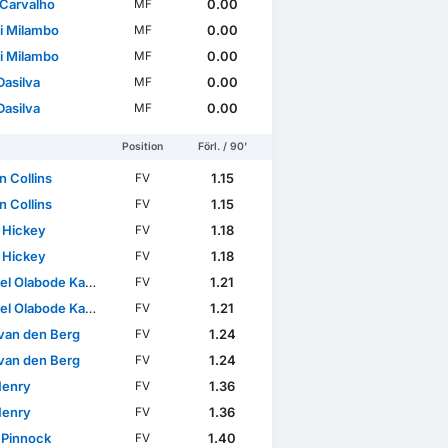
 Carvalho
0.00
MF
i Milambo
0.00
MF
i Milambo
0.00
MF
Dasilva
0.00
MF
Dasilva
0.00
MF
Position
Förl. / 90'
n Collins
1.15
FV
n Collins
1.15
FV
 Hickey
1.18
FV
 Hickey
1.18
FV
l Olabode Kayode
1.21
FV
l Olabode Kayode
1.21
FV
van den Berg
1.24
FV
van den Berg
1.24
FV
Henry
1.36
FV
Henry
1.36
FV
 Pinnock
1.40
FV