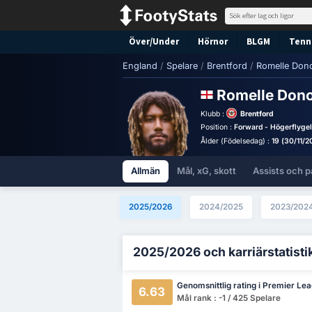
Över/Under
Hörnor
BLGM
Tenni
England
/
Spelare
/
Brentford
/
Romelle Don
Romelle Don
Klubb :
Brentford
Position :
Forward - Högerflyge
Ålder (Födelsedag) :
19 (30/11/
Allmän
Mål, xG, skott
Assists och p
2025/2026
2024/2025
2023/202
2025/2026 och karriärstatisti
Genomsnittlig rating i Premier Le
6.63
Mål rank : -1 / 425 Spelare