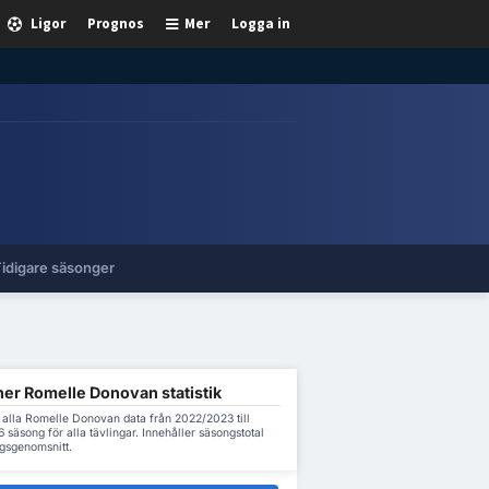
Ligor
Prognos
Mer
Logga in
idigare säsonger
ner Romelle Donovan statistik
 alla Romelle Donovan data från 2022/2023 till
säsong för alla tävlingar. Innehåller säsongstotal
gsgenomsnitt.