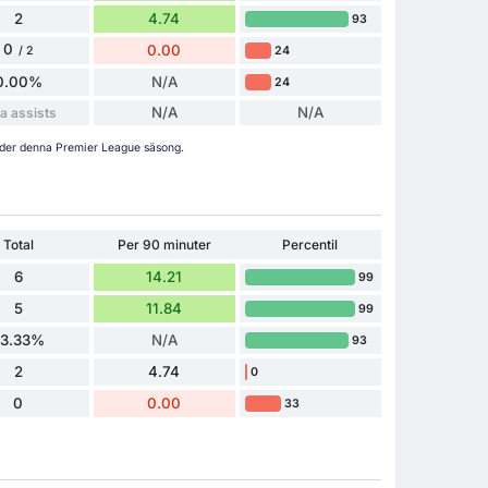
2
4.74
93
0
0.00
24
/ 2
0.00%
N/A
24
N/A
N/A
a assists
under denna Premier League säsong.
Total
Per 90 minuter
Percentil
6
14.21
99
5
11.84
99
83.33%
N/A
93
2
4.74
0
0
0.00
33