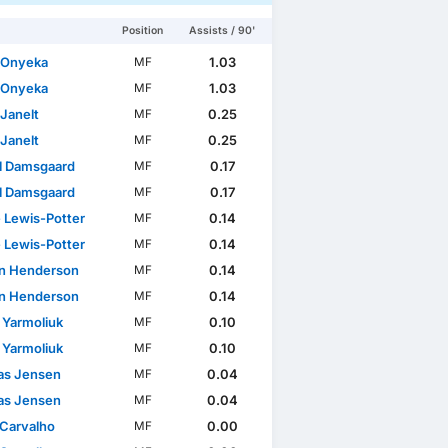
Position
Assists / 90'
 Onyeka
1.03
MF
 Onyeka
1.03
MF
 Janelt
0.25
MF
 Janelt
0.25
MF
l Damsgaard
0.17
MF
l Damsgaard
0.17
MF
 Lewis-Potter
0.14
MF
 Lewis-Potter
0.14
MF
n Henderson
0.14
MF
n Henderson
0.14
MF
 Yarmoliuk
0.10
MF
 Yarmoliuk
0.10
MF
as Jensen
0.04
MF
as Jensen
0.04
MF
 Carvalho
0.00
MF