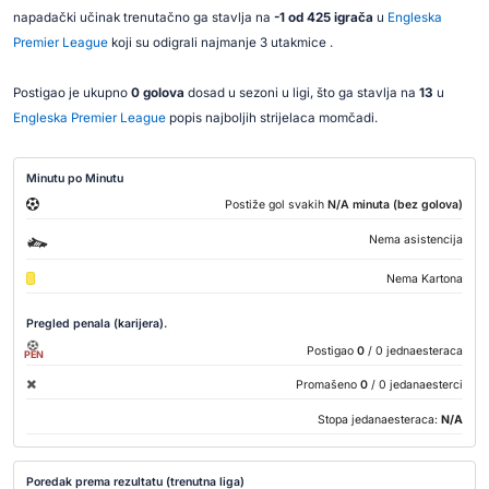
napadački učinak trenutačno ga stavlja na
-1 od 425 igrača
u
Engleska
Premier League
koji su odigrali najmanje 3 utakmice .
Postigao je ukupno
0 golova
dosad u sezoni u ligi, što ga stavlja na
13
u
Engleska Premier League
popis najboljih strijelaca momčadi.
Minutu po Minutu
Postiže gol svakih
N/A minuta (bez golova)
Nema asistencija
Nema Kartona
Pregled penala (karijera).
Postigao
0
/ 0 jednaesteraca
PEN
Promašeno
0
/ 0 jedanaesterci
Stopa jedanaesteraca:
N/A
Poredak prema rezultatu (trenutna liga)