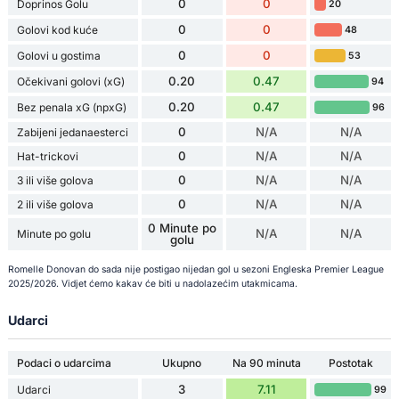
0
0
Doprinos Golu
20
0
0
Golovi kod kuće
48
0
0
Golovi u gostima
53
0.20
0.47
Očekivani golovi (xG)
94
0.20
0.47
Bez penala xG (npxG)
96
0
N/A
N/A
Zabijeni jedanaesterci
0
N/A
N/A
Hat-trickovi
0
N/A
N/A
3 ili više golova
0
N/A
N/A
2 ili više golova
0 Minute po
N/A
N/A
Minute po golu
golu
Romelle Donovan do sada nije postigao nijedan gol u sezoni Engleska Premier League
2025/2026. Vidjet ćemo kakav će biti u nadolazećim utakmicama.
Udarci
Podaci o udarcima
Ukupno
Na 90 minuta
Postotak
3
7.11
Udarci
99