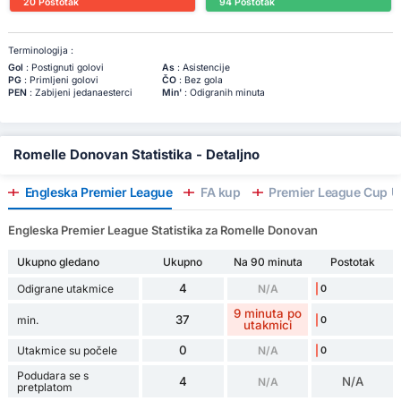
20 Postotak
94 Postotak
Terminologija :
Gol
: Postignuti golovi
As
: Asistencije
PG
: Primljeni golovi
ČO
: Bez gola
PEN
: Zabijeni jedanaesterci
Min'
: Odigranih minuta
Romelle Donovan Statistika - Detaljno
Engleska Premier League
FA kup
Premier League Cup 
Engleska Premier League Statistika za Romelle Donovan
Ukupno gledano
Ukupno
Na 90 minuta
Postotak
4
Odigrane utakmice
N/A
0
9 minuta po
37
min.
0
utakmici
0
Utakmice su počele
N/A
0
Podudara se s
4
N/A
N/A
pretplatom