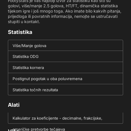
FootyStats je vaš najbolji izvor za statistiku kao što su
golovi, više/manje 2.5 golova, HT/FT, dinamička statistika
tijekom igre i još mnogo toga. Ako imate bilo kakvih pitanja,
prijedloga ili povratnih informacija, nemojte se ustručavati
stupiti u kontakt.
Statistika
Više/Manje golova
Statistika ODG
Statistika kornera
Postignut pogotak u oba poluvremena
Statistika točnih rezultata
Alati
Kalkulator za koeficijente - decimalne, frakcijske,
američke pretvorbe tečajeva