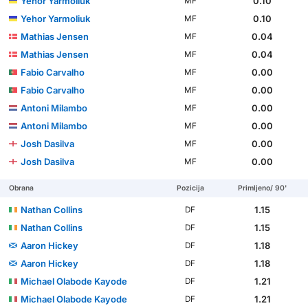
Yehor Yarmoliuk
0.10
MF
Yehor Yarmoliuk
0.10
MF
Mathias Jensen
0.04
MF
Mathias Jensen
0.04
MF
Fabio Carvalho
0.00
MF
Fabio Carvalho
0.00
MF
Antoni Milambo
0.00
MF
Antoni Milambo
0.00
MF
Josh Dasilva
0.00
MF
Josh Dasilva
0.00
MF
Obrana
Pozicija
Primljeno/ 90'
Nathan Collins
1.15
DF
Nathan Collins
1.15
DF
Aaron Hickey
1.18
DF
Aaron Hickey
1.18
DF
Michael Olabode Kayode
1.21
DF
Michael Olabode Kayode
1.21
DF