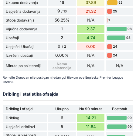
16
37.89
Ukupno dodavanja
52
9
21.32
Uspješna dodavanja
25
/ 16
56.25%
N/A
Stopa dodavanja
1
1
2.37
Ključna dodavanja
98
2
4.74
Ubačaji
93
0
0.00
Uspješni Ubačaji
24
/ 2
0.00%
N/A
Izvršeni ubačaji
24
Nema
N/A
N/A
Minuta po asistenciji
asistencija
Romelle Donovan nije postigao nijedan gol tijekom ove Engleska Premier League
sezone.
Dribling i statistika ofsajda
Dribling i ofsajd
Ukupno
Na 90 minuta
Postotak
6
14.21
Dribling
99
5
11.84
Uspješni driblinzi
99
Stopa uspješnosti