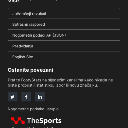
Više
Jučerašnji rezultati
Sutrašnji raspored
Nogometni podaci API(JSON)
Predviđanja
English Site
Ostanite povezani
Pratite FootyStats na sljedećim kanalima kako nikada ne
biste propustili statistiku, izbor ili novu značajku.
Nogometne podatke ustupio