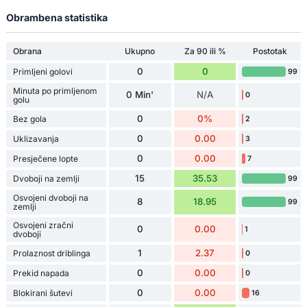
Obrambena statistika
Obrana
Ukupno
Za 90 ili %
Postotak
0
0
Primljeni golovi
99
Minuta po primljenom
0 Min'
N/A
0
golu
0
0%
Bez gola
2
0
0.00
Uklizavanja
3
0
0.00
Presječene lopte
7
15
35.53
Dvoboji na zemlji
99
Osvojeni dvoboji na
8
18.95
99
zemlji
Osvojeni zračni
0
0.00
1
dvoboji
1
2.37
Prolaznost driblinga
0
0
0.00
Prekid napada
0
0
0.00
Blokirani šutevi
16