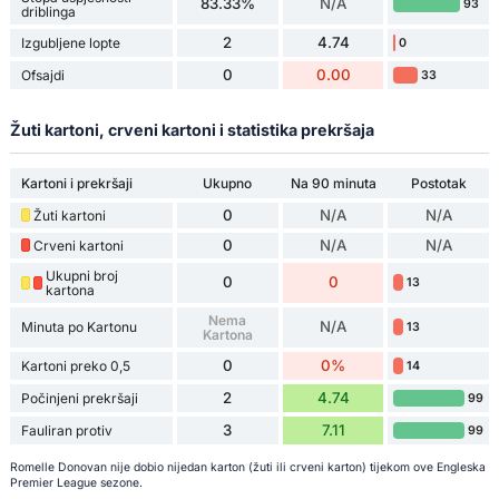
83.33%
N/A
93
driblinga
2
4.74
Izgubljene lopte
0
0
0.00
Ofsajdi
33
Žuti kartoni, crveni kartoni i statistika prekršaja
Kartoni i prekršaji
Ukupno
Na 90 minuta
Postotak
0
N/A
N/A
Žuti kartoni
0
N/A
N/A
Crveni kartoni
Ukupni broj
0
0
13
kartona
Nema
N/A
Minuta po Kartonu
13
Kartona
0
0%
Kartoni preko 0,5
14
2
4.74
Počinjeni prekršaji
99
3
7.11
Fauliran protiv
99
Romelle Donovan nije dobio nijedan karton (žuti ili crveni karton) tijekom ove Engleska
Premier League sezone.