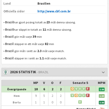
Land
Brasilien
Officiella sidor
http://www.cbf.com.br
23
•
Brazil
har gjort poäng totalt av
mål denna säsong.
11
•
Brazil
har släppt in totalt av
mål denna säsong.
39
•
Brazil
gör mål varje
min
82
•
Brazil
släpper in ett mål varje
min
2.3
•
Brazil
gör mål i snitt av
mål varje match.
1.1
•
Brazil
släpper in i snitt av
mål varje match.
2026 STATISTIK
- BRAZIL
MP
V
O
F
Senaste 5
MPM
10
6
2
2
O
V
V
V
F
Övergripande
2.00
9
5
2
2
V
O
V
V
F
Hem
1.89
1
1
0
0
V
Borta
3.00
-7%
Hemmafördel