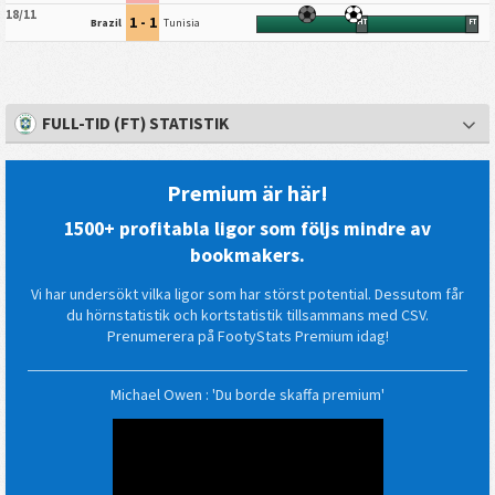
18/11
1 - 1
Brazil
Tunisia
HT
FT
FULL-TID (FT) STATISTIK
Premium är här!
1500+ profitabla ligor som följs mindre av
bookmakers.
Vi har undersökt vilka ligor som har störst potential. Dessutom får
du hörnstatistik och kortstatistik tillsammans med CSV.
Prenumerera på FootyStats Premium idag!
Michael Owen : 'Du borde skaffa premium'