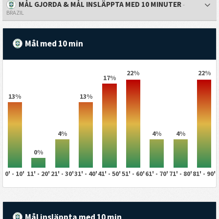
MÅL GJORDA & MÅL INSLÄPPTA MED 10 MINUTER
-
BRAZIL
Mål med 10 min
22%
22%
17%
13%
13%
4%
4%
4%
0%
0' - 10'
11' - 20'
21' - 30'
31' - 40'
41' - 50'
51' - 60'
61' - 70'
71' - 80'
81' - 90'
Mål insläppta med 10 min