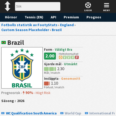
LIGOR
MENY
Hörnor
Tennis (EN)
API
Premium
Prognos
Fotbolls statistik av FootyStats
›
England
›
Custom Season Placeholder
›
Brazil
Brazil
Form
-
Väldigt Bra
Heltidsresultat
2.00
O
V
V
V
F
Gjorde mål
-
Utmärkt
2.30
Mål / match
Insläppta
-
Genomsnitt
1.10
Förlust / match
90%
Prognosrisk -
-
Högt Risk
Säsong :
2026
WC Qualification South America
World Cup
International Fr