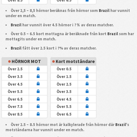
Över 8.5
Över 6.5
Över 2,5 ~ 8,5 hörnor beräknas från hörnor som
Brazil
har vunnit
under en match.
Brazil
har vunnit över 4.5 hörnor i ?％ av deras matcher.
Över 0.5 ~ 6.5 kort mottagna är beräknade från kort
Brazil
som har
mottagits under en match.
Brazil
fått över 2.5 kort i ?% av deras matcher.
HÖRNOR MOT
Kort motståndare
Över 2.5
Över 0.5
Över 3.5
Över 1.5
Över 4.5
Över 2.5
Över 5.5
Över 3.5
Över 6.5
Över 4.5
Över 7.5
Över 5.5
Över 8.5
Över 6.5
Över 2.5 ~ 8.5 hörnor mot är kalkylerade från hörnor där
Brazil
's
motståndarna har vunnit under en match.