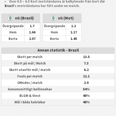
Över 0.5 ~ 6.5 Kort motståndarna är kalkylerade från kort där
Brazil
's motståndarna har fått under en match.
xG (Brazil)
xG (Mot)
1.7
1.2
Övergripande
Övergripande
1.66
1.17
Hem
Hem
2.07
1.45
Borta
Borta
Annan statistik - Brazil
13.5
Skott per match
7.3
Skott på mål / Match
6.2
Skott utanför mål / match
11.1
Fouls per match
2.9
Offsides / match
54%
Genomsnittligt bollinnehav
40%
BLGM & Vinst
40%
Mål i båda halvlekar