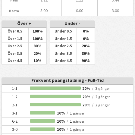
Hem
3.00
0.00
3.00
Borta
Över +
Under -
100%
0%
Över 0.5
Under 0.5
100%
0%
Över 1.5
Under 1.5
80%
20%
Över 2.5
Under 2.5
20%
80%
Över 3.5
Under 3.5
10%
90%
Över 4.5
Under 4.5
Frekvent poängställning - Full-Tid
1-1
20%
/
2
gånger
1-2
20%
/
2
gånger
2-1
20%
/
2
gånger
3-1
10%
/
1
gånger
6-2
10%
/
1
gånger
3-0
10%
/
1
gånger