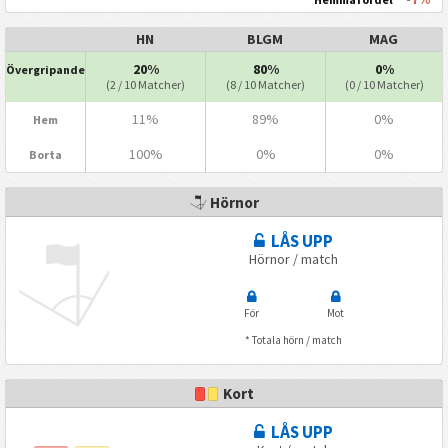
HN
BLGM
MAG
20%
80%
0%
Övergripande
(2 / 10 Matcher)
(8 / 10 Matcher)
(0 / 10 Matcher)
11%
89%
0%
Hem
100%
0%
0%
Borta
Hörnor
LÅS UPP
Hörnor / match
För
Mot
* Totala hörn / match
Kort
LÅS UPP