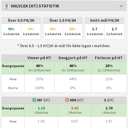
HALVLEK (HT) STATISTIK
Över 0.5 FH/2H
Över 1.5 FH/2H
Snitt mål FH/2H
90
70
60
50
1.7
1.7
%
%
%
%
1:a halvlek
2:a halvlek
1:a halvlek
2:a halvlek
1:a halvlek
2:a halvlek
* Över 0.5 - 1.5 HT/2H är mål för både lagen i matchen.
Vinner på HT
Oavgjort på HT
Förlorar på HT
40%
40%
20%
Övergripande
(4 / 10 Matcher)
(4 / 10 Matcher)
(2 / 10 Matcher)
33%
44%
22%
Hem
100%
0%
0%
Borta
MF
(HT)
MM
(HT)
S
(HT)
1.10
0.60
1.70
Övergripande
/ Matcher
/ Matcher
/ Matcher
1.00
0.67
1.67
Hem