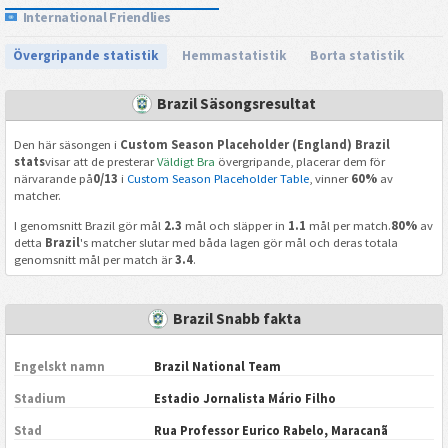
International Friendlies
Övergripande statistik
Hemmastatistik
Borta statistik
Brazil Säsongsresultat
Den här säsongen i
Custom Season Placeholder (England) Brazil
stats
visar att de presterar
Väldigt Bra
övergripande, placerar dem för
närvarande på
0/13
i
Custom Season Placeholder Table
, vinner
60%
av
matcher.
I genomsnitt Brazil gör mål
2.3
mål och släpper in
1.1
mål per match.
80%
av
detta
Brazil
's matcher slutar med båda lagen gör mål och deras totala
genomsnitt mål per match är
3.4
.
Brazil Snabb fakta
Engelskt namn
Brazil National Team
Stadium
Estadio Jornalista Mário Filho
Stad
Rua Professor Eurico Rabelo, Maracanã