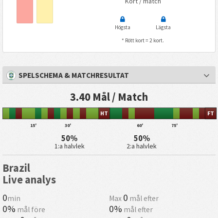
Kort / match
Högsta
Lägsta
* Rött kort = 2 kort.
SPELSCHEMA & MATCHRESULTAT
3.40 Mål / Match
HT
FT
15'
30'
60'
75'
50%
50%
1:a halvlek
2:a halvlek
Brazil
Live analys
0
0
min
Max
mål efter
0%
0%
mål före
mål efter