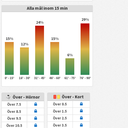
Alla mål inom 15 min
29%
24%
15%
15%
12%
6%
0' - 15'
16' - 30'
31' - 45'
46' - 60'
61' - 75'
76' - 90'
Över - Kort
Över - Hörnor
Över 0.5
Över 7.5
Över 1.5
Över 8.5
Över 2.5
Över 9.5
Över 3.5
Över 10.5