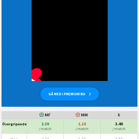
GÅ MED I PREMIUM NU
MF
MM
S
2.30
1.10
3.40
Övergripande
/ match
/ match
/ match
2.22
1.22
3.44