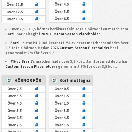
Över 4.5
Över 11.5
Över 5.5
Över 12.5
Över 6.5
Över 13.5
Över 7,5 ~ 13,5 hörnor beräknas från totala hörnor i en match som
Brazil
har deltagit i
2026 Custom Season Placeholder
Brazil
's statistik indikerar att ?% av deras matcher samlades över
9,5 totala hörnor. Medan
2026 Custom Season Placeholder
har i
genomsnitt ?% för över 9,5.
?% av Brazil
's matcher hade över 3,5 kort. Jämfört med detta har
Custom Season Placeholder
i genomsnitt ?% för över 3,5 kort.
HÖRNOR FÖR
Kort mottagna
Över 2.5
Över 0.5
Över 3.5
Över 1.5
Över 4.5
Över 2.5
Över 5.5
Över 3.5
Över 6.5
Över 4.5
Över 7.5
Över 5.5