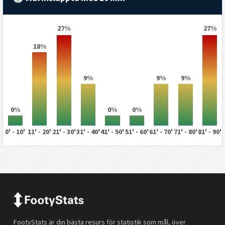
27%
27%
18%
9%
9%
9%
0%
0%
0%
0' - 10'
11' - 20'
21' - 30'
31' - 40'
41' - 50'
51' - 60'
61' - 70'
71' - 80'
81' - 90'
FootyStats är din bästa resurs för statistik som mål, över