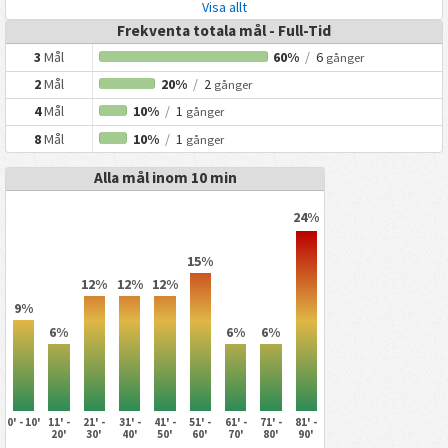
Visa allt
Frekventa totala mål - Full-Tid
3
Mål
60%
/
6
gånger
2
Mål
20%
/
2
gånger
4
Mål
10%
/
1
gånger
8
Mål
10%
/
1
gånger
Alla mål inom 10 min
24%
15%
12%
12%
12%
9%
6%
6%
6%
0' - 10'
11' -
21' -
31' -
41' -
51' -
61' -
71' -
81' -
20'
30'
40'
50'
60'
70'
80'
90'