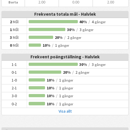
2.00
0.00
2.00
Borta
Frekventa totala mål - Halvlek
2
Mål
40%
/
4
gånger
1
Mål
30%
/
3
gånger
3
Mål
20%
/
2
gånger
0
Mål
10%
/
1
gånger
Frekvent poängställning - Halvlek
1-1
30%
/
3
gånger
0-1
20%
/
2
gånger
1-0
10%
/
1
gånger
2-1
10%
/
1
gånger
3-0
10%
/
1
gånger
0-2
10%
/
1
gånger
Visa allt