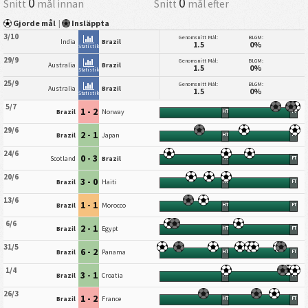
0
0
Snitt
mål innan
Snitt
mål efter
Gjorde mål
|
Insläppta
3/10
Genomsnitt Mål:
BLGM:
India
Brazil
1.5
0%
Statistik
29/9
Genomsnitt Mål:
BLGM:
Australia
Brazil
1.5
0%
Statistik
25/9
Genomsnitt Mål:
BLGM:
Australia
Brazil
1.5
0%
Statistik
5/7
1 - 2
Brazil
Norway
HT
FT
29/6
2 - 1
Brazil
Japan
HT
FT
24/6
0 - 3
Scotland
Brazil
HT
FT
20/6
3 - 0
Brazil
Haiti
HT
FT
13/6
1 - 1
Brazil
Morocco
HT
FT
6/6
2 - 1
Brazil
Egypt
HT
FT
31/5
6 - 2
Brazil
Panama
HT
FT
1/4
3 - 1
Brazil
Croatia
HT
FT
26/3
1 - 2
Brazil
France
HT
FT