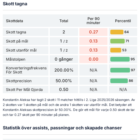
Skott tagna
Per 90
Skottdata
Total
Percentil
minuter
2
0.27
Skott tagna
64
1
0.13
Skott på mål
71
/ 2
1
0.13
Skott utanför mål
53
/ 2
0 gånger
0.00
Målstolpen
95
Konverteringsfrekvens
200.00%
N/A
97
För Skott
50.00%
N/A
Skottprecision
86
0.50
N/A
N/A
Skott Per Mål Gjorda
Konstantin Aleksa har tagit 2 skott i 11 matcher hittills i 2. Liga 2025/2026 säsongen. Av
2 skotten var 1 skotten på mål och de andra 1 skotten var utanför mål. Det betyder att
Konstantin Aleksas skottprecision är 50.00%. De gör ett mål för varje 0.50 skott de tar
och tar 0.27 skott per 90 minuter på planen.
Statistik över assists, passningar och skapade chanser