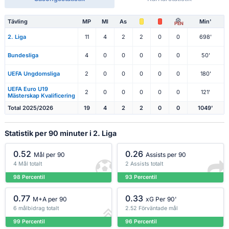
Tävling
MP
Ml
As
Min'
PEN
2. Liga
11
4
2
2
0
0
698'
Bundesliga
4
0
0
0
0
0
50'
UEFA Ungdomsliga
2
0
0
0
0
0
180'
UEFA Euro U19
2
0
0
0
0
0
121'
Mästerskap Kvalificering
Total 2025/2026
19
4
2
2
0
0
1049'
Statistik per 90 minuter i 2. Liga
0.52
0.26
Mål per 90
Assists per 90
4 Mål totalt
2 Assists totalt
98 Percentil
93 Percentil
0.77
0.33
M+A per 90
xG Per 90'
6 målbidrag totalt
2.52 Förväntade mål
99 Percentil
96 Percentil