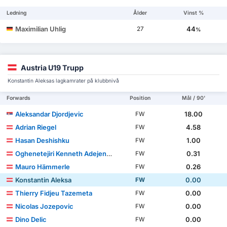
Ledning
Ålder
Vinst %
Maximilian Uhlig
44
27
%
Austria U19 Trupp
Konstantin Aleksas lagkamrater på klubbnivå
Forwards
Position
Mål / 90'
Aleksandar Djordjevic
18.00
FW
Adrian Riegel
4.58
FW
Hasan Deshishku
1.00
FW
Oghenetejiri Kenneth Adejenughure
0.31
FW
Mauro Hämmerle
0.26
FW
Konstantin Aleksa
0.00
FW
Thierry Fidjeu Tazemeta
0.00
FW
Nicolas Jozepovic
0.00
FW
Dino Delic
0.00
FW