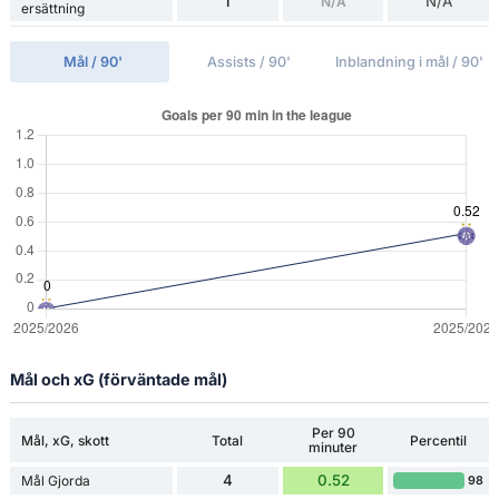
1
N/A
N/A
ersättning
Mål / 90'
Assists / 90'
Inblandning i mål / 90'
Mål och xG (förväntade mål)
Per 90
Mål, xG, skott
Total
Percentil
minuter
4
0.52
Mål Gjorda
98