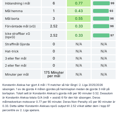
6
0.77
Inblandning i mål
99
1
0.43
Mål hemma
93
3
0.55
Mål borta
96
2.52
0.33
Förväntade mål (xG)
96
Icke straffbar xG
2.52
0.33
97
(npxG)
0
N/A
N/A
Straffmål Gjorda
0
N/A
N/A
Hat-trick
0
N/A
N/A
3 eller fler mål
0
N/A
N/A
2 eller fler mål
175 Minuter
N/A
N/A
Minuter per mål
per mål
Konstantin Aleksa har gjort 4 mål i 11 matcher så här långt i 2. Liga 2025/2026
säsongen. 1 av de gjorda 4 målen gjordes på hemmaplan medan de gjorde 3 mål på
bortaplan. Totalt sett är Konstantin Aleksa's gjorda mål per 90 minuter 0.52. Dessutom
är Konstantin Aleksa totala G/A (mål + assist) 6 för den här säsongen. Deras
målmedverkan motsvarar 0.77 per 90 minuter. Deras Non-Penalty xG per 90 minuter är
0.33. Detta sätter Konstantin Aleksas npxG output till 2.52 vilket sätter dem i topp 97
percentile av 2. Liga spelare.