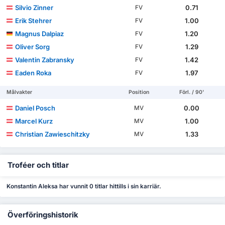
Silvio Zinner
0.71
FV
Erik Stehrer
1.00
FV
Magnus Dalpiaz
1.20
FV
Oliver Sorg
1.29
FV
Valentin Zabransky
1.42
FV
Eaden Roka
1.97
FV
Målvakter
Position
Förl. / 90'
Daniel Posch
0.00
MV
Marcel Kurz
1.00
MV
Christian Zawieschitzky
1.33
MV
Troféer och titlar
Konstantin Aleksa har vunnit 0 titlar hittills i sin karriär.
Överföringshistorik