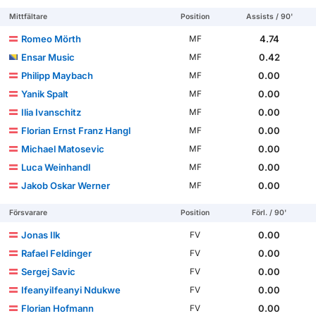
Mittfältare
Position
Assists / 90'
Romeo Mörth
4.74
MF
Ensar Music
0.42
MF
Philipp Maybach
0.00
MF
Yanik Spalt
0.00
MF
Ilia Ivanschitz
0.00
MF
Florian Ernst Franz Hangl
0.00
MF
Michael Matosevic
0.00
MF
Luca Weinhandl
0.00
MF
Jakob Oskar Werner
0.00
MF
Försvarare
Position
Förl. / 90'
Jonas Ilk
0.00
FV
Rafael Feldinger
0.00
FV
Sergej Savic
0.00
FV
IfeanyiIfeanyi Ndukwe
0.00
FV
Florian Hofmann
0.00
FV