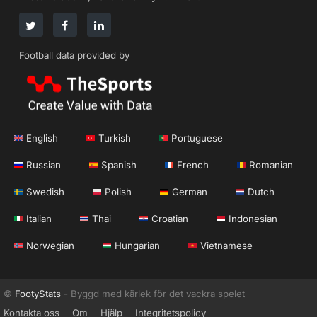
Football data provided by
English
Turkish
Portuguese
Russian
Spanish
French
Romanian
Swedish
Polish
German
Dutch
Italian
Thai
Croatian
Indonesian
Norwegian
Hungarian
Vietnamese
©
FootyStats
- Byggd med kärlek för det vackra spelet
Kontakta oss
Om
Hjälp
Integritetspolicy