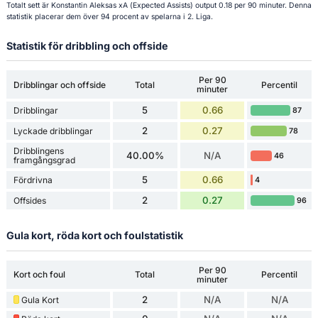
Totalt sett är Konstantin Aleksas xA (Expected Assists) output 0.18 per 90 minuter. Denna
statistik placerar dem över 94 procent av spelarna i 2. Liga.
Statistik för dribbling och offside
Per 90
Dribblingar och offside
Total
Percentil
minuter
5
0.66
Dribblingar
87
2
0.27
Lyckade dribblingar
78
Dribblingens
40.00%
N/A
46
framgångsgrad
5
0.66
Fördrivna
4
2
0.27
Offsides
96
Gula kort, röda kort och foulstatistik
Per 90
Kort och foul
Total
Percentil
minuter
2
N/A
N/A
Gula Kort