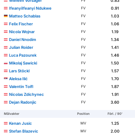
Wilhelm Vorsager
0.83
FV
IfeanyiIfeanyi Ndukwe
0.91
FV
Matteo Schablas
1.03
FV
Felix Fischer
1.06
FV
Nicola Wojnar
1.19
FV
Daniel Nnodim
1.34
FV
Julian Roider
1.41
FV
Luca Pazourek
1.46
FV
Mikolaj Sawicki
1.50
FV
Lars Stöckl
1.57
FV
Aleksa Ilić
1.70
FV
Valentin Toifl
1.87
FV
Nicolas Zdichynec
1.91
FV
Dejan Radonjic
3.60
FV
Målvakter
Position
Förl. / 90'
Kenan Jusic
1.25
MV
Stefan Blazevic
2.00
MV