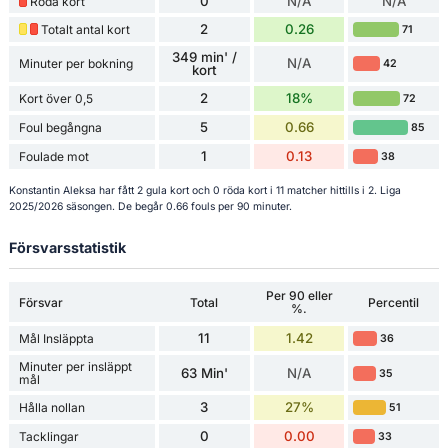
0
N/A
N/A
Röda kort
2
0.26
Totalt antal kort
71
349 min' /
N/A
Minuter per bokning
42
kort
2
18%
Kort över 0,5
72
5
0.66
Foul begångna
85
1
0.13
Foulade mot
38
Konstantin Aleksa har fått 2 gula kort och 0 röda kort i 11 matcher hittills i 2. Liga
2025/2026 säsongen. De begår 0.66 fouls per 90 minuter.
Försvarsstatistik
Per 90 eller
Försvar
Total
Percentil
%.
11
1.42
Mål Insläppta
36
Minuter per insläppt
63 Min'
N/A
35
mål
3
27%
Hålla nollan
51
0
0.00
Tacklingar
33