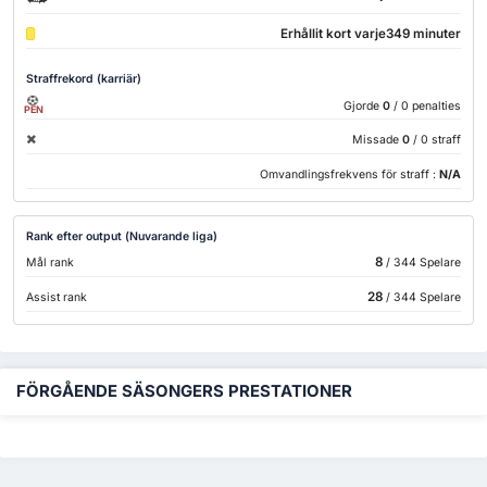
Erhållit kort varje349 minuter
Straffrekord (karriär)
Gjorde
0
/ 0 penalties
PEN
Missade
0
/ 0 straff
Omvandlingsfrekvens för straff :
N/A
Rank efter output (Nuvarande liga)
8
Mål rank
/ 344 Spelare
28
Assist rank
/ 344 Spelare
FÖRGÅENDE SÄSONGERS PRESTATIONER