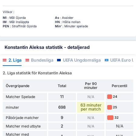
Villkor :
Ml
: Mål Gjorda
As
: Assister
IM
: Mål Insläppta
HN
: Hålla nollan
PEN
: Straffmål Gjorda
Min'
: Minuter spelade
Konstantin Aleksa statistik - detaljerad
2. Liga
Bundesliga
UEFA Ungdomsliga
UEFA Euro U1
2. Liga statistik för Konstantin Aleksa
Per 90
Övergripande
Total
Percentil
minuter
11
Matcher Spelade
N/A
24
63 minuter
698
minuter
25
per match
9
Påbörjade matcher
N/A
32
2
N/A
Matcher med utbyte
N/A
Matcher med