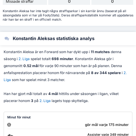
0
0
Missade straffar
Konstantin Aleksa har inte tagit några straffsparkar i sin karriär ännu (baserat på all
säsongsdata som vi har på FootyStats). Deras straffsparkstatistik kommer att uppdateras
när han tar en straff i en officiell match.
Konstantin Aleksas statistiska analys
Konstantin Aleksa är en Forward som har dykt upp i
11 matches
denna
säsong i
2. Liga
spelat totalt
698 minuter
. Konstantin Aleksa gör i
genomsnitt
0.52 mål
för varje 90 minuter som han är på planen. Denna
anfallsprestation placerar honom för närvarande på
8 av 344 spelare
i
2.
Liga
som har spelat minst 3 matcher.
Han har gjort mål totalt av
4 mål
hittills under säsongen i ligan, vilket
placerar honom
3
på
2. Liga
lagets topp skytteliga.
Minut för minut
gör mål varje 175 minuter
Assister varje 349 minuter