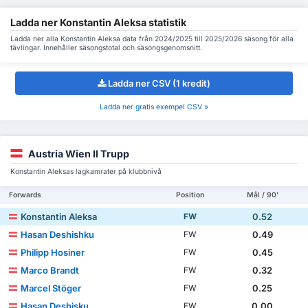
Ladda ner Konstantin Aleksa statistik
Ladda ner alla Konstantin Aleksa data från 2024/2025 till 2025/2026 säsong för alla
tävlingar. Innehåller säsongstotal och säsongsgenomsnitt.
Ladda ner CSV (1 kredit)
Ladda ner gratis exempel CSV »
Austria Wien II Trupp
Konstantin Aleksas lagkamrater på klubbnivå
Forwards
Position
Mål / 90'
Konstantin Aleksa
0.52
FW
Hasan Deshishku
0.49
FW
Philipp Hosiner
0.45
FW
Marco Brandt
0.32
FW
Marcel Stöger
0.25
FW
Hasan Deshisku
0.00
FW