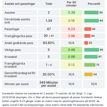
Per 90
Assists och passningar
Total
Percentil
minuter
2
0.26
Assister
93
Förväntade assists
1.34
0.18
94
(xA)
47
6.23
Passningar
44
30
3.98
Framgångsrika pass
40
/ 47
63.83%
N/A
Andel godkända pass
25
5
0.66
Viktiga pass
95
5
0.66
Krossboll
87
Framgångsrika
1
0.13
72
/ 5
krossboll
Genomförandegrad för
20.00%
N/A
54
krossboll
349 Minuter
N/A
N/A
Minuter per assist
per assist
Konstantin Aleksa har assisterat till 2 assists i 11 matcher så här långt i 2. Liga
2025/2026 säsongen. Om vi tittar på deras passningsspel så passar Konstantin Aleksa
bollen ungefär 6.23 gånger under en match med en passningsfrekvens på 63.83. de
spelar också 0.66 nyckelpassningar varje match vilket leder till betydande målchanser.