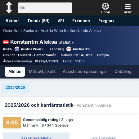
LIGOR
MENY
Hörnor
Tennis (EN)
API
Premium
Prognos
Österrike
/
Spelare
/
Austria Wien II
/
Konstantin Aleksa
Konstantin Aleksa
Statistik
Klubb :
Austria Wien II
Landslag :
Austria U19
Position :
Forward - Center framåt
Nationalitet :
Austria
Birthplace :
Austria - Austr
Ålder (Födelsedag) :
19 (25/4/2007)
Längd :
181cm
Allmän
Mål, xG, skott
Assists och passningar
Dribbling
2025/2026
2025/2026 och karriärstatistik
- Konstantin Aleksa
Genomsnittlig rating i 2. Liga
6.65
Mål rank : 8 / 344 Spelare
Säsongsstatistik
Karriärstatistik