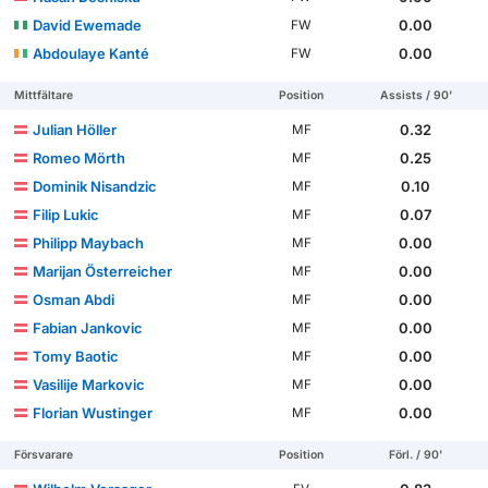
David Ewemade
0.00
FW
Abdoulaye Kanté
0.00
FW
Mittfältare
Position
Assists / 90'
Julian Höller
0.32
MF
Romeo Mörth
0.25
MF
Dominik Nisandzic
0.10
MF
Filip Lukic
0.07
MF
Philipp Maybach
0.00
MF
Marijan Österreicher
0.00
MF
Osman Abdi
0.00
MF
Fabian Jankovic
0.00
MF
Tomy Baotic
0.00
MF
Vasilije Markovic
0.00
MF
Florian Wustinger
0.00
MF
Försvarare
Position
Förl. / 90'