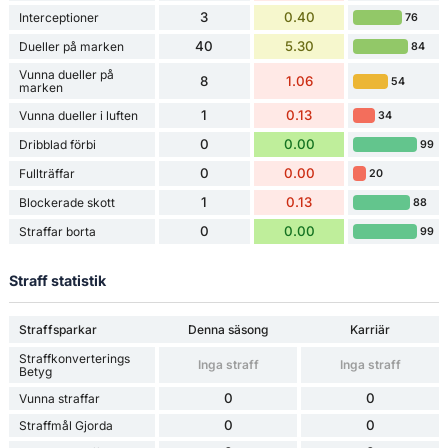
3
0.40
Interceptioner
76
40
5.30
Dueller på marken
84
Vunna dueller på
8
1.06
54
marken
1
0.13
Vunna dueller i luften
34
0
0.00
Dribblad förbi
99
0
0.00
Fullträffar
20
1
0.13
Blockerade skott
88
0
0.00
Straffar borta
99
Straff statistik
Straffsparkar
Denna säsong
Karriär
Straffkonverterings
Inga straff
Inga straff
Betyg
0
0
Vunna straffar
0
0
Straffmål Gjorda