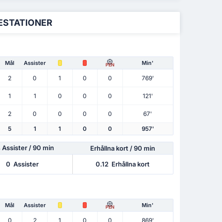
ESTATIONER
Mål
Assister
Min'
PEN
2
0
1
0
0
769'
1
1
0
0
0
121'
2
0
0
0
0
67'
5
1
1
0
0
957'
Assister
/ 90 min
Erhållna kort / 90 min
0
Assister
0.12
Erhållna kort
Mål
Assister
Min'
PEN
0
2
1
0
0
869'