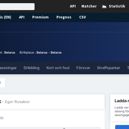
API
Matcher
Statistik
s (EN)
API
Premium
Prognos
CSV
et :
Belarus
Birthplace :
Belarus - Belarus
assningar
Dribbling
Kort och foul
Försvar
Straffsparkar
T
4
Ladda n
k
- Egor Rusakov
Ladda ner
säsong för
säsongsge
tik