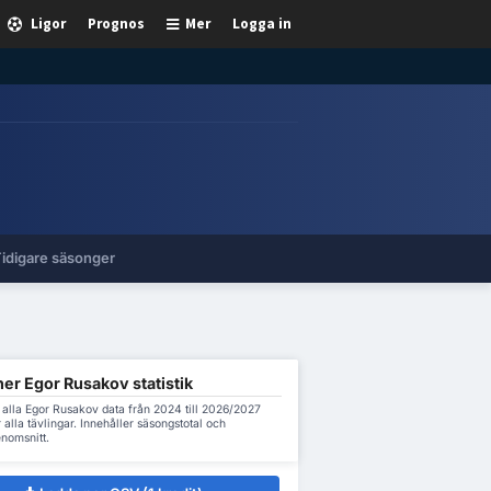
Ligor
Prognos
Mer
Logga in
idigare säsonger
er Egor Rusakov statistik
 alla Egor Rusakov data från 2024 till 2026/2027
 alla tävlingar. Innehåller säsongstotal och
nomsnitt.