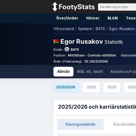
Över/Under
Hörnor
BLGM
Tenni
Vitryssland
/
Spelare
/
BATE
/
Egor Rusakov
Egor Rusakov
Statistik
Klubb :
BATE
Position :
Mittfältare - Centrala mittfältet
Nationalit
Ålder (Födelsedag) :
20 (26/5/2006)
Allmän
Mål, xG, skott
Assists och p
2025/2026
2026
2025
202
2025/2026 och karriärstatisti
Säsongsstatistik
Karriärstatis