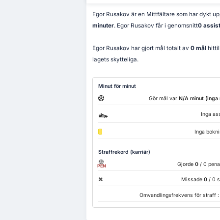
Egor Rusakov är en Mittfältare som har dykt up
minuter
. Egor Rusakov får i genomsnitt
0 assis
Egor Rusakov har gjort mål totalt av
0 mål
hitt
lagets skytteliga.
Minut för minut
Gör mål var
N/A minut (inga 
Inga as
Inga bokni
Straffrekord (karriär)
Gjorde
0
/ 0 pena
PEN
Missade
0
/ 0 s
Omvandlingsfrekvens för straff 