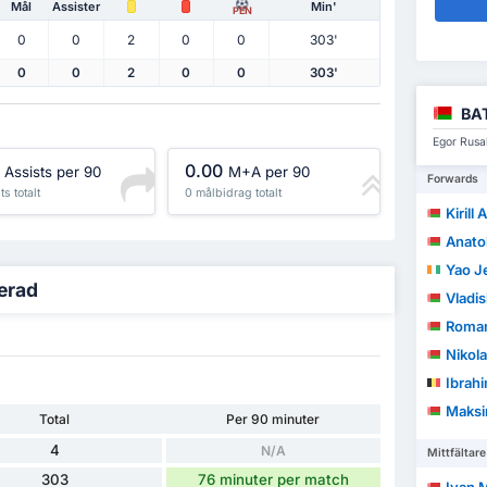
Mål
Assister
Min'
PEN
0
0
2
0
0
303'
0
0
2
0
0
303'
BA
Egor Rusa
0.00
Assists per 90
M+A per 90
Forwards
ts totalt
0 målbidrag totalt
Kirill
Anatol
Yao Jea
jerad
Vladis
Roman
Nikola
Ibrah
Maksi
Total
Per 90 minuter
4
N/A
Mittfältare
303
76 minuter per match