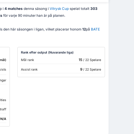
p i
4 matches
denna säsong i
Vitrysk Cup
spelat totalt
303
ts
för varje 90 minuter han är på planen.
ills den här säsongen i ligan, vilket placerar honom
12
på
BATE
Rank efter output (Nuvarande liga)
15
mål)
Mål rank
/ 22 Spelare
9
sists
Assist rank
/ 22 Spelare
ngar
lties
traff
:
N/A