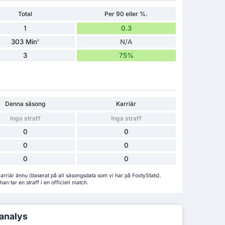
Total
Per 90 eller %.
1
0.3
303 Min'
N/A
3
75%
Denna säsong
Karriär
Inga straff
Inga straff
0
0
0
0
0
0
karriär ännu (baserat på all säsongsdata som vi har på FootyStats).
an tar en straff i en officiell match.
 analys