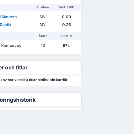
Position
Förl. / 90'
i Skopets
0.00
MV
Danila
0.25
MV
Ålder
Vinst %
 Kontsevoy
67
43
%
r och titlar
ov har vunnit 0 titlar hittills i sin karriär.
öringshistorik