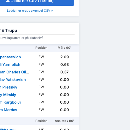
Ladda ner CSV (1 kredit)
Ladda ner gratis exempel CSV »
TE Trupp
kovs lagkamrater på klubbnivå
Position
Mål / 90'
 Apanasevich
2.09
FW
i Yarmolich
0.63
FW
n Charles Olivier
0.37
FW
lav Yatskevich
0.00
FW
 Piletskiy
0.00
FW
y Mirskiy
0.00
FW
im Kargbo Jr
0.00
FW
m Mardas
0.00
FW
Position
Assists / 90'