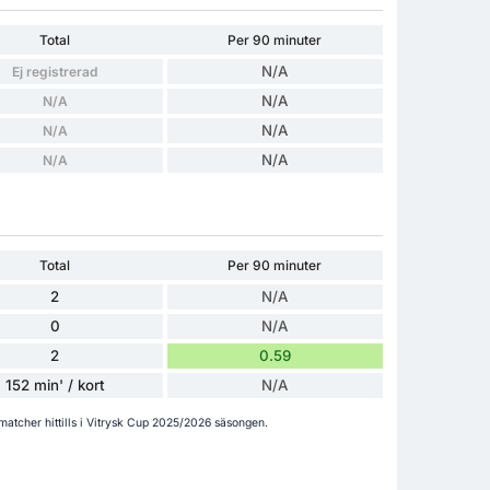
Total
Per 90 minuter
N/A
Ej registrerad
N/A
N/A
N/A
N/A
N/A
N/A
Total
Per 90 minuter
2
N/A
0
N/A
2
0.59
152 min' / kort
N/A
 matcher hittills i Vitrysk Cup 2025/2026 säsongen.