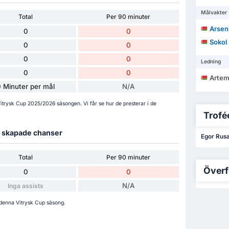
Målvakter
Total
Per 90 minuter
Arsen
0
0
Sokol 
0
0
0
0
Ledning
0
0
Artem
 Minuter per mål
N/A
Vitrysk Cup 2025/2026 säsongen. Vi får se hur de presterar i de
Trofée
ch skapade chanser
Egor Rusak
Total
Per 90 minuter
Överf
0
0
N/A
Inga assists
r denna Vitrysk Cup säsong.