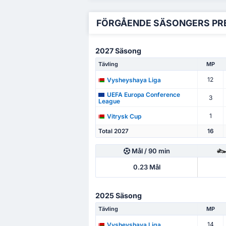
FÖRGÅENDE SÄSONGERS PR
2027 Säsong
Tävling
MP
12
Vysheyshaya Liga
UEFA Europa Conference
3
League
1
Vitrysk Cup
Total 2027
16
Mål
/ 90 min
0.23
Mål
2025 Säsong
Tävling
MP
14
Vysheyshaya Liga