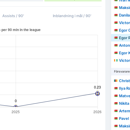
Ivan 
Maksi
Danila
Assists / 90'
Inblandning i mål / 90'
Victo
Egor 
Egor 
Anton
Egor 
Victo
Försvarare
Christian 
Ilya 
Matve
Nikit
Arte
Pavel
Maksi