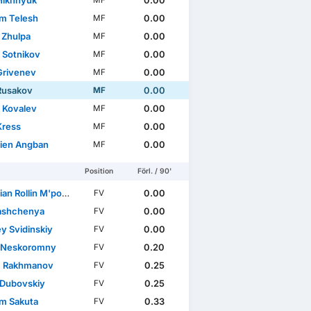
Mikhnyuk
0.00
MF
m Telesh
0.00
MF
 Zhulpa
0.00
MF
r Sotnikov
0.00
MF
Grivenev
0.00
MF
Rusakov
0.00
MF
 Kovalev
0.00
MF
Kress
0.00
MF
rien Angban
0.00
MF
Position
Förl. / 90'
Rollin M'pomézok Intsoen
0.00
FV
Rashchenya
0.00
FV
y Svidinskiy
0.00
FV
a Neskoromny
0.20
FV
m Rakhmanov
0.25
FV
 Dubovskiy
0.25
FV
m Sakuta
0.33
FV