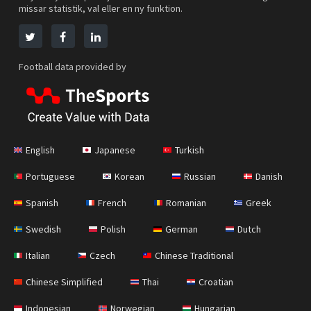
missar statistik, val eller en ny funktion.
Football data provided by
English
Japanese
Turkish
Portuguese
Korean
Russian
Danish
Spanish
French
Romanian
Greek
Swedish
Polish
German
Dutch
Italian
Czech
Chinese Traditional
Chinese Simplified
Thai
Croatian
Indonesian
Norwegian
Hungarian