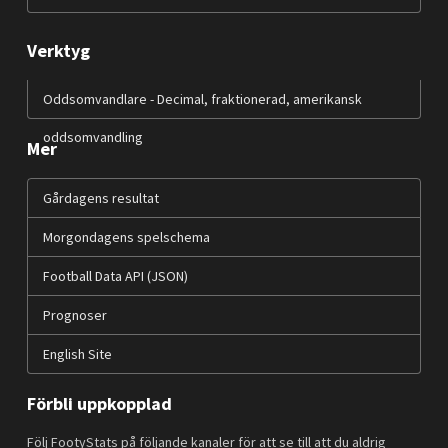
Verktyg
Oddsomvandlare - Decimal, fraktionerad, amerikansk
oddsomvandling
Mer
Gårdagens resultat
Morgondagens spelschema
Football Data API (JSON)
Prognoser
English Site
Förbli uppkopplad
Följ FootyStats på följande kanaler för att se till att du aldrig