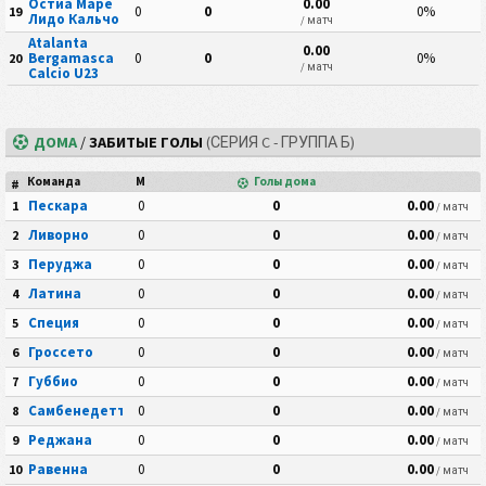
Остиа Маре
0.00
0
0
0%
19
Лидо Кальчо
/ матч
Atalanta
0.00
Bergamasca
0
0
0%
20
/ матч
Calcio U23
ДОМА
/
ЗАБИТЫЕ ГОЛЫ
(СЕРИЯ C - ГРУППА Б)
Команда
М
Голы дома
#
Пескара
0
0
0.00
1
/ матч
Ливорно
0
0
0.00
2
/ матч
Перуджа
0
0
0.00
3
/ матч
Латина
0
0
0.00
4
/ матч
Специя
0
0
0.00
5
/ матч
Гроссето
0
0
0.00
6
/ матч
Губбио
0
0
0.00
7
/ матч
Самбенедеттезе
0
0
0.00
8
/ матч
Реджана
0
0
0.00
9
/ матч
Равенна
0
0
0.00
10
/ матч