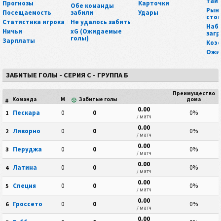
тай
Прогнозы
Карточки
Обе команды
Рын
Посещаемость
забили
Удары
сто
Статистика игрока
Не удалось забить
Наб
Ничьи
xG (Ожидаемые
загр
голы)
Зарплаты
Коэ
Ожи
ЗАБИТЫЕ ГОЛЫ - СЕРИЯ C - ГРУППА Б
Преимущество
Команда
М
Забитые голы
дома
#
0.00
Пескара
0
0
0%
1
/ матч
0.00
Ливорно
0
0
0%
2
/ матч
0.00
Перуджа
0
0
0%
3
/ матч
0.00
Латина
0
0
0%
4
/ матч
0.00
Специя
0
0
0%
5
/ матч
0.00
Гроссето
0
0
0%
6
/ матч
0.00