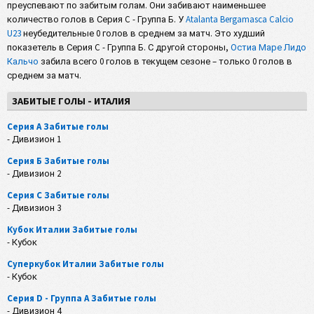
преуспевают по забитым голам. Они забивают наименьшее
количество голов в Серия C - Группа Б. У
Atalanta Bergamasca Calcio
U23
неубедительные 0 голов в среднем за матч. Это худший
показетель в Серия C - Группа Б. С другой стороны,
Остиа Маре Лидо
Кальчо
забила всего 0 голов в текущем сезоне – только 0 голов в
среднем за матч.
ЗАБИТЫЕ ГОЛЫ - ИТАЛИЯ
Серия А Забитые голы
- Дивизион 1
Серия Б Забитые голы
- Дивизион 2
Серия C Забитые голы
- Дивизион 3
Кубок Италии Забитые голы
- Кубок
Суперкубок Италии Забитые голы
- Кубок
Серия D - Группа A Забитые голы
- Дивизион 4