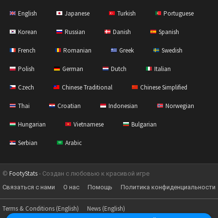
English
Japanese
Turkish
Portuguese
Korean
Russian
Danish
Spanish
French
Romanian
Greek
Swedish
Polish
German
Dutch
Italian
Czech
Chinese Traditional
Chinese Simplified
Thai
Croatian
Indonesian
Norwegian
Hungarian
Vietnamese
Bulgarian
Serbian
Arabic
©
FootyStats
- Создан с любовью к красивой игре
Связаться с нами
О нас
Помощь
Политика конфиденциальности
Terms & Conditions (English)
News (English)