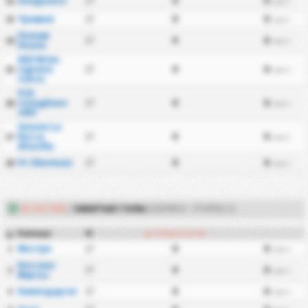
Клодьенсе
17
0
0
12
/ матч
Тревизо
17
0
0
13
/ матч
Кальви
17
0
0
14
/ матч
Ноале
ASD Brian
Lignano
17
0
0
15
/ матч
Calcio
FCD
Conegliano
17
0
0
16
/ матч
1907
Unione La
Rocca
17
0
0
17
/ матч
Altavilla
FC Obermais
17
0
0
18
/ матч
В ГОСТЯХ
/
ЗАБИТЫЕ ГОЛЫ
(СЕРИЯ D - ГРУППА C)
Команда
М
Голы в гостях
#
Местре
17
0
0
1
/ матч
Бассано
17
0
0
2
/ матч
Виртус
Камподарсего
17
0
0
3
/ матч