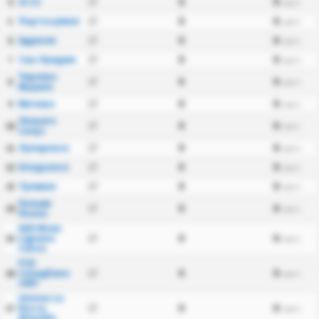
Эсте
17
0
0
4
/ матч
Портосуммага
17
0
0
5
/ матч
Адриэзе
17
0
0
6
/ матч
Сан-Луиджи
17
0
0
7
/ матч
Чарлинс
17
0
0
8
/ матч
Муцане
Вигазьо
17
0
0
9
/ матч
Леньяго
17
0
0
10
/ матч
Салус
Лупаренсе
17
0
0
11
/ матч
Клодьенсе
17
0
0
12
/ матч
Тревизо
17
0
0
13
/ матч
Кальви
17
0
0
14
/ матч
Ноале
ASD Brian
Lignano
17
0
0
15
/ матч
Calcio
FCD
Conegliano
17
0
0
16
/ матч
1907
Unione La
Rocca
17
0
0
17
/ матч
Altavilla