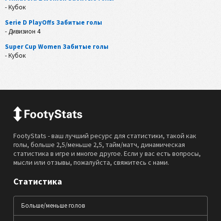
- Кубок
Serie D PlayOffs Забитые голы
- Дивизион 4
Super Cup Women Забитые голы
- Кубок
FootyStats - ваш лучший ресурс для статистики, такой как
голы, больше 2,5/меньше 2,5, тайм/матч, динамическая
статистика в игре и многое другое. Если у вас есть вопросы,
мысли или отзывы, пожалуйста, свяжитесь с нами.
Статистика
Больше/меньше голов