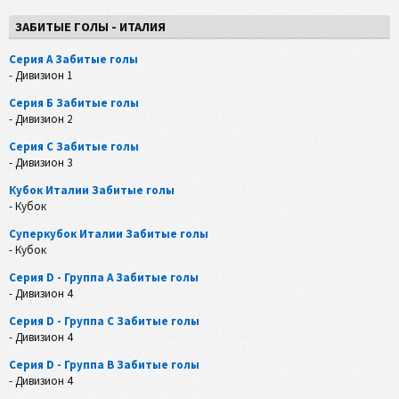
ЗАБИТЫЕ ГОЛЫ - ИТАЛИЯ
Серия А Забитые голы
- Дивизион 1
Серия Б Забитые голы
- Дивизион 2
Серия C Забитые голы
- Дивизион 3
Кубок Италии Забитые голы
- Кубок
Суперкубок Италии Забитые голы
- Кубок
Серия D - Группа A Забитые голы
- Дивизион 4
Серия D - Группа C Забитые голы
- Дивизион 4
Серия D - Группа B Забитые голы
- Дивизион 4