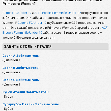
Какой клуб забивает наименьшее количество голов в
Primavera Women?
Cesena FC Under 19
и
ACF Brescia Femminile Under 19
не преуспевают по
забитым голам. Они забивают наименьшее количество голов в Primavera
Women. У
Cesena FC Under 19
неубедительные 0.32 голов в среднем за
матч. Это худший показетель в Primavera Women. С другой стороны,
ACF
Brescia Femminile Under 19
забила всего 13 голов в текущем сезоне –
только 0.59 голов в среднем за матч.
ЗАБИТЫЕ ГОЛЫ - ИТАЛИЯ
Серия А Забитые голы
- Дивизион 1
Серия Б Забитые голы
- Дивизион 2
Серия C Забитые голы
- Дивизион 3
Кубок Италии Забитые голы
- Кубок
Суперкубок Италии Забитые голы
- Кубок