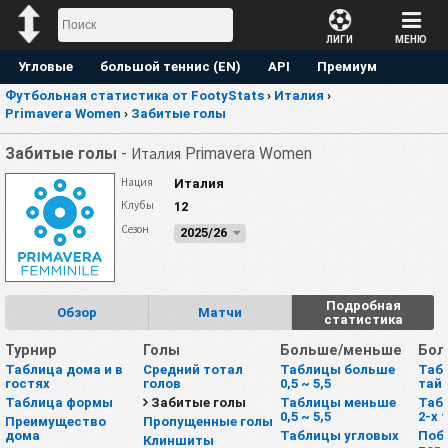
ЛИГИ
МЕНЮ
Угловые
большой теннис (EN)
API
Премиум
Футбольная статистика от FootyStats
›
Италия
›
Прогноз
Primavera Women
›
Забитые голы
Забитые голы
- Италия Primavera Women
Нация
Италия
Клубы
12
Сезон
2025/26
Подробная
Обзор
Матчи
статистика
Турнир
Голы
Больше/меньше
Бол
Таблица дома и в
Средний тотал
Таблицы больше
Табл
гостях
голов
0,5 ~ 5,5
тай
Таблица формы
Забитые голы
Таблицы меньше
Табл
0,5 ~ 5,5
2-х 
Преимущество
Пропущенные голы
дома
Таблицы угловых
Поб
Клиншиты