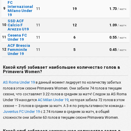
FC
Internazionale
9
11
19
1.73
/ матч
Milano Under
19
SSD ACF
10
Calcio F
11
12
1.09
/ матч
Arezzo U19
Cesena FC
11
11
6
0.55
/ матч
Under 19
ACF Brescia
12
Femminile
11
5
0.45
/ матч
Under 19
Какой клуб забивает наибольшее количество голов в
Primavera Women?
AS Roma Under 19
в данный момент лидирует по количеству забитых
голов в этом сезоне Primavera Women. Они забили 74 голов в текущем
сезоне, что составляет 3.22 голов в среднем за матч! Следом за AS Roma
Under 19 находится
AC Milan Under 19
, которая забила 72 голов в этом
сезоне – 3 голов в среднем за матч. А 3-я по результативности команда -
Juventus FC Under 19
с 2.74 голами в среднем за матч, в общей
сложности они забили 63 голов в текущем сезоне Primavera Women.