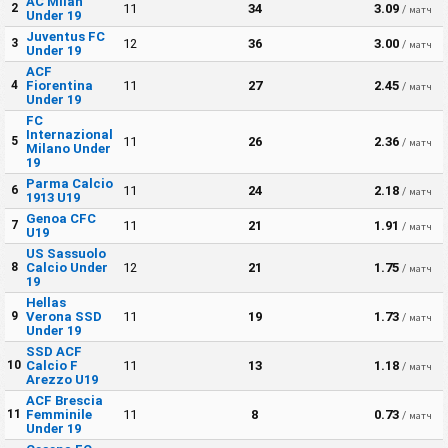
AC Milan
2
11
34
3.09
/ матч
Under 19
Juventus FC
3
12
36
3.00
/ матч
Under 19
ACF
4
Fiorentina
11
27
2.45
/ матч
Under 19
FC
Internazionale
5
11
26
2.36
/ матч
Milano Under
19
Parma Calcio
6
11
24
2.18
/ матч
1913 U19
Genoa CFC
7
11
21
1.91
/ матч
U19
US Sassuolo
8
Calcio Under
12
21
1.75
/ матч
19
Hellas
9
Verona SSD
11
19
1.73
/ матч
Under 19
SSD ACF
10
Calcio F
11
13
1.18
/ матч
Arezzo U19
ACF Brescia
11
Femminile
11
8
0.73
/ матч
Under 19