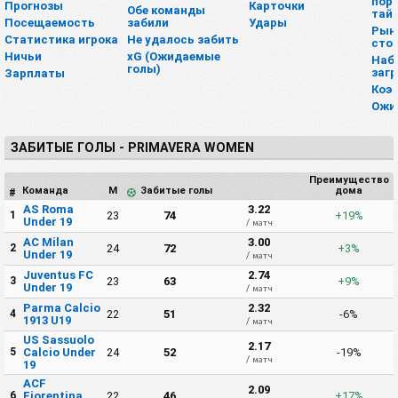
пора
Прогнозы
Карточки
Обе команды
тай
Посещаемость
забили
Удары
Рын
Статистика игрока
Не удалось забить
сто
Ничьи
xG (Ожидаемые
Наб
голы)
загр
Зарплаты
Коэ
Ожи
ЗАБИТЫЕ ГОЛЫ - PRIMAVERA WOMEN
Преимущество
Команда
М
Забитые голы
дома
#
AS Roma
3.22
1
23
74
+19%
Under 19
/ матч
AC Milan
3.00
2
24
72
+3%
Under 19
/ матч
Juventus FC
2.74
3
23
63
+9%
Under 19
/ матч
Parma Calcio
2.32
4
22
51
-6%
1913 U19
/ матч
US Sassuolo
2.17
5
Calcio Under
24
52
-19%
/ матч
19
ACF
2.09
6
Fiorentina
22
46
+17%