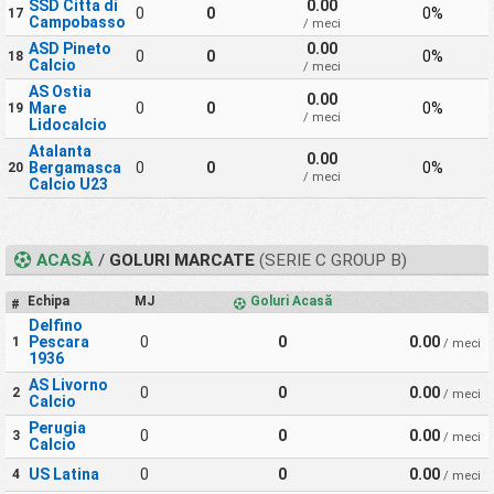
SSD Citta di
0.00
0
0
0%
17
Campobasso
/ meci
ASD Pineto
0.00
0
0
0%
18
Calcio
/ meci
AS Ostia
0.00
Mare
0
0
0%
19
/ meci
Lidocalcio
Atalanta
0.00
Bergamasca
0
0
0%
20
/ meci
Calcio U23
ACASĂ
/
GOLURI MARCATE
(SERIE C GROUP B)
Echipa
MJ
Goluri Acasă
#
Delfino
Pescara
0
0
0.00
1
/ meci
1936
AS Livorno
0
0
0.00
2
/ meci
Calcio
Perugia
0
0
0.00
3
/ meci
Calcio
US Latina
0
0
0.00
4
/ meci