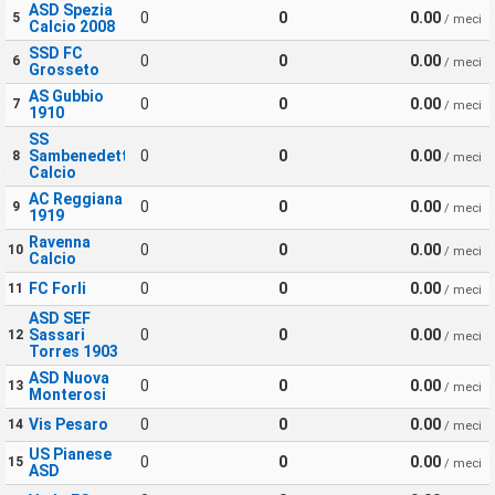
ASD Spezia
0
0
0.00
5
/ meci
Calcio 2008
SSD FC
0
0
0.00
6
/ meci
Grosseto
AS Gubbio
0
0
0.00
7
/ meci
1910
SS
Sambenedettese
0
0
0.00
8
/ meci
Calcio
AC Reggiana
0
0
0.00
9
/ meci
1919
Ravenna
0
0
0.00
10
/ meci
Calcio
FC Forli
0
0
0.00
11
/ meci
ASD SEF
Sassari
0
0
0.00
12
/ meci
Torres 1903
ASD Nuova
0
0
0.00
13
/ meci
Monterosi
Vis Pesaro
0
0
0.00
14
/ meci
US Pianese
0
0
0.00
15
/ meci
ASD