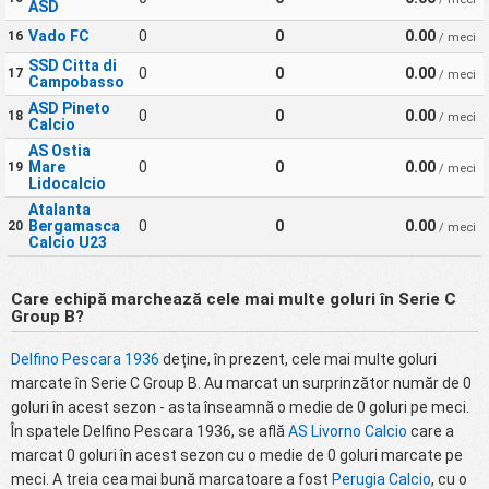
ASD
Vado FC
0
0
0.00
16
/ meci
SSD Citta di
0
0
0.00
17
/ meci
Campobasso
ASD Pineto
0
0
0.00
18
/ meci
Calcio
AS Ostia
Mare
0
0
0.00
19
/ meci
Lidocalcio
Atalanta
Bergamasca
0
0
0.00
20
/ meci
Calcio U23
Care echipă marchează cele mai multe goluri în Serie C
Group B?
Delfino Pescara 1936
deține, în prezent, cele mai multe goluri
marcate în Serie C Group B. Au marcat un surprinzător număr de 0
goluri în acest sezon - asta înseamnă o medie de 0 goluri pe meci.
În spatele Delfino Pescara 1936, se află
AS Livorno Calcio
care a
marcat 0 goluri în acest sezon cu o medie de 0 goluri marcate pe
meci. A treia cea mai bună marcatoare a fost
Perugia Calcio
, cu o