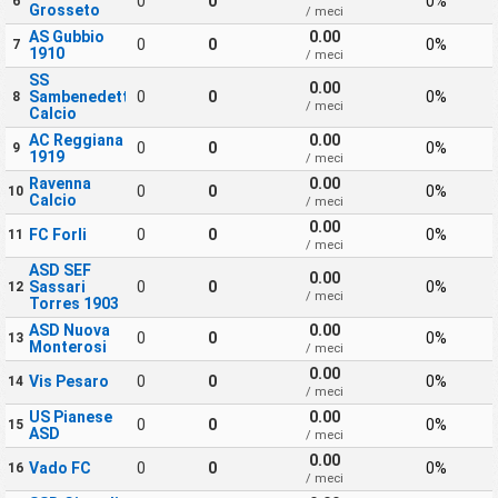
0
0
0%
6
Grosseto
/ meci
AS Gubbio
0.00
0
0
0%
7
1910
/ meci
SS
0.00
Sambenedettese
0
0
0%
8
/ meci
Calcio
AC Reggiana
0.00
0
0
0%
9
1919
/ meci
Ravenna
0.00
0
0
0%
10
Calcio
/ meci
0.00
FC Forli
0
0
0%
11
/ meci
ASD SEF
0.00
Sassari
0
0
0%
12
/ meci
Torres 1903
ASD Nuova
0.00
0
0
0%
13
Monterosi
/ meci
0.00
Vis Pesaro
0
0
0%
14
/ meci
US Pianese
0.00
0
0
0%
15
ASD
/ meci
0.00
Vado FC
0
0
0%
16
/ meci