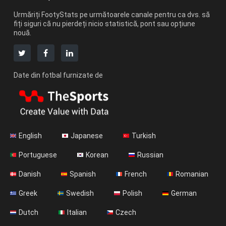
Urmăriți FootyStats pe următoarele canale pentru ca dvs. să
fiți siguri că nu pierdeți nicio statistică, pont sau opțiune
nouă.
Date din fotbal furnizate de
English
Japanese
Turkish
Portuguese
Korean
Russian
Danish
Spanish
French
Romanian
Greek
Swedish
Polish
German
Dutch
Italian
Czech