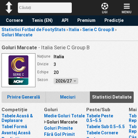
LIGI
MENIU
Cornere
Tenis (EN)
API
Premium
Predicție
Statistici Fotbal de FootyStats
›
Italia
›
Serie C Group B
›
Goluri Marcate
Goluri Marcate
- Italia Serie C Group B
Națiune
Italia
Divizie
3
Echipe
20
Sezon
2026/27
Privire Generală
Meciuri
Statistici Detaliate
Competiție
Goluri
Peste/Sub
Mai
Tabele Acasă &
Medie Goluri Totale
Tabele Peste
Tabe
Deplasare
0.5~5.5
Repr
Goluri Marcate
Tabel Formă
Tabele Sub 0.5~5.5
Tabe
Goluri Primite
Repr
Avantaj Acasă
Tabele Cornere
Fără Gol Primit
Câșt