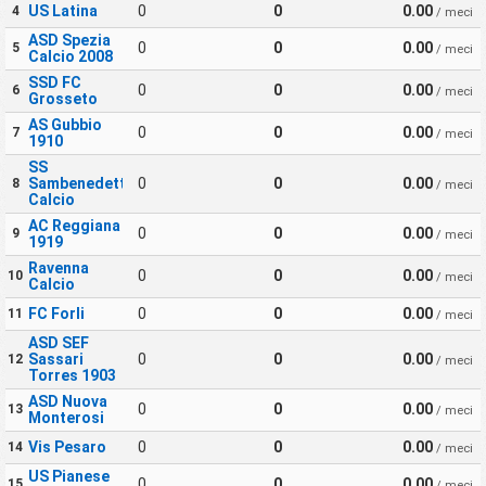
US Latina
0
0
0.00
4
/ meci
ASD Spezia
0
0
0.00
5
/ meci
Calcio 2008
SSD FC
0
0
0.00
6
/ meci
Grosseto
AS Gubbio
0
0
0.00
7
/ meci
1910
SS
Sambenedettese
0
0
0.00
8
/ meci
Calcio
AC Reggiana
0
0
0.00
9
/ meci
1919
Ravenna
0
0
0.00
10
/ meci
Calcio
FC Forli
0
0
0.00
11
/ meci
ASD SEF
Sassari
0
0
0.00
12
/ meci
Torres 1903
ASD Nuova
0
0
0.00
13
/ meci
Monterosi
Vis Pesaro
0
0
0.00
14
/ meci
US Pianese
0
0
0.00
15
/ meci