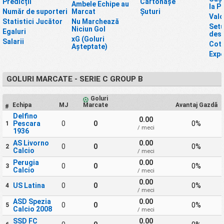
Predicții
Cartonașe
Ambele Echipe au
la P
Număr de suporteri
Marcat
Șuturi
Valo
Statistici Jucător
Nu Marchează
Setu
Niciun Gol
Egaluri
desc
xG (Goluri
Salarii
Cot
Așteptate)
Expe
GOLURI MARCATE - SERIE C GROUP B
Goluri
Echipa
MJ
Marcate
Avantaj Gazdă
#
Delfino
0.00
Pescara
0
0
0%
1
/ meci
1936
AS Livorno
0.00
0
0
0%
2
Calcio
/ meci
Perugia
0.00
0
0
0%
3
Calcio
/ meci
0.00
US Latina
0
0
0%
4
/ meci
ASD Spezia
0.00
0
0
0%
5
Calcio 2008
/ meci
SSD FC
0.00