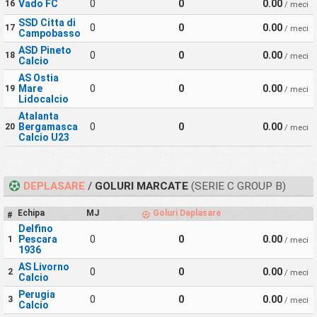
Vado FC
0
0
0.00
16
/ meci
SSD Citta di
0
0
0.00
17
/ meci
Campobasso
ASD Pineto
0
0
0.00
18
/ meci
Calcio
AS Ostia
Mare
0
0
0.00
19
/ meci
Lidocalcio
Atalanta
Bergamasca
0
0
0.00
20
/ meci
Calcio U23
DEPLASARE
/
GOLURI MARCATE
(SERIE C GROUP B)
Echipa
MJ
Goluri Deplasare
#
Delfino
Pescara
0
0
0.00
1
/ meci
1936
AS Livorno
0
0
0.00
2
/ meci
Calcio
Perugia
0
0
0.00
3
/ meci
Calcio