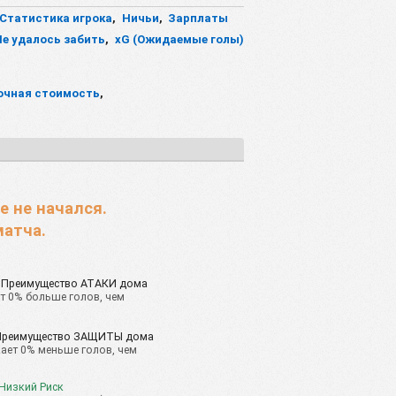
Статистика игрока
,
Ничьи
,
Зарплаты
Не удалось забить
,
xG (Ожидаемые голы)
очная стоимость
,
е не начался.
матча.
Преимущество АТАКИ дома
т 0% больше голов, чем
Преимущество ЗАЩИТЫ дома
ает 0% меньше голов, чем
 Низкий Риск