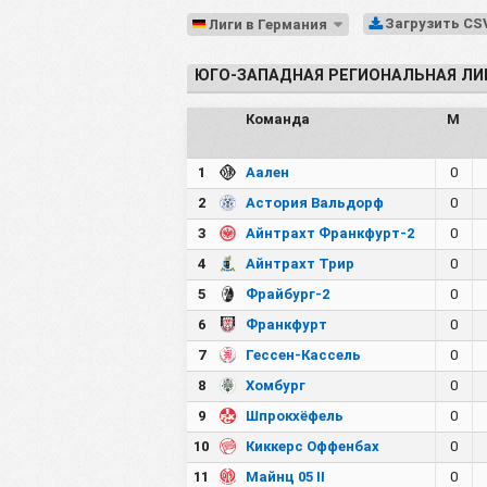
Загрузить C
Лиги в Германия
ЮГО-ЗАПАДНАЯ РЕГИОНАЛЬНАЯ ЛИ
Команда
М
1
Аален
0
2
Астория Вальдорф
0
3
Айнтрахт Франкфурт-2
0
4
Айнтрахт Трир
0
5
Фрайбург-2
0
6
Франкфурт
0
7
Гессен-Кассель
0
8
Хомбург
0
9
Шпрокхёфель
0
10
Киккерс Оффенбах
0
11
Майнц 05 II
0