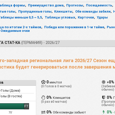
аблица формы
,
Преимущество дома
,
Прогнозы
,
Посещаемость
,
тые голы
,
Пропущенные голы
,
Клиншиты
,
Обе команды забили
,
Таблицы меньше 0,5 ~ 5,5
,
Таблицы угловых
,
Карточки
,
Удары
ца по итогам 2-х таймов
,
Победа или поражение в 1-м тайме
,
Рын
Ожидаемые очки
А СТАТ-КА
(ГЕРМАНИЯ) - 2026/27
го-западная региональная лига 2026/27 Сезон ещ
стика будет генерироваться после завершения 
0
0%
мин/гол
+
ов
(0 Голов в 0 матчах)
(Забивае
обычно)
0
Голы (Дома)
олы (В гостях)
0%
0%
Клиншитов
(0 раз в0 матчах)
(Пропуск
обычно)
FT
0%
0%
Обе команды забьют
-
75'