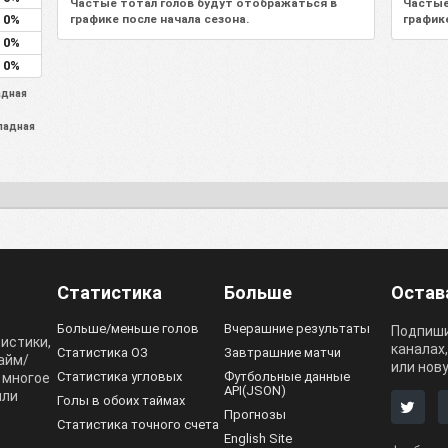
Частые тотал голов будут отображаться в
Частые
0%
графике после начала сезона.
график
0%
0%
адная
падная
Статистика
Больше
Остав
Больше/меньше голов
Вчерашние результаты
Подпиши
тистики,
каналах
Статистика ОЗ
Завтрашние матчи
тайм/
или нов
Статистика угловых
Футбольные данные
 многое
API(JSON)
или
Голы в обоих таймах
Прогнозы
Статистика точного счета
English Site