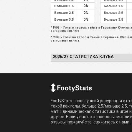
0%
Больше 1.5
Больше 1.5
0%
Больше 2.5
Больше 2.5
0%
Больше 3.5
Больше 3.5
* FHG = Голы в первом тайме в Германия- Юго-зап
региональная лига
* 2HG = Голы во втором тайме в Германия- Юго-за
региональная лига
2026/27 СТАТИСТИКА КЛУБА
FootyStats - ваш лучший ресурс для ста
такой как голы, больше 2,5/меньше 2,5, 
матч, динамическая статистика в игре и
другое. Если у вас есть вопросы, мысли 
отзывы, пожалуйста, свяжитесь с нами.