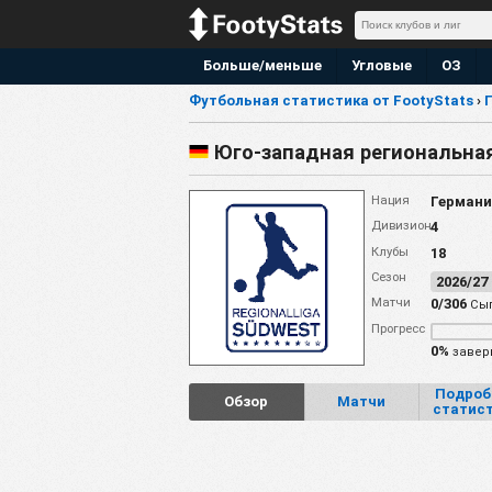
Больше/меньше
Угловые
ОЗ
Футбольная статистика от FootyStats
›
Юго-западная региональная
Нация
Германи
Дивизион
4
Клубы
18
Сезон
2026/2
Матчи
0/306
Сыг
Прогресс
0%
завер
Подроб
Обзор
Матчи
статис