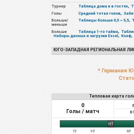
Турнир
Таблица дома и в гостях
,
Т
Голы
Средний тотал голов
,
Заби
Больше/
Таблицы больше 0,5 ~ 5,5
,
меньше
Больше
Таблица 1-го тайма
,
Табли
Наборы данных и загрузки Excel
,
Коэф
,
ЮГО-ЗАПАДНАЯ РЕГИОНАЛЬНАЯ ЛИГ
* Германия Ю
Стати
Тепловая карта гол
0
Голы / матч
0
Г
HT
15'
30'
60'