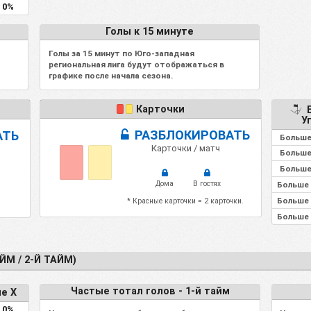
0%
Голы к 15 минуте
Голы за 15 минут по Юго-западная
региональная лига будут отображаться в
графике после начала сезона.
Карточки
Б
У
РАЗБЛОКИРОВАТЬ
АТЬ
Больше
Карточки / матч
Больше
Больше
Дома
В гостях
Больше 
Больше 
* Красные карточки = 2 карточки.
Больше 
ЙМ / 2-Й ТАЙМ)
Частые тотал голов - 1-й тайм
е X
0%