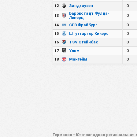
12
Зандхаузен
0
Барокстадт Фулда-
13
0
Ленерц
14
СГВ Фрайбург
0
15
Штутгартер Кикерс
0
16
TSV Стейнбах
0
17
Ульм
0
18
Мангейм
0
Германия - Юго-западная региональная 