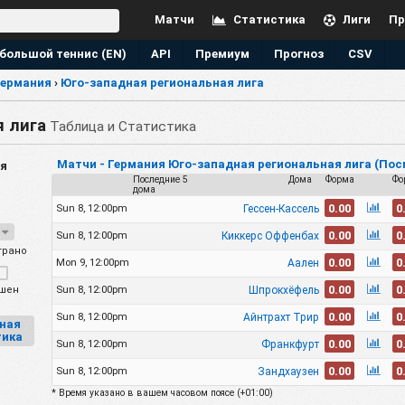
Матчи
Статистика
Лиги
Пр
большой теннис (EN)
API
Премиум
Прогноз
CSV
Германия
›
Юго-западная региональная лига
 лига
Таблица и Статистика
Матчи - Германия Юго-западная региональная лига (По
я
Последние 5
Дома
Форма
Фо
дома
0.00
0
Гессен-Кассель
Sun 8, 12:00pm
7
0.00
0
Киккерс Оффенбах
Sun 8, 12:00pm
рано
0.00
0
Аален
Mon 9, 12:00pm
0.00
0
Шпрокхёфель
шен
Sun 8, 12:00pm
0.00
0
Айнтрахт Трир
Sun 8, 12:00pm
ная
тика
0.00
0
Франкфурт
Sun 8, 12:00pm
0.00
0
Зандхаузен
Sun 8, 12:00pm
* Время указано в вашем часовом поясе (
+01:00
)