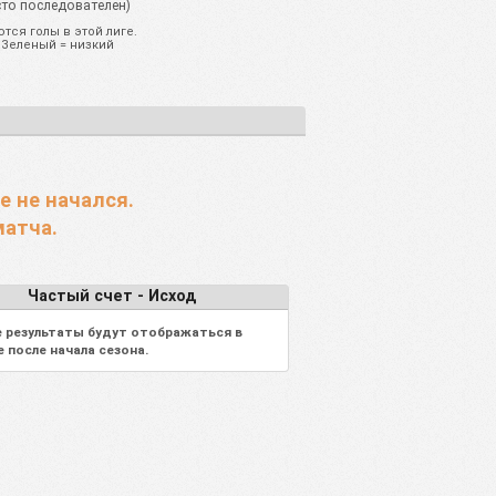
сто последователен)
тся голы в этой лиге.
 Зеленый = низкий
е не начался.
матча.
Частый счет - Исход
 результаты будут отображаться в
е после начала сезона.