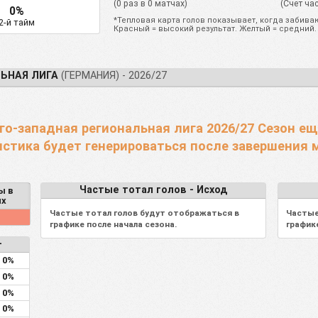
(0 раз в 0 матчах)
(Счет ча
0%
*Тепловая карта голов показывает, когда забиваю
2-й тайм
Красный = высокий результат. Желтый = средний.
ЬНАЯ ЛИГА
(ГЕРМАНИЯ) - 2026/27
го-западная региональная лига 2026/27 Сезон ещ
стика будет генерироваться после завершения 
Частые тотал голов - Исход
ы в
ях
Частые тотал голов будут отображаться в
Частые
графике после начала сезона.
график
-
0%
0%
0%
0%