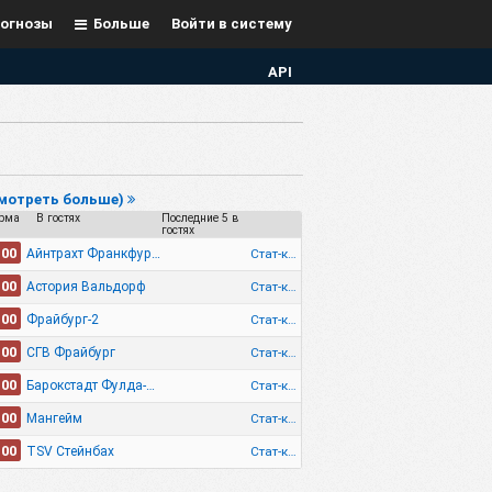
огнозы
Больше
Войти в систему
API
смотреть больше)
рма
В гостях
Последние 5 в
гостях
.00
Стат-ка
Айнтрахт Франкфурт-2
.00
Стат-ка
Астория Вальдорф
.00
Стат-ка
Фрайбург-2
.00
Стат-ка
СГВ Фрайбург
.00
Стат-ка
Барокстадт Фулда-Ленерц
.00
Стат-ка
Мангейм
.00
Стат-ка
TSV Стейнбах