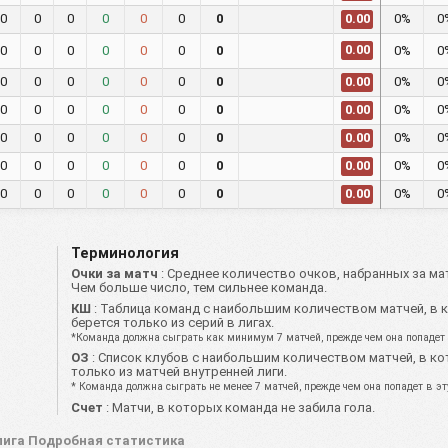
0
0
0
0
0
0
0
0%
0
0.00
0.00
0
0
0
0
0
0
0
0%
0
0
0
0
0
0
0
0
0%
0
0.00
0
0
0
0
0
0
0
0%
0
0.00
0
0
0
0
0
0
0
0%
0
0.00
0
0
0
0
0
0
0
0%
0
0.00
0
0
0
0
0
0
0
0%
0
0.00
Терминология
Очки за матч
: Среднее количество очков, набранных за мат
Чем больше число, тем сильнее команда.
КШ
: Таблица команд с наибольшим количеством матчей, в к
берется только из серий в лигах.
*Команда должна сыграть как минимум 7 матчей, прежде чем она попадет
ОЗ
: Список клубов с наибольшим количеством матчей, в ко
только из матчей внутренней лиги.
* Команда должна сыграть не менее 7 матчей, прежде чем она попадет в эт
Счет
: Матчи, в которых команда не забила гола.
лига Подробная статистика