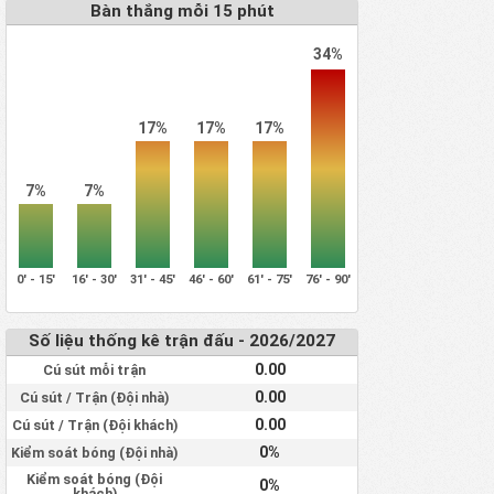
Bàn thắng mỗi 15 phút
34%
17%
17%
17%
7%
7%
0' - 15'
16' - 30'
31' - 45'
46' - 60'
61' - 75'
76' - 90'
Số liệu thống kê trận đấu - 2026/2027
0.00
Cú sút mỗi trận
0.00
Cú sút / Trận (Đội nhà)
0.00
Cú sút / Trận (Đội khách)
0%
Kiểm soát bóng (Đội nhà)
Kiểm soát bóng (Đội
0%
khách)