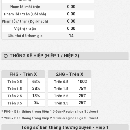
0.00
Phạm lỗi mỗi trận
0.00
Phạm lỗi / trận (Đội nhà)
0.00
Phạm lỗi / trận (Đội khách)
0.00
Việt vị / trận
14
Cầu thủ đã tham gia
THỐNG KÊ HIỆP (HIỆP 1 / HIỆP 2)
FHG - Trên X
2HG - Trên X
63%
100%
Trên 0.5
Trên 0.5
38%
75%
Trên 1.5
Trên 1.5
13%
25%
Trên 2.5
Trên 2.5
0%
25%
Trên 3.5
Trên 3.5
* FHG = Bàn thắng trong Hiệp 1 ở Đức-Regionalliga Südwest
* 2HG = Bàn thắng trong Hiệp 2 ở Đức-Regionalliga Südwest
Tổng số bàn thắng thường xuyên - Hiệp 1