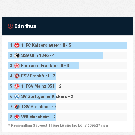
Bàn thua
1.
1. FC Kaiserslautern II - 5
2.
SSV Ulm 1846 - 4
3.
Eintracht Frankfurt II - 3
4.
FSV Frankfurt - 2
5.
1. FSV Mainz 05 II - 2
6.
SV Stuttgarter Kickers - 2
7.
TSV Steinbach - 2
8.
VfR Mannheim - 2
* Regionalliga Südwest Thống kê câu lạc bộ từ 2026/27 mùa