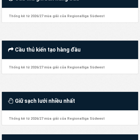
Thống kê từ 2026/27 mùa giải của Regionalliga Südwest
Cầu thủ kiến tạo hàng đầu
Thống kê từ 2026/27 mùa giải của Regionalliga Südwest
Giữ sạch lưới nhiều nhất
Thống kê từ 2026/27 mùa giải của Regionalliga Südwest