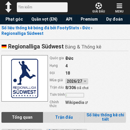
GIẢI ĐẤU
MENU
Phạt góc
Quần vợt (EN)
API
Premium
Dự đoán
Số liệu thống kê bóng đá bởi FootyStats
›
Đức
›
Regionalliga Südwest
Regionalliga Südwest
Bảng & Thống kê
Quốc gia
Đức
Hạng
4
Đội
18
Mùa giải
2026/27
Trận đấu
8/306
Đã chơi
Tiến trình
Chính
Wikipedia
thức
Số liệu thống kê chi
Tổng quan
Trận đấu
tiết