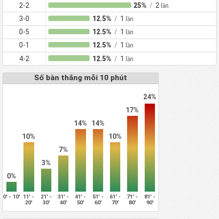
2-2
25%
/
2
lần
3-0
12.5%
/
1
lần
0-5
12.5%
/
1
lần
0-1
12.5%
/
1
lần
4-2
12.5%
/
1
lần
Số bàn thắng mỗi 10 phút
24%
17%
14%
14%
10%
10%
7%
3%
0%
0' - 10'
11' -
21' -
31' -
41' -
51' -
61' -
71' -
81' -
20'
30'
40'
50'
60'
70'
80'
90'