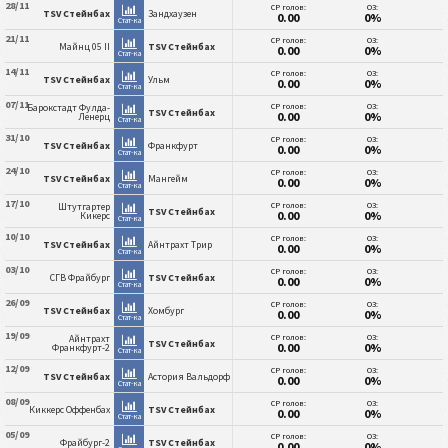
28/11
СР голов:
ОЗ:
TSV Стейнбах
Зандхаузен
0.00
0%
Стат-ка
21/11
СР голов:
ОЗ:
Майнц 05 II
TSV Стейнбах
0.00
0%
Стат-ка
14/11
СР голов:
ОЗ:
TSV Стейнбах
Ульм
0.00
0%
Стат-ка
07/11
СР голов:
ОЗ:
Барокстадт Фулда-
TSV Стейнбах
0.00
0%
Ленерц
Стат-ка
31/10
СР голов:
ОЗ:
TSV Стейнбах
Франкфурт
0.00
0%
Стат-ка
24/10
СР голов:
ОЗ:
TSV Стейнбах
Мангейм
0.00
0%
Стат-ка
17/10
СР голов:
ОЗ:
Штутгартер
TSV Стейнбах
0.00
0%
Кикерс
Стат-ка
10/10
СР голов:
ОЗ:
TSV Стейнбах
Айнтрахт Трир
0.00
0%
Стат-ка
03/10
СР голов:
ОЗ:
СГВ Фрайбург
TSV Стейнбах
0.00
0%
Стат-ка
26/09
СР голов:
ОЗ:
TSV Стейнбах
Хомбург
0.00
0%
Стат-ка
19/09
СР голов:
ОЗ:
Айнтрахт
TSV Стейнбах
0.00
0%
Франкфурт-2
Стат-ка
12/09
СР голов:
ОЗ:
TSV Стейнбах
Астория Вальдорф
0.00
0%
Стат-ка
08/09
СР голов:
ОЗ:
Киккерс Оффенбах
TSV Стейнбах
0.00
0%
Стат-ка
05/09
СР голов:
ОЗ:
Фрайбург-2
TSV Стейнбах
0.00
0%