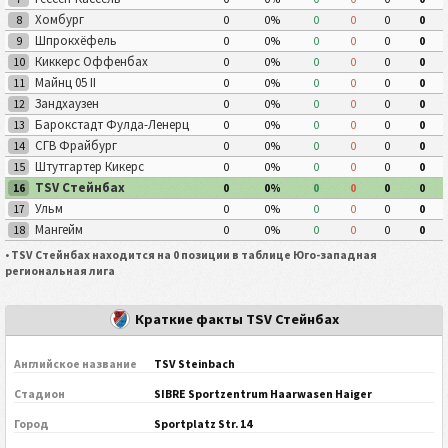
Хомбург
8
0
0%
0
0
0
0
Шпрокхёфель
9
0
0%
0
0
0
0
Киккерс Оффенбах
10
0
0%
0
0
0
0
Майнц 05 II
11
0
0%
0
0
0
0
Зандхаузен
12
0
0%
0
0
0
0
Барокстадт Фулда-Ленерц
13
0
0%
0
0
0
0
СГВ Фрайбург
14
0
0%
0
0
0
0
Штутгартер Кикерс
15
0
0%
0
0
0
0
TSV Стейнбах
16
0
0%
0
0
0
0
Ульм
17
0
0%
0
0
0
0
Мангейм
18
0
0%
0
0
0
0
•
TSV Стейнбах находится на 0 позиции в таблице Юго-западная
региональная лига
Краткие факты TSV Стейнбах
Английское название
TSV Steinbach
Стадион
SIBRE Sportzentrum Haarwasen Haiger
Город
Sportplatz Str. 14