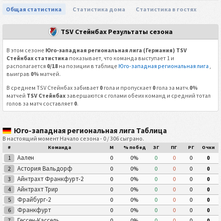
Общая статистика
Статистика дома
Статистика в гостях
TSV Стейнбах Результаты сезона
В этом сезоне
Юго-западная региональная лига (Германия) TSV
Стейнбах статистика
показывает, что команда выступает 1 и
располагается
0/18
на позиции в таблице
Юго-западная региональная лига
,
выиграв
0%
матчей.
В среднем TSV Стейнбах забивает
0
гола и пропускает
0
гола за матч.
0%
матчей
TSV Стейнбах
завершаются с голами обеих команд и средний тотал
голов за матч составляет
0
.
Юго-западная региональная лига Таблица
В настоящий момент Начало сезона - 0 / 306 сыграно.
#
Команда
М
% побед
ЗГ
ПГ
РГ
Очки
Аален
1
0
0%
0
0
0
0
Астория Вальдорф
2
0
0%
0
0
0
0
Айнтрахт Франкфурт-2
3
0
0%
0
0
0
0
Айнтрахт Трир
4
0
0%
0
0
0
0
Фрайбург-2
5
0
0%
0
0
0
0
Франкфурт
6
0
0%
0
0
0
0
Гессен-Кассель
7
0
0%
0
0
0
0