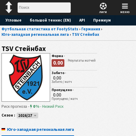
ЛИГИ
МЕНЮ
Угловые
большой теннис (EN)
API
Премиум
Футбольная статистика от FootyStats
›
Германия
›
Прогноз
Юго-западная региональная лига
›
TSV Стейнбах
TSV Стейнбах
Форма
-
Результаты матчей
0.00
Забито
-
0.00
Забито / матч
Пропущено
-
0.00
Пропущено / матч
0%
Риск прогноза -
-
Низкий Риск
Сезон :
2026/27
Юго-западная региональная лига