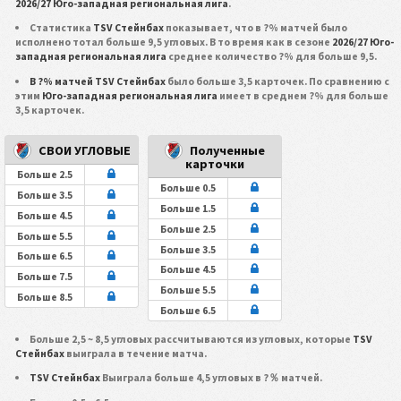
2026/27 Юго-западная региональная лига
.
Статистика
TSV Стейнбах
показывает, что в ?% матчей было
исполнено тотал больше 9,5 угловых. В то время как в сезоне
2026/27 Юго-
западная региональная лига
среднее количество ?% для больше 9,5.
В ?% матчей TSV Стейнбах
было больше 3,5 карточек. По сравнению с
этим
Юго-западная региональная лига
имеет в среднем ?% для больше
3,5 карточек.
СВОИ УГЛОВЫЕ
Полученные
карточки
Больше 2.5
Больше 0.5
Больше 3.5
Больше 1.5
Больше 4.5
Больше 2.5
Больше 5.5
Больше 3.5
Больше 6.5
Больше 4.5
Больше 7.5
Больше 5.5
Больше 8.5
Больше 6.5
Больше 2,5 ~ 8,5 угловых рассчитываются из угловых, которые
TSV
Стейнбах
выиграла в течение матча.
TSV Стейнбах
Выиграла больше 4,5 угловых в ?％ матчей.