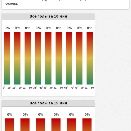
сезона.
Все голы за 10 мин
0%
0%
0%
0%
0%
0%
0%
0%
0%
0' - 10'
11' - 20'
21' - 30'
31' - 40'
41' - 50'
51' - 60'
61' - 70'
71' - 80'
81' - 90'
Все голы за 15 мин
0%
0%
0%
0%
0%
0%