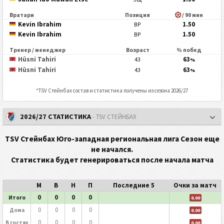
Вратари
Позиция
/ 90 мин
Kevin Ibrahim
1.50
ВР
Kevin Ibrahim
1.50
ВР
Тренер / менеджер
Возраст
% побед
Hüsni Tahiri
63
43
%
Hüsni Tahiri
63
43
%
*
TSV Стейнбах
состав и статистика получены из сезона 2026/27
2026/27 СТАТИСТИКА
- TSV СТЕЙНБАХ
TSV Стейнбах Юго-западная региональная лига Сезон еще
не начался.
Статистика будет генерироваться после начала матча
М
В
Н
П
Последние 5
Очки за матч
0
0
0
0
Итого
0.00
0
0
0
0
Дома
0.00
0
0
0
0
В гостях
0.00