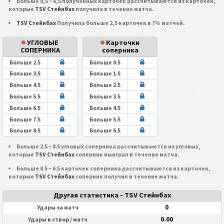
Больше 0,5 ~ 6,5 полученных карточек рассчитываются из карточек,
которые
TSV Стейнбах
получила в течение матча.
TSV Стейнбах
Получила больше 2,5 карточек в ?% матчей.
УГЛОВЫЕ
Карточки
СОПЕРНИКА
соперника
Больше 2.5
Больше 0.5
Больше 3.5
Больше 1.5
Больше 4.5
Больше 2.5
Больше 5.5
Больше 3.5
Больше 6.5
Больше 4.5
Больше 7.5
Больше 5.5
Больше 8.5
Больше 6.5
Больше 2.5 ~ 8.5 угловых соперника рассчитываются из угловых,
которые
TSV Стейнбах
соперник выиграл в течение матча.
Больше 0.5 ~ 6.5 карточек соперника рассчитываются из карточек,
которые
TSV Стейнбах
соперник получил в течение матча.
Другая статистика - TSV Стейнбах
0
Удары за матч
0.00
Удары в створ / матч