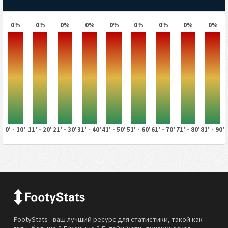
0%
0%
0%
0%
0%
0%
0%
0%
0%
0' - 10'
11' - 20'
21' - 30'
31' - 40'
41' - 50'
51' - 60'
61' - 70'
71' - 80'
81' - 90'
FootyStats - ваш лучший ресурс для статистики, такой как