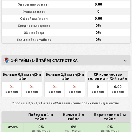
0.00
Удары мимо / матч
0
Фолы за матч
0.00
Офсайды / матч
0%
Среднее владение
0%
ОЗ и победа
0%
Голы в обоих таймах
1-Й ТАЙМ (1-Й ТАЙМ) СТАТИСТИКА
Больше 0,5 матч/2-й
Больше 1,5 матч/2-й
СР количество
тайм
тайм
голов матч/2-й тайм
0
0
0
0
0
0.00
%
%
%
%
1-й тайм
2-й тайм
1-й тайм
2-й тайм
1-й тайм
2-й тайм
* Больше 0,5 - 1,5 1-й тайм/2-й тайм - голы обеих команд в матче.
Победа в 1-м
Ничья в 1-м
Поражение в 1-м
тайме
тайме
тайме
0%
0%
0%
Итого
(0 / 0 Матчи)
(0 / 0 Матчи)
(0 / 0 Матчи)