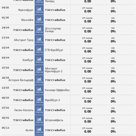
0.00
0%
Ленерц
Стат-ка
04/05
СР голов:
ОЗ:
Франкфурт
TSV Стейнбах
0.00
0%
Стат-ка
01/05
СР голов:
ОЗ:
Мангейм
TSV Стейнбах
0.00
0%
Стат-ка
24/04
СР голов:
ОЗ:
Штутгартер
TSV Стейнбах
0.00
0%
Кикерс
Стат-ка
17/04
СР голов:
ОЗ:
Айнтрахт Трир
TSV Стейнбах
0.00
0%
Стат-ка
10/04
СР голов:
ОЗ:
TSV Стейнбах
СГВ Фрайбург
0.00
0%
Стат-ка
03/04
СР голов:
ОЗ:
Хомбург
TSV Стейнбах
0.00
0%
Стат-ка
27/03
СР голов:
ОЗ:
Айнтрахт
TSV Стейнбах
0.00
0%
Франкфурт-2
Стат-ка
20/03
СР голов:
ОЗ:
Астория Вальдорф
TSV Стейнбах
0.00
0%
Стат-ка
13/03
СР голов:
ОЗ:
TSV Стейнбах
Киккерс Оффенбах
0.00
0%
Стат-ка
06/03
СР голов:
ОЗ:
TSV Стейнбах
Фрайбург-2
0.00
0%
Стат-ка
27/02
СР голов:
ОЗ:
Гессен-Кассель
TSV Стейнбах
0.00
0%
Стат-ка
20/02
СР голов:
ОЗ:
TSV Стейнбах
Шпрокхёфель
0.00
0%
Стат-ка
05/12
СР голов:
ОЗ:
Аален
TSV Стейнбах
0.00
0%
Стат-ка