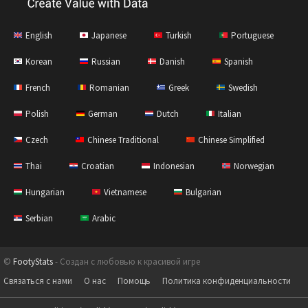
English
Japanese
Turkish
Portuguese
Korean
Russian
Danish
Spanish
French
Romanian
Greek
Swedish
Polish
German
Dutch
Italian
Czech
Chinese Traditional
Chinese Simplified
Thai
Croatian
Indonesian
Norwegian
Hungarian
Vietnamese
Bulgarian
Serbian
Arabic
©
FootyStats
- Создан с любовью к красивой игре
Связаться с нами
О нас
Помощь
Политика конфиденциальности