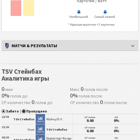
Карточки / матч
Наибольший
Самый низкий
* Красные карточки = 2 карточки.
МАТЧИ & РЕЗУЛЬТАТЫ
TSV Стейнбах
Аналитика игры
0
0
мин
Макс
голов после
0%
0%
голов до
голов после
0
0
СР количество
голов до
СР количество
голов после
Забито
|
Пропущено
22/05
СР голов:
ОЗ:
TSV Стейнбах
Майнц 05 II
0.00
0%
Стат-ка
15/05
СР голов:
ОЗ:
Ульм
TSV Стейнбах
0.00
0%
Стат-ка
08/05
СР голов:
ОЗ:
Барокстадт Фулда-
TSV Стейнбах