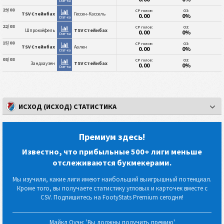
Стат-ка
29/08
СР голов:
ОЗ:
TSV Стейнбах
Гессен-Кассель
0.00
0%
Стат-ка
22/08
СР голов:
ОЗ:
Шпрокхёфель
TSV Стейнбах
0.00
0%
Стат-ка
15/08
СР голов:
ОЗ:
TSV Стейнбах
Аален
0.00
0%
Стат-ка
08/08
СР голов:
ОЗ:
Зандхаузен
TSV Стейнбах
0.00
0%
Стат-ка
ИСХОД (ИСХОД) СТАТИСТИКА
Премиум здесь!
Известно, что прибыльные 500+ лиги меньше
отслеживаются букмекерами.
Мы изучили, какие лиги имеют наибольший выигрышный потенциал.
Кроме того, вы получаете статистику угловых и карточек вместе с
CSV. Подпишитесь на FootyStats Premium сегодня!
Майкл Оуэн: 'Вы должны получить премию'