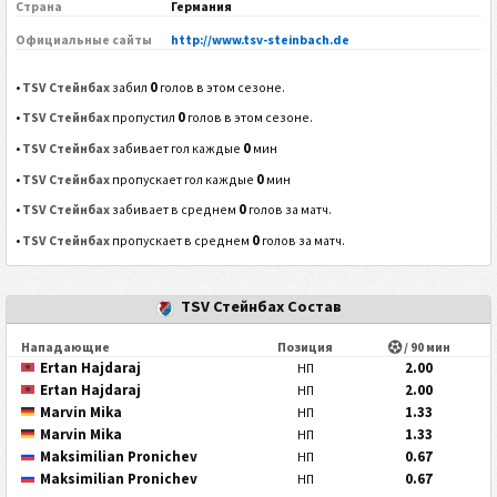
Страна
Германия
Официальные сайты
http://www.tsv-steinbach.de
0
•
TSV Стейнбах
забил
голов в этом сезоне.
0
•
TSV Стейнбах
пропустил
голов в этом сезоне.
0
•
TSV Стейнбах
забивает гол каждые
мин
0
•
TSV Стейнбах
пропускает гол каждые
мин
0
•
TSV Стейнбах
забивает в среднем
голов за матч.
0
•
TSV Стейнбах
пропускает в среднем
голов за матч.
TSV Стейнбах Состав
Нападающие
Позиция
/ 90 мин
Ertan Hajdaraj
2.00
НП
Ertan Hajdaraj
2.00
НП
Marvin Mika
1.33
НП
Marvin Mika
1.33
НП
Maksimilian Pronichev
0.67
НП
Maksimilian Pronichev
0.67
НП