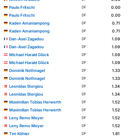
Paulo Fritschi
0.00
DF
Paulo Fritschi
0.00
DF
Kaden Amaniampong
0.71
DF
Kaden Amaniampong
0.71
DF
Dan-Axel Zagadou
1.09
DF
Dan-Axel Zagadou
1.09
DF
Michael Harald Glück
1.09
DF
Michael Harald Glück
1.09
DF
Dominik Nothnagel
1.33
DF
Dominik Nothnagel
1.33
DF
Leonidas Stergiou
1.34
DF
Leonidas Stergiou
1.34
DF
Maximilian Tobias Herwerth
1.52
DF
Maximilian Tobias Herwerth
1.52
DF
Leny Remo Meyer
1.52
DF
Leny Remo Meyer
1.52
DF
Tim Köhler
1.61
DF