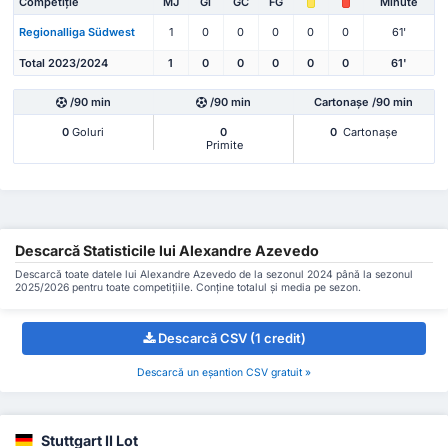
Competiție
MJ
Gl
GC
FG
Minute
Regionalliga Südwest
1
0
0
0
0
0
61'
Total 2023/2024
1
0
0
0
0
0
61'
/90 min
/90 min
Cartonașe /90 min
0
Goluri
0
0
Cartonașe
Primite
Descarcă Statisticile lui Alexandre Azevedo
Descarcă toate datele lui Alexandre Azevedo de la sezonul 2024 până la sezonul
2025/2026 pentru toate competițiile. Conține totalul și media pe sezon.
Descarcă CSV (1 credit)
Descarcă un eșantion CSV gratuit »
Stuttgart II Lot