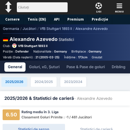
LIGI
MENIU
Cornere
Tenis (EN)
API
Premium
Predicție
Germania
/
Jucători
/
VfB Stuttgart 1893 II
/
Alexandre Azevedo
Alexandre Azevedo
Statistici
Club :
VfB Stuttgart 1893 II
Poziție :
Defender
Naționalitate :
Germany
Birthplace :
Germany - Germany
Număr
Vârstă (Data nașterii) :
21 (2005-03-25)
Înălțime :
173cm
Greutate :
67kg
General
Goluri, xG, Șuturi
Pase & Pase de goluri
Dribling
2025/2026
2024/2025
2023/2024
2025/2026 & Statistici de carieră
- Alexandre Azevedo
Rating mediu în 3. Liga
6.50
Clasament Goluri Primite : -1 / 461 Jucători
Statistici de sezon
Statistici de carieră