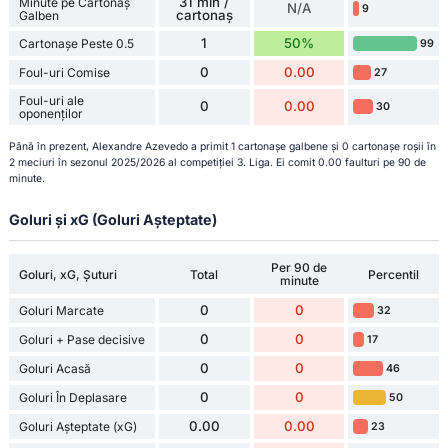
31 min /
Minute pe Cartonaș
N/A
9
cartonaș
Galben
1
50%
Cartonașe Peste 0.5
99
0
0.00
Foul-uri Comise
27
Foul-uri ale
0
0.00
30
oponenților
Până în prezent, Alexandre Azevedo a primit 1 cartonașe galbene și 0 cartonașe roșii în
2 meciuri în sezonul 2025/2026 al competiției 3. Liga. Ei comit 0.00 faulturi pe 90 de
minute.
Goluri și xG (Goluri Așteptate)
Per 90 de
Goluri, xG, Șuturi
Total
Percentil
minute
0
0
Goluri Marcate
32
0
0
Goluri + Pase decisive
17
0
0
Goluri Acasă
46
0
0
Goluri În Deplasare
50
0.00
0.00
Goluri Așteptate (xG)
23