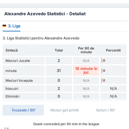
Alexandre Azevedo Statistici - Detaliat
3. Liga
3. Liga Statistici pentru Alexandre Azevedo
Per 90 de
Sinteză
Total
Percentil
minute
2
Meciuri Jucate
N/A
0
16 minute în
31
minute
0
joc
0
Meciuri începute
N/A
0
2
N/A
Înlocuiri
N/A
0
N/A
Eliminări
N/A
Încasate / 90'
Niciun gol primit
Goluri / 90'