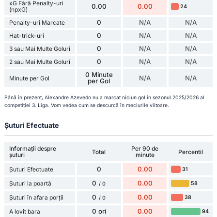
xG Fără Penalty-uri
0.00
0.00
24
(npxG)
0
N/A
N/A
Penalty-uri Marcate
0
N/A
N/A
Hat-trick-uri
0
N/A
N/A
3 sau Mai Multe Goluri
0
N/A
N/A
2 sau Mai Multe Goluri
0 Minute
N/A
N/A
Minute per Gol
per Gol
Până în prezent, Alexandre Azevedo nu a marcat niciun gol în sezonul 2025/2026 al
competiției 3. Liga. Vom vedea cum se descurcă în meciurile viitoare.
Șuturi Efectuate
Informații despre
Per 90 de
Total
Percentil
șuturi
minute
0
0.00
Șuturi Efectuate
31
0
0.00
Șuturi la poartă
58
/ 0
0
0.00
Șuturi în afara porții
38
/ 0
0 ori
0.00
A lovit bara
94