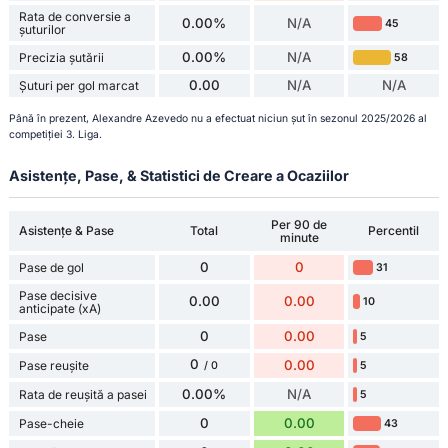
Rata de conversie a
0.00%
N/A
45
șuturilor
0.00%
N/A
Precizia șutării
58
0.00
N/A
N/A
Șuturi per gol marcat
Până în prezent, Alexandre Azevedo nu a efectuat niciun șut în sezonul 2025/2026 al
competiției 3. Liga.
Asistențe, Pase, & Statistici de Creare a Ocaziilor
Per 90 de
Asistențe & Pase
Total
Percentil
minute
0
0
Pase de gol
31
Pase decisive
0.00
0.00
10
anticipate (xA)
0
0.00
Pase
5
0
0.00
Pase reușite
5
/ 0
0.00%
N/A
Rata de reușită a pasei
5
0
0.00
Pase-cheie
43