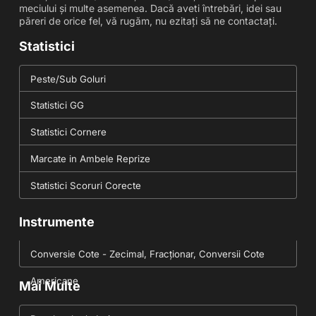
meciului și multe asemenea. Dacă aveti întrebări, idei sau
păreri de orice fel, vă rugăm, nu ezitați să ne contactați.
Statistici
Peste/Sub Goluri
Statistici GG
Statistici Cornere
Marcate in Ambele Reprize
Statistici Scoruri Corecte
Instrumente
Conversie Cote - Zecimal, Fracționar, Conversii Cote
Americane
Mai Multe