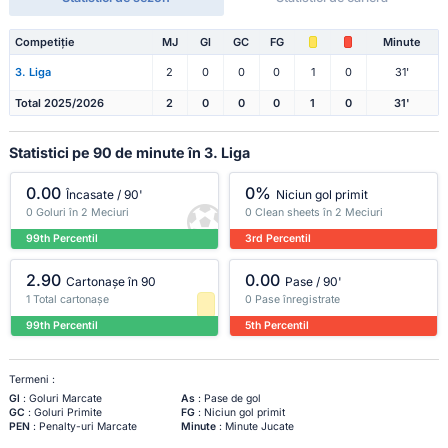
Competiție
MJ
Gl
GC
FG
Minute
3. Liga
2
0
0
0
1
0
31'
Total 2025/2026
2
0
0
0
1
0
31'
Statistici pe 90 de minute în 3. Liga
0.00
0%
Încasate / 90'
Niciun gol primit
0 Goluri în 2 Meciuri
0 Clean sheets în 2 Meciuri
99th Percentil
3rd Percentil
2.90
0.00
Cartonașe în 90
Pase / 90'
1 Total cartonașe
0 Pase înregistrate
99th Percentil
5th Percentil
Termeni :
Gl
: Goluri Marcate
As
: Pase de gol
GC
: Goluri Primite
FG
: Niciun gol primit
PEN
: Penalty-uri Marcate
Minute
: Minute Jucate