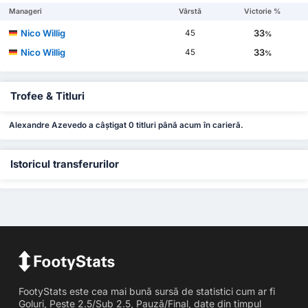
Manageri
Vârstă
Victorie %
Nico Willig
33
45
%
Nico Willig
33
45
%
Trofee & Titluri
Alexandre Azevedo a câștigat 0 titluri până acum în carieră.
Istoricul transferurilor
FootyStats este cea mai bună sursă de statistici cum ar fi
Goluri, Peste 2.5/Sub 2.5, Pauză/Final, date din timpul