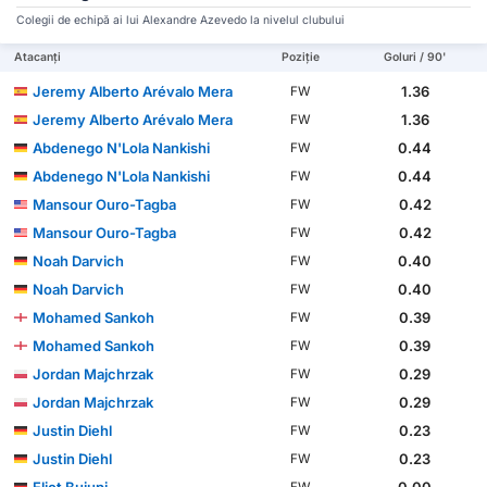
Colegii de echipă ai lui Alexandre Azevedo la nivelul clubului
Atacanți
Poziție
Goluri / 90'
Jeremy Alberto Arévalo Mera
1.36
FW
Jeremy Alberto Arévalo Mera
1.36
FW
Abdenego N'Lola Nankishi
0.44
FW
Abdenego N'Lola Nankishi
0.44
FW
Mansour Ouro-Tagba
0.42
FW
Mansour Ouro-Tagba
0.42
FW
Noah Darvich
0.40
FW
Noah Darvich
0.40
FW
Mohamed Sankoh
0.39
FW
Mohamed Sankoh
0.39
FW
Jordan Majchrzak
0.29
FW
Jordan Majchrzak
0.29
FW
Justin Diehl
0.23
FW
Justin Diehl
0.23
FW