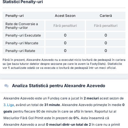
Statistici Penalty-uri
Penalty-uri
Acest Sezon
Carieră
Rate de Conversie a
Fără penaltiuri
Fără penaltiuri
Penalty-urilor
0
0
Penalty-uri Executate
0
0
Penalty-uri Marcate
0
0
Penalty-uri Ratate
Până în prezent, Alexandre Azevedo nu a executat nicio lovitură de pedeapsă în cariera
sa (pe baza tuturor datelor despre sezoane pe care le avem la FootyStats). Statisticile
vor fi actualizate odată ce va executa o lovitură de pedeapsă într-un meci oficial.
Analiza Statistică pentru Alexandre Azevedo
Alexandre Azevedo este un Fundaș care a jucat în
2 meciuri
acest sezon de
3. Liga
, având un total de
31 minute
. Alexandre Azevedo primește în medie
0
goals
pentru fiecare 90 de minute în care se află în teren. Raportul lui al
Meciurilor Fără Gol Primit este în prezent de
0%
. Asta înseamnă că
Alexandre Azevedo a avut
0 meciuri dintr-un total de 2
în care nu a primit