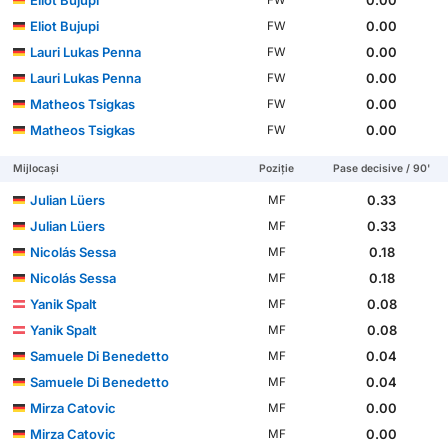
Eliot Bujupi
0.00
FW
Eliot Bujupi
0.00
FW
Lauri Lukas Penna
0.00
FW
Lauri Lukas Penna
0.00
FW
Matheos Tsigkas
0.00
FW
Matheos Tsigkas
0.00
FW
Mijlocași
Poziție
Pase decisive / 90'
Julian Lüers
0.33
MF
Julian Lüers
0.33
MF
Nicolás Sessa
0.18
MF
Nicolás Sessa
0.18
MF
Yanik Spalt
0.08
MF
Yanik Spalt
0.08
MF
Samuele Di Benedetto
0.04
MF
Samuele Di Benedetto
0.04
MF
Mirza Catovic
0.00
MF
Mirza Catovic
0.00
MF