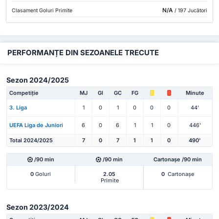
N/A
Clasament Goluri Primite
/ 197 Jucători
PERFORMANȚE DIN SEZOANELE TRECUTE
Sezon 2024/2025
Competiție
MJ
Gl
GC
FG
Minute
3. Liga
1
0
1
0
0
0
44'
UEFA Liga de Juniori
6
0
6
1
1
0
446'
Total 2024/2025
7
0
7
1
1
0
490'
/90 min
/90 min
Cartonașe /90 min
0
Goluri
2.05
0
Cartonașe
Primite
Sezon 2023/2024