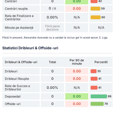
0
0.00
Centrări
42
0
0.00
Centrări reușite
59
/ 0
Rata de Finalizare a
0.00%
N/A
60
Centrărilor
Fără pase
N/A
N/A
Minute pe Asistență
decisive
Până în prezent, Alexandre Azevedo nu a asistat la niciun gol în acest sezon 3. Liga.
Statistici Dribleuri & Offside-uri
Per 90 de
Dribleuri & Offside-uri
Total
Percentil
minute
0
0.00
Dribleuri
35
0
0.00
Dribleuri Reușite
41
Rata de Succes a
0.00%
N/A
41
Dribleurilor
0
0.00
Deposedat
99
0
0.00
Offside-uri
79