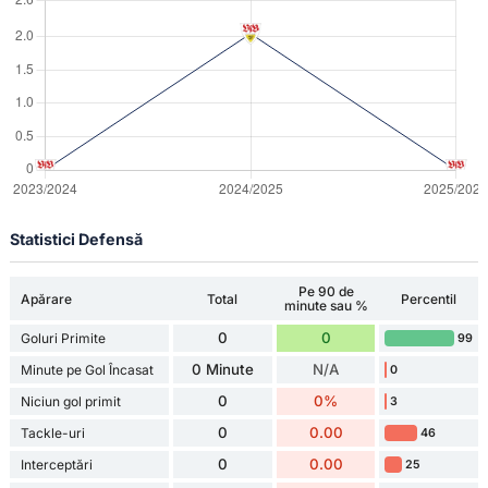
Statistici Defensă
Pe 90 de
Apărare
Total
Percentil
minute sau %
0
0
Goluri Primite
99
0 Minute
N/A
Minute pe Gol Încasat
0
0
0%
Niciun gol primit
3
0
0.00
Tackle-uri
46
0
0.00
Interceptări
25