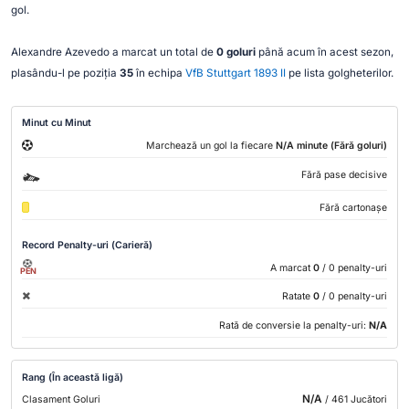
gol.
Alexandre Azevedo a marcat un total de
0 goluri
până acum în acest sezon,
plasându-l pe poziția
35
în echipa
VfB Stuttgart 1893 II
pe lista golgheterilor.
Minut cu Minut
Marchează un gol la fiecare
N/A minute (Fără goluri)
Fără pase decisive
Fără cartonașe
Record Penalty-uri (Carieră)
A marcat
0
/ 0 penalty-uri
PEN
Ratate
0
/ 0 penalty-uri
Rată de conversie la penalty-uri:
N/A
Rang (În această ligă)
N/A
Clasament Goluri
/ 461 Jucători