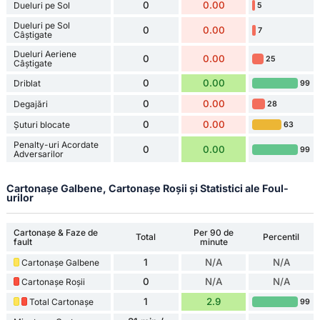
0
0.00
Dueluri pe Sol
5
Dueluri pe Sol
0
0.00
7
Câștigate
Dueluri Aeriene
0
0.00
25
Câștigate
0
0.00
Driblat
99
0
0.00
Degajări
28
0
0.00
Șuturi blocate
63
Penalty-uri Acordate
0
0.00
99
Adversarilor
Cartonașe Galbene, Cartonașe Roșii și Statistici ale Foul-
urilor
Cartonașe & Faze de
Per 90 de
Total
Percentil
fault
minute
1
N/A
N/A
Cartonașe Galbene
0
N/A
N/A
Cartonașe Roșii
1
2.9
Total Cartonașe
99