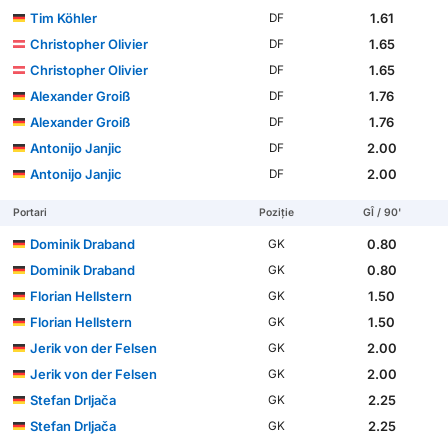
Tim Köhler
1.61
DF
Christopher Olivier
1.65
DF
Christopher Olivier
1.65
DF
Alexander Groiß
1.76
DF
Alexander Groiß
1.76
DF
Antonijo Janjic
2.00
DF
Antonijo Janjic
2.00
DF
Portari
Poziție
GÎ / 90'
Dominik Draband
0.80
GK
Dominik Draband
0.80
GK
Florian Hellstern
1.50
GK
Florian Hellstern
1.50
GK
Jerik von der Felsen
2.00
GK
Jerik von der Felsen
2.00
GK
Stefan Drljača
2.25
GK
Stefan Drljača
2.25
GK