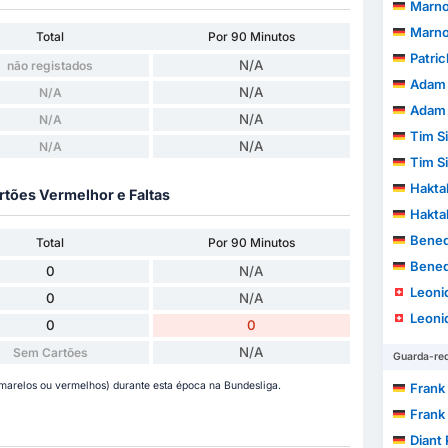
Marno
Marno
Total
Por 90 Minutos
Patri
N/A
não registados
Adam 
N/A
N/A
Adam 
N/A
N/A
Tim S
N/A
N/A
Tim S
Hakta
rtões Vermelhor e Faltas
Hakta
Bened
Total
Por 90 Minutos
Bened
0
N/A
Leoni
0
N/A
Leoni
0
0
N/A
Sem Cartões
Guarda-re
marelos ou vermelhos) durante esta época na Bundesliga.
Frank 
Frank 
Diant