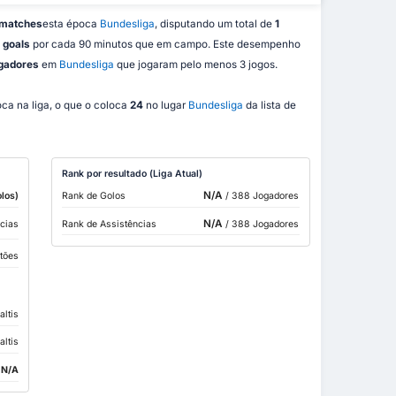
 matches
esta época
Bundesliga
, disputando um total de
1
 goals
por cada 90 minutos que em campo. Este desempenho
ogadores
em
Bundesliga
que jogaram pelo menos 3 jogos.
ca na liga, o que o coloca
24
no lugar
Bundesliga
da lista de
Rank por resultado (Liga Atual)
N/A
los)
Rank de Golos
/ 388 Jogadores
N/A
cias
Rank de Assistências
/ 388 Jogadores
tões
altis
altis
:
N/A