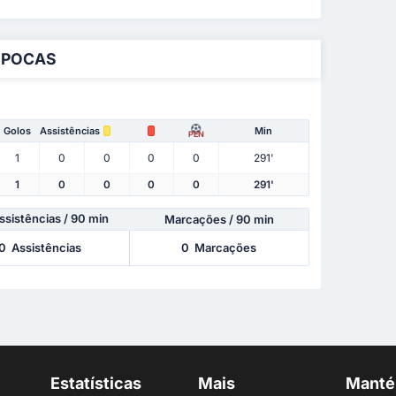
ÉPOCAS
Golos
Assistências
Min
PEN
1
0
0
0
0
291'
1
0
0
0
0
291'
ssistências
/ 90 min
Marcações / 90 min
0
Assistências
0
Marcações
Estatísticas
Mais
Manté