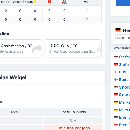
Golos
Assistências
Min
PEN
0
0
0
0
0
1'
0
0
0
0
0
1'
Hei
sliga
Colegas d
0.00
Assistências / 90
G+A / 90
Avançados
 de Assistências
0 Total Contribuições para Golo
Stefa
Stefa
Budu 
bias Weigel
Budu 
Sirlo
Sirlo
el
Marvi
Marvi
Total
Por 90 Minutos
Eren 
1
N/A
Eren 
1
1 minutos por jogo