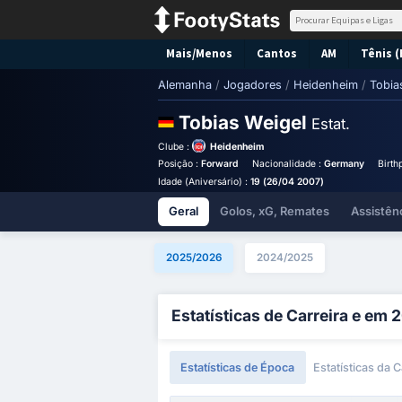
Mais/Menos
Cantos
AM
Tênis (
Alemanha
/
Jogadores
/
Heidenheim
/
Tobia
Tobias Weigel
Estat.
Clube :
Heidenheim
Posição :
Forward
Nacionalidade :
Germany
Birth
Idade (Aniversário) :
19 (26/04 2007)
Geral
Golos, xG, Remates
Assistên
2025/2026
2024/2025
Estatísticas de Carreira e em
Estatísticas de Época
Estatísticas da C