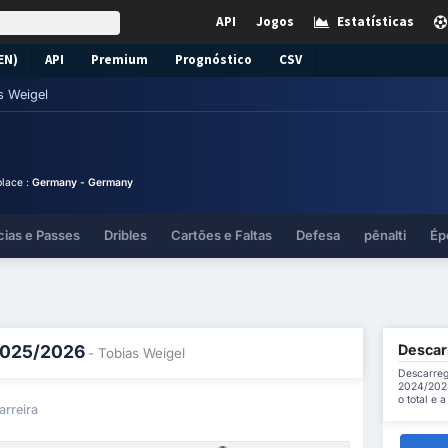
API
Jogos
Estatísticas
EN)
API
Premium
Prognóstico
CSV
s Weigel
place :
Germany - Germany
cias e Passes
Dribles
Cartões e Faltas
Defesa
pênalti
Ép
Descarr
 2025/2026
- Tobias Weigel
Descarreg
2024/2025
o total e 
arreira