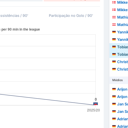
Mikke
Mikke
ssistências / 90'
Participação no Golo / 90'
Mathi
Mathi
Yanni
Yanni
Tobia
Tobia
Chris
Chris
Médios
Arijon
Arijon
Jan S
Jan S
Adria
Adria