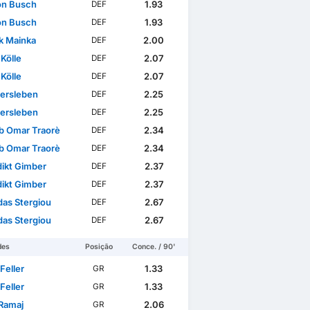
n Busch
1.93
DEF
n Busch
1.93
DEF
ck Mainka
2.00
DEF
Kölle
2.07
DEF
Kölle
2.07
DEF
iersleben
2.25
DEF
iersleben
2.25
DEF
b Omar Traorè
2.34
DEF
b Omar Traorè
2.34
DEF
ikt Gimber
2.37
DEF
ikt Gimber
2.37
DEF
das Stergiou
2.67
DEF
das Stergiou
2.67
DEF
des
Posição
Conce. / 90'
Feller
1.33
GR
Feller
1.33
GR
 Ramaj
2.06
GR