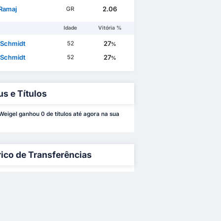
 Ramaj
2.06
GR
Idade
Vitória %
 Schmidt
27
52
%
 Schmidt
27
52
%
us e Títulos
Weigel ganhou 0 de títulos até agora na sua
rico de Transferências