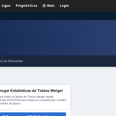
Ligas
Prognósticos
Mais
Login
ocas Passadas
egar Estatísticas de Tobias Weigel
ue todos os dados do Tobias Weigel desde
 até 2025/2026 para todas as competições. Contém
a média da época.