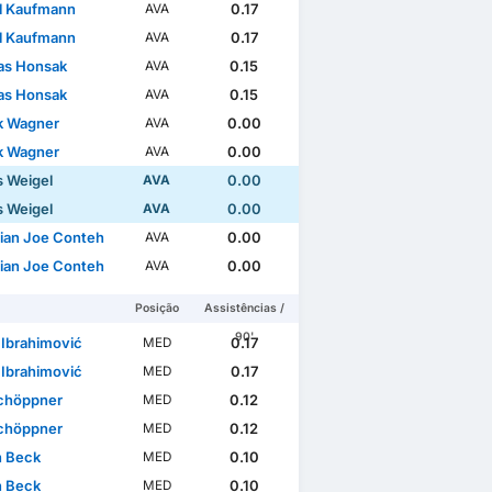
l Kaufmann
0.17
AVA
l Kaufmann
0.17
AVA
as Honsak
0.15
AVA
as Honsak
0.15
AVA
k Wagner
0.00
AVA
k Wagner
0.00
AVA
s Weigel
0.00
AVA
s Weigel
0.00
AVA
tian Joe Conteh
0.00
AVA
tian Joe Conteh
0.00
AVA
Posição
Assistências /
90'
 Ibrahimović
0.17
MED
 Ibrahimović
0.17
MED
chöppner
0.12
MED
chöppner
0.12
MED
n Beck
0.10
MED
n Beck
0.10
MED