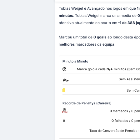
Tobias Weigel é Avançado nos jogos em que
1
minutos
. Tobias Weigel marca uma média de
0
ofensivo atualmente coloca-o em
-1 de 388 j
Marcou um total de
0 goals
ao longo desta épo
melhores marcadores da equipa.
Minuto a Minuto
Marca golo a cada
N/A minutos (Sem Go
Sem Assistên
Sem Car
Recorde de Penaltys (Carreira)
0
marcados
/ 0 pen
PEN
0
falhados
/ 0 pen
Taxa de Conversão de Penaltis 