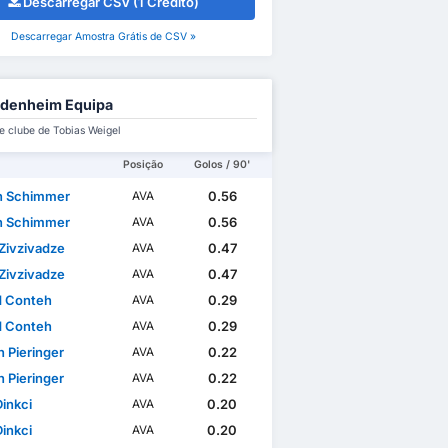
Descarregar CSV (1 Crédito)
Descarregar Amostra Grátis de CSV »
denheim Equipa
e clube de Tobias Weigel
Posição
Golos / 90'
n Schimmer
0.56
AVA
n Schimmer
0.56
AVA
Zivzivadze
0.47
AVA
Zivzivadze
0.47
AVA
rd Conteh
0.29
AVA
rd Conteh
0.29
AVA
n Pieringer
0.22
AVA
n Pieringer
0.22
AVA
Dinkci
0.20
AVA
Dinkci
0.20
AVA