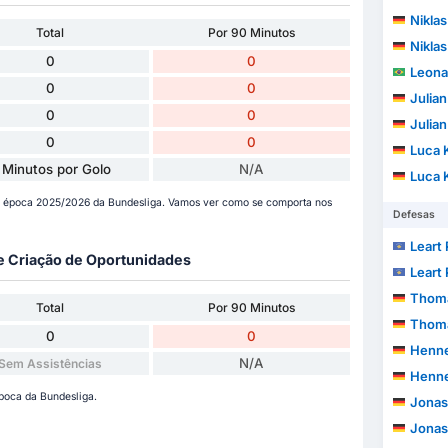
Nikla
Total
Por 90 Minutos
Nikla
0
0
Leonardo 
0
0
Julia
0
0
Julia
0
0
Luca 
 Minutos por Golo
N/A
Luca 
a época 2025/2026 da Bundesliga. Vamos ver como se comporta nos
Defesas
Leart
 e Criação de Oportunidades
Leart
Thoma
Total
Por 90 Minutos
Thoma
0
0
Henne
N/A
Sem Assistências
Henne
época da Bundesliga.
Jonas
Jonas