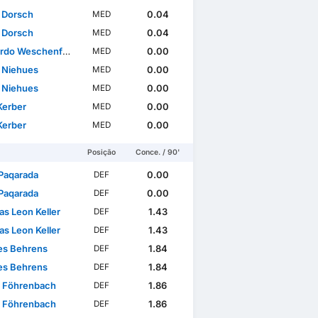
s Dorsch
0.04
MED
s Dorsch
0.04
MED
Weschenfelder-Scienza
0.00
MED
n Niehues
0.00
MED
n Niehues
0.00
MED
Kerber
0.00
MED
Kerber
0.00
MED
Posição
Conce. / 90'
 Paqarada
0.00
DEF
 Paqarada
0.00
DEF
s Leon Keller
1.43
DEF
s Leon Keller
1.43
DEF
s Behrens
1.84
DEF
s Behrens
1.84
DEF
 Föhrenbach
1.86
DEF
 Föhrenbach
1.86
DEF