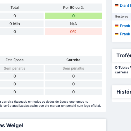
Diant
Total
Por 90 ou %
0
0
Gestores
0 Min
N/A
Frank
0
0%
Frank
Trofé
Esta Época
Carreira
O Tobias 
Sem pênaltis
Sem pênaltis
carreira.
0
0
0
0
Histó
0
0
a carreira (baseado em todos os dados de época que temos no
lti serão atualizadas assim que ele marcar um penalti num jogo oficial.
ias Weigel