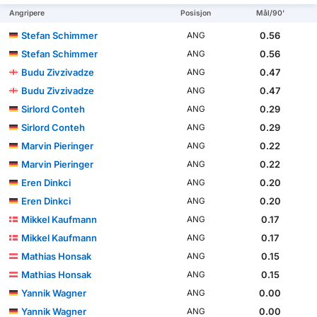
Angripere
Posisjon
Mål/90'
Stefan Schimmer
0.56
ANG
Stefan Schimmer
0.56
ANG
Budu Zivzivadze
0.47
ANG
Budu Zivzivadze
0.47
ANG
Sirlord Conteh
0.29
ANG
Sirlord Conteh
0.29
ANG
Marvin Pieringer
0.22
ANG
Marvin Pieringer
0.22
ANG
Eren Dinkci
0.20
ANG
Eren Dinkci
0.20
ANG
Mikkel Kaufmann
0.17
ANG
Mikkel Kaufmann
0.17
ANG
Mathias Honsak
0.15
ANG
Mathias Honsak
0.15
ANG
Yannik Wagner
0.00
ANG
Yannik Wagner
0.00
ANG