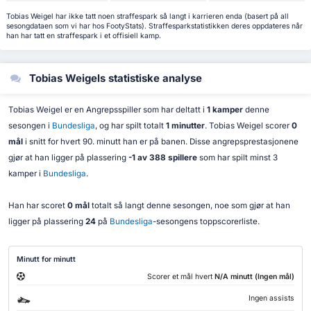
Tobias Weigel har ikke tatt noen straffespark så langt i karrieren enda (basert på all
sesongdataen som vi har hos FootyStats). Straffesparkstatistikken deres oppdateres når
han har tatt en straffespark i et offisiell kamp.
Tobias Weigels statistiske analyse
Tobias Weigel er en Angrepsspiller som har deltatt i
1 kamper
denne
sesongen i
Bundesliga
, og har spilt totalt
1 minutter
. Tobias Weigel scorer
0
mål
i snitt for hvert 90. minutt han er på banen. Disse angrepsprestasjonene
gjør at han ligger på plassering
-1 av 388 spillere
som har spilt minst 3
kamper i
Bundesliga
.
Han har scoret
0 mål
totalt så langt denne sesongen, noe som gjør at han
ligger på plassering
24
på
Bundesliga
-sesongens toppscorerliste.
Minutt for minutt
Scorer et mål hvert
N/A minutt (Ingen mål)
Ingen assists