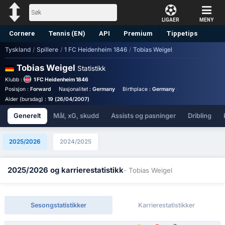
LIGAER
MENY
Cornere
Tennis (EN)
API
Premium
Tippetips
Tyskland
/
Spillere
/
1 FC Heidenheim 1846
/
Tobias Weigel
Tobias Weigel
Statistikk
Klubb :
1 FC Heidenheim 1846
Posisjon :
Forward
Nasjonalitet :
Germany
Birthplace :
Germany - Germany
Alder (bursdag) :
19 (26/04/2007)
Generelt
Mål, xG, skudd
Assists og pasninger
Dribling
2025/2026
2024/2025
2025/2026 og karrierestatistikk
- Tobias Weigel
Sesongstatistikker
Karrierestatistikker