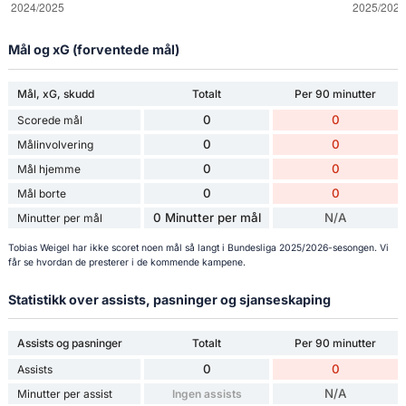
Mål og xG (forventede mål)
Mål, xG, skudd
Totalt
Per 90 minutter
0
0
Scorede mål
0
0
Målinvolvering
0
0
Mål hjemme
0
0
Mål borte
0 Minutter per mål
N/A
Minutter per mål
Tobias Weigel har ikke scoret noen mål så langt i Bundesliga 2025/2026-sesongen. Vi
får se hvordan de presterer i de kommende kampene.
Statistikk over assists, pasninger og sjanseskaping
Assists og pasninger
Totalt
Per 90 minutter
0
0
Assists
N/A
Minutter per assist
Ingen assists