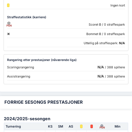
Ingen kort
Straffestatistikk (karriere)
Scoret
0
/ 0 straffespark
PEN
Bommet
0
/ 0 straffespark
Uttellig på straffespark:
N/A
Rangering etter prestasjoner (nåværende liga)
N/A
Scoringsrangering
/ 388 spillere
N/A
Assistrangering
/ 388 spillere
FORRIGE SESONGS PRESTASJONER
2024/2025-sesongen
Turnering
KS
SM
AS
Min
PEN