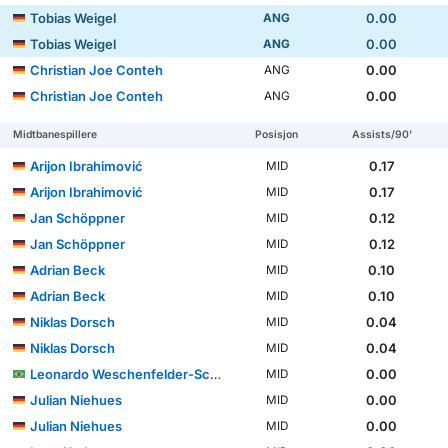
Tobias Weigel
0.00
ANG
Tobias Weigel
0.00
ANG
Christian Joe Conteh
0.00
ANG
Christian Joe Conteh
0.00
ANG
Midtbanespillere
Posisjon
Assists/90'
Arijon Ibrahimović
0.17
MID
Arijon Ibrahimović
0.17
MID
Jan Schöppner
0.12
MID
Jan Schöppner
0.12
MID
Adrian Beck
0.10
MID
Adrian Beck
0.10
MID
Niklas Dorsch
0.04
MID
Niklas Dorsch
0.04
MID
Leonardo Weschenfelder-Scienza
0.00
MID
Julian Niehues
0.00
MID
Julian Niehues
0.00
MID