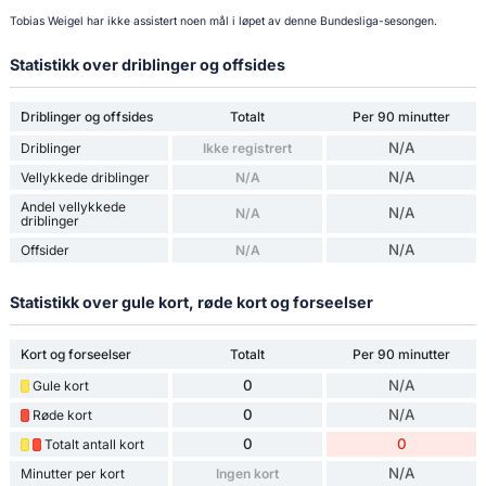
Tobias Weigel har ikke assistert noen mål i løpet av denne Bundesliga-sesongen.
Statistikk over driblinger og offsides
Driblinger og offsides
Totalt
Per 90 minutter
N/A
Driblinger
Ikke registrert
N/A
Vellykkede driblinger
N/A
Andel vellykkede
N/A
N/A
driblinger
N/A
Offsider
N/A
Statistikk over gule kort, røde kort og forseelser
Kort og forseelser
Totalt
Per 90 minutter
0
N/A
Gule kort
0
N/A
Røde kort
0
0
Totalt antall kort
N/A
Minutter per kort
Ingen kort