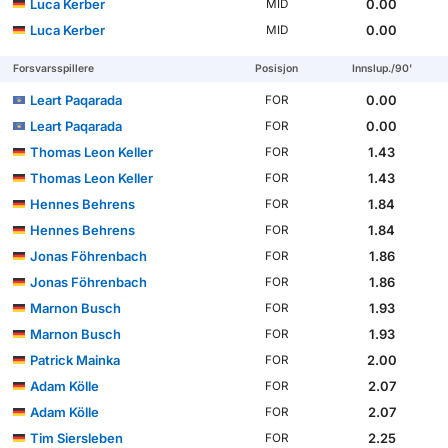
Luca Kerber
0.00
MID
Luca Kerber
0.00
MID
Forsvarsspillere
Posisjon
Innslup./90'
Leart Paqarada
0.00
FOR
Leart Paqarada
0.00
FOR
Thomas Leon Keller
1.43
FOR
Thomas Leon Keller
1.43
FOR
Hennes Behrens
1.84
FOR
Hennes Behrens
1.84
FOR
Jonas Föhrenbach
1.86
FOR
Jonas Föhrenbach
1.86
FOR
Marnon Busch
1.93
FOR
Marnon Busch
1.93
FOR
Patrick Mainka
2.00
FOR
Adam Kölle
2.07
FOR
Adam Kölle
2.07
FOR
Tim Siersleben
2.25
FOR