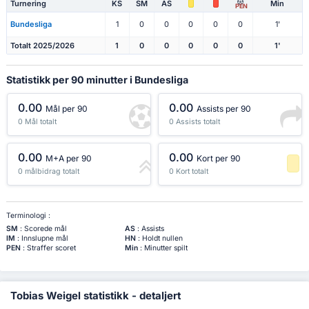
Turnering
KS
SM
AS
Min
PEN
Bundesliga
1
0
0
0
0
0
1'
Totalt 2025/2026
1
0
0
0
0
0
1'
Statistikk per 90 minutter i Bundesliga
0.00
0.00
Mål per 90
Assists per 90
0 Mål totalt
0 Assists totalt
0.00
0.00
M+A per 90
Kort per 90
0 målbidrag totalt
0 Kort totalt
-1 Prosentil
Terminologi :
SM
: Scorede mål
AS
: Assists
IM
: Innslupne mål
HN
: Holdt nullen
PEN
: Straffer scoret
Min
: Minutter spilt
Tobias Weigel statistikk - detaljert