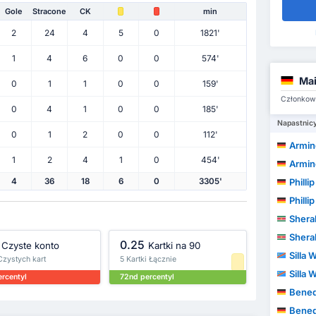
Gole
Stracone
CK
min
2
24
4
5
0
1821'
1
4
6
0
0
574'
Mai
0
1
1
0
0
159'
Członkowi
0
4
1
0
0
185'
Napastnic
0
1
2
0
0
112'
Armin
1
2
4
1
0
454'
Armin
Philli
4
36
18
6
0
3305'
Philli
Shera
Shera
0.25
Czyste konto
Kartki na 90
Silla
Czystych kart
5 Kartki Łącznie
Silla
ercentyl
72nd percentyl
Bened
Bened