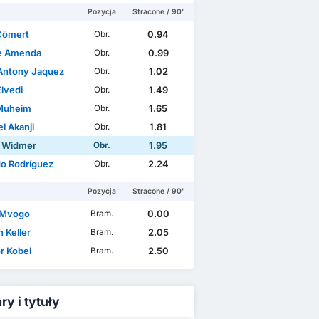
Pozycja
Stracone / 90'
Cömert
0.94
Obr.
e Amenda
0.99
Obr.
Antony Jaquez
1.02
Obr.
Elvedi
1.49
Obr.
Muheim
1.65
Obr.
l Akanji
1.81
Obr.
n Widmer
1.95
Obr.
do Rodríguez
2.24
Obr.
Pozycja
Stracone / 90'
 Mvogo
0.00
Bram.
 Keller
2.05
Bram.
r Kobel
2.50
Bram.
y i tytuły