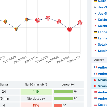
Nadie
Jae-S
Jae-S
Kaish
Kaish
Lenna
Lenna
Sota 
Sota 
Obrońcy
Antho
Antho
Silva
Suma
Na 90 min lub %
percentyl
Silva
24
1.19
79
Andre
76 min
Nie dotyczy
Andre
80
Kacpe
4
15%
36