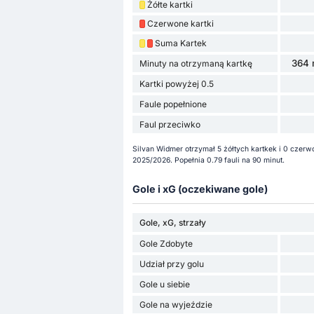
Żółte kartki
Czerwone kartki
Suma Kartek
364 
Minuty na otrzymaną kartkę
Kartki powyżej 0.5
Faule popełnione
Faul przeciwko
Silvan Widmer otrzymał 5 żółtych kartkek i 0 czerw
2025/2026. Popełnia 0.79 fauli na 90 minut.
Gole i xG (oczekiwane gole)
Gole, xG, strzały
Gole Zdobyte
Udział przy golu
Gole u siebie
Gole na wyjeździe