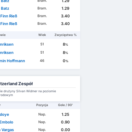
 Batz
1.29
Bram.
 Batz
1.29
Bram.
 Finn Rieß
3.40
Bram.
 Finn Rieß
3.40
Bram.
owie
Wiek
Zwycięstwa %
nriksen
8
51
%
nriksen
8
51
%
min Hoffmann
0
46
%
tzerland Zespół
e drużyny Silvan Widmer na poziomie
rodowym
y
Pozycja
Gole / 90'
Ndoye
1.25
Nap.
 Embolo
0.90
Nap.
 Vargas
0.00
Nap.