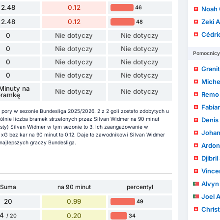
2.48
0.12
46
Noah 
2.48
0.12
Zeki 
48
Cédric
0
Nie dotyczy
Nie dotyczy
0
Nie dotyczy
Nie dotyczy
Pomocnicy
0
Nie dotyczy
Nie dotyczy
Grani
0
Nie dotyczy
Nie dotyczy
Miche
Minuty na
Nie dotyczy
Nie dotyczy
Remo 
bramkę
Fabia
pory w sezonie Bundesliga 2025/2026. 2 z 2 goli zostało zdobytych u
lnie liczba bramek strzelonych przez Silvan Widmer na 90 minut
Denis 
systy) Silvan Widmer w tym sezonie to 3. Ich zaangażowanie w
Johan
 xG bez kar na 90 minut to 0.12. Daje to zawodnikowi Silvan Widmer
najlepszych graczy Bundesliga.
Ardon
Djibri
Vincen
Alvyn 
Suma
na 90 minut
percentyl
Joel 
20
0.99
49
Chris
4
0.20
34
/ 20