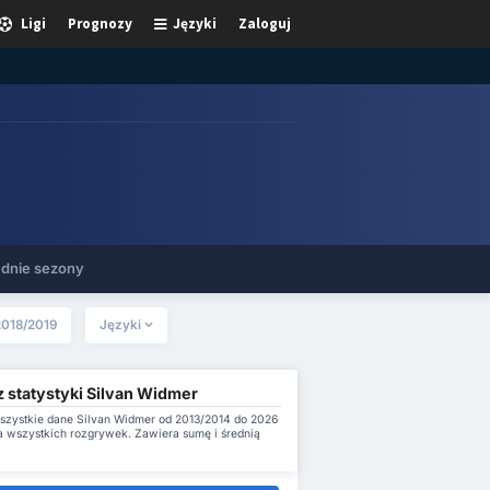
Ligi
Prognozy
Języki
Zaloguj
dnie sezony
2018/2019
Języki
z statystyki Silvan Widmer
szystkie dane Silvan Widmer od 2013/2014 do 2026
a wszystkich rozgrywek. Zawiera sumę i średnią