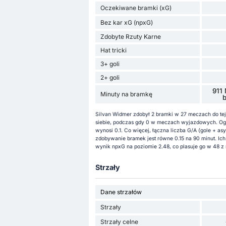
Oczekiwane bramki (xG)
Bez kar xG (npxG)
Zdobyte Rzuty Karne
Hat tricki
3+ goli
2+ goli
911 
Minuty na bramkę
Silvan Widmer zdobył 2 bramki w 27 meczach do tej 
siebie, podczas gdy 0 w meczach wyjazdowych. Ogó
wynosi 0.1. Co więcej, łączna liczba G/A (gole + a
zdobywanie bramek jest równe 0.15 na 90 minut. Ich
wynik npxG na poziomie 2.48, co plasuje go w 48 z 
Strzały
Dane strzałów
Strzały
Strzały celne