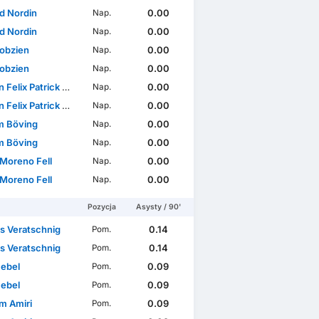
d Nordin
0.00
Nap.
d Nordin
0.00
Nap.
twa Świata
WC Qualification Europe
obzien
0.00
Nap.
obzien
0.00
Nap.
elix Patrick Weiper
0.00
Nap.
elix Patrick Weiper
0.00
Nap.
am Böving
0.00
Nap.
am Böving
0.00
Nap.
 Moreno Fell
0.00
Nap.
 Moreno Fell
0.00
Nap.
Pozycja
Asysty / 90'
as Veratschnig
0.14
Pom.
as Veratschnig
0.14
Pom.
Nebel
0.09
Pom.
Nebel
0.09
Pom.
m Amiri
0.09
Pom.