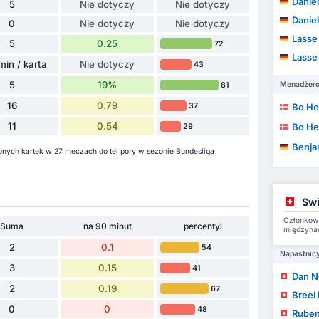
Daniel
5
Nie dotyczy
Nie dotyczy
Daniel
0
Nie dotyczy
Nie dotyczy
Lasse
5
0.25
72
Lasse
min / karta
Nie dotyczy
43
5
19%
Menadżer
81
16
0.79
37
Bo He
11
0.54
Bo He
29
Benja
onych kartek w 27 meczach do tej pory w sezonie Bundesliga
Swi
Członkowi
Suma
na 90 minut
percentyl
międzyna
2
0.1
54
Napastnic
3
0.15
41
Dan 
2
0.19
67
Breel
0
0
48
Ruben