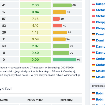
Kacpe
41
2.03
80
Stefa
17
0.84
56
Stefa
151
7.46
30
Phili
83
4.10
40
Phili
29
1.43
61
Domin
11
0.54
54
Domin
60
2.97
70
Danny
Danny
8
0.40
70
Stefan
0
0.00
99
Stefan
zachował 4 czystych kont w 27 meczach w Bundesliga 2025/2026
Maxim
ł na boisku, jego drużyna traciła bramkę co 76 minut. Co więcej,
nut spędzonych na boisku. W tym samym czasie Silvan Widmer notuje
Maxim
Bramkarze
yki fauli
Robin
Robin
Suma
na 90 minut
percentyl