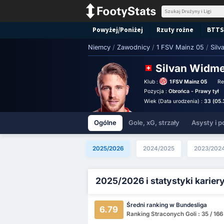
Powyżej/Poniżej
Rzuty rożne
BTTS
Niemcy
/
Zawodnicy
/
1 FSV Mainz 05
/
Silv
Silvan Widm
Klub :
1 FSV Mainz 05
Re
Pozycja :
Obrońca - Prawy tył
Wiek (Data urodzenia) :
33 (05.
Ogólne
Gole, xG, strzały
Asysty i p
2025/2026
2024/2025
2023/202
2025/2026 i statystyki karier
Średni ranking w Bundesliga
6.79
Ranking Straconych Goli : 35 / 16