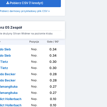
Pobierz CSV (1 kredyt)
Pobierz darmowy przykładowy plik CSV »
nz 05 Zespół
e drużyny Silvan Widmer na poziomie klubu
y
Pozycja
Gole / 90'
do Sieb
0.34
Nap.
do Sieb
0.34
Nap.
p Tietz
0.30
Nap.
p Tietz
0.30
Nap.
ldo Becker
0.28
Nap.
ldo Becker
0.28
Nap.
 Wamangituka
0.27
Nap.
 Wamangituka
0.27
Nap.
ict Hollerbach
0.10
Nap.
ict Hollerbach
0.10
Nap.