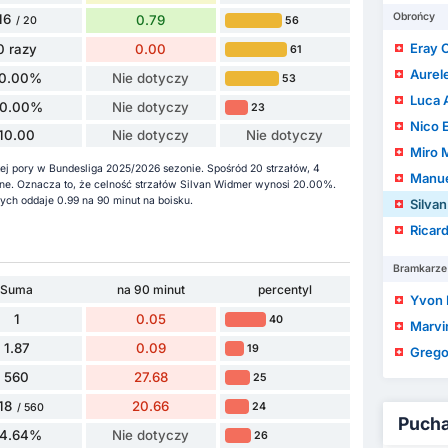
Obrońcy
16
0.79
56
/ 20
Eray 
0 razy
0.00
61
Aurel
10.00%
Nie dotyczy
53
Luca 
0.00%
Nie dotyczy
23
Nico 
10.00
Nie dotyczy
Nie dotyczy
Miro 
ej pory w Bundesliga 2025/2026 sezonie. Spośród 20 strzałów, 4
Manue
bione. Oznacza to, że celność strzałów Silvan Widmer wynosi 20.00%.
ch oddaje 0.99 na 90 minut na boisku.
Silva
Ricar
Bramkarze
Suma
na 90 minut
percentyl
Yvon
1
0.05
40
Marvin
1.87
0.09
19
Grego
560
27.68
25
18
20.66
24
/ 560
Puchar
74.64%
Nie dotyczy
26