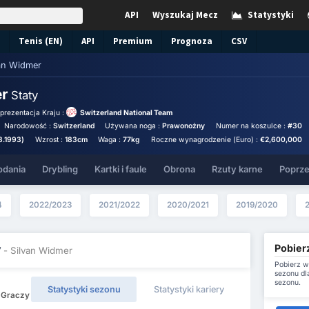
API
Wyszukaj Mecz
Statystyki
Tenis (EN)
API
Premium
Prognoza
CSV
an Widmer
er
Staty
prezentacja Kraju :
Switzerland National Team
Narodowość :
Switzerland
Używana noga :
Prawonożny
Numer na koszulce :
#30
3.1993)
Wzrost :
183cm
Waga :
77kg
Roczne wynagrodzenie (Euro) :
€2,600,000
odania
Drybling
Kartki i faule
Obrona
Rzuty karne
Poprze
4
2022/2023
2021/2022
2020/2021
2019/2020
Pobier
y
- Silvan Widmer
Pobierz w
sezonu dl
sezonu.
Statystyki sezonu
Statystyki kariery
6 Graczy