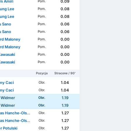
m Amiri
0.09
Pom.
ung Lee
0.08
Pom.
ung Lee
0.08
Pom.
u Sano
0.06
Pom.
u Sano
0.06
Pom.
rd Maloney
0.00
Pom.
rd Maloney
0.00
Pom.
Kawasaki
0.00
Pom.
Kawasaki
0.00
Pom.
Pozycja
Stracone / 90'
ny Caci
1.04
Obr.
ny Caci
1.04
Obr.
n Widmer
1.19
Obr.
n Widmer
1.19
Obr.
as Hanche-Olsen
1.27
Obr.
as Hanche-Olsen
1.27
Obr.
r Potulski
1.27
Obr.