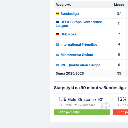
Rozgrywki
Mecze
27
Bundesliga
UEFA Europa Conference
11
League
2
DFB Pokal
4
International Friendlies
5
Mistrzostwa Świata
6
WC Qualification Europe
Suma 2025/2026
55
Statystyki na 90 minut w Bundesliga
1.19
15%
Gole Stracone / 90'
24 Bramki w 27 Meczach
4 / 27 
79th percentyl
36th p