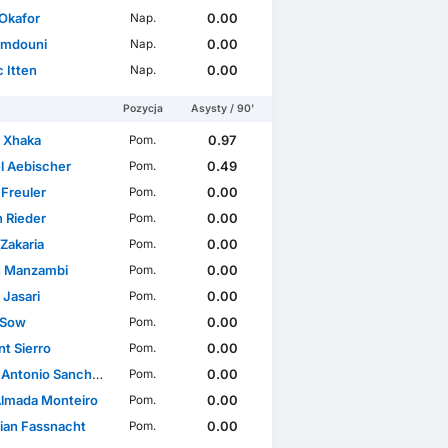
Okafor
0.00
Nap.
Amdouni
0.00
Nap.
 Itten
0.00
Nap.
Pozycja
Asysty / 90'
t Xhaka
0.97
Pom.
l Aebischer
0.49
Pom.
Freuler
0.00
Pom.
n Rieder
0.00
Pom.
Zakaria
0.00
Pom.
 Manzambi
0.00
Pom.
 Jasari
0.00
Pom.
l Sow
0.00
Pom.
t Sierro
0.00
Pom.
Antonio Sanches
0.00
Pom.
Almada Monteiro
0.00
Pom.
tian Fassnacht
0.00
Pom.