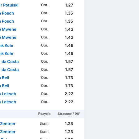
r Potulski
1.27
Obr.
n Posch
1.35
Obr.
n Posch
1.35
Obr.
pp Mwene
1.43
Obr.
pp Mwene
1.43
Obr.
ik Kohr
1.46
Obr.
ik Kohr
1.46
Obr.
 da Costa
1.57
Obr.
 da Costa
1.57
Obr.
 Bell
1.73
Obr.
 Bell
1.73
Obr.
 Leitsch
2.22
Obr.
 Leitsch
2.22
Obr.
Pozycja
Stracone / 90'
 Zentner
1.23
Bram.
 Zentner
1.23
Bram.