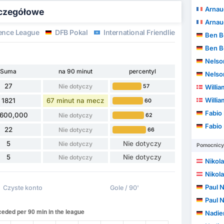
Arnau
zczegółowe
Arnau
ence League
DFB Pokal
International Friendlies
Mistrzos
Ben B
Ben B
Nelson F
Suma
na 90 minut
percentyl
Nelson F
27
Nie dotyczy
57
Willi
Willi
1821
67 minut na mecz
60
Fabio
,600,000
Nie dotyczy
62
Fabio
22
Nie dotyczy
66
5
Nie dotyczy
Nie dotyczy
Pomocnicy
5
Nie dotyczy
Nie dotyczy
Nikol
Nikol
Paul 
Czyste konto
Gole / 90'
Paul 
Nadie