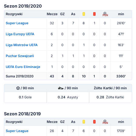
Sezon 2019/2020
Rozgrywki
Mecze
GZ
As
min
PEN
Super League
32
3
7
8
1
0
2610'
Liga Europy UEFA
6
0
0
0
0
0
471'
Liga Mistrzów UEFA
2
0
0
1
0
0
163'
Puchar Szwajcarii
2
1
1
1
0
0
111'
UEFA Euro Eliminacje
1
0
0
0
0
0
5'
Suma 2019/2020
43
4
8
10
1
0
3360'
/ 90 min
/ 90 min
Żółte Kartki / 90 min
0.1
Gole
0.24
Asysty
0.28
Żółte Kartki
Sezon 2018/2019
Rozgrywki
Mecze
GZ
As
min
PEN
Super League
26
4
7
6
0
0
1709'