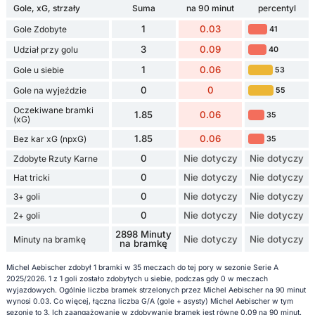
Gole, xG, strzały
Suma
na 90 minut
percentyl
1
0.03
Gole Zdobyte
41
3
0.09
Udział przy golu
40
1
0.06
Gole u siebie
53
0
0
Gole na wyjeździe
55
Oczekiwane bramki
1.85
0.06
35
(xG)
1.85
0.06
Bez kar xG (npxG)
35
0
Nie dotyczy
Nie dotyczy
Zdobyte Rzuty Karne
0
Nie dotyczy
Nie dotyczy
Hat tricki
0
Nie dotyczy
Nie dotyczy
3+ goli
0
Nie dotyczy
Nie dotyczy
2+ goli
2898 Minuty
Nie dotyczy
Nie dotyczy
Minuty na bramkę
na bramkę
Michel Aebischer zdobył 1 bramki w 35 meczach do tej pory w sezonie Serie A
2025/2026. 1 z 1 goli zostało zdobytych u siebie, podczas gdy 0 w meczach
wyjazdowych. Ogólnie liczba bramek strzelonych przez Michel Aebischer na 90 minut
wynosi 0.03. Co więcej, łączna liczba G/A (gole + asysty) Michel Aebischer w tym
sezonie to 3. Ich zaangażowanie w zdobywanie bramek jest równe 0.09 na 90 minut.