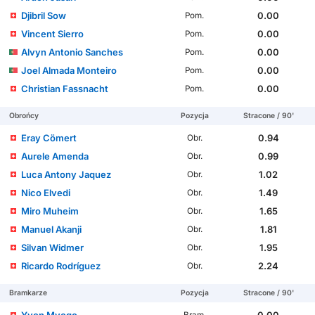
Djibril Sow
0.00
Pom.
Vincent Sierro
0.00
Pom.
Alvyn Antonio Sanches
0.00
Pom.
Joel Almada Monteiro
0.00
Pom.
Christian Fassnacht
0.00
Pom.
Obrońcy
Pozycja
Stracone / 90'
Eray Cömert
0.94
Obr.
Aurele Amenda
0.99
Obr.
Luca Antony Jaquez
1.02
Obr.
Nico Elvedi
1.49
Obr.
Miro Muheim
1.65
Obr.
Manuel Akanji
1.81
Obr.
Silvan Widmer
1.95
Obr.
Ricardo Rodríguez
2.24
Obr.
Bramkarze
Pozycja
Stracone / 90'
Yvon Mvogo
0.00
Bram.