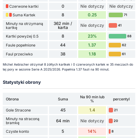
0
Nie dotyczy
Nie dotyczy
Czerwone kartki
8
0.25
Suma Kartek
71
362 min /
Minuty na otrzymaną
Nie dotyczy
41
karta
kartkę
8
23%
Kartki powyżej 0.5
88
44
1.37
Faule popełnione
62
38
1.18
Faul przeciwko
61
Michel Aebischer otrzymał 8 żółtych kartkek i 0 czerwonych kartek w 35 meczach do
tej pory w sezonie Serie A 2025/2026. Popełnia 1.37 fauli na 90 minut.
Statystyki obrony
Na 90 min lub
Obrona
Suma
percentyl
%
45
1.4
Gole Stracone
21
Minuty na straconą
64 min
Nie dotyczy
20
bramkę
5
14%
Czyste konto
8