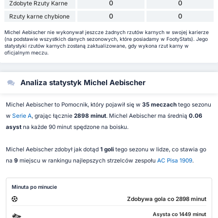
0
0
Zdobyte Rzuty Karne
0
0
Rzuty karne chybione
Michel Aebischer nie wykonywał jeszcze żadnych rzutów karnych w swojej karierze
(na podstawie wszystkich danych sezonowych, które posiadamy w FootyStats). Jego
statystyki rzutów karnych zostaną zaktualizowane, gdy wykona rzut karny w
oficjalnym meczu.
Analiza statystyk Michel Aebischer
Michel Aebischer to Pomocnik, który pojawił się w
35 meczach
tego sezonu
w
Serie A
, grając łącznie
2898 minut
. Michel Aebischer ma średnią
0.06
asyst
na każde 90 minut spędzone na boisku.
Michel Aebischer zdobył jak dotąd
1 goli
tego sezonu w lidze, co stawia go
na
9
miejscu w rankingu najlepszych strzelców zespołu
AC Pisa 1909
.
Minuta po minucie
Zdobywa gola co 2898 minut
Asysta co 1449 minut