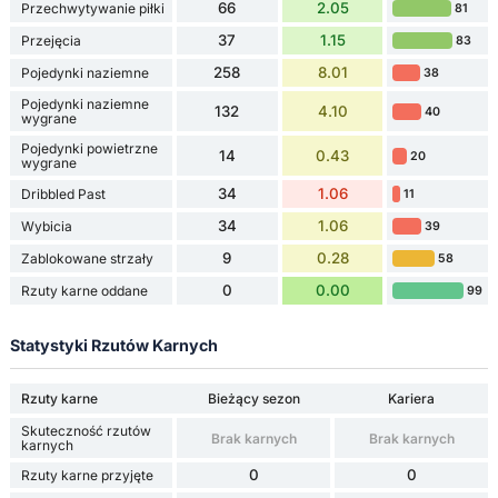
66
2.05
Przechwytywanie piłki
81
37
1.15
Przejęcia
83
258
8.01
Pojedynki naziemne
38
Pojedynki naziemne
132
4.10
40
wygrane
Pojedynki powietrzne
14
0.43
20
wygrane
34
1.06
Dribbled Past
11
34
1.06
Wybicia
39
9
0.28
Zablokowane strzały
58
0
0.00
Rzuty karne oddane
99
Statystyki Rzutów Karnych
Rzuty karne
Bieżący sezon
Kariera
Skuteczność rzutów
Brak karnych
Brak karnych
karnych
0
0
Rzuty karne przyjęte