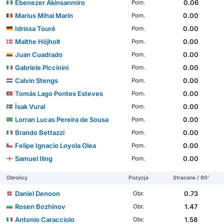
Ebenezer Akinsanmiro
0.06
Pom.
Marius Mihai Marin
0.00
Pom.
Idrissa Touré
0.00
Pom.
Malthe Höjholt
0.00
Pom.
Juan Cuadrado
0.00
Pom.
Gabriele Piccinini
0.00
Pom.
Calvin Stengs
0.00
Pom.
Tomás Lago Pontes Esteves
0.00
Pom.
İsak Vural
0.00
Pom.
Lorran Lucas Pereira de Sousa
0.00
Pom.
Brando Bettazzi
0.00
Pom.
Felipe Ignacio Loyola Olea
0.00
Pom.
Samuel Iling
0.00
Pom.
Obrońcy
Pozycja
Stracone / 90'
Daniel Denoon
0.73
Obr.
Rosen Bozhinov
1.47
Obr.
Antonio Caracciolo
1.58
Obr.