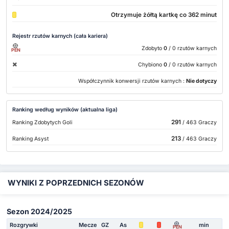
Otrzymuje żółtą kartkę co 362 minut
Rejestr rzutów karnych (cała kariera)
Zdobyto
0
/ 0 rzutów karnych
PEN
Chybiono
0
/ 0 rzutów karnych
Współczynnik konwersji rzutów karnych :
Nie dotyczy
Ranking według wyników (aktualna liga)
291
Ranking Zdobytych Goli
/ 463 Graczy
213
Ranking Asyst
/ 463 Graczy
WYNIKI Z POPRZEDNICH SEZONÓW
Sezon 2024/2025
Rozgrywki
Mecze
GZ
As
min
PEN