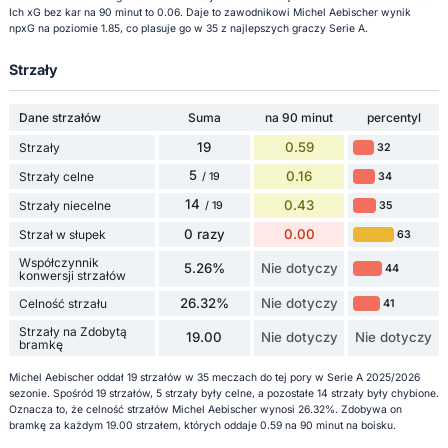
Ich xG bez kar na 90 minut to 0.06. Daje to zawodnikowi Michel Aebischer wynik
npxG na poziomie 1.85, co plasuje go w 35 z najlepszych graczy Serie A.
Strzały
Dane strzałów
Suma
na 90 minut
percentyl
19
0.59
Strzały
32
5
0.16
Strzały celne
34
/ 19
14
0.43
Strzały niecelne
35
/ 19
0 razy
0.00
Strzał w słupek
63
Współczynnik
5.26%
Nie dotyczy
44
konwersji strzałów
26.32%
Nie dotyczy
Celność strzału
41
Strzały na Zdobytą
19.00
Nie dotyczy
Nie dotyczy
bramkę
Michel Aebischer oddał 19 strzałów w 35 meczach do tej pory w Serie A 2025/2026
sezonie. Spośród 19 strzałów, 5 strzały były celne, a pozostałe 14 strzały były chybione.
Oznacza to, że celność strzałów Michel Aebischer wynosi 26.32%. Zdobywa on
bramkę za każdym 19.00 strzałem, których oddaje 0.59 na 90 minut na boisku.