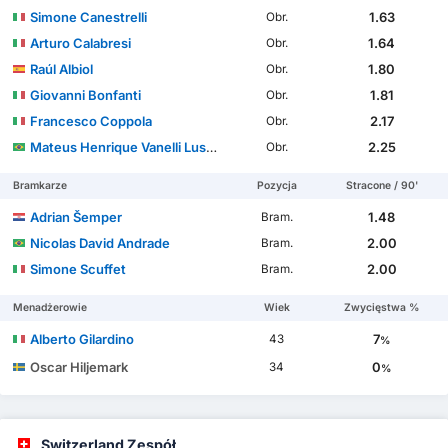
Simone Canestrelli
1.63
Obr.
Arturo Calabresi
1.64
Obr.
Raúl Albiol
1.80
Obr.
Giovanni Bonfanti
1.81
Obr.
Francesco Coppola
2.17
Obr.
Mateus Henrique Vanelli Lusuardi
2.25
Obr.
Bramkarze
Pozycja
Stracone / 90'
Adrian Šemper
1.48
Bram.
Nicolas David Andrade
2.00
Bram.
Simone Scuffet
2.00
Bram.
Menadżerowie
Wiek
Zwycięstwa %
Alberto Gilardino
7
43
%
Oscar Hiljemark
0
34
%
Switzerland Zespół