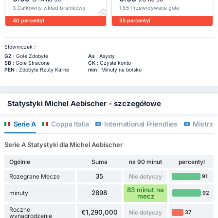
3 Całkowity wkład bramkowy
1.85 Przewidywane gole
40 percentyl
35 percentyl
Słowniczek :
GZ
: Gole Zdobyte
As
: Asysty
SB
: Gole Stracone
CK
: Czyste konto
PEN
: Zdobyte Rzuty Karne
min
: Minuty na boisku
Statystyki Michel Aebischer - szczegółowe
Serie A
Coppa Italia
International Friendlies
Mistrzo
Serie A Statystyki dla Michel Aebischer
Ogólnie
Suma
na 90 minut
percentyl
35
Rozegrane Mecze
Nie dotyczy
91
83 minut na
2898
minuty
92
mecz
Roczne
€1,290,000
Nie dotyczy
37
wynagrodzenie