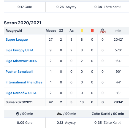
0.17
Gole
0.25
Asysty
0.34
Żółte Kartki
Sezon 2020/2021
Rozgrywki
Mecze
GZ
As
min
PEN
Super League
27
2
3
8
0
0
2042'
Liga Europy UEFA
9
0
2
3
0
0
576'
Liga Mistrzów UEFA
2
0
0
2
0
0
164'
Puchar Szwajcarii
1
0
0
0
0
0
90'
International Friendlies
1
0
0
0
0
0
44'
Liga Narodów UEFA
2
0
0
0
0
0
18'
Suma 2020/2021
42
2
5
13
0
0
2934'
/ 90 min
/ 90 min
Żółte Kartki / 90 min
0.09
Gole
0.13
Asysty
0.35
Żółte Kartki