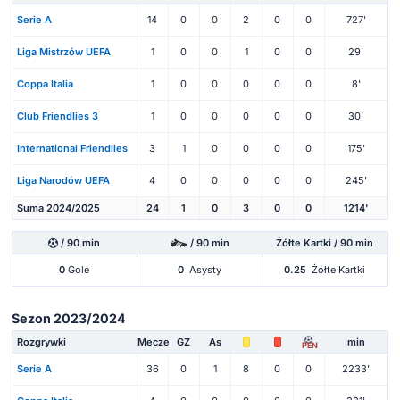
Serie A
14
0
0
2
0
0
727'
Liga Mistrzów UEFA
1
0
0
1
0
0
29'
Coppa Italia
1
0
0
0
0
0
8'
Club Friendlies 3
1
0
0
0
0
0
30'
International Friendlies
3
1
0
0
0
0
175'
Liga Narodów UEFA
4
0
0
0
0
0
245'
Suma 2024/2025
24
1
0
3
0
0
1214'
/ 90 min
/ 90 min
Żółte Kartki / 90 min
0
Gole
0
Asysty
0.25
Żółte Kartki
Sezon 2023/2024
Rozgrywki
Mecze
GZ
As
min
PEN
Serie A
36
0
1
8
0
0
2233'