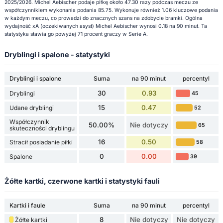
2025/2026. Michel Aebischer podaje piłkę około 47.30 razy podczas meczu ze
współczynnikiem wykonania podania 85.75. Wykonuje również 1.06 kluczowe podania
w każdym meczu, co prowadzi do znacznych szans na zdobycie bramki. Ogólna
wydajność xA (oczekiwanych asyst) Michel Aebischer wynosi 0.18 na 90 minut. Ta
statystyka stawia go powyżej 71 procent graczy w Serie A.
Dryblingi i spalone - statystyki
Dryblingi i spalone
Suma
na 90 minut
percentyl
30
0.93
Dryblingi
45
15
0.47
Udane dryblingi
52
Współczynnik
50.00%
Nie dotyczy
65
skuteczności dryblingu
16
0.50
Stracił posiadanie piłki
58
0
0.00
Spalone
39
Żółte kartki, czerwone kartki i statystyki fauli
Kartki i faule
Suma
na 90 minut
percentyl
8
Nie dotyczy
Nie dotyczy
Żółte kartki