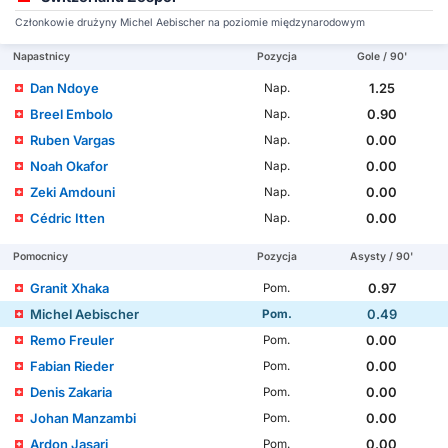
Członkowie drużyny Michel Aebischer na poziomie międzynarodowym
Napastnicy
Pozycja
Gole / 90'
Dan Ndoye
1.25
Nap.
Breel Embolo
0.90
Nap.
Ruben Vargas
0.00
Nap.
Noah Okafor
0.00
Nap.
Zeki Amdouni
0.00
Nap.
Cédric Itten
0.00
Nap.
Pomocnicy
Pozycja
Asysty / 90'
Granit Xhaka
0.97
Pom.
Michel Aebischer
0.49
Pom.
Remo Freuler
0.00
Pom.
Fabian Rieder
0.00
Pom.
Denis Zakaria
0.00
Pom.
Johan Manzambi
0.00
Pom.
Ardon Jasari
0.00
Pom.