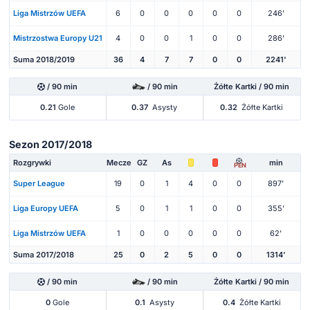
Liga Mistrzów UEFA
6
0
0
0
0
0
246'
Mistrzostwa Europy U21
4
0
0
1
0
0
286'
Suma 2018/2019
36
4
7
7
0
0
2241'
/ 90 min
/ 90 min
Żółte Kartki / 90 min
0.21
Gole
0.37
Asysty
0.32
Żółte Kartki
Sezon 2017/2018
Rozgrywki
Mecze
GZ
As
min
PEN
Super League
19
0
1
4
0
0
897'
Liga Europy UEFA
5
0
1
1
0
0
355'
Liga Mistrzów UEFA
1
0
0
0
0
0
62'
Suma 2017/2018
25
0
2
5
0
0
1314'
/ 90 min
/ 90 min
Żółte Kartki / 90 min
0
Gole
0.1
Asysty
0.4
Żółte Kartki