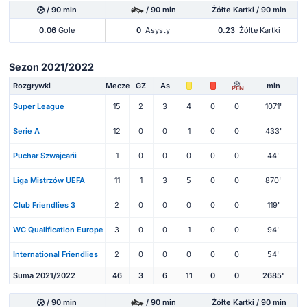
/ 90 min
/ 90 min
Żółte Kartki / 90 min
0.06
Gole
0
Asysty
0.23
Żółte Kartki
Sezon 2021/2022
Rozgrywki
Mecze
GZ
As
min
PEN
Super League
15
2
3
4
0
0
1071'
Serie A
12
0
0
1
0
0
433'
Puchar Szwajcarii
1
0
0
0
0
0
44'
Liga Mistrzów UEFA
11
1
3
5
0
0
870'
Club Friendlies 3
2
0
0
0
0
0
119'
WC Qualification Europe
3
0
0
1
0
0
94'
International Friendlies
2
0
0
0
0
0
54'
Suma 2021/2022
46
3
6
11
0
0
2685'
/ 90 min
/ 90 min
Żółte Kartki / 90 min