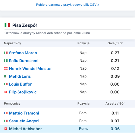
Pobierz darmowy przykładowy plik CSV »
Pisa Zespół
Członkowie drużyny Michel Aebischer na poziomie klubu
Napastnicy
Pozycja
Gole / 90'
Stefano Moreo
0.27
Nap.
Rafiu Durosinmi
0.21
Nap.
Henrik Wendel Meister
0.12
Nap.
Mehdi Léris
0.09
Nap.
Louis Buffon
0.00
Nap.
Filip Stojilkovic
0.00
Nap.
Pomocnicy
Pozycja
Asysty / 90'
Mattéo Tramoni
0.11
Pom.
Samuele Angori
0.07
Pom.
Michel Aebischer
0.06
Pom.