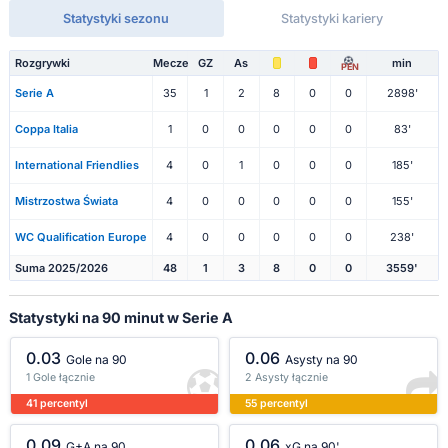
Statystyki sezonu
Statystyki kariery
Rozgrywki
Mecze
GZ
As
min
PEN
Serie A
35
1
2
8
0
0
2898'
Coppa Italia
1
0
0
0
0
0
83'
International Friendlies
4
0
1
0
0
0
185'
Mistrzostwa Świata
4
0
0
0
0
0
155'
WC Qualification Europe
4
0
0
0
0
0
238'
Suma 2025/2026
48
1
3
8
0
0
3559'
Statystyki na 90 minut w Serie A
0.03
0.06
Gole na 90
Asysty na 90
1 Gole łącznie
2 Asysty łącznie
41 percentyl
55 percentyl
0.09
0.06
G+A na 90
xG na 90'