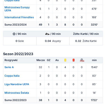
Coppa Italia
4
0
0
0
0
0
331'
Mistrzostwa Europy
5
1
2
0
0
0
478'
UEFA
International Friendlies
4
0
0
0
0
0
168'
Suma 2023/2024
49
1
3
8
0
0
3210'
/ 90 min
/ 90 min
Żółte Kartki / 90 min
0
Gole
0.04
Asysty
0.32
Żółte Kartki
Sezon 2022/2023
Rozgrywki
Mecze
GZ
As
min
PEN
Serie A
32
1
0
4
0
0
1540'
Coppa Italia
2
0
0
0
0
0
83'
Liga Narodów UEFA
3
0
0
0
0
0
85'
Mistrzostwa Świata
1
0
0
0
0
0
14'
Suma 2022/2023
38
1
0
4
0
0
1722'