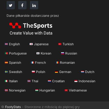
Dane piłkarskie dostarczane przez
English
Japanese
Turkish
Portuguese
Korean
Russian
Spanish
French
Romanian
Swedish
Polish
German
Dutch
Italian
Thai
Croatian
Indonesian
Norwegian
Hungarian
Vietnamese
©
FootyStats
- Stworzone z miłością do pięknej gry