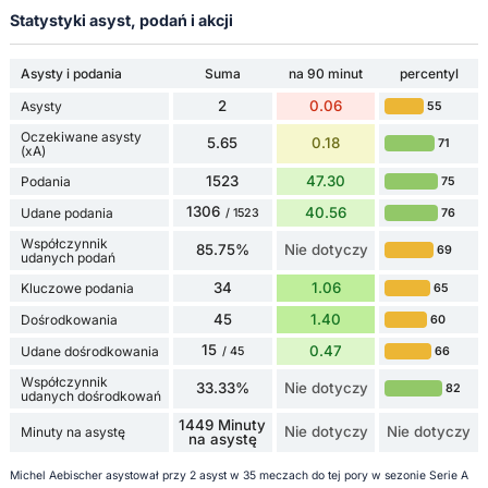
Statystyki asyst, podań i akcji
Asysty i podania
Suma
na 90 minut
percentyl
2
0.06
Asysty
55
Oczekiwane asysty
5.65
0.18
71
(xA)
1523
47.30
Podania
75
1306
40.56
Udane podania
76
/ 1523
Współczynnik
85.75%
Nie dotyczy
69
udanych podań
34
1.06
Kluczowe podania
65
45
1.40
Dośrodkowania
60
15
0.47
Udane dośrodkowania
66
/ 45
Współczynnik
33.33%
Nie dotyczy
82
udanych dośrodkowań
1449 Minuty
Nie dotyczy
Nie dotyczy
Minuty na asystę
na asystę
Michel Aebischer asystował przy 2 asyst w 35 meczach do tej pory w sezonie Serie A