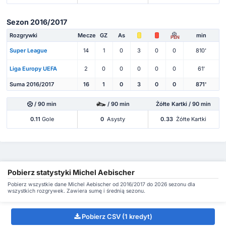
Sezon 2016/2017
Rozgrywki
Mecze
GZ
As
min
PEN
Super League
14
1
0
3
0
0
810'
Liga Europy UEFA
2
0
0
0
0
0
61'
Suma 2016/2017
16
1
0
3
0
0
871'
/ 90 min
/ 90 min
Żółte Kartki / 90 min
0.11
Gole
0
Asysty
0.33
Żółte Kartki
Pobierz statystyki Michel Aebischer
Pobierz wszystkie dane Michel Aebischer od 2016/2017 do 2026 sezonu dla
wszystkich rozgrywek. Zawiera sumę i średnią sezonu.
Pobierz CSV (1 kredyt)