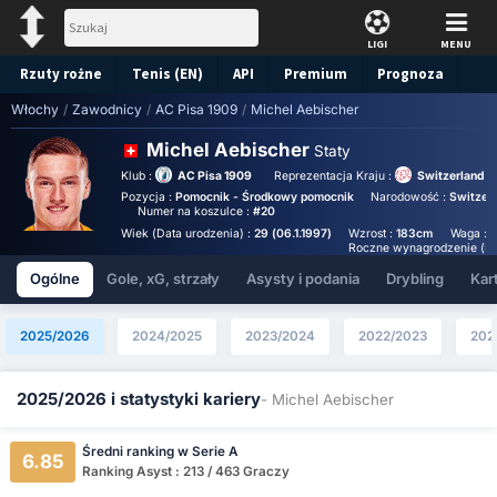
LIGI
MENU
Rzuty rożne
Tenis (EN)
API
Premium
Prognoza
Włochy
/
Zawodnicy
/
AC Pisa 1909
/
Michel Aebischer
Michel Aebischer
Staty
Klub :
AC Pisa 1909
Reprezentacja Kraju :
Switzerland N
Pozycja :
Pomocnik - Środkowy pomocnik
Narodowość :
Switzer
Numer na koszulce :
#20
Wiek (Data urodzenia) :
29 (06.1.1997)
Wzrost :
183cm
Waga :
Roczne wynagrodzenie (Eu
Ogólne
Gole, xG, strzały
Asysty i podania
Drybling
Kart
2025/2026
2024/2025
2023/2024
2022/2023
202
2025/2026 i statystyki kariery
- Michel Aebischer
Średni ranking w Serie A
6.85
Ranking Asyst : 213 / 463 Graczy