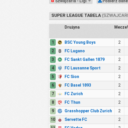
Szwajcaria - Ligi
Pobierz dan
SUPER LEAGUE TABELA
(SZWAJCARIA
Drużyna
Mecze
1
BSC Young Boys
2
2
FC Lugano
2
3
FC Sankt Gallen 1879
2
4
FC Lausanne Sport
2
5
FC Sion
2
6
FC Basel 1893
2
7
FC Zurich
2
8
FC Thun
2
9
Grasshopper Club Zurich
2
10
Servette FC
2