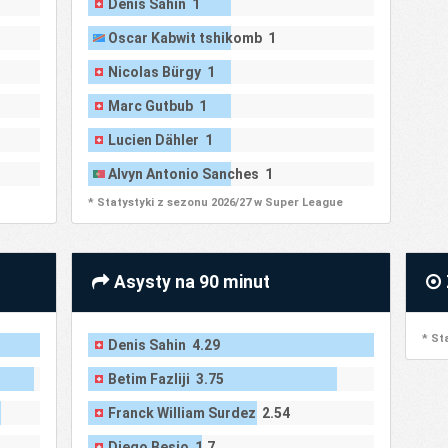
Denis Sahin 1
Oscar Kabwit tshikomb 1
Nicolas Bürgy 1
Marc Gutbub 1
Lucien Dähler 1
Alvyn Antonio Sanches 1
* Statystyki z sezonu 2026/27 w Super League
Asysty na 90 minut
* St
Denis Sahin 4.29
Betim Fazliji 3.75
Franck William Surdez 2.54
Diego Besio 1.7