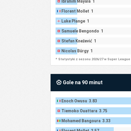
Ibrahim Mayala 1
Florent Mollet 1
Luke Plange 1
Samuele Bengondo 1
Stefan Knežević 1
Nicolas Bürgy 1
* Statystyki z sezonu 2026/27 w Super League
Gole na 90 minut
Enoch Owusu 3.83
Tiemoko Ouattara 3.75
Mohamed Bangoura 3.33
Florent Mollet 2.57