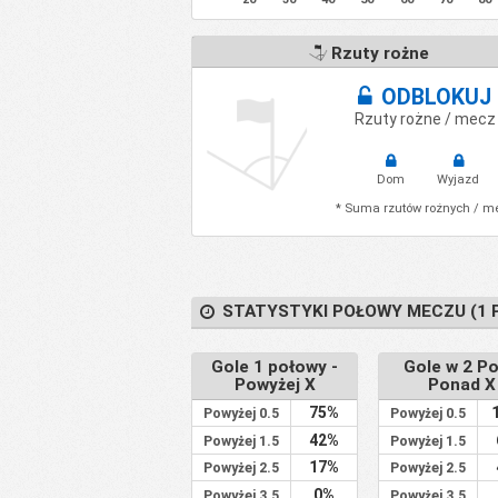
Rzuty rożne
ODBLOKUJ
Rzuty rożne / mecz
Dom
Wyjazd
* Suma rzutów rożnych / m
STATYSTYKI POŁOWY MECZU (1 POŁ
Gole 1 połowy -
Gole w 2 Poł
Powyżej X
Ponad X
75%
Powyżej 0.5
Powyżej 0.5
42%
Powyżej 1.5
Powyżej 1.5
17%
Powyżej 2.5
Powyżej 2.5
0%
Powyżej 3.5
Powyżej 3.5