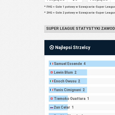
* FHG = Gole 1 połowy w Szwajcaria-Super Leagu
* 2HG = Gole 2 połowy w Szwajcaria-Super Leagu
SUPER LEAGUE STATYSTYKI ZAWO
Najlepsi Strzelcy
Samuel Essende 4
Lewin Blum 2
Enoch Owusu 2
Yanis Cimignani 2
Tiemoko Ouattara 1
Žan Celar 1