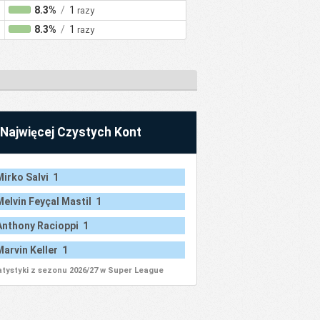
8.3%
/
1
razy
8.3%
/
1
razy
Najwięcej Czystych Kont
Mirko Salvi 1
Melvin Feyçal Mastil 1
Anthony Racioppi 1
Marvin Keller 1
atystyki z sezonu 2026/27 w Super League