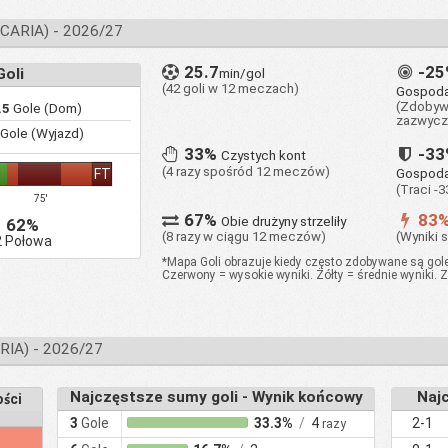
ARIA) - 2026/27
25.7
-2
oli
min/gol
(42 goli w 12 meczach)
Gospoda
(Zdobywa
.5
Gole (Dom)
zazwycz
Gole (Wyjazd)
33%
-3
Czystych kont
(4 razy spośród 12 meczów)
FT
Gospoda
(Traci -
75'
67%
83
Obie drużyny strzeliły
62%
(8 razy w ciągu 12 meczów)
(Wyniki 
2 Połowa
*Mapa Goli obrazuje kiedy często zdobywane są gole 
Czerwony = wysokie wyniki. Żółty = średnie wyniki. Z
IA) - 2026/27
Najczęstsze sumy goli - Wynik końcowy
Najc
ści
3
Gole
33.3%
/
4
2-1
razy