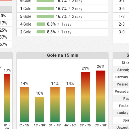
6
Gole
16.7%
/
2
0-1
razy
1
Gole
16.7%
/
2
0-6
razy
0%
5
Gole
16.7%
/
2
1-3
razy
17%
4
Gole
8.3%
/
1
2-3
razy
25%
2
Gole
8.3%
/
1
3-0
razy
57%
67%
Gole na 15 min
S
Str
%
26%
21%
Strzał
17%
Strzały
14%
14%
14%
Posiada
Posiadan
10%
Fau
Faule
Faule 
Spa
-
81' -
0' - 15'
16' - 30'
31' - 45'
46' - 60'
61' - 75'
76' - 90'
Uczest
90'