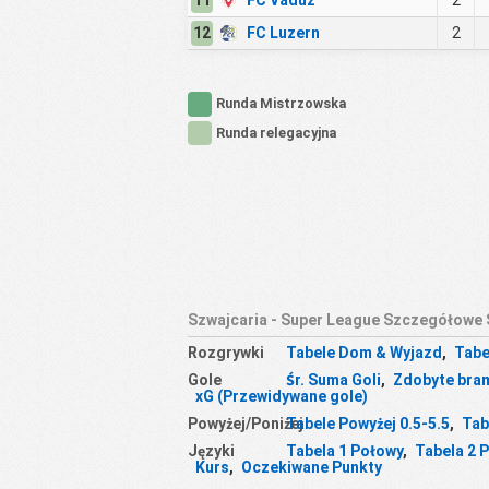
11
FC Vaduz
2
12
FC Luzern
2
Runda Mistrzowska
Runda relegacyjna
Szwajcaria - Super League Szczegółowe 
Rozgrywki
Tabele Dom & Wyjazd
,
Tabe
Gole
Śr. Suma Goli
,
Zdobyte bra
xG (Przewidywane gole)
Powyżej/Poniżej
Tabele Powyżej 0.5-5.5
,
Tab
Języki
Tabela 1 Połowy
,
Tabela 2 
Kurs
,
Oczekiwane Punkty