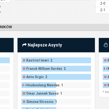
2-0
e
2-1
e
DNIKÓW
Najlepsze Asysty
Kastriot Imeri 2
Franck William Surdez 2
Anto Grgic 2
Houboulang Mendes 1
* St
Omar Janneh Susso 1
Simone Stroscio 1