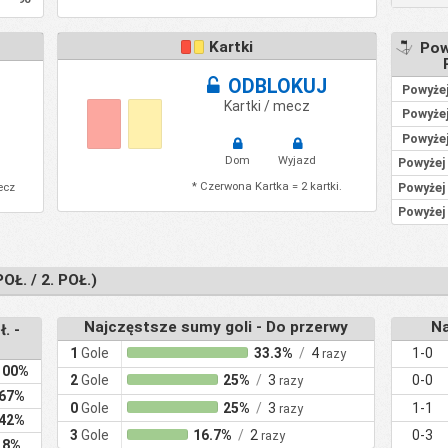
Kartki
Powy
ODBLOKUJ
Powyżej
Kartki / mecz
Powyżej
Powyżej
Dom
Wyjazd
Powyżej
* Czerwona Kartka = 2 kartki.
Powyżej
ecz
Powyżej
. / 2. POŁ.)
Najczęstsze sumy goli - Do przerwy
Na
. -
1
Gole
33.3%
/
4
1-0
razy
100%
2
Gole
25%
/
3
0-0
razy
67%
0
Gole
25%
/
3
1-1
razy
42%
3
Gole
16.7%
/
2
0-3
razy
8%