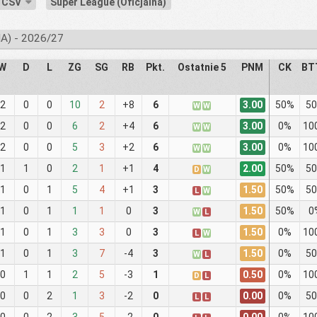
e CSV
Super League (Oficjalna)
) - 2026/27
W
D
L
ZG
SG
RB
Pkt.
Ostatnie 5
PNM
CK
BT
3.00
2
0
0
10
2
+8
6
50%
5
W
W
3.00
2
0
0
6
2
+4
6
0%
10
W
W
3.00
2
0
0
5
3
+2
6
0%
10
W
W
2.00
1
1
0
2
1
+1
4
50%
5
D
W
1.50
1
0
1
5
4
+1
3
50%
5
L
W
1.50
1
0
1
1
1
0
3
50%
0
W
L
1.50
1
0
1
3
3
0
3
0%
10
L
W
1.50
1
0
1
3
7
-4
3
0%
5
W
L
0.50
0
1
1
2
5
-3
1
0%
10
D
L
0.00
0
0
2
1
3
-2
0
0%
5
L
L