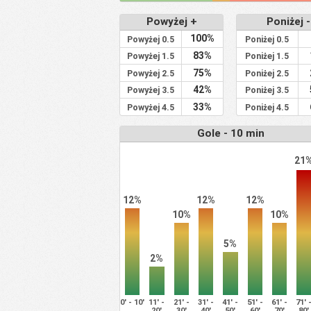
Powyżej +
Poniżej -
100%
Powyżej 0.5
Poniżej 0.5
83%
Powyżej 1.5
Poniżej 1.5
75%
Powyżej 2.5
Poniżej 2.5
42%
Powyżej 3.5
Poniżej 3.5
33%
Powyżej 4.5
Poniżej 4.5
Gole - 10 min
21
12%
12%
12%
10%
10%
5%
2%
0' - 10'
11' -
21' -
31' -
41' -
51' -
61' -
71' 
20'
30'
40'
50'
60'
70'
80'