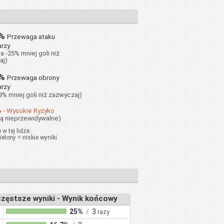
5%
Przewaga ataku
rzy
 -25% mniej goli niż
aj)
3%
Przewaga obrony
rzy
33% mniej goli niż zazwyczaj)
%
- Wysokie Ryzyko
są nieprzewidywalne)
w tej lidze.
ielony = niskie wyniki
zęstsze wyniki - Wynik końcowy
25%
/
3
razy