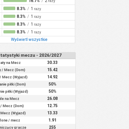
16.7%
/
2
razy
8.3%
/
1
razy
8.3%
/
1
razy
8.3%
/
1
razy
8.3%
/
1
razy
Wyświetl wszystkie
tatystyki meczu - 2026/2027
30.33
zały na Mecz
15.42
y / Mecz (Dom)
14.92
 / Mecz (Wyjazd)
50%
nie piłki (Dom)
50%
ie piłki (Wyjazd)
26.08
le na Mecz
12.75
 / Mecz (Dom)
13.33
/ Mecz (Wyjazd)
1.91
lone / mecz
255
niczący gracze