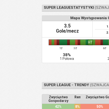
SUPER LEAGUESTATYSTYKI
(SZWAJC
Mapa Występowania G
3.5
1
Gole/mecz
2
HT
15'
30'
60'
38%
1 Połowa
SUPER LEAGUE - TRENDY
(SZWAJCAR
Zwycięstwo
Remis
Zwycięstwo Go
Gospodarzy
42%
8%
50%