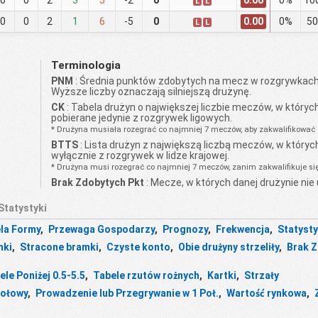
0.00
0
0
2
3
5
-2
0
0%
10
L
L
0.00
0
0
2
1
6
-5
0
0%
5
L
L
Terminologia
PNM
: Średnia punktów zdobytych na mecz w rozgrywkach
Wyższe liczby oznaczają silniejszą drużynę.
CK
: Tabela drużyn o największej liczbie meczów, w których 
pobierane jedynie z rozgrywek ligowych.
* Drużyna musiała rozegrać co najmniej 7 meczów, aby zakwalifikować się
BTTS
: Lista drużyn z największą liczbą meczów, w których
wyłącznie z rozgrywek w lidze krajowej.
* Drużyna musi rozegrać co najmniej 7 meczów, zanim zakwalifikuje się 
Brak Zdobytych Pkt
: Mecze, w których danej drużynie nie 
Statystyki
la Formy
,
Przewaga Gospodarzy
,
Prognozy
,
Frekwencja
,
Statyst
mki
,
Stracone bramki
,
Czyste konto
,
Obie drużyny strzeliły
,
Brak 
ele Poniżej 0.5-5.5
,
Tabele rzutów rożnych
,
Kartki
,
Strzały
Połowy
,
Prowadzenie lub Przegrywanie w 1 Poł.
,
Wartość rynkowa
,