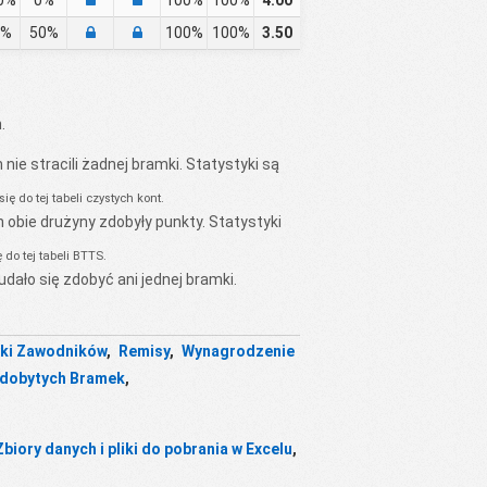
0%
0%
100%
100%
4.00
0%
50%
100%
100%
3.50
.
nie stracili żadnej bramki. Statystyki są
 do tej tabeli czystych kont.
 obie drużyny zdobyły punkty. Statystyki
do tej tabeli BTTS.
udało się zdobyć ani jednej bramki.
yki Zawodników
,
Remisy
,
Wynagrodzenie
Zdobytych Bramek
,
Zbiory danych i pliki do pobrania w Excelu
,