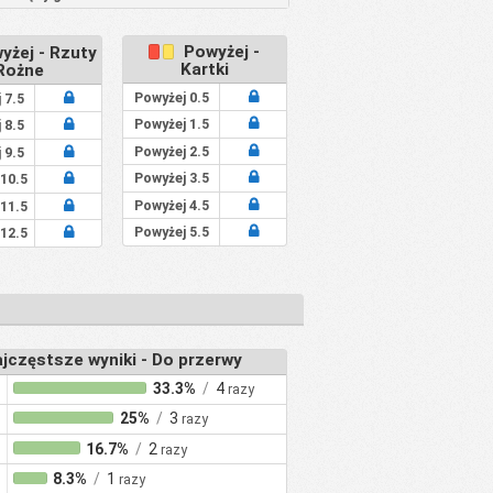
Powyżej -
żej - Rzuty
Kartki
Rożne
Powyżej 0.5
 7.5
Powyżej 1.5
 8.5
Powyżej 2.5
 9.5
Powyżej 3.5
 10.5
Powyżej 4.5
 11.5
Powyżej 5.5
 12.5
jczęstsze wyniki - Do przerwy
33.3%
/
4
razy
25%
/
3
razy
16.7%
/
2
razy
8.3%
/
1
razy