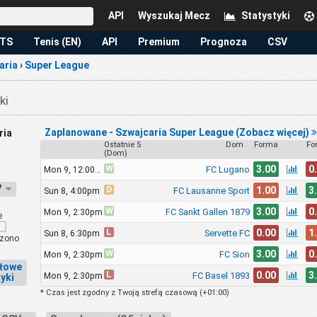
API
Wyszukaj Mecz
Statystyki
TS
Tenis (EN)
API
Premium
Prognoza
CSV
aria
›
Super League
ki
Zaplanowane - Szwajcaria Super League (Zobacz więcej)
ria
Ostatnie 5
Dom
Forma
Fo
(Dom)
W
3.00
0
FC Lugano
Mon 9, 12:00pm
27
D
1.00
3
FC Lausanne Sport
Sun 8, 4:00pm
W
3.00
0
FC Sankt Gallen 1879
Mon 9, 2:30pm
e
L
0.00
1
Servette FC
Sun 8, 6:30pm
zono
W
3.00
0
FC Sion
Mon 9, 2:30pm
łowe
L
0.00
3
FC Basel 1893
Mon 9, 2:30pm
yki
* Czas jest zgodny z Twoją strefą czasową (
+01:00
)