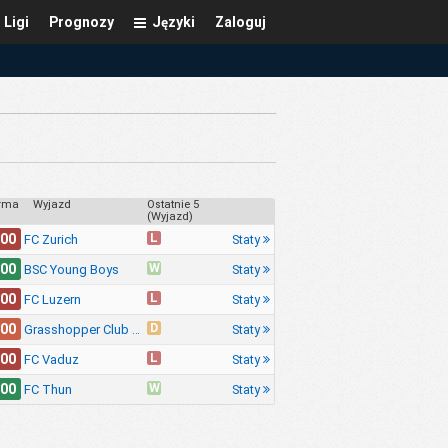
Ligi
Prognozy
Języki
Zaloguj
rma
Wyjazd
Ostatnie 5
(Wyjazd)
L
.00
Staty
FC Zurich
W
.00
Staty
BSC Young Boys
L
.00
Staty
FC Luzern
D
.00
Staty
Grasshopper Club Zurich
L
.00
Staty
FC Vaduz
W
.00
Staty
FC Thun