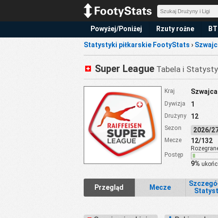
Powyżej/Poniżej
Rzuty rożne
BT
Statystyki piłkarskie FootyStats
›
Szwajc
Super League
Tabela i Statysty
Kraj
Szwajca
Dywizja
1
Drużyny
12
Sezon
2026/
Mecze
12/132
Rozegran
Postęp
9%
ukońc
Szczegó
Przegląd
Mecze
Statyst