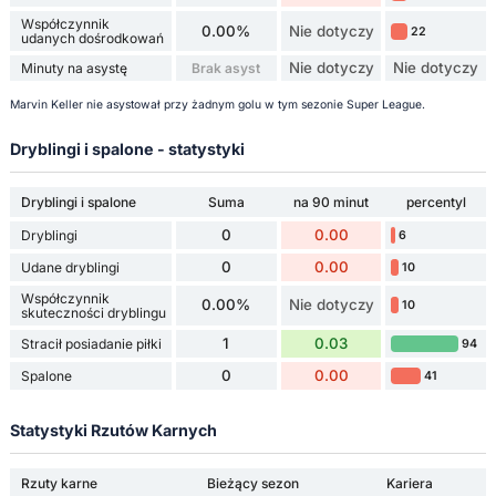
Współczynnik
0.00%
Nie dotyczy
22
udanych dośrodkowań
Nie dotyczy
Nie dotyczy
Minuty na asystę
Brak asyst
Marvin Keller nie asystował przy żadnym golu w tym sezonie Super League.
Dryblingi i spalone - statystyki
Dryblingi i spalone
Suma
na 90 minut
percentyl
0
0.00
Dryblingi
6
0
0.00
Udane dryblingi
10
Współczynnik
0.00%
Nie dotyczy
10
skuteczności dryblingu
1
0.03
Stracił posiadanie piłki
94
0
0.00
Spalone
41
Statystyki Rzutów Karnych
Rzuty karne
Bieżący sezon
Kariera