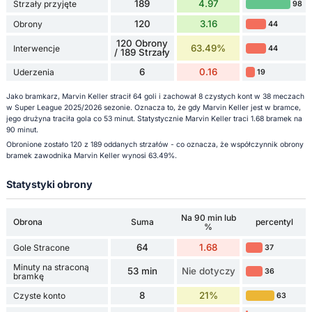
189
4.97
Strzały przyjęte
98
120
3.16
Obrony
44
120 Obrony
63.49%
Interwencje
44
/ 189 Strzały
6
0.16
Uderzenia
19
Jako bramkarz, Marvin Keller stracił 64 goli i zachował 8 czystych kont w 38 meczach
w Super League 2025/2026 sezonie. Oznacza to, że gdy Marvin Keller jest w bramce,
jego drużyna traciła gola co 53 minut. Statystycznie Marvin Keller traci 1.68 bramek na
90 minut.
Obronione zostało 120 z 189 oddanych strzałów - co oznacza, że współczynnik obrony
bramek zawodnika Marvin Keller wynosi 63.49%.
Statystyki obrony
Na 90 min lub
Obrona
Suma
percentyl
%
64
1.68
Gole Stracone
37
Minuty na straconą
53 min
Nie dotyczy
36
bramkę
8
21%
Czyste konto
63