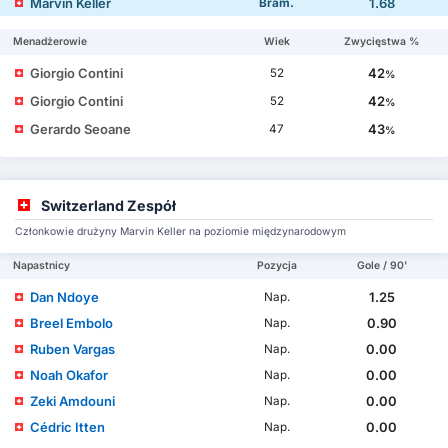
Marvin Keller
1.68
Bram.
Menadżerowie
Wiek
Zwycięstwa %
Giorgio Contini
42
52
%
Giorgio Contini
42
52
%
Gerardo Seoane
43
47
%
Switzerland Zespół
Członkowie drużyny Marvin Keller na poziomie międzynarodowym
Napastnicy
Pozycja
Gole / 90'
Dan Ndoye
1.25
Nap.
Breel Embolo
0.90
Nap.
Ruben Vargas
0.00
Nap.
Noah Okafor
0.00
Nap.
Zeki Amdouni
0.00
Nap.
Cédric Itten
0.00
Nap.