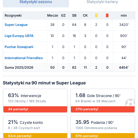
Statystyki sezonu
Statystyki kariery
Rozgrywki
Mecze
GZ
SB
CK
min
Super League
38
0
64
8
2
0
3420'
Liga Europy UEFA
10
0
16
3
0
0
900'
Puchar Szwajcarii
1
0
1
0
0
0
90'
International Friendlies
1
0
1
0
0
0
44'
Suma 2025/2026
50
0
82
11
2
0
4454'
Statystyki na 90 minut w Super League
63%
1.68
Interwencje
Gole Stracone / 90'
120 Obrony / 189 Strzały
64 Bramki w 38 Meczach
44 percentyl
37th percentyl
21%
35.95
Czyste konto
Podania / 90'
8 / 38 Czystych kart
1366 Odnotowane podania
63rd percentyl
57th percentyl