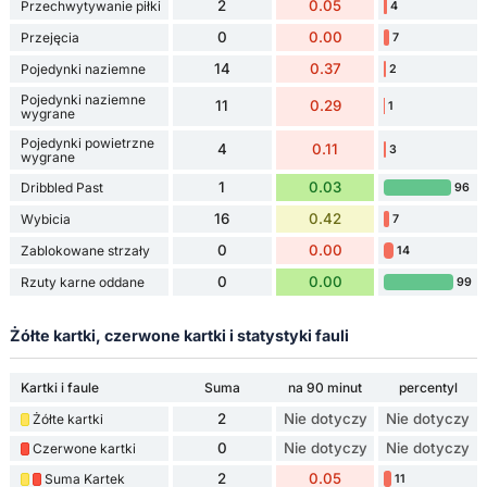
2
0.05
Przechwytywanie piłki
4
0
0.00
Przejęcia
7
14
0.37
Pojedynki naziemne
2
Pojedynki naziemne
11
0.29
1
wygrane
Pojedynki powietrzne
4
0.11
3
wygrane
1
0.03
Dribbled Past
96
16
0.42
Wybicia
7
0
0.00
Zablokowane strzały
14
0
0.00
Rzuty karne oddane
99
Żółte kartki, czerwone kartki i statystyki fauli
Kartki i faule
Suma
na 90 minut
percentyl
2
Nie dotyczy
Nie dotyczy
Żółte kartki
0
Nie dotyczy
Nie dotyczy
Czerwone kartki
2
0.05
Suma Kartek
11