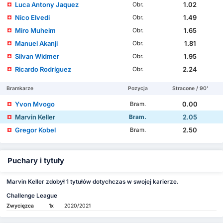
Luca Antony Jaquez
1.02
Obr.
Nico Elvedi
1.49
Obr.
Miro Muheim
1.65
Obr.
Manuel Akanji
1.81
Obr.
Silvan Widmer
1.95
Obr.
Ricardo Rodríguez
2.24
Obr.
Bramkarze
Pozycja
Stracone / 90'
Yvon Mvogo
0.00
Bram.
Marvin Keller
2.05
Bram.
Gregor Kobel
2.50
Bram.
Puchary i tytuły
Marvin Keller zdobył 1 tytułów dotychczas w swojej karierze.
Challenge League
Zwycięzca
1x
2020/2021