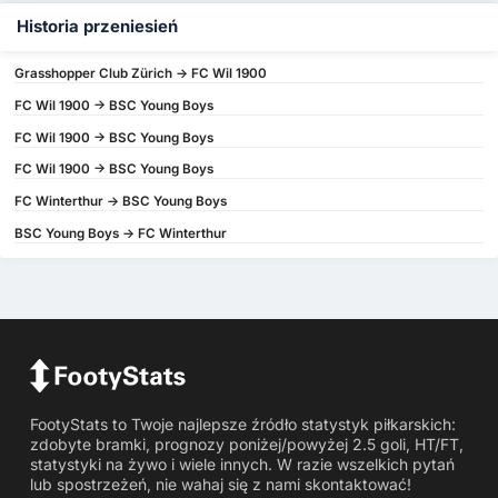
Historia przeniesień
Grasshopper Club Zürich -> FC Wil 1900
FC Wil 1900 -> BSC Young Boys
FC Wil 1900 -> BSC Young Boys
FC Wil 1900 -> BSC Young Boys
FC Winterthur -> BSC Young Boys
BSC Young Boys -> FC Winterthur
FootyStats to Twoje najlepsze źródło statystyk piłkarskich:
zdobyte bramki, prognozy poniżej/powyżej 2.5 goli, HT/FT,
statystyki na żywo i wiele innych. W razie wszelkich pytań
lub spostrzeżeń, nie wahaj się z nami skontaktować!