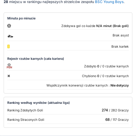
28
miejscu w rankingu najlepszych strzelców zespołu
BSC Young Boys
.
Minuta po minucie
Zdobywa gol co każde
N/A minut (Brak goli)
Brak asyst
Brak kartek
Rejestr rzutów karnych (cała kariera)
Zdobyto
0
/ 0 rzutów karnych
PEN
Chybiono
0
/ 0 rzutów karnych
Współczynnik konwersji rzutów karnych :
Nie dotyczy
Ranking według wyników (aktualna liga)
274
Ranking Zdobytych Goli
/ 282 Graczy
68
Ranking Straconych Goli
/ 117 Graczy