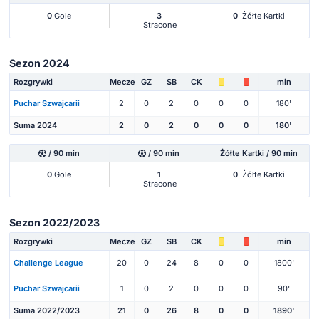
0
Gole
3
0
Żółte Kartki
Stracone
Sezon 2024
Rozgrywki
Mecze
GZ
SB
CK
min
Puchar Szwajcarii
2
0
2
0
0
0
180'
Suma 2024
2
0
2
0
0
0
180'
/ 90 min
/ 90 min
Żółte Kartki / 90 min
0
Gole
1
0
Żółte Kartki
Stracone
Sezon 2022/2023
Rozgrywki
Mecze
GZ
SB
CK
min
Challenge League
20
0
24
8
0
0
1800'
Puchar Szwajcarii
1
0
2
0
0
0
90'
Suma 2022/2023
21
0
26
8
0
0
1890'