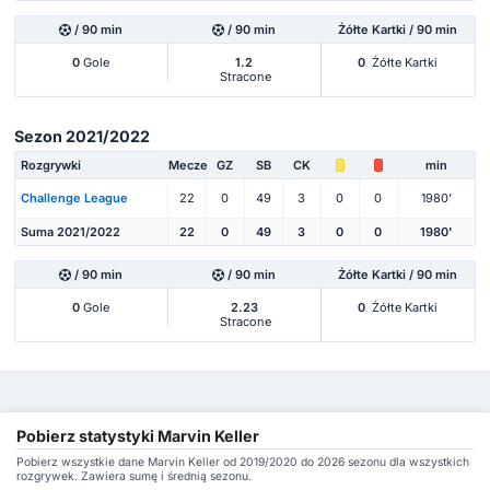
/ 90 min
/ 90 min
Żółte Kartki / 90 min
0
Gole
1.2
0
Żółte Kartki
Stracone
Sezon 2021/2022
Rozgrywki
Mecze
GZ
SB
CK
min
Challenge League
22
0
49
3
0
0
1980'
Suma 2021/2022
22
0
49
3
0
0
1980'
/ 90 min
/ 90 min
Żółte Kartki / 90 min
0
Gole
2.23
0
Żółte Kartki
Stracone
Pobierz statystyki Marvin Keller
Pobierz wszystkie dane Marvin Keller od 2019/2020 do 2026 sezonu dla wszystkich
rozgrywek. Zawiera sumę i średnią sezonu.