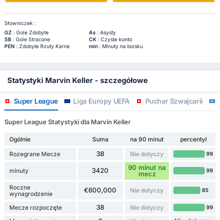
Słowniczek :
GZ
: Gole Zdobyte
As
: Asysty
SB
: Gole Stracone
CK
: Czyste konto
PEN
: Zdobyte Rzuty Karne
min
: Minuty na boisku
Statystyki Marvin Keller - szczegółowe
Super League
Liga Europy UEFA
Puchar Szwajcarii
I
Super League Statystyki dla Marvin Keller
Ogólnie
Suma
na 90 minut
percentyl
38
Rozegrane Mecze
Nie dotyczy
99
90 minut na
3420
minuty
99
mecz
Roczne
€600,000
Nie dotyczy
85
wynagrodzenie
38
Mecze rozpoczęte
Nie dotyczy
99