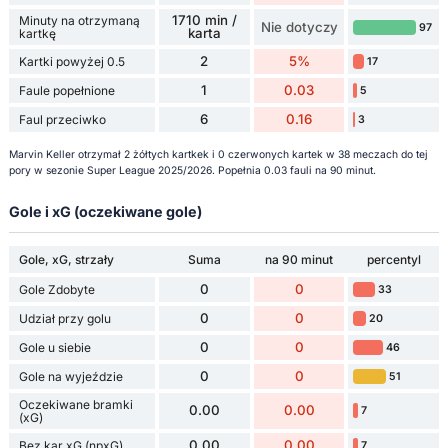
1710 min /
Minuty na otrzymaną
Nie dotyczy
97
karta
kartkę
2
5%
Kartki powyżej 0.5
17
1
0.03
Faule popełnione
5
6
0.16
Faul przeciwko
3
Marvin Keller otrzymał 2 żółtych kartkek i 0 czerwonych kartek w 38 meczach do tej
pory w sezonie Super League 2025/2026. Popełnia 0.03 fauli na 90 minut.
Gole i xG (oczekiwane gole)
Gole, xG, strzały
Suma
na 90 minut
percentyl
0
0
Gole Zdobyte
33
0
0
Udział przy golu
20
0
0
Gole u siebie
46
0
0
Gole na wyjeździe
51
Oczekiwane bramki
0.00
0.00
7
(xG)
0.00
0.00
Bez kar xG (npxG)
7