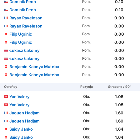
Dominik Pech
0.10
Pom.
Dominik Pech
0.10
Pom.
Rayan Raveleson
0.00
Pom.
Rayan Raveleson
0.00
Pom.
Filip Ugrinic
0.00
Pom.
Filip Ugrinic
0.00
Pom.
Łukasz Łakomy
0.00
Pom.
Łukasz Łakomy
0.00
Pom.
Benjamin Kabeya Muteba
0.00
Pom.
Benjamin Kabeya Muteba
0.00
Pom.
Obrońcy
Pozycja
Stracone / 90'
Yan Valery
1.05
Obr.
Yan Valery
1.05
Obr.
Jaouen Hadjam
1.60
Obr.
Jaouen Hadjam
1.60
Obr.
Saidy Janko
1.64
Obr.
Saidy Janko
1.64
Obr.