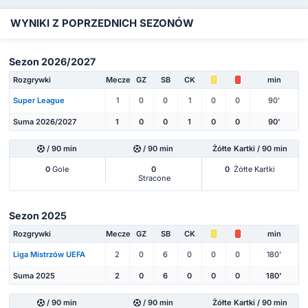
WYNIKI Z POPRZEDNICH SEZONÓW
Sezon 2026/2027
Rozgrywki
Mecze
GZ
SB
CK
min
Super League
1
0
0
1
0
0
90'
Suma 2026/2027
1
0
0
1
0
0
90'
/ 90 min
/ 90 min
Żółte Kartki / 90 min
0
Gole
0
0
Żółte Kartki
Stracone
Sezon 2025
Rozgrywki
Mecze
GZ
SB
CK
min
Liga Mistrzów UEFA
2
0
6
0
0
0
180'
Suma 2025
2
0
6
0
0
0
180'
/ 90 min
/ 90 min
Żółte Kartki / 90 min