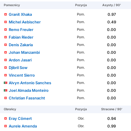
Pomocnicy
Pozycja
Asysty / 90'
Granit Xhaka
0.97
Pom.
Michel Aebischer
0.49
Pom.
Remo Freuler
0.00
Pom.
Fabian Rieder
0.00
Pom.
Denis Zakaria
0.00
Pom.
Johan Manzambi
0.00
Pom.
Ardon Jasari
0.00
Pom.
Djibril Sow
0.00
Pom.
Vincent Sierro
0.00
Pom.
Alvyn Antonio Sanches
0.00
Pom.
Joel Almada Monteiro
0.00
Pom.
Christian Fassnacht
0.00
Pom.
Obrońcy
Pozycja
Stracone / 90'
Eray Cömert
0.94
Obr.
Aurele Amenda
0.99
Obr.