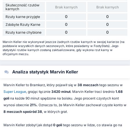
Skuteczność rzutów
Brak karnych
Brak karnych
karnych
0
0
Rzuty karne przyjęte
0
0
Zdobyte Rzuty Karne
0
0
Rzuty karne chybione
Marvin Keller nie wykonywał jeszcze żadnych rzutów karnych w swojej karierze (na
podstawie wszystkich danych sezonowych, które posiadamy w FootyStats). Jego
statystyki rzutów karnych zostaną zaktualizowane, gdy wykona rzut karny w
oficjalnym meczu.
Analiza statystyk Marvin Keller
Marvin Keller to Bramkarz, który pojawił się w
38 meczach
tego sezonu w
Super League
, grając łącznie
3420 minut
. Marvin Keller traci średnio
1.68
goli
na każde 90 minut spędzone na boisku. Jego procent czystych kont
wynosi obecnie
21%
. Oznacza to, że Marvin Keller zachował czyste konto w
8 meczach spośród 38
, w których grał.
Marvin Keller zdobył jak dotąd
0 goli
tego sezonu w lidze, co stawia go na