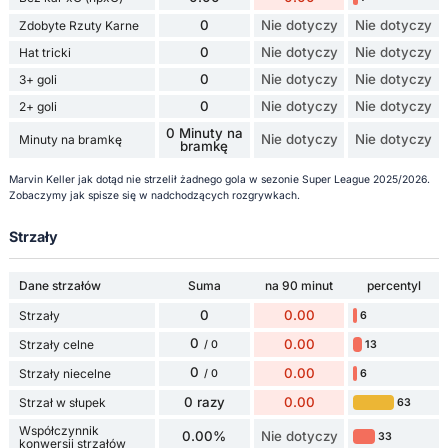
0
Nie dotyczy
Nie dotyczy
Zdobyte Rzuty Karne
0
Nie dotyczy
Nie dotyczy
Hat tricki
0
Nie dotyczy
Nie dotyczy
3+ goli
0
Nie dotyczy
Nie dotyczy
2+ goli
0 Minuty na
Nie dotyczy
Nie dotyczy
Minuty na bramkę
bramkę
Marvin Keller jak dotąd nie strzelił żadnego gola w sezonie Super League 2025/2026.
Zobaczymy jak spisze się w nadchodzących rozgrywkach.
Strzały
Dane strzałów
Suma
na 90 minut
percentyl
0
0.00
Strzały
6
0
0.00
Strzały celne
13
/ 0
0
0.00
Strzały niecelne
6
/ 0
0 razy
0.00
Strzał w słupek
63
Współczynnik
0.00%
Nie dotyczy
33
konwersji strzałów