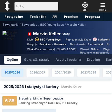
LIGI
MENU
Rzuty rożne
Tenis (EN)
API
Premium
Prognoza
Szwajcaria
/
Zawodnicy
/
BSC Young Boys
/
Marvin Keller
Marvin Keller
Staty
Klub :
BSC Young Boys
Reprezentacja Kraju :
Switzerlan
Pozycja :
Bramkarz - Bramkarz
Narodowość :
Switzerland
Birt
Wiek (Data urodzenia) :
24 (03.4.2002)
Wzrost :
189cm
Waga 
Roczne wynagrodzenie (E
Ogólne
Gole, xG, strzały
Asysty i podania
Drybling
Kart
2025/2026
2026/2027
2024/2025
2023/2024
202
2025/2026 i statystyki kariery
- Marvin Keller
Średni ranking w Super League
6.85
Ranking Straconych Goli : 68 / 117 Graczy