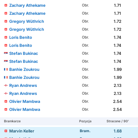
Zachary Athekame
1.71
Obr.
Zachary Athekame
1.71
Obr.
Gregory Wüthrich
1.72
Obr.
Gregory Wüthrich
1.72
Obr.
Loris Benito
1.74
Obr.
Loris Benito
1.74
Obr.
Stefan Bukinac
1.74
Obr.
Stefan Bukinac
1.74
Obr.
Banhie Zoukrou
1.99
Obr.
Banhie Zoukrou
1.99
Obr.
Ryan Andrews
2.13
Obr.
Ryan Andrews
2.13
Obr.
Olivier Mambwa
2.54
Obr.
Olivier Mambwa
2.54
Obr.
Bramkarze
Pozycja
Stracone / 90'
Marvin Keller
1.68
Bram.