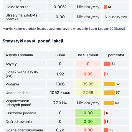
0.00%
Nie dotyczy
Celność strzału
13
Strzały na Zdobytą
0.00
Nie dotyczy
Nie dotyczy
bramkę
Marvin Keller nie oddał jeszcze żadnego strzału w sezonie Super League 2025/2026.
Statystyki asyst, podań i akcji
Asysty i podania
Suma
na 90 minut
percentyl
0
0
Asysty
34
Oczekiwane asysty
1.92
0.05
7
(xA)
1366
35.95
Podania
57
1052
27.68
Udane podania
57
/ 1366
Współczynnik
77.01%
Nie dotyczy
53
udanych podań
0
0.00
Kluczowe podania
6
0
0.00
Dośrodkowania
8
0
0.00
Udane dośrodkowania
22
/ 0