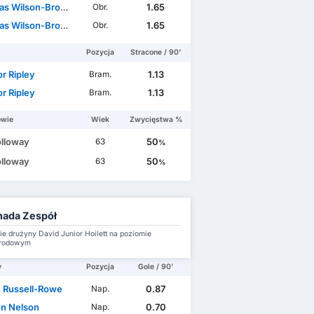
s Wilson-Brown
1.65
Obr.
s Wilson-Brown
1.65
Obr.
Pozycja
Stracone / 90'
r Ripley
1.13
Bram.
r Ripley
1.13
Bram.
owie
Wiek
Zwycięstwa %
olloway
50
63
%
olloway
50
63
%
ada Zespół
e drużyny David Junior Hoilett na poziomie
rodowym
y
Pozycja
Gole / 90'
 Russell-Rowe
0.87
Nap.
n Nelson
0.70
Nap.