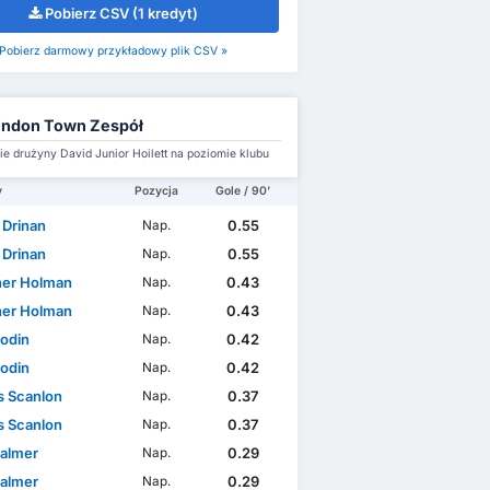
Pobierz CSV (1 kredyt)
Pobierz darmowy przykładowy plik CSV »
indon Town Zespół
e drużyny David Junior Hoilett na poziomie klubu
y
Pozycja
Gole / 90'
 Drinan
0.55
Nap.
 Drinan
0.55
Nap.
her Holman
0.43
Nap.
her Holman
0.43
Nap.
Bodin
0.42
Nap.
Bodin
0.42
Nap.
 Scanlon
0.37
Nap.
 Scanlon
0.37
Nap.
Palmer
0.29
Nap.
Palmer
0.29
Nap.