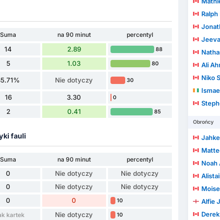
Mathi
Ralph
Jonat
Suma
na 90 minut
percentyl
Jeeva
14
2.89
88
Natha
5
1.03
80
Ali A
Niko S
35.71%
Nie dotyczy
30
Ismae
16
3.30
0
Steph
2
0.41
85
Obrońcy
yki fauli
Jahkee
Matte
Suma
na 90 minut
percentyl
Noah Abr
0
Nie dotyczy
Nie dotyczy
Alista
0
Nie dotyczy
Nie dotyczy
Moise
0
0
10
Alfie
Derek
Nie dotyczy
ak kartek
10