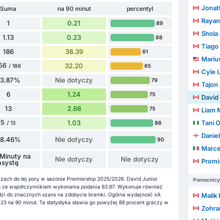
Jonat
Suma
na 90 minut
percentyl
Rayan
1
0.21
89
Shola
1.13
0.23
88
Tiago de F
186
38.39
61
Mariu
56
32.20
65
/ 186
Cyle L
83.87%
Nie dotyczy
79
Tajon
6
1.24
75
David 
13
2.68
75
Liam M
5
1.03
Tani 
86
/ 13
Danie
38.46%
Nie dotyczy
90
Marce
Minuty na
Nie dotyczy
Nie dotyczy
Promi
asystę
eczach do tej pory w sezonie Premiership 2025/2026. David Junior
Pomocnicy
zu ze współczynnikiem wykonania podania 83.87. Wykonuje również
zi do znacznych szans na zdobycie bramki. Ogólna wydajność xA
Malik
.23 na 90 minut. Ta statystyka stawia go powyżej 88 procent graczy w
Zohran