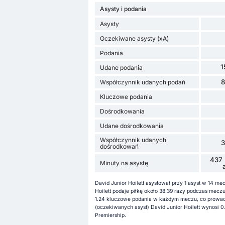
Asysty i podania
Asysty
Oczekiwane asysty (xA)
Podania
1
Udane podania
Współczynnik udanych podań
Kluczowe podania
Dośrodkowania
Udane dośrodkowania
Współczynnik udanych
dośrodkowań
437 
Minuty na asystę
David Junior Hoilett asystował przy 1 asyst w 14 m
Hoilett podaje piłkę około 38.39 razy podczas mec
1.24 kluczowe podania w każdym meczu, co prowad
(oczekiwanych asyst) David Junior Hoilett wynosi 0
Premiership.