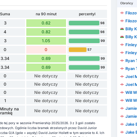
Obrońcy
Filoz
Suma
na 90 minut
percentyl
Filoz
3
0.62
98
Billy 
4
0.82
98
Billy 
3
1.05
99
Finle
0
0
57
Finle
3.34
0.69
99
Ryan T
3.34
0.69
99
Ryan T
0
Nie dotyczy
Nie dotyczy
Joel 
0
Nie dotyczy
Nie dotyczy
Joel 
0
Nie dotyczy
Nie dotyczy
Will W
Will W
1
Nie dotyczy
Nie dotyczy
Jamie
Minuty na
Nie dotyczy
Nie dotyczy
bramkę
Jamie
o tej pory w sezonie Premiership 2025/2026. 3 z 3 goli zostało
Jake 
dowych. Ogólnie liczba bramek strzelonych przez David Junior
Jake 
iczba G/A (gole + asysty) David Junior Hoilett w tym sezonie to 4. Ich