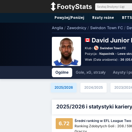
Powyżej/Poniżej
Rzuty rożne
BTTS
Anglia
/
Zawodnicy
/
Swindon Town FC
/
Dav
David Junior 
Klub :
Swindon Town FC
Pozycja :
Napastnik - Lewe skr
Wiek (Data urodzenia) :
36 (05.
Ogólne
Gole, xG, strzały
Asysty i p
2025/2026
2024/2025
2023/202
2025/2026 i statystyki karier
Średni ranking w EFL League Two
6.72
Ranking Zdobytych Goli : 208 / 59
Graczy