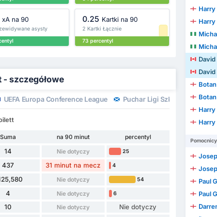
Harry
0.25
xA na 90
Kartki na 90
Harry
rzewidywane asysty
2 Kartki Łącznie
Micha
centyl
73 percentyl
Micha
David 
David 
tt - szczegółowe
Bota
Bota
UEFA Europa Conference League
Puchar Ligi Szkockiej
Lig
Harry
ilett
Harry
Suma
na 90 minut
percentyl
Pomocnicy
14
Nie dotyczy
25
Jose
437
31 minut na mecz
4
Jose
125,580
Nie dotyczy
54
Paul G
4
Nie dotyczy
Paul G
6
Darren J
10
Nie dotyczy
Nie dotyczy