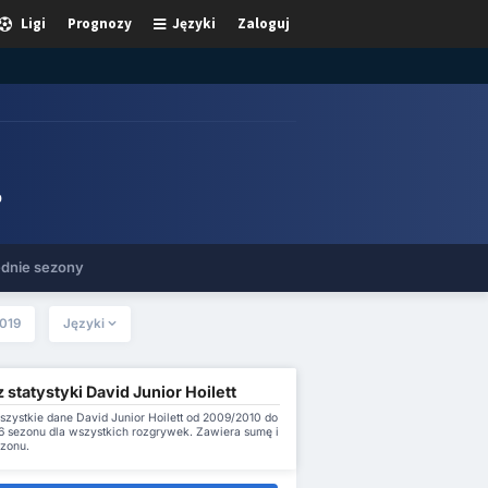
Ligi
Prognozy
Języki
Zaloguj
0
dnie sezony
019
Języki
 statystyki David Junior Hoilett
szystkie dane David Junior Hoilett od 2009/2010 do
 sezonu dla wszystkich rozgrywek. Zawiera sumę i
ezonu.