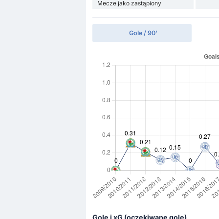
Mecze jako zastąpiony
Gole / 90'
Gole i xG (oczekiwane gole)