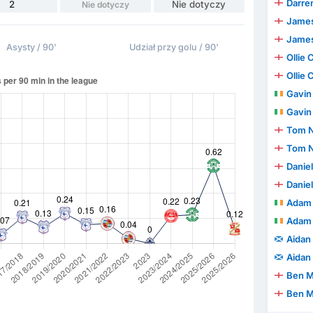
Darren J
2
Nie dotyczy
Nie dotyczy
James
James
Asysty / 90'
Udział przy golu / 90'
Ollie 
Ollie 
Gavin
Gavin
Tom N
Tom N
Danie
Danie
Adam
Adam
Aidan
Aidan
Ben M
Ben M