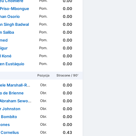
eu Choiniere
0.00
Pom.
 Priso-Mbongue
0.00
Pom.
han Osorio
0.00
Pom.
n Singh Badwal
0.00
Pom.
n Saliba
0.00
Pom.
hmed
0.00
Pom.
igur
0.00
Pom.
l Koné
0.00
Pom.
en Eustáquio
0.00
Pom.
Pozycja
Stracone / 90'
le Marshall-Rutty
0.00
Obr.
o de Brienne
0.00
Obr.
aham Sewonet Abatneh
0.00
Obr.
ir Johnston
0.00
Obr.
 Bombito
0.00
Obr.
 Jones
0.00
Obr.
 Cornelius
0.43
Obr.