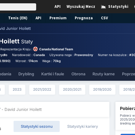
API
Wyszukaj Mecz
Statystyki
Tenis (EN)
API
Premium
Prognoza
CSV
id Junior Hoilett
Hoilett
Staty
Reprezentacja Kraju :
Canada National Team
zydło
Narodowość :
Canada
Używana noga :
Prawonożny
Numer na koszulce :
#3
6.1990)
Wzrost :
174cm
Waga :
70kg
odania
Drybling
Kartki i faule
Obrona
Rzuty karne
Poprze
4
2023
2021/2022
2020/2021
2019/2020
2018/2
Pobierz
y
- David Junior Hoilett
Pobierz w
2025/2026
średnią s
Statystyki sezonu
Statystyki kariery
6