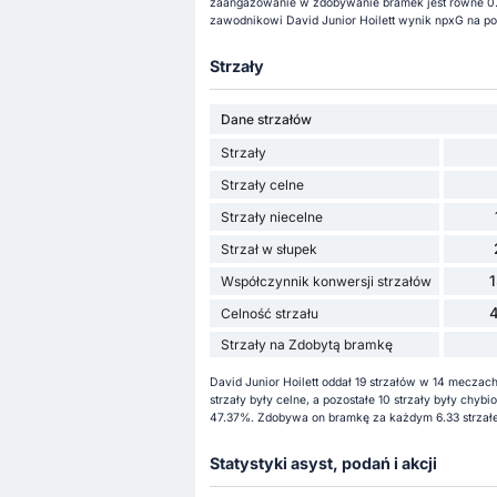
zaangażowanie w zdobywanie bramek jest równe 0.82
zawodnikowi David Junior Hoilett wynik npxG na poz
Strzały
Dane strzałów
Strzały
Strzały celne
Strzały niecelne
Strzał w słupek
Współczynnik konwersji strzałów
Celność strzału
Strzały na Zdobytą bramkę
David Junior Hoilett oddał 19 strzałów w 14 meczach
strzały były celne, a pozostałe 10 strzały były chyb
47.37%. Zdobywa on bramkę za każdym 6.33 strzałem
Statystyki asyst, podań i akcji