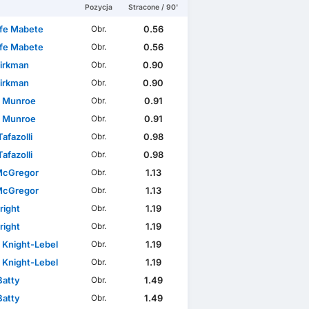
Pozycja
Stracone / 90'
ofe Mabete
0.56
Obr.
ofe Mabete
0.56
Obr.
Kirkman
0.90
Obr.
Kirkman
0.90
Obr.
y Munroe
0.91
Obr.
y Munroe
0.91
Obr.
afazolli
0.98
Obr.
afazolli
0.98
Obr.
McGregor
1.13
Obr.
McGregor
1.13
Obr.
right
1.19
Obr.
right
1.19
Obr.
 Knight-Lebel
1.19
Obr.
 Knight-Lebel
1.19
Obr.
Batty
1.49
Obr.
Batty
1.49
Obr.