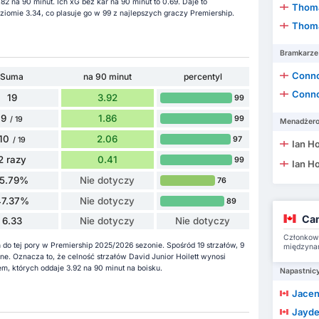
 na 90 minut. Ich xG bez kar na 90 minut to 0.69. Daje to
Thoma
iomie 3.34, co plasuje go w 99 z najlepszych graczy Premiership.
Thoma
Bramkarze
Conno
Suma
na 90 minut
percentyl
Conno
19
3.92
99
9
1.86
99
/ 19
Menadżer
10
2.06
97
/ 19
Ian H
2 razy
0.41
99
Ian H
15.79%
Nie dotyczy
76
47.37%
Nie dotyczy
89
Can
6.33
Nie dotyczy
Nie dotyczy
Członkowi
 do tej pory w Premiership 2025/2026 sezonie. Spośród 19 strzałów, 9
międzyna
ione. Oznacza to, że celność strzałów David Junior Hoilett wynosi
, których oddaje 3.92 na 90 minut na boisku.
Napastnic
Jacen
Jayde