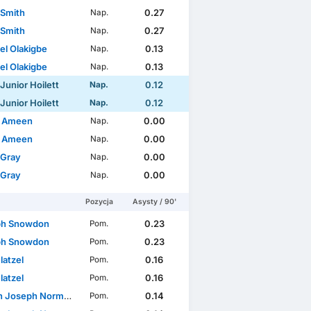
 Smith
0.27
Nap.
 Smith
0.27
Nap.
el Olakigbe
0.13
Nap.
el Olakigbe
0.13
Nap.
Junior Hoilett
0.12
Nap.
Junior Hoilett
0.12
Nap.
n Ameen
0.00
Nap.
n Ameen
0.00
Nap.
a Europy UEFA
Puchar Szkocji
International Friendlies
 Gray
0.00
Nap.
 Gray
0.00
Nap.
Pozycja
Asysty / 90'
ph Snowdon
0.23
Pom.
ph Snowdon
0.23
Pom.
latzel
0.16
Pom.
latzel
0.16
Pom.
oseph Norman Oldaker
0.14
Pom.