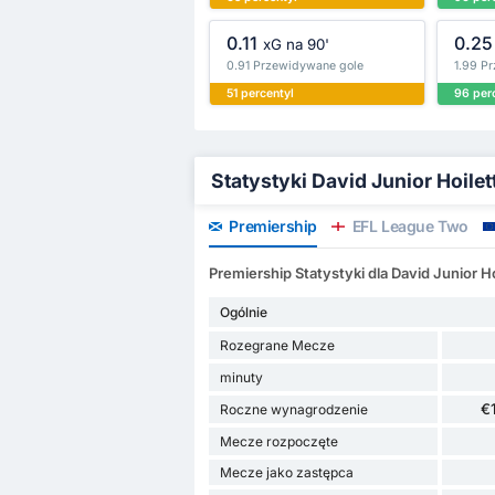
0.11
0.25
xG na 90'
0.91 Przewidywane gole
1.99 P
51 percentyl
96 per
Statystyki David Junior Hoile
Premiership
EFL League Two
Premiership Statystyki dla David Junior Ho
Ogólnie
Rozegrane Mecze
minuty
€
Roczne wynagrodzenie
Mecze rozpoczęte
Mecze jako zastępca