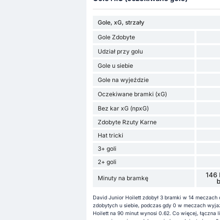
Gole, xG, strzały
Gole Zdobyte
Udział przy golu
Gole u siebie
Gole na wyjeździe
Oczekiwane bramki (xG)
Bez kar xG (npxG)
Zdobyte Rzuty Karne
Hat tricki
3+ goli
2+ goli
146 
Minuty na bramkę
David Junior Hoilett zdobył 3 bramki w 14 meczach d
zdobytych u siebie, podczas gdy 0 w meczach wyjaz
Hoilett na 90 minut wynosi 0.62. Co więcej, łączna l