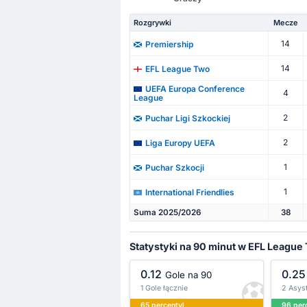
Rozgrywki
Mecze
14
Premiership
14
EFL League Two
UEFA Europa Conference
4
League
2
Puchar Ligi Szkockiej
2
Liga Europy UEFA
1
Puchar Szkocji
1
International Friendlies
Suma 2025/2026
38
Statystyki na 90 minut w EFL League
0.12
0.25
Gole na 90
1 Gole łącznie
2 Asyst
65 percentyl
96 per