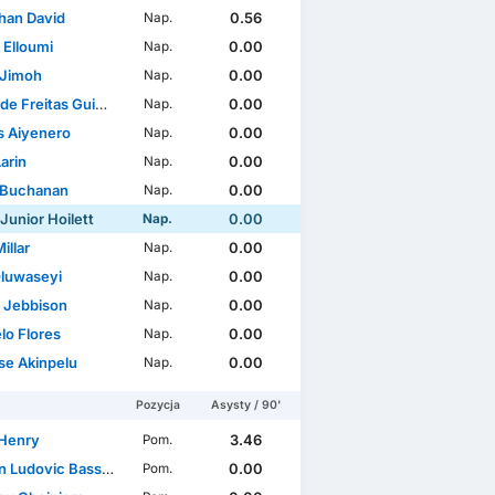
han David
0.56
Nap.
 Elloumi
0.00
Nap.
 Jimoh
0.00
Nap.
reitas Guimarães Coimbra
0.00
Nap.
s Aiyenero
0.00
Nap.
arin
0.00
Nap.
 Buchanan
0.00
Nap.
Junior Hoilett
0.00
Nap.
illar
0.00
Nap.
Oluwaseyi
0.00
Nap.
l Jebbison
0.00
Nap.
lo Flores
0.00
Nap.
se Akinpelu
0.00
Nap.
Pozycja
Asysty / 90'
 Henry
3.46
Pom.
 Ludovic Bassong
0.00
Pom.