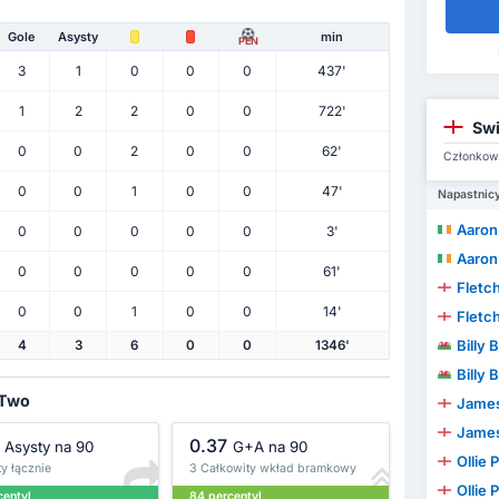
Gole
Asysty
min
PEN
3
1
0
0
0
437'
1
2
2
0
0
722'
Sw
0
0
2
0
0
62'
Członkowi
0
0
1
0
0
47'
Napastnic
Aaron
0
0
0
0
0
3'
Aaron
0
0
0
0
0
61'
Fletc
0
0
1
0
0
14'
Fletc
Billy 
4
3
6
0
0
1346'
Billy 
 Two
James
James
0.37
Asysty na 90
G+A na 90
Ollie 
y łącznie
3 Całkowity wkład bramkowy
Ollie 
centyl
84 percentyl