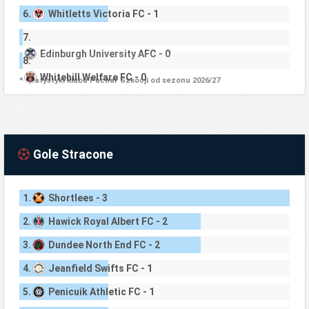
6.
Whitletts Victoria FC - 1
7.
Edinburgh University AFC - 0
8.
Whitehill Welfare FC - 0
* Statystyki klubu Puchar Szkocji od sezonu 2026/27
Gole Stracone
1.
Shortlees - 3
2.
Hawick Royal Albert FC - 2
3.
Dundee North End FC - 2
4.
Jeanfield Swifts FC - 1
5.
Penicuik Athletic FC - 1