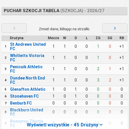
PUCHAR SZKOCJI TABELA
(SZKOCJA) - 2026/27
Zmień dane, klikając na strzałki.
Drużyna
Mecze
W
D
L
ZG
SG
RB
St Andrews United
1
1
0
0
1
0
+1
1
FC
Whitletts Victoria
1
1
0
0
1
0
+1
2
FC
Penicuik Athletic
1
1
0
0
2
1
+1
3
FC
Dundee North End
1
1
0
0
3
2
+1
4
FC
Glenafton Athletic
1
0
1
0
0
0
0
5
Stonehaven FC
1
0
1
0
0
0
0
6
Benburb FC
0
0
0
0
0
0
0
7
Blackburn United
0
0
0
0
0
0
0
8
FC
Bonnyton Thistle
0
0
0
0
0
0
0
9
Wyświetl wszystkie - 45 Drużyny
FC