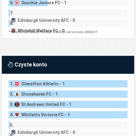
6.
Sauchie Juniors FC - 1
7.
Edinburgh University AFC - 0
8.
Whitehill Welfare FC - 0
* Statystyki klubu Puchar Szkocji od sezonu 2026/27
Czyste konto
1.
Glenafton Athletic - 1
2.
Stonehaven FC - 1
3.
St Andrews United FC - 1
4.
Whitletts Victoria FC - 1
5.
Edinburgh University AFC - 0
6.