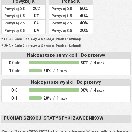
Powyżej X
Ponad X
20%
80%
Powyżej 0.5
Powyżej 0.5
0%
40%
Powyżej 1.5
Powyżej 1.5
0%
40%
Powyżej 2.5
Powyżej 2.5
0%
20%
Powyżej 3.5
Powyżej 3.5
* FHG = Gole 1 połowy w Szkocja-Puchar Szkocji
* 2HG = Gole 2 połowy w Szkocja-Puchar Szkocji
Najczęstsze sumy goli - Do przerwy
0
Gole
80%
/
4
razy
1
Gole
20%
/
1
razy
Najczęstsze wyniki - Do przerwy
0-0
80%
/
4
razy
0-1
20%
/
1
razy
PUCHAR SZKOCJI STATYSTYKI ZAWODNIKÓW
Puchar Szkocji 2026/2027 to turniej pucharowy. W przypadku pucharów,