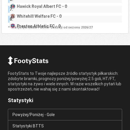
Hawick Royal Albert FC - 0
7.
Whitehill Welfare FC - 0
8.
Preston Athletic FC - 0
* Statystyki klubu Puchar Szkocji od sezonu 2026/27
FootyStats to Twoje najlepsze źródło statystyk piłkarskich:
zdobyte bramki, prognozy poniżej/powyżej 2.5 goli, HT/FT,
statystyki na żywo i wiele innych. W razie wszelkich pytań lub
spostrzeżeń, nie wahaj się z nami skontaktować!
Statystyki
Powyżej/Poniżej - Gole
Statystyki BTTS