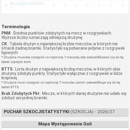
Broughty Athletic
0
0
0
0
0
0
0
10
FC
Burntisland
0
0
0
0
0
0
0
11
Shipyard
Camelon Juniors
Terminologia
0
0
0
0
0
0
0
12
FC
PNM
: Średnia punktów zdobytych na mecz w rozgrywkach.
Wyższe liczby oznaczają silniejszą drużynę.
Carluke Rovers FC
0
0
0
0
0
0
0
13
CK
: Tabela drużyn o największej liczbie meczów, w których nie
Coldstream FC
0
0
0
0
0
0
0
14
stracili żadnej bramki. Statystyki są pobierane jedynie z rozgrywek
Creetown FC
0
0
0
0
0
0
0
15
ligowych.
* Drużyna musiała rozegrać co najmniej 7 meczów, aby zakwalifikować się do tej
Dalkeith Thistle FC
0
0
0
0
0
0
0
16
tabeli czystych kont.
Darvel FC
0
0
0
0
0
0
0
17
BTTS
: Lista drużyn z największą liczbą meczów, w których obie
Drumchapel United
drużyny zdobyły punkty. Statystyki wyłącznie z rozgrywek w lidze
0
0
0
0
0
0
0
18
FC
krajowej.
* Drużyna musi rozegrać co najmniej 7 meczów, zanim zakwalifikuje się do tej
Dunbar United FC
0
0
0
0
0
0
0
19
tabeli BTTS.
Dundonald Bluebell
0
0
0
0
0
0
0
20
Brak Zdobytych Pkt
: Mecze, w których danej drużynie nie udało się
FC
zdobyć ani jednej bramki.
Easthouses Lily
0
0
0
0
0
0
0
21
Miners Welfare FC
PUCHAR SZKOCJISTATYSTYKI
(SZKOCJA) - 2026/27
Edinburgh
0
0
0
0
0
0
0
22
University AFC
Mapa Występowania Goli
Girvan FC
0
0
0
0
0
0
0
23