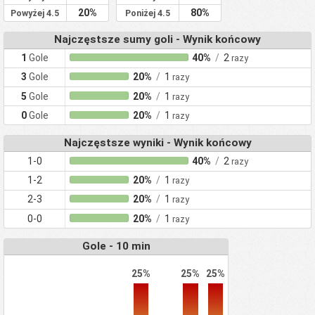
20%
80%
Powyżej 4.5
Poniżej 4.5
Najczęstsze sumy goli - Wynik końcowy
1
Gole
40%
/
2
razy
3
Gole
20%
/
1
razy
5
Gole
20%
/
1
razy
0
Gole
20%
/
1
razy
Najczęstsze wyniki - Wynik końcowy
1-0
40%
/
2
razy
1-2
20%
/
1
razy
2-3
20%
/
1
razy
0-0
20%
/
1
razy
Gole - 10 min
25%
25%
25%