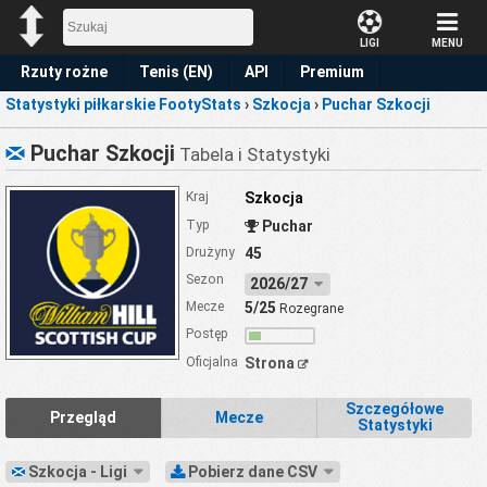
LIGI
MENU
Rzuty rożne
Tenis (EN)
API
Premium
Statystyki piłkarskie FootyStats
›
Szkocja
›
Puchar Szkocji
Prognoza
Puchar Szkocji
Tabela i Statystyki
Kraj
Szkocja
Typ
Puchar
Drużyny
45
Sezon
2026/27
Mecze
5/25
Rozegrane
Postęp
Oficjalna
Strona
Szczegółowe
Przegląd
Mecze
Statystyki
Szkocja - Ligi
Pobierz dane CSV