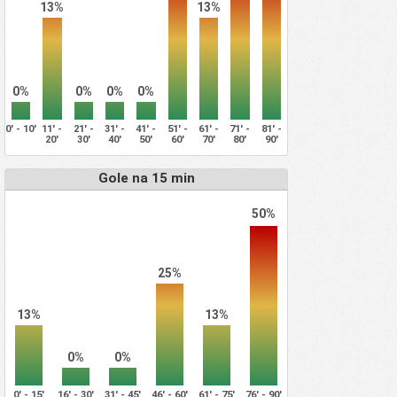
13%
13%
0%
0%
0%
0%
0' - 10'
11' -
21' -
31' -
41' -
51' -
61' -
71' -
81' -
20'
30'
40'
50'
60'
70'
80'
90'
Gole na 15 min
50%
25%
13%
13%
0%
0%
0' - 15'
16' - 30'
31' - 45'
46' - 60'
61' - 75'
76' - 90'