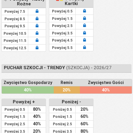
Kartki
Rożne
Powyżej 0.5
Powyżej 7.5
Powyżej 1.5
Powyżej 8.5
Powyżej 2.5
Powyżej 9.5
Powyżej 3.5
Powyżej 10.5
Powyżej 4.5
Powyżej 11.5
Powyżej 5.5
Powyżej 12.5
PUCHAR SZKOCJI - TRENDY
(SZKOCJA) - 2026/27
Zwycięstwo Gospodarzy
Remis
Zwycięstwo Gości
40%
20%
40%
Powyżej +
Poniżej -
80%
20%
Powyżej 0.5
Poniżej 0.5
40%
60%
Powyżej 1.5
Poniżej 1.5
40%
60%
Powyżej 2.5
Poniżej 2.5
20%
80%
Powyżej 3.5
Poniżej 3.5