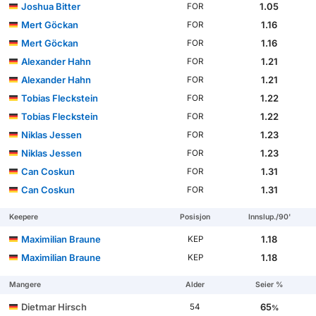
Joshua Bitter
1.05
FOR
Mert Göckan
1.16
FOR
Mert Göckan
1.16
FOR
Alexander Hahn
1.21
FOR
Alexander Hahn
1.21
FOR
Tobias Fleckstein
1.22
FOR
Tobias Fleckstein
1.22
FOR
Niklas Jessen
1.23
FOR
Niklas Jessen
1.23
FOR
Can Coskun
1.31
FOR
Can Coskun
1.31
FOR
Keepere
Posisjon
Innslup./90'
Maximilian Braune
1.18
KEP
Maximilian Braune
1.18
KEP
Mangere
Alder
Seier %
Dietmar Hirsch
65
54
%