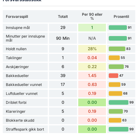
Per 90 eller
Forsvarsspill
Totalt
Prosentil
%
29
1
Innslupne mål
91
Minutter per innslupne
90 Min
N/A
91
mål
9
28%
Holdt nullen
83
1
0.04
Taklinger
55
6
0.22
Avskjæringer
76
39
1.45
Bakkedueller
47
17
0.63
Bakkedueller vunnet
59
5
0.19
Luftdueller vunnet
68
0
0.00
Driblet forbi
99
5
0.19
Klareringer
70
0
0.00
Blokkerte skudd
63
0
0.00
Straffespark gikk bort
99