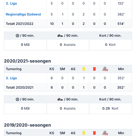
3. Liga
5
0
0
0
0
0
132'
Regionalliga Südwest
5
1
0
2
0
0
382'
Totalt 2021/2022
10
1
0
2
0
0
514'
/ 90 min.
/ 90 min.
Kort / 90 min.
0
Mål
0
Assists
0
Kort
2020/2021-sesongen
Turnering
KS
SM
AS
Min
PEN
3. Liga
6
0
0
1
0
0
352'
Totalt 2020/2021
6
0
0
1
0
0
352'
/ 90 min.
/ 90 min.
Kort / 90 min.
0
Mål
0
Assists
0.26
Kort
2019/2020-sesongen
Turnering
KS
SM
AS
Min
PEN