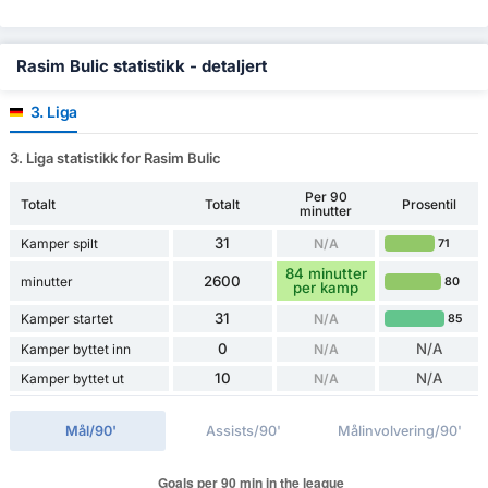
Rasim Bulic statistikk - detaljert
3. Liga
3. Liga statistikk for Rasim Bulic
Per 90
Totalt
Totalt
Prosentil
minutter
31
Kamper spilt
N/A
71
84 minutter
2600
minutter
80
per kamp
31
Kamper startet
N/A
85
0
N/A
Kamper byttet inn
N/A
10
N/A
Kamper byttet ut
N/A
Mål/90'
Assists/90'
Målinvolvering/90'