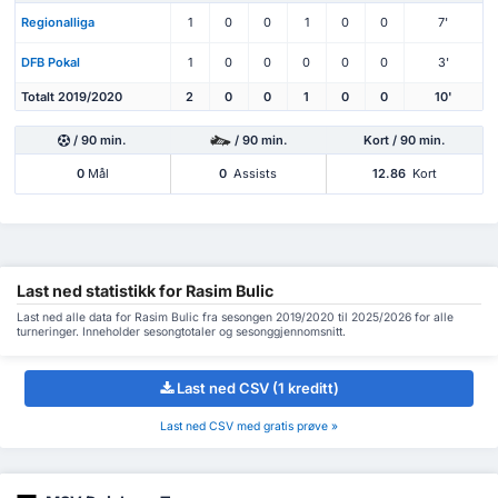
Regionalliga
1
0
0
1
0
0
7'
DFB Pokal
1
0
0
0
0
0
3'
Totalt 2019/2020
2
0
0
1
0
0
10'
/ 90 min.
/ 90 min.
Kort / 90 min.
0
Mål
0
Assists
12.86
Kort
Last ned statistikk for Rasim Bulic
Last ned alle data for Rasim Bulic fra sesongen 2019/2020 til 2025/2026 for alle
turneringer. Inneholder sesongtotaler og sesonggjennomsnitt.
Last ned CSV (1 kreditt)
Last ned CSV med gratis prøve »