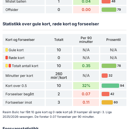
1
0.04
Mistet ballen
48
0
0.00
Offsider
79
Statistikk over gule kort, røde kort og forseelser
Per 90
Kort og forseelser
Totalt
Prosentil
minutter
10
N/A
N/A
Gule kort
0
N/A
N/A
Røde kort
10
0.35
Totalt antall kort
78
260
N/A
Minutter per kort
32
min'/kort
10
32%
Kort over 0.5
94
2
0.07
Forseelser begått
42
3
0.11
Fortseelser imot
60
Rasim Bulic har fått 10 gule kort og 0 røde kort på 31 kamper så langt i 3. Liga
2025/2026-sesongen. De foretar 0.07 forseelser per 90 minutter.
Forsvarsstatistikk