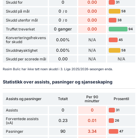
0
0.00
Skudd for
31
0
0.00
Skudd på mål
58
/ 0
0
0.00
Skudd utenfor mål
38
/ 0
0 ganger
0.00
Truffet treverket
94
Konverteringsfrekvens
0.00%
N/A
45
for skudd
0.00%
N/A
Skuddnøyaktighet
58
0.00
N/A
N/A
Skudd per scorede mål
Rasim Bulic har ikke tatt noen skudd i 3. Liga 2025/2026-sesongen enda.
Statistikk over assists, pasninger og sjanseskaping
Per 90
Assists og pasninger
Totalt
Prosentil
minutter
0
0
Assists
31
Forventede assists
0.23
0.01
26
(xA)
90
3.34
Pasninger
47