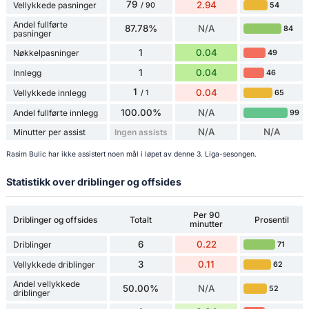
79
2.94
Vellykkede pasninger
54
/ 90
Andel fullførte
87.78%
N/A
84
pasninger
1
0.04
Nøkkelpasninger
49
1
0.04
Innlegg
46
1
0.04
Vellykkede innlegg
65
/ 1
100.00%
N/A
Andel fullførte innlegg
99
N/A
N/A
Minutter per assist
Ingen assists
Rasim Bulic har ikke assistert noen mål i løpet av denne 3. Liga-sesongen.
Statistikk over driblinger og offsides
Per 90
Driblinger og offsides
Totalt
Prosentil
minutter
6
0.22
Driblinger
71
3
0.11
Vellykkede driblinger
62
Andel vellykkede
50.00%
N/A
52
driblinger