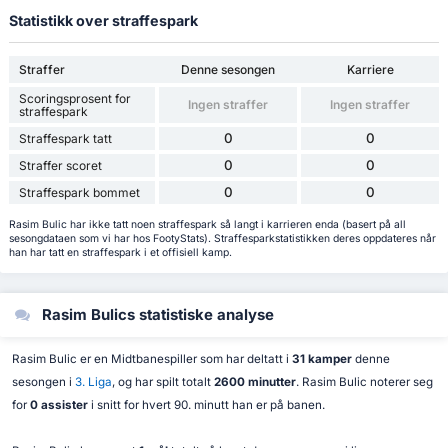
Statistikk over straffespark
Straffer
Denne sesongen
Karriere
Scoringsprosent for
Ingen straffer
Ingen straffer
straffespark
0
0
Straffespark tatt
0
0
Straffer scoret
0
0
Straffespark bommet
Rasim Bulic har ikke tatt noen straffespark så langt i karrieren enda (basert på all
sesongdataen som vi har hos FootyStats). Straffesparkstatistikken deres oppdateres når
han har tatt en straffespark i et offisiell kamp.
Rasim Bulics statistiske analyse
Rasim Bulic er en Midtbanespiller som har deltatt i
31 kamper
denne
sesongen i
3. Liga
, og har spilt totalt
2600 minutter
. Rasim Bulic noterer seg
for
0 assister
i snitt for hvert 90. minutt han er på banen.