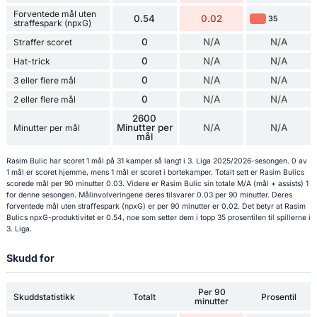
Forventede mål uten
0.54
0.02
35
straffespark (npxG)
0
N/A
N/A
Straffer scoret
0
N/A
N/A
Hat-trick
0
N/A
N/A
3 eller flere mål
0
N/A
N/A
2 eller flere mål
2600
Minutter per
N/A
N/A
Minutter per mål
mål
Rasim Bulic har scoret 1 mål på 31 kamper så langt i 3. Liga 2025/2026-sesongen. 0 av
1 mål er scoret hjemme, mens 1 mål er scoret i bortekamper. Totalt sett er Rasim Bulics
scorede mål per 90 minutter 0.03. Videre er Rasim Bulic sin totale M/A (mål + assists) 1
for denne sesongen. Målinvolveringene deres tilsvarer 0.03 per 90 minutter. Deres
forventede mål uten straffespark (npxG) er per 90 minutter er 0.02. Det betyr at Rasim
Bulics npxG-produktivitet er 0.54, noe som setter dem i topp 35 prosentilen til spillerne i
3. Liga.
Skudd for
Per 90
Skuddstatistikk
Totalt
Prosentil
minutter