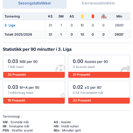
Sesongstatistikker
Karrierestatistikker
Turnering
KS
SM
AS
Min
PEN
3. Liga
31
1
0
10
0
0
2600'
Totalt 2025/2026
31
1
0
10
0
0
2600'
Statistikk per 90 minutter i 3. Liga
0.03
0.00
Mål per 90
Assists per 90
1 Mål totalt
0 Assists totalt
35 Prosentil
31 Prosentil
0.03
0.02
M+A per 90
xG per 90'
1 målbidrag totalt
0.54 Forventede mål
19 Prosentil
33 Prosentil
Terminologi :
SM
: Scorede mål
AS
: Assists
IM
: Innslupne mål
HN
: Holdt nullen
PEN
: Straffer scoret
Min
: Minutter spilt