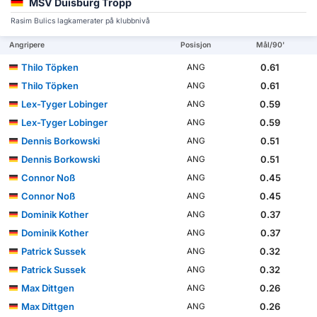
MSV Duisburg Tropp
Rasim Bulics lagkamerater på klubbnivå
Angripere
Posisjon
Mål/90'
Thilo Töpken
0.61
ANG
Thilo Töpken
0.61
ANG
Lex-Tyger Lobinger
0.59
ANG
Lex-Tyger Lobinger
0.59
ANG
Dennis Borkowski
0.51
ANG
Dennis Borkowski
0.51
ANG
Connor Noß
0.45
ANG
Connor Noß
0.45
ANG
Dominik Kother
0.37
ANG
Dominik Kother
0.37
ANG
Patrick Sussek
0.32
ANG
Patrick Sussek
0.32
ANG
Max Dittgen
0.26
ANG
Max Dittgen
0.26
ANG