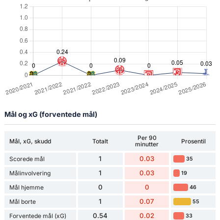
Mål og xG (forventede mål)
Per 90
Mål, xG, skudd
Totalt
Prosentil
minutter
1
0.03
Scorede mål
35
1
0.03
Målinvolvering
19
0
0
Mål hjemme
46
1
0.07
Mål borte
55
0.54
0.02
Forventede mål (xG)
33