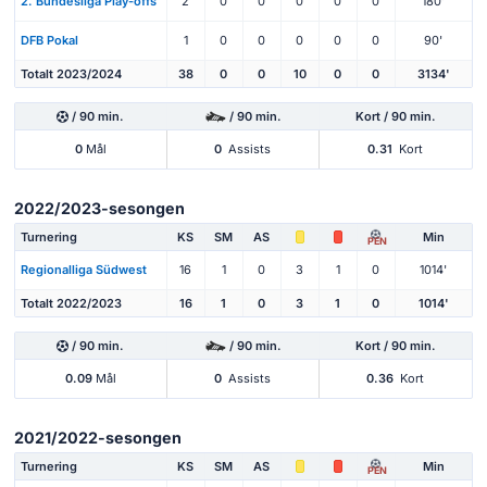
2. Bundesliga Play-offs
2
0
0
0
0
0
180'
DFB Pokal
1
0
0
0
0
0
90'
Totalt 2023/2024
38
0
0
10
0
0
3134'
/ 90 min.
/ 90 min.
Kort / 90 min.
0
Mål
0
Assists
0.31
Kort
2022/2023-sesongen
Turnering
KS
SM
AS
Min
PEN
Regionalliga Südwest
16
1
0
3
1
0
1014'
Totalt 2022/2023
16
1
0
3
1
0
1014'
/ 90 min.
/ 90 min.
Kort / 90 min.
0.09
Mål
0
Assists
0.36
Kort
2021/2022-sesongen
Turnering
KS
SM
AS
Min
PEN