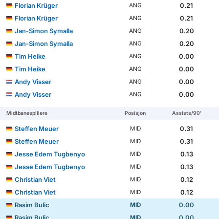
Florian Krüger
0.21
ANG
Florian Krüger
0.21
ANG
Jan-Simon Symalla
0.20
ANG
Jan-Simon Symalla
0.20
ANG
Tim Heike
0.00
ANG
Tim Heike
0.00
ANG
Andy Visser
0.00
ANG
Andy Visser
0.00
ANG
Midtbanespillere
Posisjon
Assists/90'
Steffen Meuer
0.31
MID
Steffen Meuer
0.31
MID
Jesse Edem Tugbenyo
0.13
MID
Jesse Edem Tugbenyo
0.13
MID
Christian Viet
0.12
MID
Christian Viet
0.12
MID
Rasim Bulic
0.00
MID
Rasim Bulic
0.00
MID