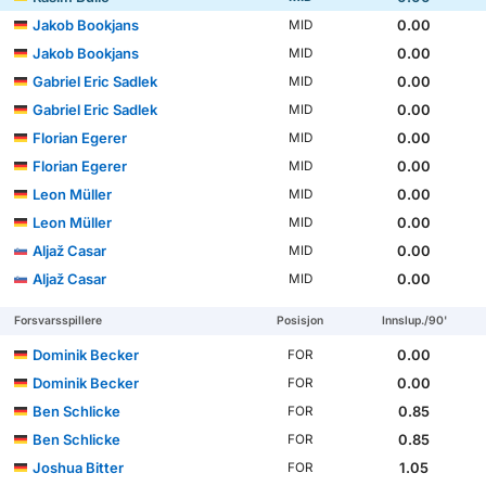
Jakob Bookjans
0.00
MID
Jakob Bookjans
0.00
MID
Gabriel Eric Sadlek
0.00
MID
Gabriel Eric Sadlek
0.00
MID
Florian Egerer
0.00
MID
Florian Egerer
0.00
MID
Leon Müller
0.00
MID
Leon Müller
0.00
MID
Aljaž Casar
0.00
MID
Aljaž Casar
0.00
MID
Forsvarsspillere
Posisjon
Innslup./90'
Dominik Becker
0.00
FOR
Dominik Becker
0.00
FOR
Ben Schlicke
0.85
FOR
Ben Schlicke
0.85
FOR
Joshua Bitter
1.05
FOR