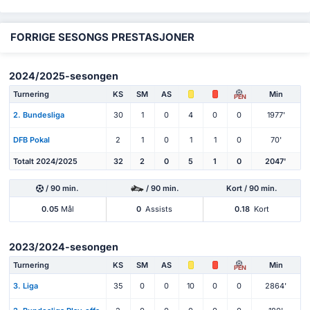
FORRIGE SESONGS PRESTASJONER
2024/2025-sesongen
Turnering
KS
SM
AS
Min
PEN
2. Bundesliga
30
1
0
4
0
0
1977'
DFB Pokal
2
1
0
1
1
0
70'
Totalt 2024/2025
32
2
0
5
1
0
2047'
/ 90 min.
/ 90 min.
Kort / 90 min.
0.05
Mål
0
Assists
0.18
Kort
2023/2024-sesongen
Turnering
KS
SM
AS
Min
PEN
3. Liga
35
0
0
10
0
0
2864'