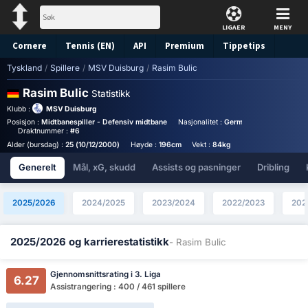
LIGAER
MENY
Cornere
Tennis (EN)
API
Premium
Tippetips
Tyskland
/
Spillere
/
MSV Duisburg
/
Rasim Bulic
Rasim Bulic
Statistikk
Klubb :
MSV Duisburg
Posisjon :
Midtbanespiller - Defensiv midtbane
Nasjonalitet :
Germany
Birthplace :
Draktnummer :
#6
Alder (bursdag) :
25 (10/12/2000)
Høyde :
196cm
Vekt :
84kg
Generelt
Mål, xG, skudd
Assists og pasninger
Dribling
2025/2026
2024/2025
2023/2024
2022/2023
202
2025/2026 og karrierestatistikk
- Rasim Bulic
Gjennomsnittsrating i 3. Liga
6.27
Assistrangering : 400 / 461 spillere