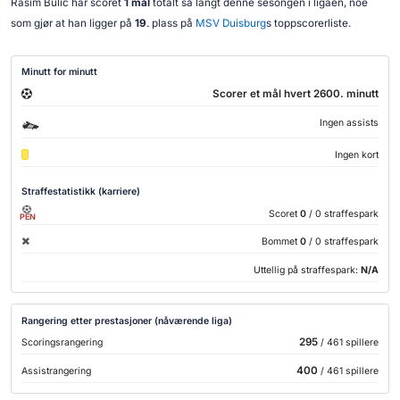
Rasim Bulic har scoret
1 mål
totalt så langt denne sesongen i ligaen, noe
som gjør at han ligger på
19
. plass på
MSV Duisburg
s toppscorerliste.
Minutt for minutt
Scorer et mål hvert 2600. minutt
Ingen assists
Ingen kort
Straffestatistikk (karriere)
Scoret
0
/ 0 straffespark
PEN
Bommet
0
/ 0 straffespark
Uttellig på straffespark:
N/A
Rangering etter prestasjoner (nåværende liga)
295
Scoringsrangering
/ 461 spillere
400
Assistrangering
/ 461 spillere