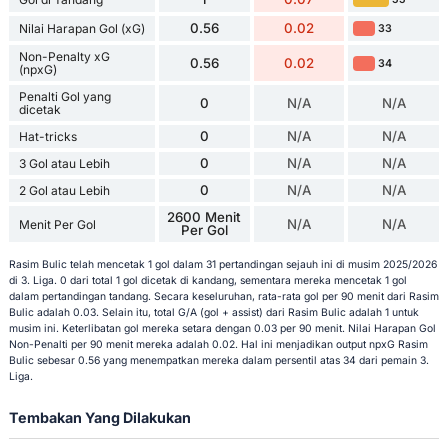
0.56
0.02
Nilai Harapan Gol (xG)
33
Non-Penalty xG
0.56
0.02
34
(npxG)
Penalti Gol yang
0
N/A
N/A
dicetak
0
N/A
N/A
Hat-tricks
0
N/A
N/A
3 Gol atau Lebih
0
N/A
N/A
2 Gol atau Lebih
2600 Menit
N/A
N/A
Menit Per Gol
Per Gol
Rasim Bulic telah mencetak 1 gol dalam 31 pertandingan sejauh ini di musim 2025/2026
di 3. Liga. 0 dari total 1 gol dicetak di kandang, sementara mereka mencetak 1 gol
dalam pertandingan tandang. Secara keseluruhan, rata-rata gol per 90 menit dari Rasim
Bulic adalah 0.03. Selain itu, total G/A (gol + assist) dari Rasim Bulic adalah 1 untuk
musim ini. Keterlibatan gol mereka setara dengan 0.03 per 90 menit. Nilai Harapan Gol
Non-Penalti per 90 menit mereka adalah 0.02. Hal ini menjadikan output npxG Rasim
Bulic sebesar 0.56 yang menempatkan mereka dalam persentil atas 34 dari pemain 3.
Liga.
Tembakan Yang Dilakukan