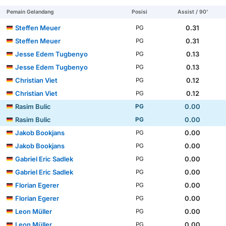
Pemain Gelandang
Posisi
Assist / 90'
Steffen Meuer
0.31
PG
Steffen Meuer
0.31
PG
Jesse Edem Tugbenyo
0.13
PG
Jesse Edem Tugbenyo
0.13
PG
Christian Viet
0.12
PG
Christian Viet
0.12
PG
Rasim Bulic
0.00
PG
Rasim Bulic
0.00
PG
Jakob Bookjans
0.00
PG
Jakob Bookjans
0.00
PG
Gabriel Eric Sadlek
0.00
PG
Gabriel Eric Sadlek
0.00
PG
Florian Egerer
0.00
PG
Florian Egerer
0.00
PG
Leon Müller
0.00
PG
Leon Müller
0.00
PG