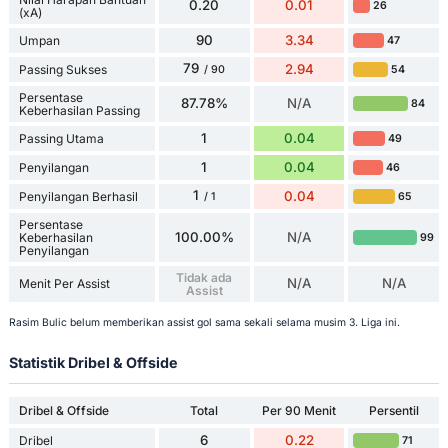
0.20
0.01
26
(xA)
90
3.34
Umpan
47
79
2.94
Passing Sukses
54
/ 90
Persentase
87.78%
N/A
84
Keberhasilan Passing
1
0.04
Passing Utama
49
1
0.04
Penyilangan
46
1
0.04
Penyilangan Berhasil
65
/ 1
Persentase
100.00%
N/A
Keberhasilan
99
Penyilangan
Tidak ada
N/A
N/A
Menit Per Assist
Assist
Rasim Bulic belum memberikan assist gol sama sekali selama musim 3. Liga ini.
Statistik Dribel & Offside
Dribel & Offside
Total
Per 90 Menit
Persentil
6
0.22
Dribel
71