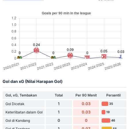
Gol dan xG (Nilai Harapan Gol)
Gol, xG, Tembakan
Total
Per 90 Menit
Persentil
1
0.03
Gol Dicetak
35
1
0.03
Keterlibatan dalam Gol
19
0
0
Gol di Kandang
46
1
0.07
Gol di Tandang
55