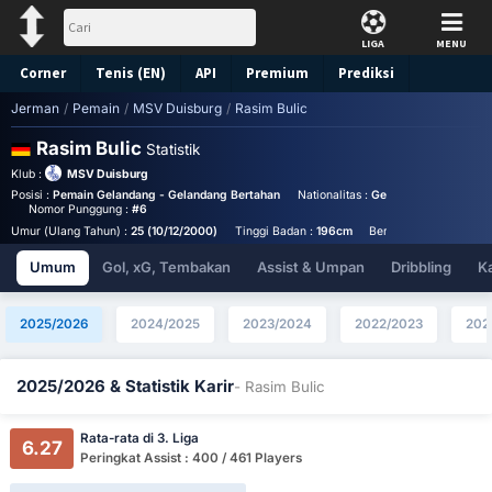
LIGA
MENU
Corner
Tenis (EN)
API
Premium
Prediksi
Jerman
/
Pemain
/
MSV Duisburg
/
Rasim Bulic
Rasim Bulic
Statistik
Klub :
MSV Duisburg
Posisi :
Pemain Gelandang - Gelandang Bertahan
Nationalitas :
Germany
Birthplace
Nomor Punggung :
#6
Umur (Ulang Tahun) :
25 (10/12/2000)
Tinggi Badan :
196cm
Berat Badan :
84kg
Umum
Gol, xG, Tembakan
Assist & Umpan
Dribbling
K
2025/2026
2024/2025
2023/2024
2022/2023
202
2025/2026 & Statistik Karir
- Rasim Bulic
Rata-rata di 3. Liga
6.27
Peringkat Assist : 400 / 461 Players