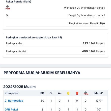
Rekor Penalti (Karir)
Mencetak
0
/ 0 tendangan penalti
PEN
Gagal
0
/ 0 tendangan penalti
Tingkat Konversi Penalti:
N/A
Peringkat berdasarkan output (Liga Saat Ini)
295
Peringkat Gol
/ 461 Players
400
Peringkat Assist
/ 461 Players
PERFORMA MUSIM-MUSIM SEBELUMNYA
2024/2025 Musim
Kompetisi
PD
Gl
As
Menit'
PEN
2. Bundesliga
30
1
0
4
0
0
1977'
DFB Pokal
2
1
0
1
1
0
70'