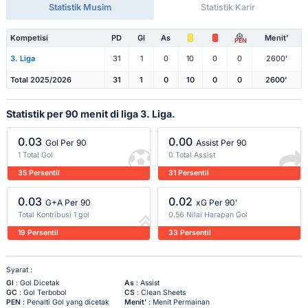
Statistik Musim
Statistik Karir
Kompetisi
PD
Gl
As
Menit'
PEN
3. Liga
31
1
0
10
0
0
2600'
Total 2025/2026
31
1
0
10
0
0
2600'
Statistik per 90 menit di liga 3. Liga.
0.03
0.00
Gol Per 90
Assist Per 90
1 Total Gol
0 Total Assist
35 Persentil
31 Persentil
0.03
0.02
G+A Per 90
xG Per 90'
Total Kontribusi 1 gol
0.56 Nilai Harapan Gol
19 Persentil
33 Persentil
Syarat :
Gl
: Gol Dicetak
As
: Assist
GC
: Gol Terbobol
CS
: Clean Sheets
PEN
: Penalti Gol yang dicetak
Menit'
: Menit Permainan