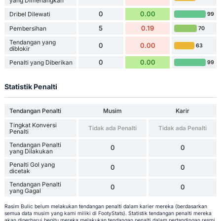
yang Dimenangkan
0
0.00
Dribel Dilewati
99
5
0.19
Pembersihan
70
Tendangan yang
0
0.00
63
diblokir
0
0.00
Penalti yang Diberikan
99
Statistik Penalti
Tendangan Penalti
Musim
Karir
Tingkat Konversi
Tidak ada Penalti
Tidak ada Penalti
Penalti
Tendangan Penalti
0
0
yang Dilakukan
Penalti Gol yang
0
0
dicetak
Tendangan Penalti
0
0
yang Gagal
Rasim Bulic belum melakukan tendangan penalti dalam karier mereka (berdasarkan
semua data musim yang kami miliki di FootyStats). Statistik tendangan penalti mereka
akan diperbarui begitu mereka melakukan tendangan penalti dalam pertandingan resmi.