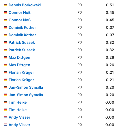
Dennis Borkowski
0.51
PD
Connor Noß
0.45
PD
Connor Noß
0.45
PD
Dominik Kother
0.37
PD
Dominik Kother
0.37
PD
Patrick Sussek
0.32
PD
Patrick Sussek
0.32
PD
Max Dittgen
0.26
PD
Max Dittgen
0.26
PD
Florian Krüger
0.21
PD
Florian Krüger
0.21
PD
Jan-Simon Symalla
0.20
PD
Jan-Simon Symalla
0.20
PD
Tim Heike
0.00
PD
Tim Heike
0.00
PD
Andy Visser
0.00
PD
Andy Visser
0.00
PD