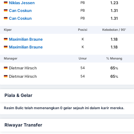
Niklas Jessen
1.23
PB
Can Coskun
1.31
PB
Can Coskun
1.31
PB
Kiper
Posisi
Kebobolan / 90'
Maximilian Braune
1.18
K
Maximilian Braune
1.18
K
Manager
Umur
% Menang
Dietmar Hirsch
65
54
%
Dietmar Hirsch
65
54
%
Piala & Gelar
Rasim Bulic telah memenangkan 0 gelar sejauh ini dalam karir mereka.
Riwayar Transfer