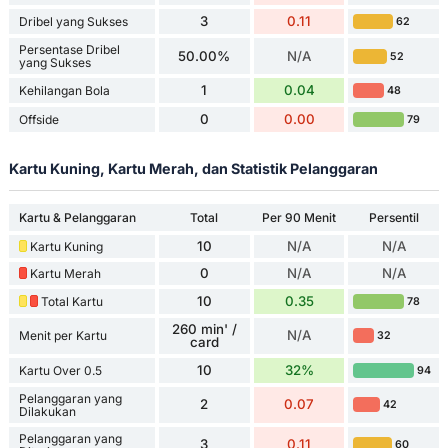
3
0.11
Dribel yang Sukses
62
Persentase Dribel
50.00%
N/A
52
yang Sukses
1
0.04
Kehilangan Bola
48
0
0.00
Offside
79
Kartu Kuning, Kartu Merah, dan Statistik Pelanggaran
Kartu & Pelanggaran
Total
Per 90 Menit
Persentil
10
N/A
N/A
Kartu Kuning
0
N/A
N/A
Kartu Merah
10
0.35
Total Kartu
78
260 min' /
N/A
Menit per Kartu
32
card
10
32%
Kartu Over 0.5
94
Pelanggaran yang
2
0.07
42
Dilakukan
Pelanggaran yang
3
0.11
60