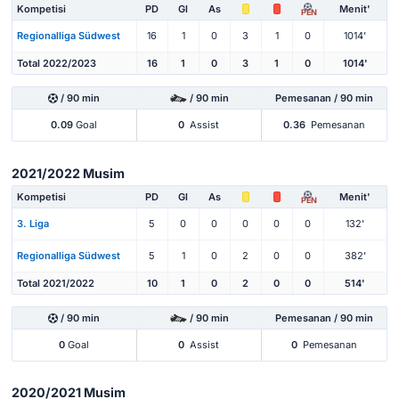
Kompetisi
PD
Gl
As
Menit'
PEN
Regionalliga Südwest
16
1
0
3
1
0
1014'
Total 2022/2023
16
1
0
3
1
0
1014'
/ 90 min
/ 90 min
Pemesanan / 90 min
0.09
Goal
0
Assist
0.36
Pemesanan
2021/2022 Musim
Kompetisi
PD
Gl
As
Menit'
PEN
3. Liga
5
0
0
0
0
0
132'
Regionalliga Südwest
5
1
0
2
0
0
382'
Total 2021/2022
10
1
0
2
0
0
514'
/ 90 min
/ 90 min
Pemesanan / 90 min
0
Goal
0
Assist
0
Pemesanan
2020/2021 Musim