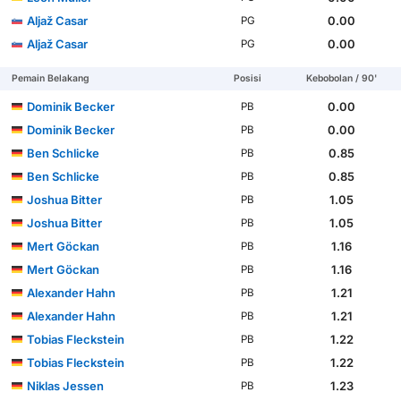
Aljaž Casar
0.00
PG
Aljaž Casar
0.00
PG
Pemain Belakang
Posisi
Kebobolan / 90'
Dominik Becker
0.00
PB
Dominik Becker
0.00
PB
Ben Schlicke
0.85
PB
Ben Schlicke
0.85
PB
Joshua Bitter
1.05
PB
Joshua Bitter
1.05
PB
Mert Göckan
1.16
PB
Mert Göckan
1.16
PB
Alexander Hahn
1.21
PB
Alexander Hahn
1.21
PB
Tobias Fleckstein
1.22
PB
Tobias Fleckstein
1.22
PB
Niklas Jessen
1.23
PB