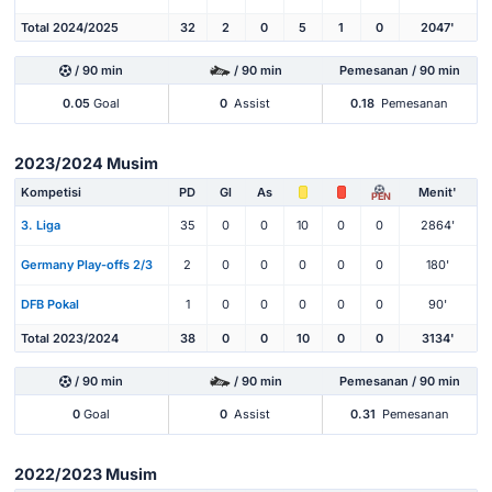
Total 2024/2025
32
2
0
5
1
0
2047'
/ 90 min
/ 90 min
Pemesanan / 90 min
0.05
Goal
0
Assist
0.18
Pemesanan
2023/2024 Musim
Kompetisi
PD
Gl
As
Menit'
PEN
3. Liga
35
0
0
10
0
0
2864'
Germany Play-offs 2/3
2
0
0
0
0
0
180'
DFB Pokal
1
0
0
0
0
0
90'
Total 2023/2024
38
0
0
10
0
0
3134'
/ 90 min
/ 90 min
Pemesanan / 90 min
0
Goal
0
Assist
0.31
Pemesanan
2022/2023 Musim