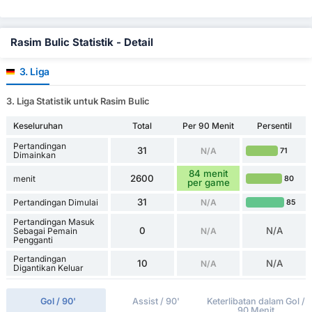
Rasim Bulic Statistik - Detail
3. Liga
3. Liga Statistik untuk Rasim Bulic
Keseluruhan
Total
Per 90 Menit
Persentil
Pertandingan
31
N/A
71
Dimainkan
84 menit
2600
menit
80
per game
31
Pertandingan Dimulai
N/A
85
Pertandingan Masuk
0
N/A
Sebagai Pemain
N/A
Pengganti
Pertandingan
10
N/A
N/A
Digantikan Keluar
Gol / 90'
Assist / 90'
Keterlibatan dalam Gol /
90 Menit