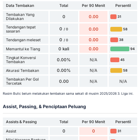
Data Tembakan
Total
Per 90 Menit
Persentil
Tembakan Yang
0
0.00
31
Dilakukan
Tendangan tepat
0
0.00
58
/ 0
sasaran
0
0.00
Tendangan meleset
38
/ 0
0 kali
0.00
Memantul ke Tiang
94
Tingkat Konversi
0.00%
N/A
45
Tembakan
0.00%
N/A
Akurasi Tembakan
58
Tembakan Per Gol
0.00
N/A
N/A
Tercetak
Rasim Bulic belum melakukan tembakan sama sekali di musim 2025/2026 3. Liga ini.
Assist, Passing, & Penciptaan Peluang
Assists & Passing
Total
Per 90 Menit
Persentil
0
0
Assist
31
Nilai Harapan Bantuan