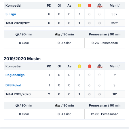
Kompetisi
PD
Gl
As
Menit'
PEN
3. Liga
6
0
0
1
0
0
352'
Total 2020/2021
6
0
0
1
0
0
352'
/ 90 min
/ 90 min
Pemesanan / 90 min
0
Goal
0
Assist
0.26
Pemesanan
2019/2020 Musim
Kompetisi
PD
Gl
As
Menit'
PEN
Regionalliga
1
0
0
1
0
0
7'
DFB Pokal
1
0
0
0
0
0
3'
Total 2019/2020
2
0
0
1
0
0
10'
/ 90 min
/ 90 min
Pemesanan / 90 min
0
Goal
0
Assist
12.86
Pemesanan