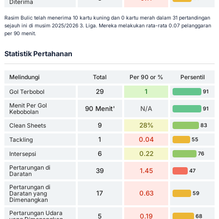
Diterima
Rasim Bulic telah menerima 10 kartu kuning dan 0 kartu merah dalam 31 pertandingan
sejauh ini di musim 2025/2026 3. Liga. Mereka melakukan rata-rata 0.07 pelanggaran
per 90 menit.
Statistik Pertahanan
Melindungi
Total
Per 90 or %
Persentil
29
1
Gol Terbobol
91
Menit Per Gol
90 Menit'
N/A
91
Kebobolan
9
28%
Clean Sheets
83
1
0.04
Tackling
55
6
0.22
Intersepsi
76
Pertarungan di
39
1.45
47
Daratan
Pertarungan di
17
0.63
Daratan yang
59
Dimenangkan
Pertarungan Udara
5
0.19
68