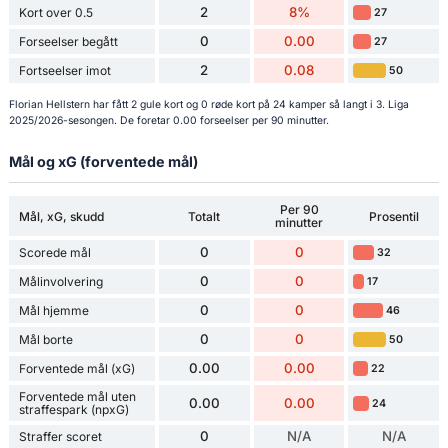
2
8%
Kort over 0.5
27
0
0.00
Forseelser begått
27
2
0.08
Fortseelser imot
50
Florian Hellstern har fått 2 gule kort og 0 røde kort på 24 kamper så langt i 3. Liga
2025/2026-sesongen. De foretar 0.00 forseelser per 90 minutter.
Mål og xG (forventede mål)
Per 90
Mål, xG, skudd
Totalt
Prosentil
minutter
0
0
Scorede mål
32
0
0
Målinvolvering
17
0
0
Mål hjemme
46
0
0
Mål borte
50
0.00
0.00
Forventede mål (xG)
22
Forventede mål uten
0.00
0.00
24
straffespark (npxG)
0
N/A
N/A
Straffer scoret