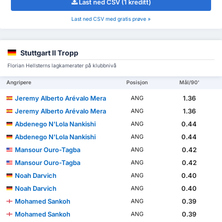
Last ned CSV (1 kreditt)
Last ned CSV med gratis prøve »
Stuttgart II Tropp
Florian Hellsterns lagkamerater på klubbnivå
Angripere
Posisjon
Mål/90'
Jeremy Alberto Arévalo Mera
1.36
ANG
Jeremy Alberto Arévalo Mera
1.36
ANG
Abdenego N'Lola Nankishi
0.44
ANG
Abdenego N'Lola Nankishi
0.44
ANG
Mansour Ouro-Tagba
0.42
ANG
Mansour Ouro-Tagba
0.42
ANG
Noah Darvich
0.40
ANG
Noah Darvich
0.40
ANG
Mohamed Sankoh
0.39
ANG
Mohamed Sankoh
0.39
ANG