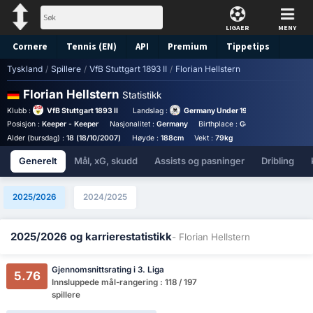
LIGAER
MENY
Cornere
Tennis (EN)
API
Premium
Tippetips
Tyskland
/
Spillere
/
VfB Stuttgart 1893 II
/
Florian Hellstern
Florian Hellstern
Statistikk
Klubb :
VfB Stuttgart 1893 II
Landslag :
Germany Under 19
Posisjon :
Keeper - Keeper
Nasjonalitet :
Germany
Birthplace :
Germany - Germany
Alder (bursdag) :
18 (18/10/2007)
Høyde :
188cm
Vekt :
79kg
Generelt
Mål, xG, skudd
Assists og pasninger
Dribling
2025/2026
2024/2025
2025/2026 og karrierestatistikk
- Florian Hellstern
Gjennomsnittsrating i 3. Liga
5.76
Innsluppede mål-rangering : 118 / 197
spillere