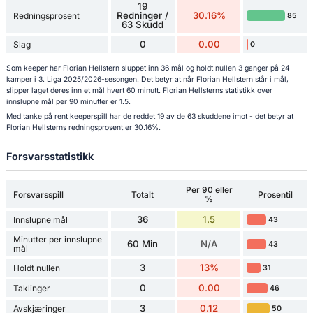
19
Redninger /
30.16%
Redningsprosent
85
63 Skudd
0
0.00
Slag
0
Som keeper har Florian Hellstern sluppet inn 36 mål og holdt nullen 3 ganger på 24
kamper i 3. Liga 2025/2026-sesongen. Det betyr at når Florian Hellstern står i mål,
slipper laget deres inn et mål hvert 60 minutt. Florian Hellsterns statistikk over
innslupne mål per 90 minutter er 1.5.
Med tanke på rent keeperspill har de reddet 19 av de 63 skuddene imot - det betyr at
Florian Hellsterns redningsprosent er 30.16%.
Forsvarsstatistikk
Per 90 eller
Forsvarsspill
Totalt
Prosentil
%
36
1.5
Innslupne mål
43
Minutter per innslupne
60 Min
N/A
43
mål
3
13%
Holdt nullen
31
0
0.00
Taklinger
46
3
0.12
Avskjæringer
50