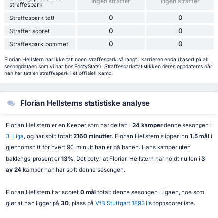
Ingen straffer
Ingen straffer
straffespark
0
0
Straffespark tatt
0
0
Straffer scoret
0
0
Straffespark bommet
Florian Hellstern har ikke tatt noen straffespark så langt i karrieren enda (basert på all
sesongdataen som vi har hos FootyStats). Straffesparkstatistikken deres oppdateres når
han har tatt en straffespark i et offisiell kamp.
Florian Hellsterns statistiske analyse
Florian Hellstern er en Keeper som har deltatt i
24 kamper
denne sesongen i
3. Liga
, og har spilt totalt
2160 minutter
. Florian Hellstern slipper inn
1.5 mål
i
gjennomsnitt for hvert 90. minutt han er på banen. Hans kamper uten
baklengs-prosent er
13%
. Det betyr at Florian Hellstern har holdt nullen i
3
av 24
kamper han har spilt denne sesongen.
Florian Hellstern har scoret
0 mål
totalt denne sesongen i ligaen, noe som
gjør at han ligger på
30
. plass på
VfB Stuttgart 1893 II
s toppscorerliste.