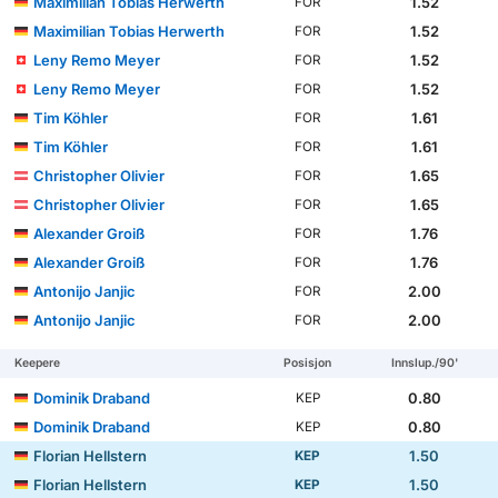
Maximilian Tobias Herwerth
1.52
FOR
Maximilian Tobias Herwerth
1.52
FOR
Leny Remo Meyer
1.52
FOR
Leny Remo Meyer
1.52
FOR
Tim Köhler
1.61
FOR
Tim Köhler
1.61
FOR
Christopher Olivier
1.65
FOR
Christopher Olivier
1.65
FOR
Alexander Groiß
1.76
FOR
Alexander Groiß
1.76
FOR
Antonijo Janjic
2.00
FOR
Antonijo Janjic
2.00
FOR
Keepere
Posisjon
Innslup./90'
Dominik Draband
0.80
KEP
Dominik Draband
0.80
KEP
Florian Hellstern
1.50
KEP
Florian Hellstern
1.50
KEP