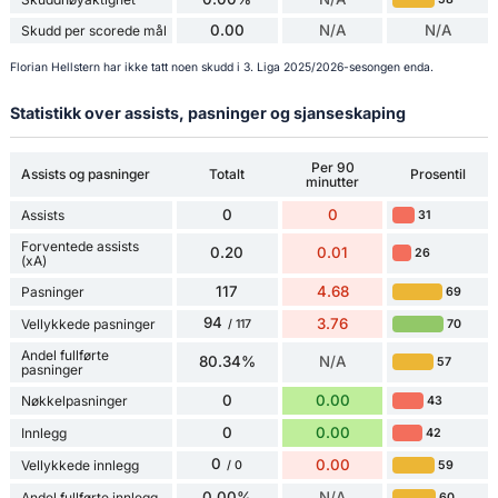
0.00
N/A
N/A
Skudd per scorede mål
Florian Hellstern har ikke tatt noen skudd i 3. Liga 2025/2026-sesongen enda.
Statistikk over assists, pasninger og sjanseskaping
Per 90
Assists og pasninger
Totalt
Prosentil
minutter
0
0
Assists
31
Forventede assists
0.20
0.01
26
(xA)
117
4.68
Pasninger
69
94
3.76
Vellykkede pasninger
70
/ 117
Andel fullførte
80.34%
N/A
57
pasninger
0
0.00
Nøkkelpasninger
43
0
0.00
Innlegg
42
0
0.00
Vellykkede innlegg
59
/ 0
0.00%
N/A
Andel fullførte innlegg
60