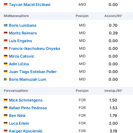
Taycan Macid Etcibasi
0.00
ANG
Midtbanespillere
Posisjon
Assists/90'
Boris Lumbana
0.70
MID
Moritz Reimers
0.29
MID
Luis Engelns
0.00
MID
Francis-Ikechukwu Onyeka
0.00
MID
Mirza Catovic
0.00
MID
Adin Ličina
0.00
MID
Juan Tiago Esteban Poller
0.00
MID
Boris Mamuzah Lum
0.00
MID
Forsvarsspillere
Posisjon
Innslup./90'
Mick Schmetgens
1.50
FOR
Rafael Pinto Pedrosa
1.53
FOR
Ben Nink
1.79
FOR
Luca Erlein
2.00
FOR
Kacper Koscierski
3.19
FOR