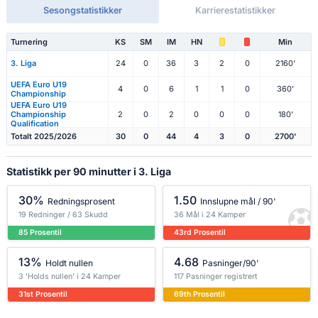
Sesongstatistikker
Karrierestatistikker
Turnering
KS
SM
IM
HN
Min
3. Liga
24
0
36
3
2
0
2160'
UEFA Euro U19
4
0
6
1
1
0
360'
Championship
UEFA Euro U19
Championship
2
0
2
0
0
0
180'
Qualification
Totalt 2025/2026
30
0
44
4
3
0
2700'
Statistikk per 90 minutter i 3. Liga
30%
1.50
Redningsprosent
Innslupne mål / 90'
19 Redninger / 63 Skudd
36 Mål i 24 Kamper
85 Prosentil
43rd Prosentil
13%
4.68
Holdt nullen
Pasninger/90'
3 'Holds nullen' i 24 Kamper
117 Pasninger registrert
31st Prosentil
69th Prosentil