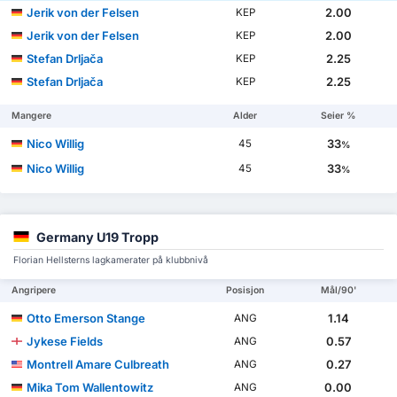
Jerik von der Felsen
2.00
KEP
Jerik von der Felsen
2.00
KEP
Stefan Drljača
2.25
KEP
Stefan Drljača
2.25
KEP
Mangere
Alder
Seier %
Nico Willig
33
45
%
Nico Willig
33
45
%
Germany U19 Tropp
Florian Hellsterns lagkamerater på klubbnivå
Angripere
Posisjon
Mål/90'
Otto Emerson Stange
1.14
ANG
Jykese Fields
0.57
ANG
Montrell Amare Culbreath
0.27
ANG
Mika Tom Wallentowitz
0.00
ANG