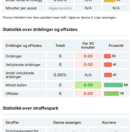
N/A
N/A
Minutter per assist
Ingen assists
Florian Hellstern har ikke assistert noen mål i løpet av denne 3. Liga-sesongen.
Statistikk over driblinger og offsides
Per 90
Driblinger og offsides
Totalt
Prosentil
minutter
0
0.00
Driblinger
35
0
0.00
Vellykkede driblinger
41
Andel vellykkede
0.00%
N/A
41
driblinger
0
0.00
Mistet ballen
99
0
0.00
Offsider
79
Statistikk over straffespark
Straffer
Denne sesongen
Karriere
Scoringsprosent for