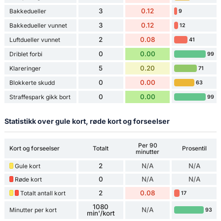
3
0.12
Bakkedueller
9
3
0.12
Bakkedueller vunnet
12
2
0.08
Luftdueller vunnet
41
0
0.00
Driblet forbi
99
5
0.20
Klareringer
71
0
0.00
Blokkerte skudd
63
0
0.00
Straffespark gikk bort
99
Statistikk over gule kort, røde kort og forseelser
Per 90
Kort og forseelser
Totalt
Prosentil
minutter
2
N/A
N/A
Gule kort
0
N/A
N/A
Røde kort
2
0.08
Totalt antall kort
17
1080
N/A
Minutter per kort
93
min'/kort