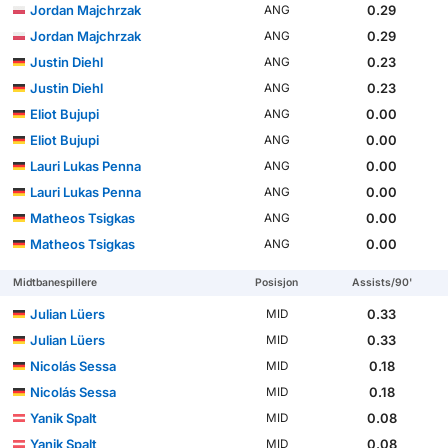
Jordan Majchrzak
0.29
ANG
Jordan Majchrzak
0.29
ANG
Justin Diehl
0.23
ANG
Justin Diehl
0.23
ANG
Eliot Bujupi
0.00
ANG
Eliot Bujupi
0.00
ANG
Lauri Lukas Penna
0.00
ANG
Lauri Lukas Penna
0.00
ANG
Matheos Tsigkas
0.00
ANG
Matheos Tsigkas
0.00
ANG
Midtbanespillere
Posisjon
Assists/90'
Julian Lüers
0.33
MID
Julian Lüers
0.33
MID
Nicolás Sessa
0.18
MID
Nicolás Sessa
0.18
MID
Yanik Spalt
0.08
MID
Yanik Spalt
0.08
MID