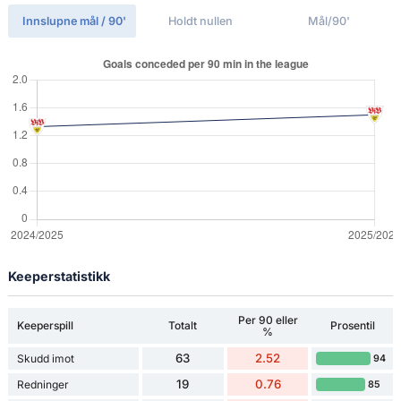
Innslupne mål / 90'
Holdt nullen
Mål/90'
Keeperstatistikk
Per 90 eller
Keeperspill
Totalt
Prosentil
%
63
2.52
Skudd imot
94
19
0.76
Redninger
85