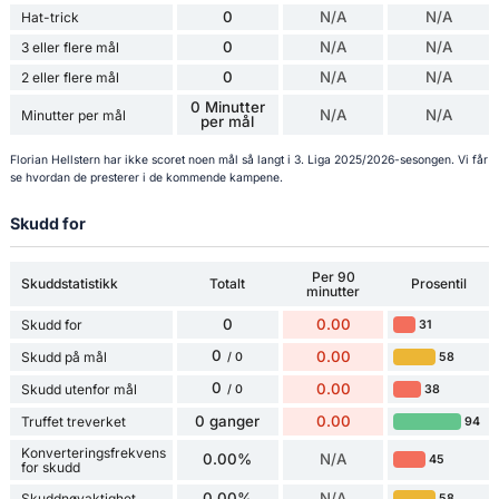
0
N/A
N/A
Hat-trick
0
N/A
N/A
3 eller flere mål
0
N/A
N/A
2 eller flere mål
0 Minutter
N/A
N/A
Minutter per mål
per mål
Florian Hellstern har ikke scoret noen mål så langt i 3. Liga 2025/2026-sesongen. Vi får
se hvordan de presterer i de kommende kampene.
Skudd for
Per 90
Skuddstatistikk
Totalt
Prosentil
minutter
0
0.00
Skudd for
31
0
0.00
Skudd på mål
58
/ 0
0
0.00
Skudd utenfor mål
38
/ 0
0 ganger
0.00
Truffet treverket
94
Konverteringsfrekvens
0.00%
N/A
45
for skudd
0.00%
N/A
Skuddnøyaktighet
58