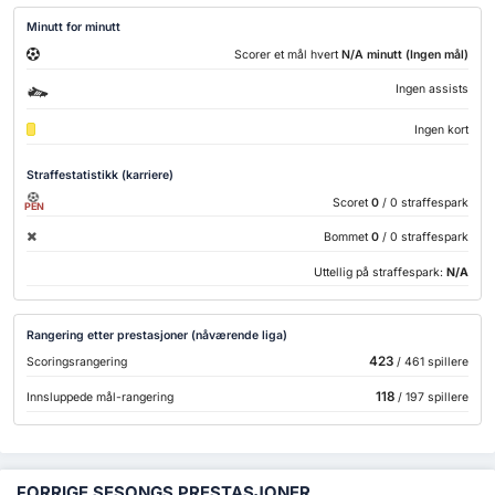
Minutt for minutt
Scorer et mål hvert
N/A minutt (Ingen mål)
Ingen assists
Ingen kort
Straffestatistikk (karriere)
Scoret
0
/ 0 straffespark
PEN
Bommet
0
/ 0 straffespark
Uttellig på straffespark:
N/A
Rangering etter prestasjoner (nåværende liga)
423
Scoringsrangering
/ 461 spillere
118
Innsluppede mål-rangering
/ 197 spillere
FORRIGE SESONGS PRESTASJONER