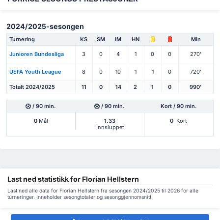
2024/2025-sesongen
Turnering
KS
SM
IM
HN
Min
Junioren Bundesliga
3
0
4
1
0
0
270'
UEFA Youth League
8
0
10
1
1
0
720'
Totalt 2024/2025
11
0
14
2
1
0
990'
/ 90 min.
/ 90 min.
Kort / 90 min.
0
Mål
1.33
0
Kort
Innsluppet
Last ned statistikk for Florian Hellstern
Last ned alle data for Florian Hellstern fra sesongen 2024/2025 til 2026 for alle
turneringer. Inneholder sesongtotaler og sesonggjennomsnitt.