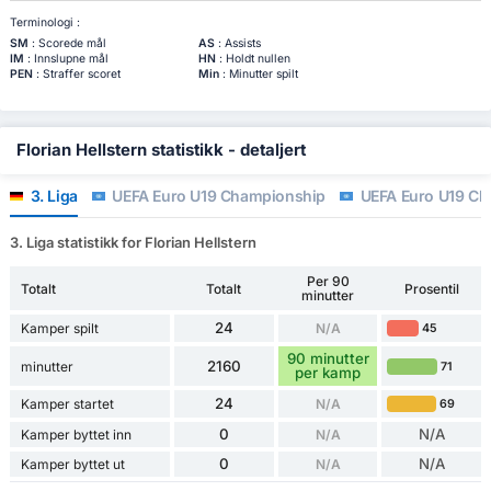
Terminologi :
SM
: Scorede mål
AS
: Assists
IM
: Innslupne mål
HN
: Holdt nullen
PEN
: Straffer scoret
Min
: Minutter spilt
Florian Hellstern statistikk - detaljert
3. Liga
UEFA Euro U19 Championship
UEFA Euro U19 Cha
3. Liga statistikk for Florian Hellstern
Per 90
Totalt
Totalt
Prosentil
minutter
24
Kamper spilt
N/A
45
90 minutter
2160
minutter
71
per kamp
24
Kamper startet
N/A
69
0
N/A
Kamper byttet inn
N/A
0
N/A
Kamper byttet ut
N/A