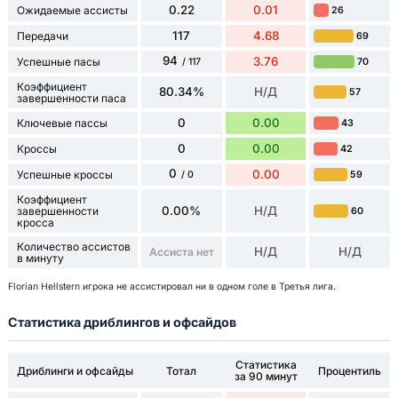
0.22
0.01
Ожидаемые ассисты
26
117
4.68
Передачи
69
94
3.76
Успешные пасы
70
/ 117
Коэффициент
80.34%
Н/Д
57
завершенности паса
0
0.00
Ключевые пассы
43
0
0.00
Кроссы
42
0
0.00
Успешные кроссы
59
/ 0
Коэффициент
0.00%
Н/Д
завершенности
60
кросса
Количество ассистов
Н/Д
Н/Д
Ассиста нет
в минуту
Florian Hellstern игрока не ассистировал ни в одном голе в Третья лига.
Статистика дриблингов и офсайдов
Статистика
Дриблинги и офсайды
Тотал
Процентиль
за 90 минут