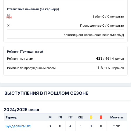
Статистика пенальти (за карьеру)
Забил
0
/ 0 пенальти
PEN
Пропущенные
0
/ 0 пенальти
Коэффициент назначения пенальти :
Н/Д
Рейтинг (Текущая лига)
423
Рейтинг по голам
/ 461 Игроков
118
Рейтинг по пропущенным голам
/ 197 Игроков
ВЫСТУПЛЕНИЯ В ПРОШЛОМ СЕЗОНЕ
2024/2025 сезон
Турнир
М
ГЛ
ПГ
КШ
Минуты
Бундеслига U19
3
0
4
1
0
0
270'