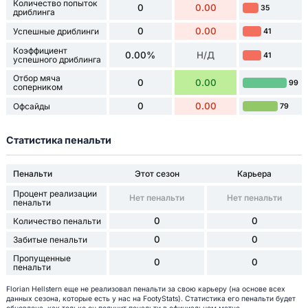
Количество попыток
0
0.00
35
дриблинга
0
0.00
Успешные дриблинги
41
Коэффициент
0.00%
Н/Д
41
успешного дриблинга
Отбор мяча
0
0.00
99
соперником
0
0.00
Офсайды
79
Статистика пенальти
Пенальти
Этот сезон
Карьера
Процент реализации
Нет пенальти
Нет пенальти
пенальти
0
0
Количество пенальти
0
0
Забитые пенальти
Пропущенные
0
0
пенальти
Florian Hellstern еще не реализовал пенальти за свою карьеру (на основе всех
данных сезона, которые есть у нас на FootyStats). Статистика его пенальти будет