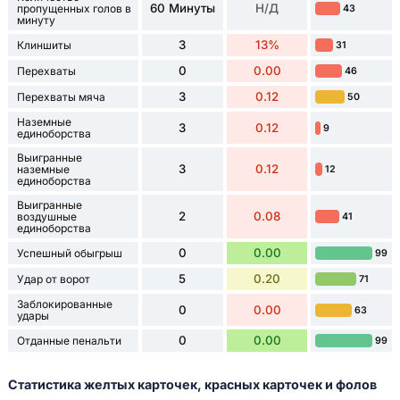
60 Минуты
Н/Д
пропущенных голов в
43
минуту
3
13%
Клиншиты
31
0
0.00
Перехваты
46
3
0.12
Перехваты мяча
50
Наземные
3
0.12
9
единоборства
Выигранные
3
0.12
наземные
12
единоборства
Выигранные
2
0.08
воздушные
41
единоборства
0
0.00
Успешный обыгрыш
99
5
0.20
Удар от ворот
71
Заблокированные
0
0.00
63
удары
0
0.00
Отданные пенальти
99
Статистика желтых карточек, красных карточек и фолов