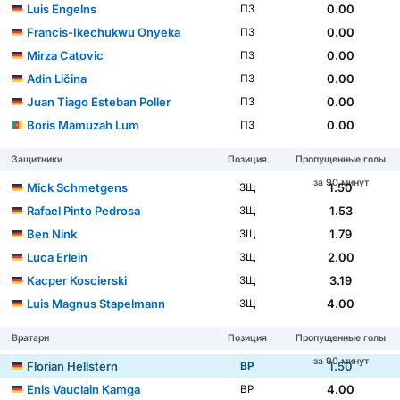
Luis Engelns
0.00
ПЗ
Francis-Ikechukwu Onyeka
0.00
ПЗ
Mirza Catovic
0.00
ПЗ
Adin Ličina
0.00
ПЗ
Juan Tiago Esteban Poller
0.00
ПЗ
Boris Mamuzah Lum
0.00
ПЗ
Защитники
Позиция
Пропущенные голы
за 90 минут
Mick Schmetgens
1.50
ЗЩ
Rafael Pinto Pedrosa
1.53
ЗЩ
Ben Nink
1.79
ЗЩ
Luca Erlein
2.00
ЗЩ
Kacper Koscierski
3.19
ЗЩ
Luis Magnus Stapelmann
4.00
ЗЩ
Вратари
Позиция
Пропущенные голы
за 90 минут
Florian Hellstern
1.50
ВР
Enis Vauclain Kamga
4.00
ВР