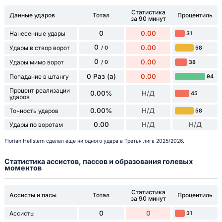
Статистика
Данные ударов
Тотал
Процентиль
за 90 минут
0
0.00
Нанесенные удары
31
0
0.00
Удары в створ ворот
58
/ 0
0
0.00
Удары мимо ворот
38
/ 0
0 Раз (а)
0.00
Попадание в штангу
94
Процент реализации
0.00%
Н/Д
45
ударов
0.00%
Н/Д
Точность ударов
58
0.00
Н/Д
Н/Д
Удары по воротам
Florian Hellstern сделал еще ни одного удара в Третья лига 2025/2026.
Статистика ассистов, пассов и образования голевых
моментов
Статистика
Ассисты и пасы
Тотал
Процентиль
за 90 минут
0
0
Ассисты
31