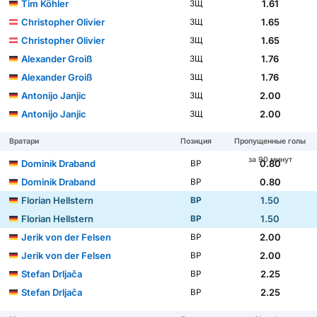
Tim Köhler
1.61
ЗЩ
Christopher Olivier
1.65
ЗЩ
Christopher Olivier
1.65
ЗЩ
Alexander Groiß
1.76
ЗЩ
Alexander Groiß
1.76
ЗЩ
Antonijo Janjic
2.00
ЗЩ
Antonijo Janjic
2.00
ЗЩ
Вратари
Позиция
Пропущенные голы
за 90 минут
Dominik Draband
0.80
ВР
Dominik Draband
0.80
ВР
Florian Hellstern
1.50
ВР
Florian Hellstern
1.50
ВР
Jerik von der Felsen
2.00
ВР
Jerik von der Felsen
2.00
ВР
Stefan Drljača
2.25
ВР
Stefan Drljača
2.25
ВР