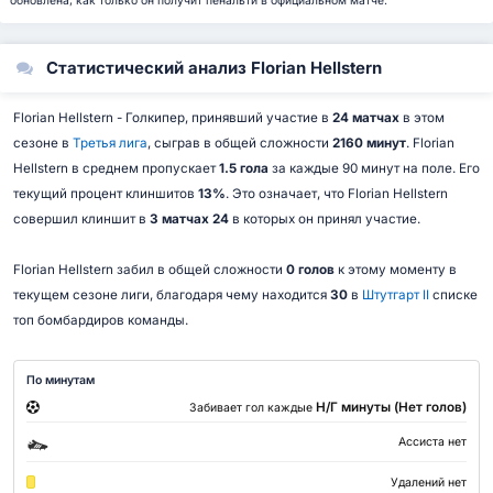
обновлена, как только он получит пенальти в официальном матче.
Статистический анализ Florian Hellstern
Florian Hellstern - Голкипер, принявший участие в
24 матчах
в этом
сезоне в
Третья лига
, сыграв в общей сложности
2160 минут
. Florian
Hellstern в среднем пропускает
1.5 гола
за каждые 90 минут на поле. Его
текущий процент клиншитов
13%
. Это означает, что Florian Hellstern
совершил клиншит в
3 матчах 24
в которых он принял участие.
Florian Hellstern забил в общей сложности
0 голов
к этому моменту в
текущем сезоне лиги, благодаря чему находится
30
в
Штутгарт II
списке
топ бомбардиров команды.
По минутам
Н/Г минуты (Нет голов)
Забивает гол каждые
Ассиста нет
Удалений нет