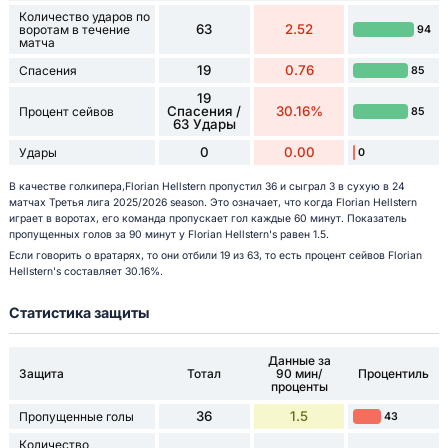
Количество ударов по
63
2.52
воротам в течение
94
матча
19
0.76
Спасения
85
19
Спасения /
30.16%
Процент сейвов
85
63 Удары
0
0.00
Удары
0
В качестве голкипера,Florian Hellstern пропустил 36 и сыграл 3 в сухую в 24
матчах Третья лига 2025/2026 season. Это означает, что когда Florian Hellstern
играет в воротах, его команда пропускает гол каждые 60 минут. Показатель
пропущенных голов за 90 минут у Florian Hellstern's равен 1.5.
Если говорить о вратарях, то они отбили 19 из 63, то есть процент сейвов Florian
Hellstern's составляет 30.16%.
Статистика защиты
Данные за
Защита
Тотал
90 мин/
Процентиль
проценты
36
1.5
Пропущенные голы
43
Количество