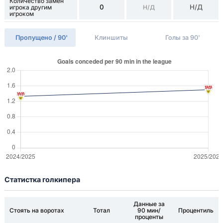
Количество замен
0
Н/Д
игрока другим
Н/Д
игроком
Пропущено / 90'
Клиншиты
Голы за 90'
Статистка голкипера
Данные за
Стоять на воротах
Тотал
90 мин/
Процентиль
проценты