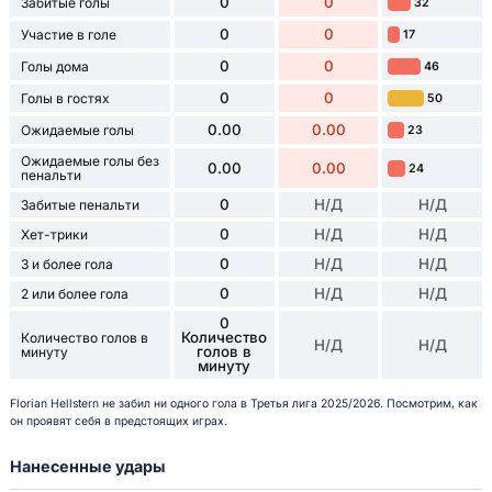
0
0
Забитые голы
32
0
0
Участие в голе
17
0
0
Голы дома
46
0
0
Голы в гостях
50
0.00
0.00
Ожидаемые голы
23
Ожидаемые голы без
0.00
0.00
24
пенальти
0
Н/Д
Н/Д
Забитые пенальти
0
Н/Д
Н/Д
Хет-трики
0
Н/Д
Н/Д
3 и более гола
0
Н/Д
Н/Д
2 или более гола
0
Количество
Количество голов в
Н/Д
Н/Д
голов в
минуту
минуту
Florian Hellstern не забил ни одного гола в Третья лига 2025/2026. Посмотрим, как
он проявят себя в предстоящих играх.
Нанесенные удары