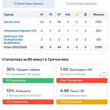
Статистика сезона
Статистика карьеры
Турнир
М
ГЛ
ПГ
КШ
Минуты
Третья лига
24
0
36
3
2
0
2160'
Чемпионат Европы U19
4
0
6
1
1
0
360'
UEFA Euro U19
Championship
2
0
2
0
0
0
180'
Qualification
Тотал 2025/2026
30
0
44
4
3
0
2700'
Статистика за 90 минут в Третья лига
30%
1.50
Процент сейвов
Пропущено / 90'
19 Сохранения / 63 Удары
36 Голы в 24 Играх
85 Процентиль
43rd Процентиль
13%
4.68
Клиншиты
Пасы / 90'
3 Чистые листы в 24 Играх
117 Записанные пасы
31st Процентиль
69th Процентиль