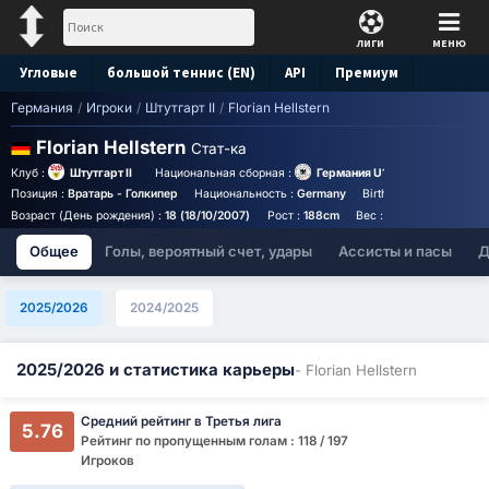
ЛИГИ
МЕНЮ
Угловые
большой теннис (EN)
API
Премиум
Германия
/
Игроки
/
Штутгарт II
/
Florian Hellstern
Прогноз
Florian Hellstern
Стат-ка
Клуб :
Штутгарт II
Национальная сборная :
Германия U19
Позиция :
Вратарь - Голкипер
Национальность :
Germany
Birthplace :
Germany -
Возраст (День рождения) :
18 (18/10/2007)
Рост :
188cm
Вес :
79kg
Общее
Голы, вероятный счет, удары
Ассисты и пасы
Д
2025/2026
2024/2025
2025/2026 и статистика карьеры
- Florian Hellstern
Средний рейтинг в Третья лига
5.76
Рейтинг по пропущенным голам : 118 / 197
Игроков