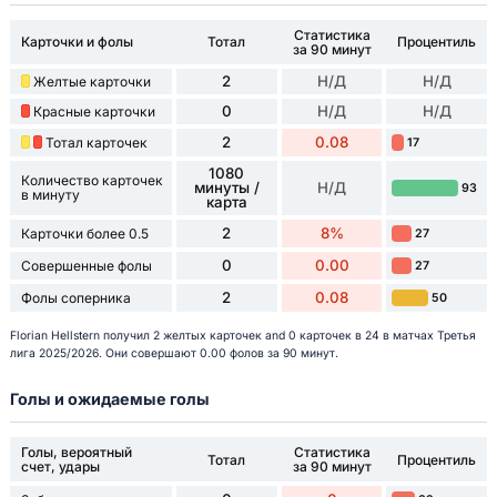
Статистика
Карточки и фолы
Тотал
Процентиль
за 90 минут
2
Н/Д
Н/Д
Желтые карточки
0
Н/Д
Н/Д
Красные карточки
2
0.08
Тотал карточек
17
1080
Количество карточек
минуты /
Н/Д
93
в минуту
карта
2
8%
Карточки более 0.5
27
0
0.00
Совершенные фолы
27
2
0.08
Фолы соперника
50
Florian Hellstern получил 2 желтых карточек and 0 карточек в 24 в матчах Третья
лига 2025/2026. Они совершают 0.00 фолов за 90 минут.
Голы и ожидаемые голы
Голы, вероятный
Статистика
Тотал
Процентиль
счет, удары
за 90 минут