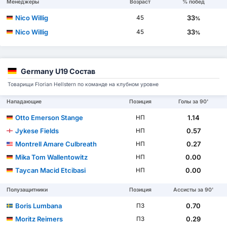
Менеджеры
Возраст
% побед
Nico Willig
33
45
%
Nico Willig
33
45
%
Germany U19 Состав
Товарищи Florian Hellstern по команде на клубном уровне
Нападающие
Позиция
Голы за 90'
Otto Emerson Stange
1.14
НП
Jykese Fields
0.57
НП
Montrell Amare Culbreath
0.27
НП
Mika Tom Wallentowitz
0.00
НП
Taycan Macid Etcibasi
0.00
НП
Полузащитники
Позиция
Ассисты за 90'
Boris Lumbana
0.70
ПЗ
Moritz Reimers
0.29
ПЗ