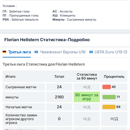
Условия :
ГЛ
: Забитые голы
АС
: Ассисты
ПГ
: Пропущенные голы
КШ
: Клиншиты
PEN
: Забитые пенальти
Минуты
: Сыгранные минуты
Florian Hellstern Статистика-Подробно
Третья лига
Чемпионат Европы U19
UEFA Euro U19 Cha
Третья лига Статистика для Florian Hellstern
Статистика
Итого
Тотал
Процентиль
за 90 минут
24
Сыгранные матчи
Н/Д
45
90 минут за
2160
минуты
71
игру
24
Начатые матчи
Н/Д
69
Количество замен
0
Н/Д
игроком другого
Н/Д
игрока