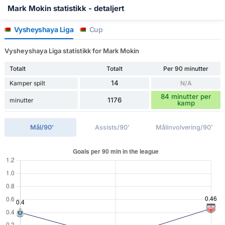
Mark Mokin statistikk - detaljert
Vysheyshaya Liga
Cup
Vysheyshaya Liga statistikk for Mark Mokin
Totalt
Totalt
Per 90 minutter
14
Kamper spilt
N/A
84 minutter per
1176
minutter
kamp
Mål/90'
Assists/90'
Målinvolvering/90'