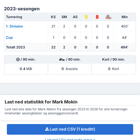
2023-sesongen
Turnering
KS
SM
AS
Min
PEN
1. Division
21
2
0
0
0
0
450'
Cup
1
0
0
0
0
0
44'
Totalt 2023
22
2
0
0
0
0
494'
/ 90 min.
/ 90 min.
Kort / 90 min.
0.4
Mål
0
Assists
0
Kort
Last ned statistikk for Mark Mokin
Last ned alle data for Mark Mokin fra sesongen 2023 til 2026 for alle turneringer.
Inneholder sesongtotaler og sesonggjennomsnitt.
Last ned CSV (1 kreditt)
Last ned CSV med gratis prøve »