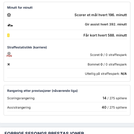
Minutt for minutt
Scorer et mål hvert 196. minutt
Gir assist hvert 392. minutt
Får kort hvert 588. minutt
Straffestatistikk (karriere)
Scoret
0
/ 0 straffespark
PEN
Bommet
0
/ 0 straffespark
Uttellig på straffespark:
N/A
Rangering etter prestasjoner (nåværende liga)
14
Scoringsrangering
/ 275 spillere
40
Assistrangering
/ 275 spillere
FORRIGE SESONGS PRESTASJONER