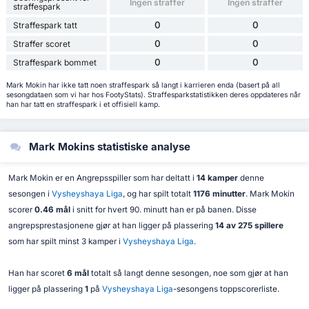
Ingen straffer
Ingen straffer
straffespark
0
0
Straffespark tatt
0
0
Straffer scoret
0
0
Straffespark bommet
Mark Mokin har ikke tatt noen straffespark så langt i karrieren enda (basert på all
sesongdataen som vi har hos FootyStats). Straffesparkstatistikken deres oppdateres når
han har tatt en straffespark i et offisiell kamp.
Mark Mokins statistiske analyse
Mark Mokin er en Angrepsspiller som har deltatt i
14 kamper
denne
sesongen i
Vysheyshaya Liga
, og har spilt totalt
1176 minutter
. Mark Mokin
scorer
0.46 mål
i snitt for hvert 90. minutt han er på banen. Disse
angrepsprestasjonene gjør at han ligger på plassering
14 av 275 spillere
som har spilt minst 3 kamper i
Vysheyshaya Liga
.
Han har scoret
6 mål
totalt så langt denne sesongen, noe som gjør at han
ligger på plassering
1
på
Vysheyshaya Liga
-sesongens toppscorerliste.