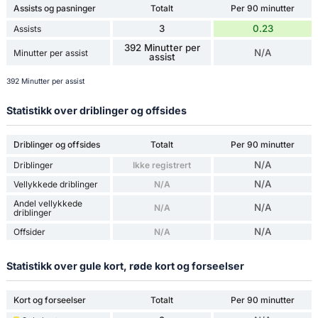
Assists og pasninger
Totalt
Per 90 minutter
3
0.23
Assists
392 Minutter per
N/A
Minutter per assist
assist
392 Minutter per assist
Statistikk over driblinger og offsides
Driblinger og offsides
Totalt
Per 90 minutter
N/A
Driblinger
Ikke registrert
N/A
Vellykkede driblinger
N/A
Andel vellykkede
N/A
N/A
driblinger
N/A
Offsider
N/A
Statistikk over gule kort, røde kort og forseelser
Kort og forseelser
Totalt
Per 90 minutter