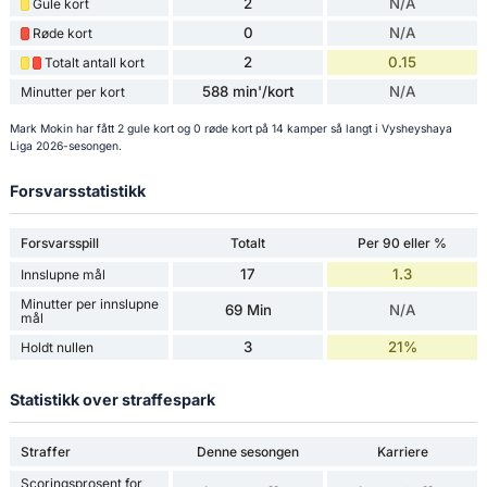
2
N/A
Gule kort
0
N/A
Røde kort
2
0.15
Totalt antall kort
588 min'/kort
N/A
Minutter per kort
Mark Mokin har fått 2 gule kort og 0 røde kort på 14 kamper så langt i Vysheyshaya
Liga 2026-sesongen.
Forsvarsstatistikk
Forsvarsspill
Totalt
Per 90 eller %
17
1.3
Innslupne mål
Minutter per innslupne
69 Min
N/A
mål
3
21%
Holdt nullen
Statistikk over straffespark
Straffer
Denne sesongen
Karriere
Scoringsprosent for