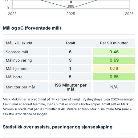
Mål og xG (forventede mål)
Mål, xG, skudd
Totalt
Per 90 minutter
6
0.46
Scorede mål
9
0.69
Målinvolvering
1
0.19
Mål hjemme
5
0.65
Mål borte
196 Minutter per
N/A
Minutter per mål
mål
Mark Mokin har scoret 6 mål på 14 kamper så langt i Vysheyshaya Liga 2026-sesongen.
1 av 6 mål er scoret hjemme, mens 5 mål er scoret i bortekamper. Totalt sett er Mark
Mokins scorede mål per 90 minutter 0.46. Videre er Mark Mokin sin totale M/A (mål +
assists) 9 for denne sesongen.
Statistikk over assists, pasninger og sjanseskaping