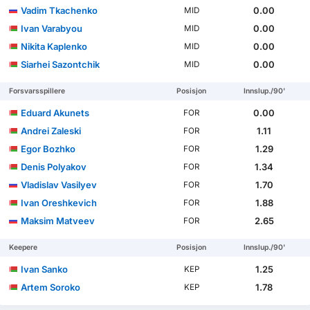
Vadim Tkachenko
0.00
MID
Ivan Varabyou
0.00
MID
Nikita Kaplenko
0.00
MID
Siarhei Sazontchik
0.00
MID
Forsvarsspillere
Posisjon
Innslup./90'
Eduard Akunets
0.00
FOR
Andrei Zaleski
1.11
FOR
Egor Bozhko
1.29
FOR
Denis Polyakov
1.34
FOR
Vladislav Vasilyev
1.70
FOR
Ivan Oreshkevich
1.88
FOR
Maksim Matveev
2.65
FOR
Keepere
Posisjon
Innslup./90'
Ivan Sanko
1.25
KEP
Artem Soroko
1.78
KEP