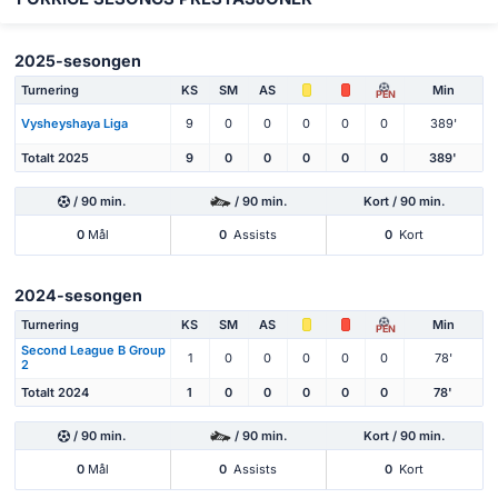
2025-sesongen
Turnering
KS
SM
AS
Min
PEN
Vysheyshaya Liga
9
0
0
0
0
0
389'
Totalt 2025
9
0
0
0
0
0
389'
/ 90 min.
/ 90 min.
Kort / 90 min.
0
Mål
0
Assists
0
Kort
2024-sesongen
Turnering
KS
SM
AS
Min
PEN
Second League B Group
1
0
0
0
0
0
78'
2
Totalt 2024
1
0
0
0
0
0
78'
/ 90 min.
/ 90 min.
Kort / 90 min.
0
Mål
0
Assists
0
Kort