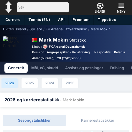
LIGAER
MENY
Cornere
Tennis (EN)
API
Premium
Tippetips
Hviterussland
/
Spillere
/
FK Arsenal Dzyarzhynsk
/
Mark Mokin
Mark Mokin
Statistikk
Klubb :
FK Arsenal Dzyarzhynsk
Posisjon :
Angrepsspiller - Venstreving
Nasjonalitet :
Belarus
B
Alder (bursdag) :
20 (12/01/2006)
Generelt
Mål, xG, skudd
Assists og pasninger
Dribling
2026
2025
2024
2023
2026 og karrierestatistikk
- Mark Mokin
Sesongstatistikker
Karrierestatistikker