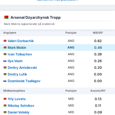
Arsenal Dzyarzhynsk Tropp
Mark Mokins lagkamerater på klubbnivå
Angripere
Posisjon
Mål/90'
Valeri Gorbachik
0.62
ANG
Mark Mokin
0.46
ANG
Ivan Tolkachev
0.39
ANG
Ilya Vasin
0.26
ANG
Dmitry Antsilevski
0.20
ANG
Dmitry Lutik
0.00
ANG
Dzambolat Tsallagov
0.00
ANG
Midtbanespillere
Posisjon
Assists/90'
Yriy Lovets
0.13
MID
Nikolay Sotnikov
0.11
MID
Daniel Volskiy
0.09
MID