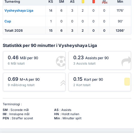
Turnering
KS
SM
AS
Min
PEN
Vysheyshaya Liga
14
6
3
2
0
0
1176'
Cup
1
0
0
0
0
0
90'
Totalt 2026
15
6
3
2
0
0
1266'
Statistikk per 90 minutter i Vysheyshaya Liga
0.46
0.23
Mål per 90
Assists per 90
6 Mål totalt
3 Assists totalt
0.69
0.15
M+A per 90
Kort per 90
9 målbidrag totalt
2 Kort totalt
-1 Prosentil
Terminologi :
SM
: Scorede mål
AS
: Assists
IM
: Innslupne mål
HN
: Holdt nullen
PEN
: Straffer scoret
Min
: Minutter spilt