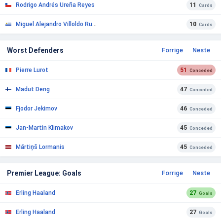
Rodrigo Andrés Ureña Reyes
11
Cards
Miguel Alejandro Villoldo Rueda
10
Cards
Worst Defenders
Forrige
Neste
Pierre Lurot
51
Conceded
Madut Deng
47
Conceded
Fjodor Jekimov
46
Conceded
Jan-Martin Klimakov
45
Conceded
Mārtiņš Lormanis
45
Conceded
Premier League: Goals
Forrige
Neste
Erling Haaland
27
Goals
Erling Haaland
27
Goals