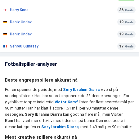
Harry Kane
36
Goals
Deniz Undav
19
Goals
Deniz Undav
19
Goals
Sehrou Guirassy
17
Goals
Fotballspiller-analyser
Beste angrepsspillere akkurat nå
For en spennende periode, med
Sory Ibrahim Diarra
øverst på
scoringslistene. Han har scoret imponerende 23 denne sesongen. For
øyeblikket topper imidlertid
Victor Kamf
listen for flest scorede mål per
90 minutter. Han har klart å score 1.61 mål per 90 minutter denne
sesongen.
Sory Ibrahim Diarra
kan godt ha flere mål, men
Victor
Kamf
har vært mer effektiv med tiden sin på banen.Den nest beste i
denne kategorien er
Sory Ibrahim Diarra
, med 1.49 mål per 90 minutter.
Mest kreative spillere akkurat nå