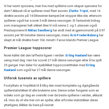
Vi har nevnt spissene, men hva med spillerne som skaper sjansene for
dem? Akkurat nå er spilleren med flest assists
Zlatko Tripić
, med 14
direkte assists på 14 Eliteserien-kamper.Det stopper ikke der, ettersom
spilleren også har scoret 5 mål denne sesongen. Et fantastisk bidrag
som manageren helt sikkert liker.Vi må nevne 2. og 3. plassen også.
Prestasjonene til
Niklas Sandberg
har endt med et gjennomsnitt på 0.97
assists per 90 minutter denne sesongen, mens
Árni Frederiksberg
har
skapt et mål direkte hvert 104. minutt i Faroe Islands Premier League.
Premier League-toppscorer
Noen kaller det den tøffeste ligaen i verden.
Erling Haaland
kan være
uenig med deg. Han har scoret 27 mål denne sesongen etter å ha spilt
35 ganger. Han deler for øyeblikket toppscorertittelen med
Erling
Haaland
som også har 27 mål denne sesongen.
Utforsk tusenvis av spillere
FootyStats er forpliktet til å tilby den mest komplette og dyptgående
spillerstatistikken til alle brukerne sine. Denne siden fungerer som en
indeks som gir deg en oversikt over de beste spillerne i verden, akkurat
nå. Hvis du vil vite mer om en spiller, eller utforske statistikken deres
ytterligere, klikker du bare på navnet.