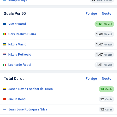
Clean Sheets
Goals Per 90
Forrige
Neste
Victor Kamf
1.61
/ Match
Sory Ibrahim Diarra
1.49
/ Match
Nikola Vasic
1.47
/ Match
Nikola Petković
1.47
/ Match
Leonardo Rossi
1.41
/ Match
Total Cards
Forrige
Neste
Josen David Escobar del Duca
13
Cards
Jiajun Deng
12
Cards
Juan José Rodríguez Silva
12
Cards