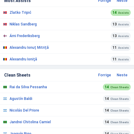
Most Assists
Forrige
Neste
Zlatko Tripić
14
Assists
Niklas Sandberg
13
Assists
Árni Frederiksberg
13
Assists
Alexandru Ionuț Mitriță
11
Assists
Alexandru Ioniţă
11
Assists
Clean Sheets
Forrige
Neste
Rai da Silva Pessanha
14
Clean Sheets
Agustín Baldi
14
Clean Sheets
Nicolás Del Priore
14
Clean Sheets
Jandrei Chitolina Carniel
14
Clean Sheets
Joaquín Bigo
14