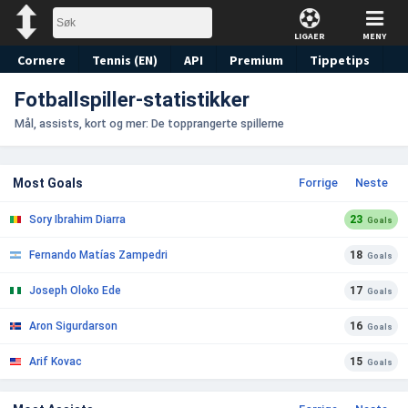
LIGAER
MENY
Cornere
Tennis (EN)
API
Premium
Tippetips
Fotballspiller-statistikker
Mål, assists, kort og mer: De topprangerte spillerne
Most Goals
Forrige
Neste
Sory Ibrahim Diarra
23
Goals
Fernando Matías Zampedri
18
Goals
Joseph Oloko Ede
17
Goals
Aron Sigurdarson
16
Goals
Arif Kovac
15
Goals