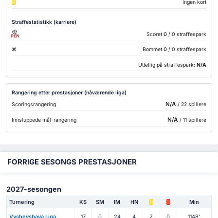
Ingen kort
Straffestatistikk (karriere)
Scoret
0
/ 0 straffespark
PEN
Bommet
0
/ 0 straffespark
Uttellig på straffespark:
N/A
Rangering etter prestasjoner (nåværende liga)
N/A
Scoringsrangering
/ 22 spillere
N/A
Innsluppede mål-rangering
/ 11 spillere
FORRIGE SESONGS PRESTASJONER
2027-sesongen
Turnering
KS
SM
IM
HN
Min
Vysheyshaya Liga
17
0
24
4
2
0
1148'