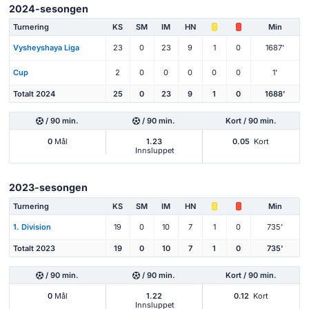
2024-sesongen
Turnering
KS
SM
IM
HN
Min
Vysheyshaya Liga
23
0
23
9
1
0
1687'
Cup
2
0
0
0
0
0
1'
Totalt 2024
25
0
23
9
1
0
1688'
/ 90 min.
/ 90 min.
Kort / 90 min.
0
Mål
1.23
0.05
Kort
Innsluppet
2023-sesongen
Turnering
KS
SM
IM
HN
Min
1. Division
19
0
10
7
1
0
735'
Totalt 2023
19
0
10
7
1
0
735'
/ 90 min.
/ 90 min.
Kort / 90 min.
0
Mål
1.22
0.12
Kort
Innsluppet