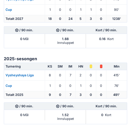
Cup
1
0
0
1
1
0
90'
Totalt 2027
18
0
24
5
3
0
1238'
/ 90 min.
/ 90 min.
Kort / 90 min.
0
Mål
1.88
0.16
Kort
Innsluppet
2025-sesongen
Turnering
KS
SM
IM
HN
Min
Vysheyshaya Liga
8
0
7
2
0
0
415'
Cup
1
0
0
1
0
0
76'
Totalt 2025
9
0
7
3
0
0
491'
/ 90 min.
/ 90 min.
Kort / 90 min.
0
Mål
1.52
0
Kort
Innsluppet