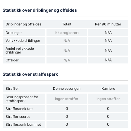
Statistikk over driblinger og offsides
Driblinger og offsides
Totalt
Per 90 minutter
N/A
Driblinger
Ikke registrert
N/A
Vellykkede driblinger
N/A
Andel vellykkede
N/A
N/A
driblinger
N/A
Offsider
N/A
Statistikk over straffespark
Straffer
Denne sesongen
Karriere
Scoringsprosent for
Ingen straffer
Ingen straffer
straffespark
0
0
Straffespark tatt
0
0
Straffer scoret
0
0
Straffespark bommet