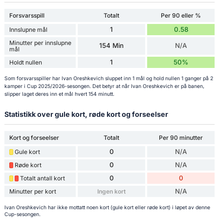
Forsvarsspill
Totalt
Per 90 eller %
1
0.58
Innslupne mål
Minutter per innslupne
154 Min
N/A
mål
1
50%
Holdt nullen
Som forsvarsspiller har Ivan Oreshkevich sluppet inn 1 mål og hold nullen 1 ganger på 2
kamper i Cup 2025/2026-sesongen. Det betyr at når Ivan Oreshkevich er på banen,
slipper laget deres inn et mål hvert 154 minutt.
Statistikk over gule kort, røde kort og forseelser
Kort og forseelser
Totalt
Per 90 minutter
0
N/A
Gule kort
0
N/A
Røde kort
0
0
Totalt antall kort
N/A
Minutter per kort
Ingen kort
Ivan Oreshkevich har ikke mottatt noen kort (gule kort eller røde kort) i løpet av denne
Cup-sesongen.