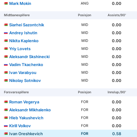
Mark Mokin
0.00
ANG
Midtbanespillere
Posisjon
Assists/90'
Siarhei Sazontchik
0.00
MID
Andrey Ishutin
0.00
MID
Nikita Kaplenko
0.00
MID
Yriy Lovets
0.00
MID
Aleksandr Skshinecki
0.00
MID
Vadim Tkachenko
0.00
MID
Ivan Varabyou
0.00
MID
Nikolay Sotnikov
0.00
MID
Forsvarsspillere
Posisjon
Innslup./90'
Roman Vegerya
0.00
FOR
Aleksandr Mikhalenko
0.00
FOR
Hleb Yakushevich
0.00
FOR
Kirill Volkov
0.00
FOR
Ivan Oreshkevich
0.58
FOR