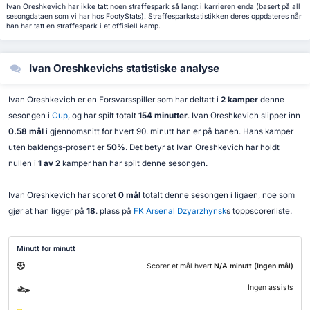
Ivan Oreshkevich har ikke tatt noen straffespark så langt i karrieren enda (basert på all
sesongdataen som vi har hos FootyStats). Straffesparkstatistikken deres oppdateres når
han har tatt en straffespark i et offisiell kamp.
Ivan Oreshkevichs statistiske analyse
Ivan Oreshkevich er en Forsvarsspiller som har deltatt i
2 kamper
denne
sesongen i
Cup
, og har spilt totalt
154 minutter
. Ivan Oreshkevich slipper inn
0.58 mål
i gjennomsnitt for hvert 90. minutt han er på banen. Hans kamper
uten baklengs-prosent er
50%
. Det betyr at Ivan Oreshkevich har holdt
nullen i
1 av 2
kamper han har spilt denne sesongen.
Ivan Oreshkevich har scoret
0 mål
totalt denne sesongen i ligaen, noe som
gjør at han ligger på
18
. plass på
FK Arsenal Dzyarzhynsk
s toppscorerliste.
Minutt for minutt
Scorer et mål hvert
N/A minutt (Ingen mål)
Ingen assists