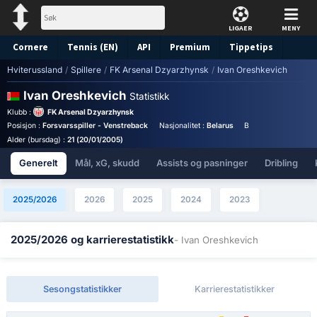
LIGAER
MENY
Cornere
Tennis (EN)
API
Premium
Tippetips
Hviterussland
/
Spillere
/
FK Arsenal Dzyarzhynsk
/
Ivan Oreshkevich
Ivan Oreshkevich
Statistikk
Klubb :
FK Arsenal Dzyarzhynsk
Posisjon :
Forsvarsspiller - Venstreback
Nasjonalitet :
Belarus
Birthplace :
Belarus 
Alder (bursdag) :
21 (20/01/2005)
Generelt
Mål, xG, skudd
Assists og pasninger
Dribling
2025/2026
2026
2025
2024
2023
2025/2026 og karrierestatistikk
- Ivan Oreshkevich
Sesongstatistikker
Karrierestatistikker