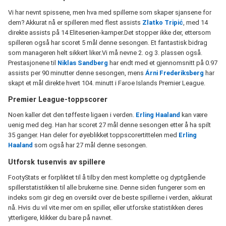
Vi har nevnt spissene, men hva med spillerne som skaper sjansene for
dem? Akkurat nå er spilleren med flest assists
Zlatko Tripić
, med 14
direkte assists på 14 Eliteserien-kamper.Det stopper ikke der, ettersom
spilleren også har scoret 5 mål denne sesongen. Et fantastisk bidrag
som manageren helt sikkert liker.Vi må nevne 2. og 3. plassen også.
Prestasjonene til
Niklas Sandberg
har endt med et gjennomsnitt på 0.97
assists per 90 minutter denne sesongen, mens
Árni Frederiksberg
har
skapt et mål direkte hvert 104. minutt i Faroe Islands Premier League.
Premier League-toppscorer
Noen kaller det den tøffeste ligaen i verden.
Erling Haaland
kan være
uenig med deg. Han har scoret 27 mål denne sesongen etter å ha spilt
35 ganger. Han deler for øyeblikket toppscorertittelen med
Erling
Haaland
som også har 27 mål denne sesongen.
Utforsk tusenvis av spillere
FootyStats er forpliktet til å tilby den mest komplette og dyptgående
spillerstatistikken til alle brukerne sine. Denne siden fungerer som en
indeks som gir deg en oversikt over de beste spillerne i verden, akkurat
nå. Hvis du vil vite mer om en spiller, eller utforske statistikken deres
ytterligere, klikker du bare på navnet.