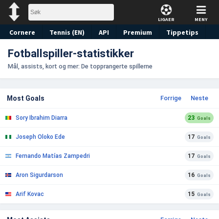
LIGAER
MENY
Cornere
Tennis (EN)
API
Premium
Tippetips
Fotballspiller-statistikker
Mål, assists, kort og mer: De topprangerte spillerne
Most Goals
Forrige
Neste
Sory Ibrahim Diarra
23
Goals
Joseph Oloko Ede
17
Goals
Fernando Matías Zampedri
17
Goals
Aron Sigurdarson
16
Goals
Arif Kovac
15
Goals