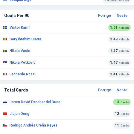
Clean Sheets
Goals Per 90
Forrige
Neste
Victor Kamf
1.61
/ Match
Sory Ibrahim Diarra
1.49
/ Match
Nikola Vasic
1.47
/ Match
Nikola Petković
1.47
/ Match
Leonardo Rossi
1.41
/ Match
Total Cards
Forrige
Neste
Josen David Escobar del Duca
13
Cards
Jiajun Deng
12
Cards
Rodrigo Andrés Ureña Reyes
11
Cards