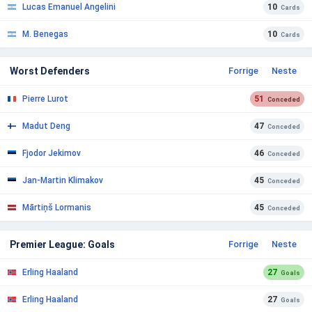
Lucas Emanuel Angelini
10
Cards
M. Benegas
10
Cards
Worst Defenders
Forrige
Neste
Pierre Lurot
51
Conceded
Madut Deng
47
Conceded
Fjodor Jekimov
46
Conceded
Jan-Martin Klimakov
45
Conceded
Mārtiņš Lormanis
45
Conceded
Premier League: Goals
Forrige
Neste
Erling Haaland
27
Goals
Erling Haaland
27
Goals