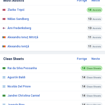
Most Assists
Forrige
Neste
Zlatko Tripić
14
Assists
Niklas Sandberg
13
Assists
Árni Frederiksberg
13
Assists
Alexandru Ionuț Mitriță
11
Assists
Alexandru Ioniţă
11
Assists
Clean Sheets
Forrige
Neste
Rai da Silva Pessanha
14
Clean Sheets
Agustín Baldi
14
Clean Sheets
Nicolás Del Priore
14
Clean Sheets
Jandrei Chitolina Carniel
14
Clean Sheets
Joaquín Bigo
14