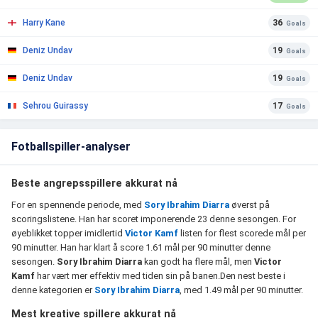
Harry Kane
36
Goals
Deniz Undav
19
Goals
Deniz Undav
19
Goals
Sehrou Guirassy
17
Goals
Fotballspiller-analyser
Beste angrepsspillere akkurat nå
For en spennende periode, med
Sory Ibrahim Diarra
øverst på
scoringslistene. Han har scoret imponerende 23 denne sesongen. For
øyeblikket topper imidlertid
Victor Kamf
listen for flest scorede mål per
90 minutter. Han har klart å score 1.61 mål per 90 minutter denne
sesongen.
Sory Ibrahim Diarra
kan godt ha flere mål, men
Victor
Kamf
har vært mer effektiv med tiden sin på banen.Den nest beste i
denne kategorien er
Sory Ibrahim Diarra
, med 1.49 mål per 90 minutter.
Mest kreative spillere akkurat nå