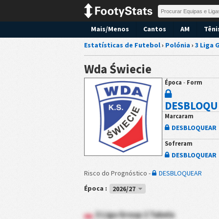
Mais/Menos
Cantos
AM
Têni
Estatísticas de Futebol
›
Polónia
›
3 Liga 
Wda Świecie
Época
-
Form
DESBLOQU
Marcaram
DESBLOQUEAR
Sofreram
DESBLOQUEAR
Risco do Prognóstico -
DESBLOQUEAR
Época :
2026/27
3 Liga Group 2 Tabela