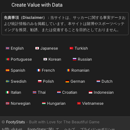
免責事項（Disclaimer）
: 当サイトは、サッカーに関する事実データお
よび統計情報のみを掲載しています。本サイトは賭博やスポーツベッテ
ィングを推奨、勧誘、または促進することを目的としておりません。
English
Japanese
Turkish
Portuguese
Korean
Russian
Spanish
French
Romanian
Swedish
Polish
German
Dutch
Italian
Thai
Croatian
Indonesian
Norwegian
Hungarian
Vietnamese
©
FootyStats
- Built with Love for The Beautiful Game
お問い合わせ
FootyStatsに関して
ヘルプ
プライバシーポリシー