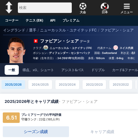
大会
日本
メニュー
コーナー
テニス (EN)
API
プレミアム
イングランド
/
選手
/
ニューカッスル・ユナイテッドFC
/
ファビアン・シェア
ファビアン・シェア
データ
クラブ :
ニューカッスル・ユナイテッドFC
代表チーム :
スイス代表
ポジション :
ディフェンダー - センターバック
国籍 :
Switzerland
利き足 :
右利
年齢（生年月日） :
34 (1991年12月20日)
身長 :
186cm
体重 :
84kg
年俸(ユー
一般
得点、xG、シュート
アシスト&パス
ドリブル
カード&ファール
2025/2026
2024/2025
2023/2024
2022/2023
2021/2022
- ファビアン・シェア
2025/2026年とキャリア成績
プレミアリーグでの平均評価
6.51
守備ランク : 22位 (185人中)
シーズン成績
キャリア成績