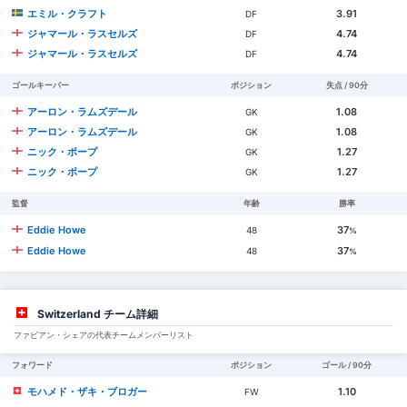
エミル・クラフト
3.91
DF
ジャマール・ラスセルズ
4.74
DF
ジャマール・ラスセルズ
4.74
DF
ゴールキーパー
ポジション
失点 / 90分
アーロン・ラムズデール
1.08
GK
アーロン・ラムズデール
1.08
GK
ニック・ポープ
1.27
GK
ニック・ポープ
1.27
GK
監督
年齢
勝率
Eddie Howe
37
48
%
Eddie Howe
37
48
%
Switzerland チーム詳細
ファビアン・シェアの代表チームメンバーリスト
フォワード
ポジション
ゴール / 90分
モハメド・ザキ・ブロガー
1.10
FW