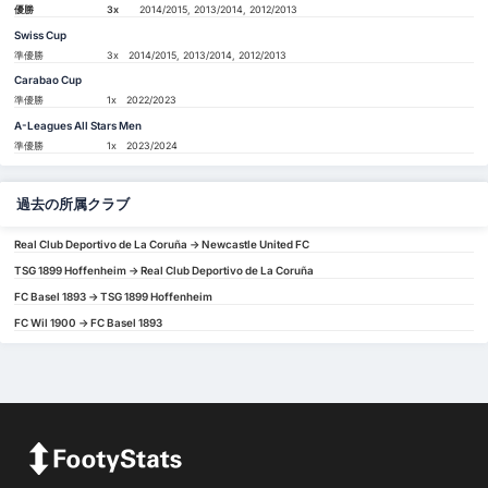
優勝
3x
2014/2015, 2013/2014, 2012/2013
Swiss Cup
準優勝
3x
2014/2015, 2013/2014, 2012/2013
Carabao Cup
準優勝
1x
2022/2023
A-Leagues All Stars Men
準優勝
1x
2023/2024
過去の所属クラブ
Real Club Deportivo de La Coruña -> Newcastle United FC
TSG 1899 Hoffenheim -> Real Club Deportivo de La Coruña
FC Basel 1893 -> TSG 1899 Hoffenheim
FC Wil 1900 -> FC Basel 1893