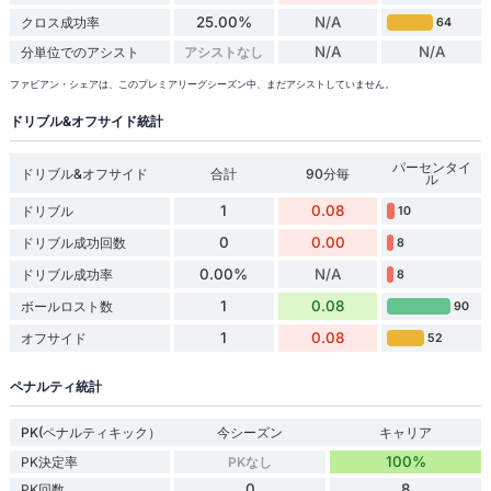
25.00%
N/A
クロス成功率
64
N/A
N/A
分単位でのアシスト
アシストなし
ファビアン・シェアは、このプレミアリーグシーズン中、まだアシストしていません。
ドリブル&オフサイド統計
パーセンタイ
ドリブル&オフサイド
合計
90分毎
ル
1
0.08
ドリブル
10
0
0.00
ドリブル成功回数
8
0.00%
N/A
ドリブル成功率
8
1
0.08
ボールロスト数
90
1
0.08
オフサイド
52
ペナルティ統計
PK(ペナルティキック）
今シーズン
キャリア
100%
PK決定率
PKなし
0
8
PK回数