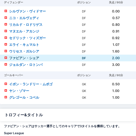
ディフェンダー
ポジション
失点 / 90分
シルヴァン・ヴィドマー
0.00
DF
ニコ・エルヴェディ
0.57
DF
リカルド・ロドリゲス
0.80
DF
マヌエル・アカンジ
0.91
DF
セドリック・ツィズガー
0.92
DF
エライ・キュマルト
1.07
DF
ウリセス・ガルシア
1.60
DF
ファビアン・シェア
2.00
DF
ジョルダン・ロトンバ
3.00
DF
ゴールキーパー
ポジション
失点 / 90分
イボン・ランドリー・ムボゴ
0.50
GK
ヤン・ゾマー
1.00
GK
グレゴール・コベル
1.00
GK
トロフィー&タイトル
ファビアン・シェアはサッカー選手としてのキャリアで3タイトルを獲得しています。
Super League