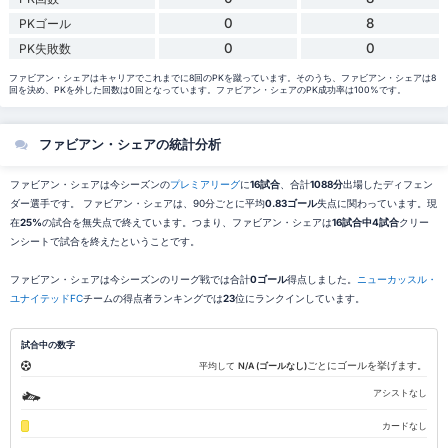
0
8
PKゴール
0
0
PK失敗数
ファビアン・シェアはキャリアでこれまでに8回のPKを蹴っています。そのうち、ファビアン・シェアは8
回を決め、PKを外した回数は0回となっています。ファビアン・シェアのPK成功率は100%です。
ファビアン・シェアの統計分析
ファビアン・シェアは今シーズンの
プレミアリーグ
に
16試合
、合計
1088分
出場したディフェン
ダー選手です。 ファビアン・シェアは、90分ごとに平均
0.83ゴール
失点に関わっています。現
在
25%
の試合を無失点で終えています。つまり、ファビアン・シェアは
16試合中4試合
クリー
ンシートで試合を終えたということです。
ファビアン・シェアは今シーズンのリーグ戦では合計
0ゴール
得点しました。
ニューカッスル・
ユナイテッドFC
チームの得点者ランキングでは
23
位にランクインしています。
試合中の数字
ごとにゴールを挙げます。
平均して
N/A (ゴールなし)
アシストなし
カードなし