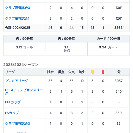
クラブ親善試合3
2
0
4
0
0
0
136'
クラブ親善試合1
2
0
2
0
0
0
126'
合計 2024/2025
46
6
44
15
13
1
3863'
/ 90分毎
/ 90分毎
カード / 90分毎
0.12
ゴール
1.1
0.34
カード
失点
2023/2024シーズン
リーグ
試合
得点
失点
無失
分
プレミアリーグ
36
4
55
10
5
0
3057'
UEFAチャンピオンズリー
6
1
6
1
2
0
540'
グ
EFLカップ
1
0
0
1
0
0
0'
FAカップ
4
0
3
2
2
0
360'
クラブ親善試合3
1
0
0
1
0
0
82'