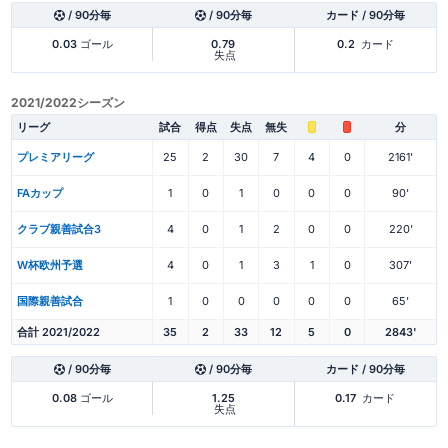
/ 90分毎
/ 90分毎
カード / 90分毎
0.03
ゴール
0.79
0.2
カード
失点
2021/2022シーズン
リーグ
試合
得点
失点
無失
分
プレミアリーグ
25
2
30
7
4
0
2161'
FAカップ
1
0
1
0
0
0
90'
クラブ親善試合3
4
0
1
2
0
0
220'
W杯欧州予選
4
0
1
3
1
0
307'
国際親善試合
1
0
0
0
0
0
65'
合計 2021/2022
35
2
33
12
5
0
2843'
/ 90分毎
/ 90分毎
カード / 90分毎
0.08
ゴール
1.25
0.17
カード
失点