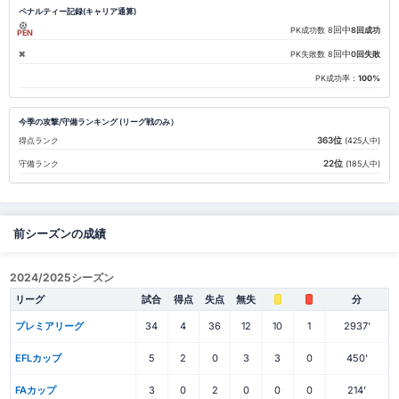
ペナルティー記録(キャリア通算)
回中
PK成功数
8
8回成功
PEN
回中
PK失敗数
8
0回失敗
PK成功率：
100%
今季の攻撃/守備ランキング (リーグ戦のみ）
363位
得点ランク
(425人中)
22位
守備ランク
(185人中)
前シーズンの成績
2024/2025シーズン
リーグ
試合
得点
失点
無失
分
プレミアリーグ
34
4
36
12
10
1
2937'
EFLカップ
5
2
0
3
3
0
450'
FAカップ
3
0
2
0
0
0
214'