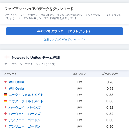
ファビアン・シェアのデータをダウンロード
ファビアン・シェアの選手データを2012シーズンから2025/2026シーズンまでの全データをダウンロー
ドしよう。(シーズン全記録とシーズン平均記録を含みます。)
CSVをダウンロード(1クレジット）
無料サンプルCSVをダウンロード »
Newcastle United チーム詳細
ファビアン・シェアのチームメイト(クラブ)
フォワード
ポジション
ゴール / 90分
Will Osula
0.78
FW
Will Osula
0.78
FW
ニック・ウォルトメイド
0.38
FW
ニック・ウォルトメイド
0.38
FW
ハーヴェイ・バーンズ
0.32
FW
ハーヴェイ・バーンズ
0.32
FW
アンソニー・ゴードン
0.30
FW
アンソニー・ゴードン
0.30
FW