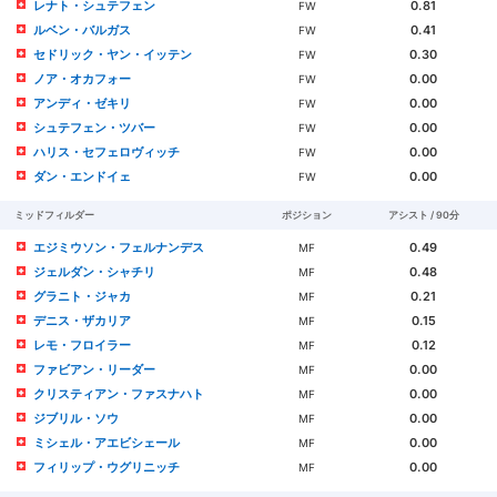
レナト・シュテフェン
0.81
FW
ルベン・バルガス
0.41
FW
セドリック・ヤン・イッテン
0.30
FW
ノア・オカフォー
0.00
FW
アンディ・ゼキリ
0.00
FW
シュテフェン・ツバー
0.00
FW
ハリス・セフェロヴィッチ
0.00
FW
ダン・エンドイェ
0.00
FW
ミッドフィルダー
ポジション
アシスト / 90分
エジミウソン・フェルナンデス
0.49
MF
ジェルダン・シャチリ
0.48
MF
グラニト・ジャカ
0.21
MF
デニス・ザカリア
0.15
MF
レモ・フロイラー
0.12
MF
ファビアン・リーダー
0.00
MF
クリスティアン・ファスナハト
0.00
MF
ジブリル・ソウ
0.00
MF
ミシェル・アエビシェール
0.00
MF
フィリップ・ウグリニッチ
0.00
MF