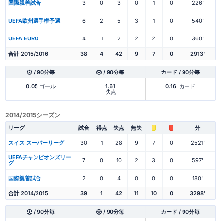
国際親善試合
3
0
3
0
1
0
226'
UEFA欧州選手権予選
6
2
5
3
1
0
540'
UEFA EURO
4
1
2
2
2
0
360'
合計 2015/2016
38
4
42
9
7
0
2913'
/ 90分毎
/ 90分毎
カード / 90分毎
0.05
ゴール
1.61
0.16
カード
失点
2014/2015シーズン
リーグ
試合
得点
失点
無失
分
スイス スーパーリーグ
30
1
28
9
7
0
2521'
UEFAチャンピオンズリー
7
0
10
2
3
0
597'
グ
国際親善試合
2
0
4
0
0
0
180'
合計 2014/2015
39
1
42
11
10
0
3298'
/ 90分毎
/ 90分毎
カード / 90分毎