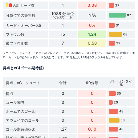
1
0.08
合計カード数
27
1088 分単位
N/A
分単位での警告数
87
でのカード
1
6%
カード・オーバー0.5
31
15
1.24
ファウル数
68
7
0.58
被ファウル数
32
ファビアン・シェアは、これまでのプレミアリーグ 2025/2026シーズンにおいて、16試合で合計1枚のイエ
ローカードと0枚のレッドカードを受けています。 90分あたり1.24回のファウルを犯しています。
得点とxG(ゴール期待値)
パーセンタイ
得点、xG、シュート
合計
90分毎
ル
0
0
得点
35
0
0
ゴール関与
20
0
0
ホームでのゴール
48
0
0
アウェイでのゴール
53
1.27
0.10
ゴール期待値(xG)
48
非ペナルティxG(予想ゴ