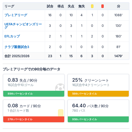
リーグ
試合
得点
失点
無失
分
プレミアリーグ
16
0
10
4
1
0
1088'
UEFAチャンピオンズリー
3
0
3
1
0
0
130'
グ
EFLカップ
2
1
1
1
2
0
180'
クラブ親善試合3
2
0
1
0
0
0
81'
合計 2025/2026
23
1
15
6
3
0
1479'
プレミアリーグでの90分毎のデータ
0.83
25%
失点 / 90分
クリーンシート
16試合中10ゴール
16試合中4クリーンシート
89th パーセンタイル
56th パーセンタイル
0.08
64.40
カード / 90分
パス数 / 90分
1 合計カード数
780 パス
27th パーセンタイル
95th パーセンタイル