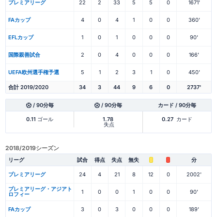
プレミアリーグ
22
2
33
5
5
0
1671'
FAカップ
4
0
4
1
0
0
360'
EFLカップ
1
0
1
0
0
0
90'
国際親善試合
2
0
4
0
0
0
166'
UEFA欧州選手権予選
5
1
2
3
1
0
450'
合計 2019/2020
34
3
44
9
6
0
2737'
/ 90分毎
/ 90分毎
カード / 90分毎
0.11
ゴール
1.78
0.27
カード
失点
2018/2019シーズン
リーグ
試合
得点
失点
無失
分
プレミアリーグ
24
4
21
8
12
0
2002'
プレミアリーグ・アジアト
1
0
0
1
0
0
90'
ロフィー
FAカップ
3
0
3
0
0
0
189'