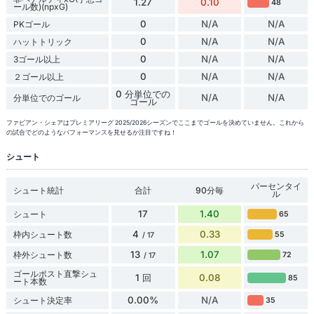
1.27
0.10
48
ール数)(npxG)
0
N/A
N/A
PKゴール
0
N/A
N/A
ハットトリック
0
N/A
N/A
3ゴール以上
0
N/A
N/A
２ゴール以上
0 分単位での
N/A
N/A
分単位でのゴール
ゴール
ファビアン・シェアはプレミアリーグ 2025/2026シーズンでここまでゴールを決めていません。これから
の試合でどのようなパフォーマンスを見せるか注目ですね！
シュート
パーセンタイ
シュート統計
合計
90分毎
ル
17
1.40
シュート
65
4
0.33
枠内シュート数
55
/ 17
13
1.07
枠外シュート数
72
/ 17
ゴールポスト直撃シュ
1 回
0.08
85
ート本数
0.00%
N/A
シュート決定率
35