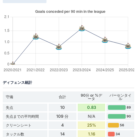
ディフェンス統計
90分 or %デ
パーセンタイ
守備
合計
ータ
ル
10
0.83
失点
89
109 分
N/A
失点までの平均時間
90
4
25%
クリーンシート
56
14
1.16
タックル数
34