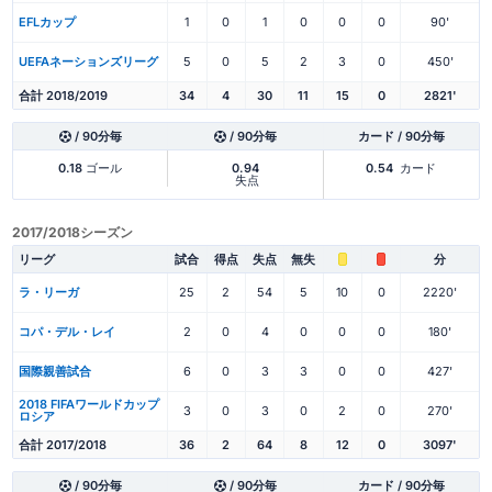
EFLカップ
1
0
1
0
0
0
90'
UEFAネーションズリーグ
5
0
5
2
3
0
450'
合計 2018/2019
34
4
30
11
15
0
2821'
/ 90分毎
/ 90分毎
カード / 90分毎
0.18
ゴール
0.94
0.54
カード
失点
2017/2018シーズン
リーグ
試合
得点
失点
無失
分
ラ・リーガ
25
2
54
5
10
0
2220'
コパ・デル・レイ
2
0
4
0
0
0
180'
国際親善試合
6
0
3
3
0
0
427'
2018 FIFAワールドカップ
3
0
3
0
2
0
270'
ロシア
合計 2017/2018
36
2
64
8
12
0
3097'
/ 90分毎
/ 90分毎
カード / 90分毎