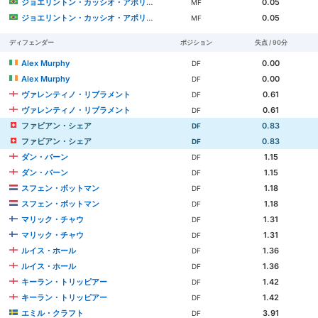
ジョエリントン・カッシオ・アポリナリオ・デ・リラ
0.05
MF
ジョエリントン・カッシオ・アポリナリオ・デ・リラ
0.05
MF
ディフェンダー
ポジション
失点 / 90分
Alex Murphy
0.00
DF
Alex Murphy
0.00
DF
ヴァレンティノ・リブラメント
0.61
DF
ヴァレンティノ・リブラメント
0.61
DF
ファビアン・シェア
0.83
DF
ファビアン・シェア
0.83
DF
ダン・バーン
1.15
DF
ダン・バーン
1.15
DF
スフェン・ボットマン
1.18
DF
スフェン・ボットマン
1.18
DF
マリック・チャウ
1.31
DF
マリック・チャウ
1.31
DF
ルイス・ホール
1.36
DF
ルイス・ホール
1.36
DF
キーラン・トリッピアー
1.42
DF
キーラン・トリッピアー
1.42
DF
エミル・クラフト
3.91
DF