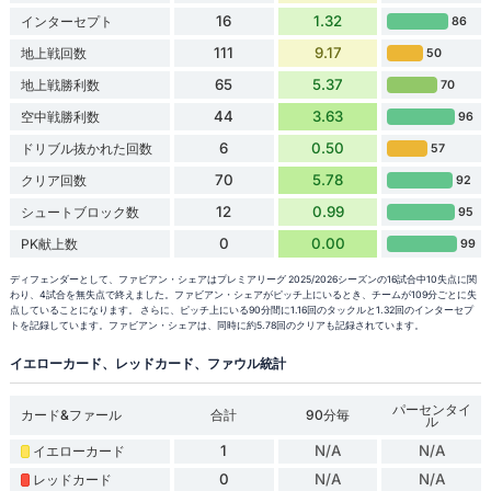
16
1.32
インターセプト
86
111
9.17
地上戦回数
50
65
5.37
地上戦勝利数
70
44
3.63
空中戦勝利数
96
6
0.50
ドリブル抜かれた回数
57
70
5.78
クリア回数
92
12
0.99
シュートブロック数
95
0
0.00
PK献上数
99
ディフェンダーとして、ファビアン・シェアはプレミアリーグ 2025/2026シーズンの16試合中10失点に関
わり、4試合を無失点で終えました。ファビアン・シェアがピッチ上にいるとき、チームが109分ごとに失
点していることになります。 さらに、ピッチ上にいる90分間に1.16回のタックルと1.32回のインターセプ
トを記録しています。ファビアン・シェアは、同時に約5.78回のクリアも記録されています。
イエローカード、レッドカード、ファウル統計
パーセンタイ
カード&ファール
合計
90分毎
ル
1
N/A
N/A
イエローカード
0
N/A
N/A
レッドカード