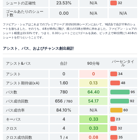
23.53%
N/A
シュートの正確性
32
ゴールあたりのシュー
0.00
N/A
N/A
ト数
ファビアン・シェアはこれまでのプレミアリーグ 2025/2026シーズンにおいて、16試合で合計17本のシュ
ートを放ちました。そのうち、4本が枠内に飛び、残りの13本が枠外に外れました。ファビアン・シェアの
シュート精度は23.53%です。つまり、0.00シュートごとに1ゴールを決め、ピッチ上で90分間に1.40本の
シュートを打つということです。
アシスト、パス、およびチャンス創出統計
パーセンタイ
アシスト&パス
合計
90分毎
ル
0
0
アシスト
34
1.60
0.13
アシスト期待値(xA)
48
780
64.40
パス数
95
656
54.17
パス成功回数
92
/ 780
84.10%
N/A
パス成功率
60
4
0.33
キーパス
23
4
0.33
クロス
32
1
0.08
クロス成功回数
35
/ 4