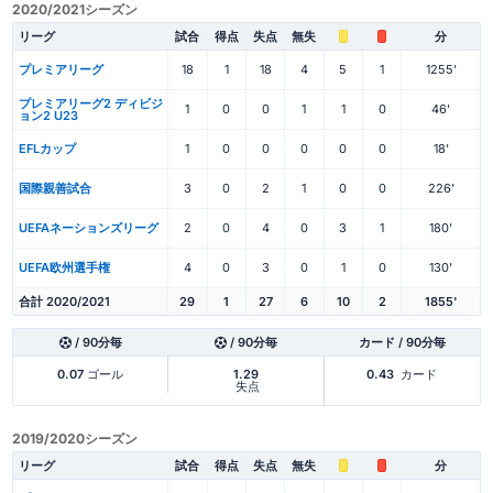
2020/2021シーズン
リーグ
試合
得点
失点
無失
分
プレミアリーグ
18
1
18
4
5
1
1255'
プレミアリーグ2 ディビジ
1
0
0
1
1
0
46'
ョン2 U23
EFLカップ
1
0
0
0
0
0
18'
国際親善試合
3
0
2
1
0
0
226'
UEFAネーションズリーグ
2
0
4
0
3
1
180'
UEFA欧州選手権
4
0
3
0
1
0
130'
合計 2020/2021
29
1
27
6
10
2
1855'
/ 90分毎
/ 90分毎
カード / 90分毎
0.07
ゴール
1.29
0.43
カード
失点
2019/2020シーズン
リーグ
試合
得点
失点
無失
分