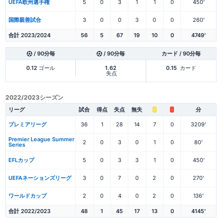
UEFA欧州選手権
5
0
3
1
1
0
450'
国際親善試合
3
0
0
3
0
0
260'
合計 2023/2024
56
5
67
19
10
0
4749'
/ 90分毎
/ 90分毎
カード / 90分毎
0.12
ゴール
1.62
0.15
カード
失点
2022/2023シーズン
リーグ
試合
得点
失点
無失
分
プレミアリーグ
36
1
28
14
7
0
3209'
Premier League Summer
2
0
3
0
1
0
80'
Series
EFLカップ
5
0
3
3
1
0
450'
UEFAネーションズリーグ
3
0
7
0
2
0
270'
ワールドカップ
2
0
4
0
2
0
136'
合計 2022/2023
48
1
45
17
13
0
4145'