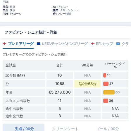
用語 :
得点
: 得点
As
: アシスト
失点
: 失点
無失
: クリーンシート
PEN
: PKゴール
分
: プレー時間
ファビアン・シェア統計 - 詳細
プレミアリーグ
UEFAチャンピオンズリーグ
EFLカップ
クラ
プレミアリーグでのファビアン・シェア統計
パーセンタイ
全試合
合計
90分毎
ル
16
試合数 (MP)
N/A
15
1088
1試合68分
分
27
€5,278,000
年俸
N/A
60
11
スタメン出場数
N/A
26
5
N/A
途中出場数
N/A
3
N/A
途中交代数
N/A
失点 / 90分
クリーンシート
ゴール / 90分