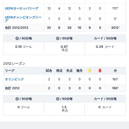
UEFAヨーロッパリーグ
13
4
12
5
3
0
1117'
UEFAチャンピオンズリー
1
0
0
0
0
0
5'
グ
合計 2012/2013
35
8
26
16
9
0
3012'
/ 90分毎
/ 90分毎
カード / 90分毎
0.19
ゴール
0.67
0.29
カード
失点
2012シーズン
リーグ
試合
得点
失点
無失
分
オリンピック
2
0
3
0
0
0
180'
合計 2012
2
0
3
0
0
0
180'
/ 90分毎
/ 90分毎
カード / 90分毎
0
ゴール
1.5
0
カード
失点