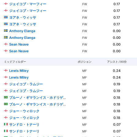
ジェイコブ・マーフィー
0.17
FW
ジェイコブ・マーフィー
0.17
FW
ヨアネ・ウィッサ
0.17
FW
ヨアネ・ウィッサ
0.17
FW
Anthony Elanga
0.00
FW
Anthony Elanga
0.00
FW
Sean Neave
0.00
FW
Sean Neave
0.00
FW
ミッドフィルダー
ポジション
アシスト / 90分
Lewis Miley
0.24
MF
Lewis Miley
0.24
MF
ジェイコブ・ラムジー
0.19
MF
ジェイコブ・ラムジー
0.19
MF
ブルーノ・ギマランイス・ホドリゲス・モウラ
0.18
MF
ブルーノ・ギマランイス・ホドリゲス・モウラ
0.18
MF
ジョー・ウィロック
0.18
MF
ジョー・ウィロック
0.18
MF
サンドロ・トナーリ
0.07
MF
サンドロ・トナーリ
0.07
MF