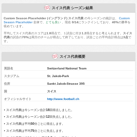
スイス代表 シーズン結果
Custom Season Placeholder (イングランド) スイス代表
の今シーズンの統計は、
Custom
Season Placeholder
全体で、
とても良い
、現在
0/14
にランクインしており、
40%
の勝率を
収めています。
平均してスイス代表のスコアは
1.8
得点で、１試合に付き
1.2
得点すると考えられます。
スイス
代表
の試合の
70%
は両方のチームが得点して終了しており、試合ごとの平均合計得点は
3点
で
す。
スイス代表概要
英語名
Switzerland National Team
スタジアム
St. Jakob-Park
住所
Sankt Jakob-Strasse 395
国
スイス
オフィシャルサイト
http://www.football.ch
18
•
スイス代表
は今シーズン合計
回得点しました。
12
•
スイス代表
は今シーズン合計
回失点しました。
50
•
スイス代表
は平均
分ごとに得点します。
75
•
スイス代表
は平均
分ごとに失点します。