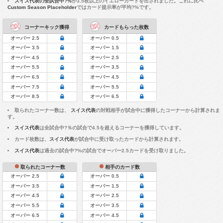
スイス代表の全試合中?%
が3.5枚以上のイエローカードを出されました。これに比べ
Custom Season Placeholder
ではカード提示率が平均?%です。
コーナーキック獲得
カードもらった枚数
オーバー 2.5
オーバー 0.5
オーバー 3.5
オーバー 1.5
オーバー 4.5
オーバー 2.5
オーバー 5.5
オーバー 3.5
オーバー 6.5
オーバー 4.5
オーバー 7.5
オーバー 5.5
オーバー 8.5
オーバー 6.5
取られたコーナー数は、
スイス代表
の対戦相手が試合中に獲得したコーナーから計算されま
す。
スイス代表
は全試合中?％の試合で4.5を超えるコーナーを獲得しています。
カード枚数は、
スイス代表
が試合中に受け取ったカードから計算されます。
スイス代表
は過去の試合中?%の試合でオーバー2.5カードを受け取りました。
取られたコーナー数
相手のカード数
オーバー 2.5
オーバー 0.5
オーバー 3.5
オーバー 1.5
オーバー 4.5
オーバー 2.5
オーバー 5.5
オーバー 3.5
オーバー 6.5
オーバー 4.5