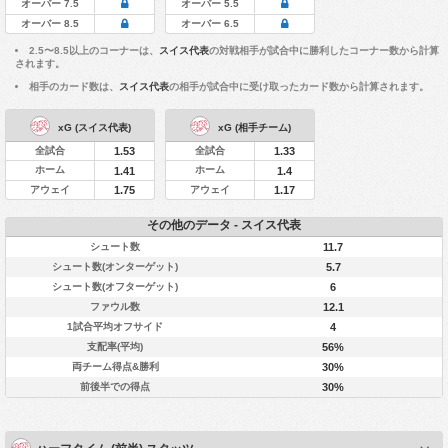
オーバー 7.5
オーバー 5.5
オーバー 8.5
オーバー 6.5
2.5〜8.5以上のコーナーは、
スイス代表
の対戦相手が試合中に勝利したコーナー数から計算
されます。
相手のカード数は、
スイス代表
の相手が試合中に受け取ったカード数から計算されます。
xG (スイス代表)
xG (相手チーム)
全試合
全試合
1.53
1.33
ホーム
ホーム
1.41
1.4
アウェイ
アウェイ
1.75
1.17
その他のデータ - スイス代表
シュート数
11.7
シュート数(オンターゲット)
5.7
シュート数(オフターゲット)
6
ファウル数
12.1
1試合平均オフサイド
4
支配率(平均)
56%
両チーム得点&勝利
30%
前後半での得点
30%