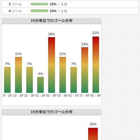
3
ゴール
10%
/
1
回
4
ゴール
10%
/
1
回
10分単位でのゴール分布
21%
18%
14%
11%
11%
7%
7%
7%
4%
0' - 10'
11' - 20'
21' - 30'
31' - 40'
41' - 50'
51' - 60'
61' - 70'
71' - 80'
81' - 90'
15分単位でのゴール分布
32%