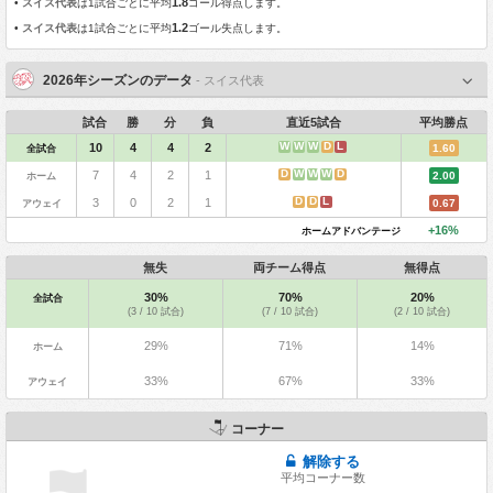
1.8
•
スイス代表
は1試合ごとに平均
ゴール得点します。
1.2
•
スイス代表
は1試合ごとに平均
ゴール失点します。
2026年シーズンのデータ
- スイス代表
試合
勝
分
負
直近5試合
平均勝点
W
W
W
D
L
10
4
4
2
全試合
1.60
D
W
W
W
D
7
4
2
1
ホーム
2.00
D
D
L
3
0
2
1
アウェイ
0.67
+16%
ホームアドバンテージ
無失
両チーム得点
無得点
30%
70%
20%
全試合
(3 / 10 試合)
(7 / 10 試合)
(2 / 10 試合)
29%
71%
14%
ホーム
33%
67%
33%
アウェイ
コーナー
解除する
平均コーナー数