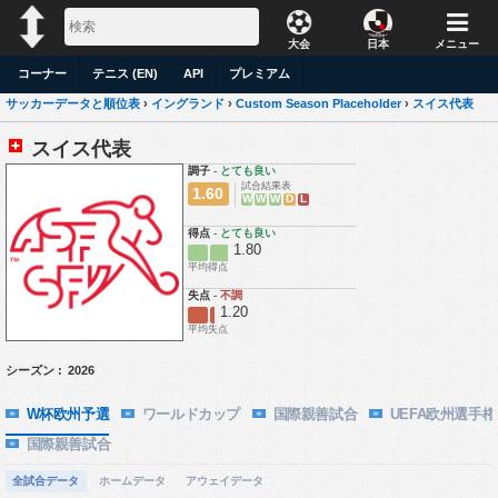
大会
日本
メニュー
コーナー
テニス (EN)
API
プレミアム
サッカーデータと順位表
›
イングランド
›
Custom Season Placeholder
›
スイス代表
スイス代表
調子
-
とても良い
試合結果表
1.60
W
W
W
D
L
得点
-
とても良い
1.80
平均得点
失点
-
不調
1.20
平均失点
シーズン :
2026
W杯欧州予選
ワールドカップ
国際親善試合
UEFA欧州選手権
国際親善試合
全試合データ
ホームデータ
アウェイデータ