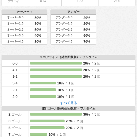
0.67
1.33
2.00
アウェイ
オーバー +
アンダー
オーバー0.5
アンダー0.5
80%
20%
オーバー1.5
アンダー1.5
80%
20%
オーバー2.5
アンダー2.5
50%
50%
オーバー3.5
アンダー3.5
40%
60%
オーバー4.5
アンダー4.5
30%
70%
スコアライン（発生回数順） - フルタイム
0-0
20%
/
2
回
4-1
20%
/
2
回
1-1
20%
/
2
回
3-4
10%
/
1
回
2-1
10%
/
1
回
2-0
10%
/
1
回
すべて見る
累計ゴール数(発生回数順) - フルタイム
2
ゴール
30%
/
3
回
0
ゴール
20%
/
2
回
5
ゴール
20%
/
2
回
7
ゴール
10%
/
1
回