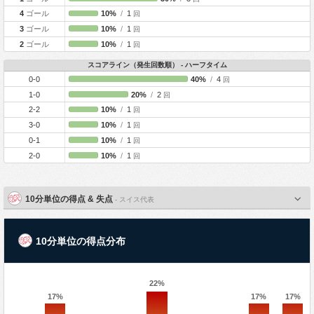
4
ゴール
10%
/
1
回
3
ゴール
10%
/
1
回
2
ゴール
10%
/
1
回
スコアライン（発生回数順） - ハーフタイム
0-0
40%
/
4
回
1-0
20%
/
2
回
2-2
10%
/
1
回
3-0
10%
/
1
回
0-1
10%
/
1
回
2-0
10%
/
1
回
10分単位の得点 & 失点
- スイス代表
10分単位の得点分布
22%
17%
17%
17%