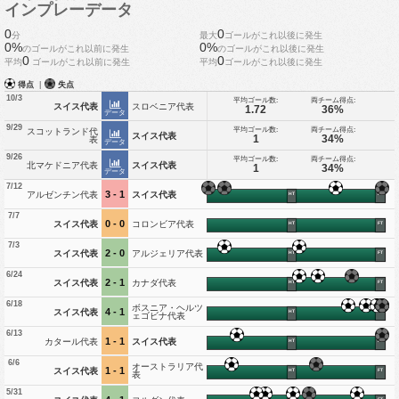
インプレーデータ
0
0
分
最大
ゴールがこれ以後に発生
0%
0%
のゴールがこれ以前に発生
のゴールがこれ以後に発生
0
0
平均
ゴールがこれ以前に発生
平均
ゴールがこれ以後に発生
得点
|
失点
10/3
平均ゴール数:
両チーム得点:
スイス代表
スロベニア代表
1.72
36%
データ
9/29
平均ゴール数:
両チーム得点:
スコットランド代
スイス代表
1
34%
表
データ
9/26
平均ゴール数:
両チーム得点:
北マケドニア代表
スイス代表
1
34%
データ
7/12
3 - 1
アルゼンチン代表
スイス代表
HT
FT
7/7
0 - 0
スイス代表
コロンビア代表
HT
FT
7/3
2 - 0
スイス代表
アルジェリア代表
HT
FT
6/24
2 - 1
スイス代表
カナダ代表
HT
FT
6/18
ボスニア・ヘルツ
4 - 1
スイス代表
HT
FT
ェゴビナ代表
6/13
1 - 1
カタール代表
スイス代表
HT
FT
6/6
オーストラリア代
1 - 1
スイス代表
HT
FT
表
5/31