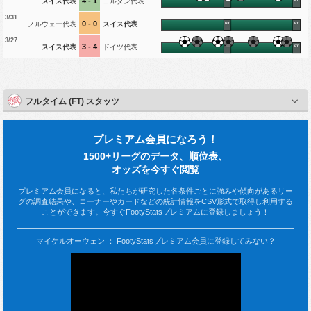
4 - 1
スイス代表
ヨルダン代表
HT
FT
3/31
0 - 0
ノルウェー代表
スイス代表
HT
FT
3/27
3 - 4
スイス代表
ドイツ代表
HT
FT
フルタイム (FT) スタッツ
プレミアム会員になろう！
1500+リーグのデータ、順位表、
オッズを今すぐ閲覧
プレミアム会員になると、私たちが研究した各条件ごとに強みや傾向があるリー
グの調査結果や、コーナーやカードなどの統計情報をCSV形式で取得し利用する
ことができます。今すぐFootyStatsプレミアムに登録しましょう！
マイケルオーウェン ： FootyStatsプレミアム会員に登録してみない？