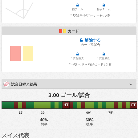
自チーム
相手チーム
* 1試合平均のコーナーキック数
カード
解除する
カード/1試合
1試合最大
1試合最低
*一発レッド = 2枚のカードと計算
試合日程と結果
3.00 ゴール/試合
HT
FT
15'
30'
60'
75'
40%
60%
前半
後半
スイス代表