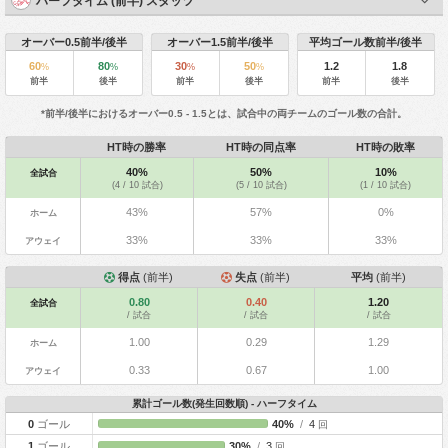
ハーフタイム (前半) スタッツ
オーバー0.5前半/後半
オーバー1.5前半/後半
平均ゴール数前半/後半
60
80
30
50
1.2
1.8
%
%
%
%
前半
後半
前半
後半
前半
後半
*前半/後半におけるオーバー0.5 - 1.5とは、試合中の両チームのゴール数の合計。
HT時の勝率
HT時の同点率
HT時の敗率
40%
50%
10%
全試合
(4 / 10 試合)
(5 / 10 試合)
(1 / 10 試合)
43%
57%
0%
ホーム
33%
33%
33%
アウェイ
得点
(前半)
失点
(前半)
平均
(前半)
0.80
0.40
1.20
全試合
/ 試合
/ 試合
/ 試合
1.00
0.29
1.29
ホーム
0.33
0.67
1.00
アウェイ
累計ゴール数(発生回数順) - ハーフタイム
0
ゴール
40%
/
4
回
1
ゴール
30%
/
3
回