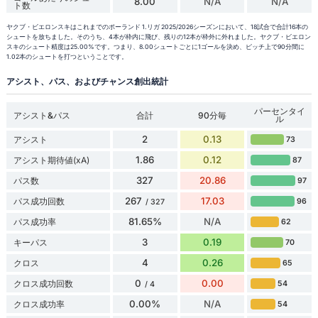
8.00
N/A
N/A
ト数
ヤクブ・ビエロンスキはこれまでのポーランド 1.リガ 2025/2026シーズンにおいて、18試合で合計16本の
シュートを放ちました。そのうち、4本が枠内に飛び、残りの12本が枠外に外れました。ヤクブ・ビエロン
スキのシュート精度は25.00%です。つまり、8.00シュートごとに1ゴールを決め、ピッチ上で90分間に
1.02本のシュートを打つということです。
アシスト、パス、およびチャンス創出統計
パーセンタイ
アシスト&パス
合計
90分毎
ル
2
0.13
アシスト
73
1.86
0.12
アシスト期待値(xA)
87
327
20.86
パス数
97
267
17.03
パス成功回数
96
/ 327
81.65%
N/A
パス成功率
62
3
0.19
キーパス
70
4
0.26
クロス
65
0
0.00
クロス成功回数
54
/ 4
0.00%
N/A
クロス成功率
54