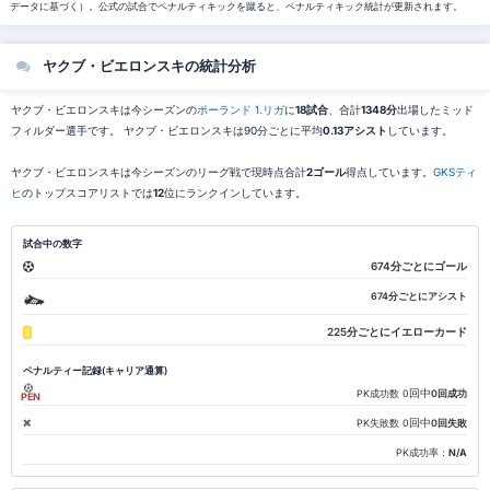
データに基づく）。公式の試合でペナルティキックを蹴ると、ペナルティキック統計が更新されます。
ヤクブ・ビエロンスキの統計分析
ヤクブ・ビエロンスキは今シーズンの
ポーランド 1.リガ
に
18試合
、合計
1348分
出場したミッド
フィルダー選手です。 ヤクブ・ビエロンスキは90分ごとに平均
0.13アシスト
しています。
ヤクブ・ビエロンスキは今シーズンのリーグ戦で現時点合計
2ゴール
得点しています。
GKSティ
ヒ
のトップスコアリストでは
12
位にランクインしています。
試合中の数字
674分ごとにゴール
674分ごとにアシスト
225分ごとにイエローカード
ペナルティー記録(キャリア通算)
回中
PK成功数
0
0回成功
PEN
回中
PK失敗数
0
0回失敗
PK成功率：
N/A