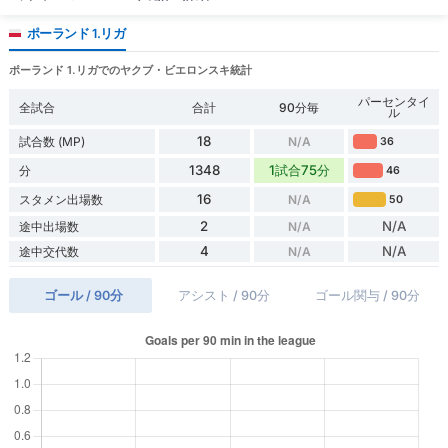
ポーランド 1.リガ
ポーランド 1.リガでのヤクブ・ビエロンスキ統計
パーセンタイ
全試合
合計
90分毎
ル
18
試合数 (MP)
N/A
36
1348
1試合75分
分
46
16
スタメン出場数
N/A
50
2
N/A
途中出場数
N/A
4
N/A
途中交代数
N/A
ゴール / 90分
アシスト / 90分
ゴール関与 / 90分