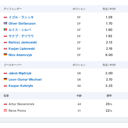
ディフェンダー
ポジション
失点 / 90分
イゴル・ラシッキ
1.29
DF
Oliver Stefánsson
1.70
DF
ルイス・シルバ
1.90
DF
ヤクブ・テツワウ
1.92
DF
Bartosz Jankowski
2.13
DF
Kasjan Lipkowski
2.16
DF
Nico Adamczyk
6.00
DF
ゴールキーパー
ポジション
失点 / 90分
Jakub Mądrzyk
2.00
GK
Leon-Oumar Wechsel
2.10
GK
Kacper Kołotyło
2.25
GK
監督
年齢
勝率
Artur Skowronek
25
44
%
Rene Poms
22
51
%