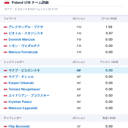
Poland U19 チーム詳細
ヤクブ・ビエロンスキのチームメイト(クラブ)
フォワード
ポジション
ゴール / 90分
アレクサンデル・ブクサ
1.56
FW
ピオトル・スタジンスキ
0.67
FW
Dominik Marczuk
0.00
FW
シモン・ヴォダルチク
0.00
FW
Mariusz Fornalczyk
0.00
FW
ミッドフィルダー
ポジション
アシスト / 90分
ヤクブ・ビエロンスキ
0.00
MF
ヤクブ・キシェル
0.00
MF
Kacper Urbanski
0.00
MF
Tomasz Neugebauer
0.00
MF
エイドリアン・ブコウスキー
0.00
MF
Krystian Palacz
0.00
MF
Mateusz Łęgowski
0.00
MF
ディフェンダー
ポジション
失点 / 90分
Filip Borowski
0.00
DF