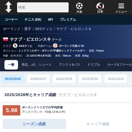
大会
日本
メニュー
コーナー
テニス (EN)
API
プレミアム
ポーランド
/
選手
/
GKSティヒ
/
ヤクブ・ビエロンスキ
ヤクブ・ビエロンスキ
データ
クラブ :
GKSティヒ
代表チーム :
ポーランド代表 U-19
ポジション :
ミッドフィルダー - ボランチ/守備的ミッドフィールダー
国籍 :
Poland
Birthplace :
Poland 
年齢（生年月日） :
23 (2003年4月18日)
身長 :
188cm
体重 :
92kg
一般
得点、xG、シュート
アシスト&パス
ドリブル
カード&ファール
2025/2026
2026/2027
2024/2025
2023/2024
2022/2023
- ヤクブ・ビエロンスキ
2025/2026年とキャリア成績
ポーランド 1.リガでの平均評価
5.98
アシストランク : 118位 (416人中)
シーズン成績
キャリア成績