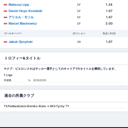
Mateusz Lipp
1.34
DF
Daniel Hoyo-Kowalski
1.67
DF
アリエル・モソル
1.67
DF
Marcel Błachewicz
3.00
DF
ゴールキーパー
ポジション
失点 / 90分
Jakub Ojrzyński
1.67
GK
トロフィー&タイトル
ヤクブ・ビエロンスキはサッカー選手としてのキャリアで0タイトルを獲得しています。
1. Liga
準優勝
1x
2019/2020
過去の所属クラブ
TS Podbeskidzie Bielsko-Biała -> GKS Tychy '71