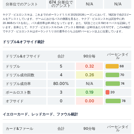
674 分単位で
N/A
N/A
分単位でのアシスト
のアシスト
ヤクブ・ビエロンスキは、これまでのポーランド 1.リガ 2025/2026シーズンにおいて、18試合で合計2ゴー
ルをアシストしています。 ゲームにおけるパスの側面を見ると、ヤクブ・ビエロンスキは試合中に約
20.86本のパスを出し、パス成功率は81.65となっています。また、1試合ごとに0.19のキーパスを記録して
います。全体として、ヤクブ・ビエロンスキのxA（アシスト期待値）は90分あたり0.12です。このxA統計
でヤクブ・ビエロンスキはポーランド 1.リガの選手のうち上位87パーセント以上に位置しています。
ドリブル&オフサイド統計
パーセンタイ
ドリブル&オフサイド
合計
90分毎
ル
5
0.32
ドリブル
68
4
0.26
ドリブル成功回数
70
80.00%
N/A
ドリブル成功率
74
3
0.19
ボールロスト数
20
0
0.00
オフサイド
78
イエローカード、レッドカード、ファウル統計
パーセンタイ
カード&ファール
合計
90分毎
ル