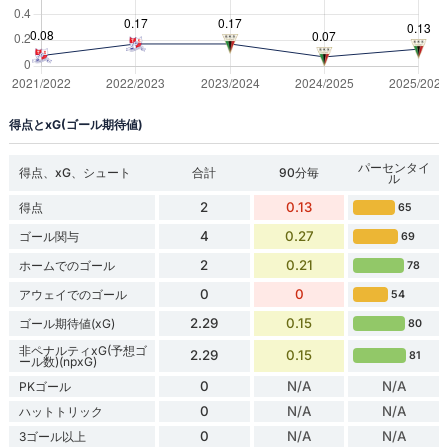
得点とxG(ゴール期待値)
パーセンタイ
得点、xG、シュート
合計
90分毎
ル
2
0.13
得点
65
4
0.27
ゴール関与
69
2
0.21
ホームでのゴール
78
0
0
アウェイでのゴール
54
2.29
0.15
ゴール期待値(xG)
80
非ペナルティxG(予想ゴ
2.29
0.15
81
ール数)(npxG)
0
N/A
N/A
PKゴール
0
N/A
N/A
ハットトリック
0
N/A
N/A
3ゴール以上