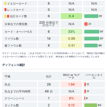
6
N/A
N/A
イエローカード
0
N/A
N/A
レッドカード
6
0.4
合計カード数
91
225 分単位で
N/A
分単位での警告数
21
のカード
6
33%
カード・オーバー0.5
97
14
0.89
ファウル数
97
8
0.51
被ファウル数
86
ヤクブ・ビエロンスキは、これまでのポーランド 1.リガ 2025/2026シーズンにおいて、18試合で合計6枚の
イエローカードと0枚のレッドカードを受けています。 90分あたり0.89回のファウルを犯しています。
ディフェンス統計
90分 or %デ
パーセンタイ
守備
合計
ータ
ル
29
1.94
失点
11
46 分
N/A
失点までの平均時間
11
1
6%
クリーンシート
6
2
0.13
タックル数
83