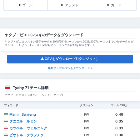
0
ゴール
0
アシスト
0
カード
ヤクブ・ビエロンスキのデータをダウンロード
ヤクブ・ビエロンスキの選手データを2018/2019シーズンから2026/2027シーズンまでの全データをダ
ウンロードしよう。(シーズン全記録とシーズン平均記録を含みます。)
CSVをダウンロード(1クレジット）
無料サンプルCSVをダウンロード »
Tychy 71 チーム詳細
ヤクブ・ビエロンスキのチームメイト(クラブ)
フォワード
ポジション
ゴール / 90分
Mamin Sanyang
0.46
FW
ダニエル・ルミン
0.35
FW
カツペル・ウェルニャク
0.33
FW
ピオトル・クラフチク
0.30
FW