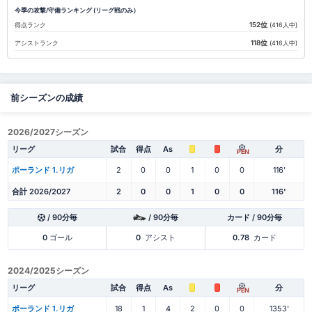
今季の攻撃/守備ランキング (リーグ戦のみ）
152位
得点ランク
(416人中)
118位
アシストランク
(416人中)
前シーズンの成績
2026/2027シーズン
リーグ
試合
得点
As
分
PEN
ポーランド 1.リガ
2
0
0
1
0
0
116'
合計 2026/2027
2
0
0
1
0
0
116'
/ 90分毎
/ 90分毎
カード / 90分毎
0
ゴール
0
アシスト
0.78
カード
2024/2025シーズン
リーグ
試合
得点
As
分
PEN
ポーランド 1.リガ
18
1
4
2
0
0
1353'