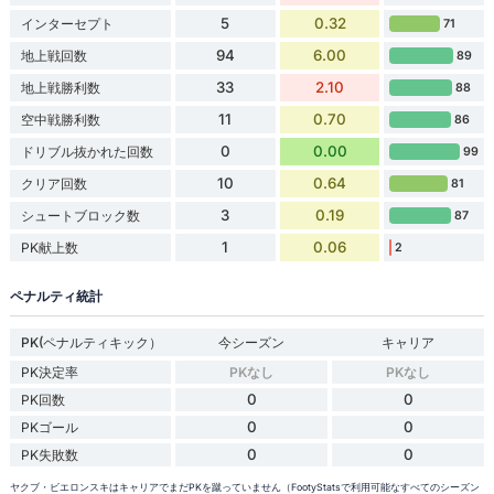
5
0.32
インターセプト
71
94
6.00
地上戦回数
89
33
2.10
地上戦勝利数
88
11
0.70
空中戦勝利数
86
0
0.00
ドリブル抜かれた回数
99
10
0.64
クリア回数
81
3
0.19
シュートブロック数
87
1
0.06
PK献上数
2
ペナルティ統計
PK(ペナルティキック）
今シーズン
キャリア
PK決定率
PKなし
PKなし
0
0
PK回数
0
0
PKゴール
0
0
PK失敗数
ヤクブ・ビエロンスキはキャリアでまだPKを蹴っていません（FootyStatsで利用可能なすべてのシーズン