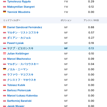
Tymoteusz Ryguła
0.29
FW
Maksymilian Stangret
0.12
FW
Yannick Woudstra
0.00
FW
ミッドフィルダー
ポジション
アシスト / 90分
Daniel Sandoval Fernández
0.68
MF
マルチン・リストコフスキ
0.57
MF
ダミアン・カジョル
0.27
MF
Paweł Łysiak
0.19
MF
ヤクブ・ビエロンスキ
0.13
MF
Julian Keiblinger
0.10
MF
Marcel Błachewicz
0.09
MF
マルチン・スパコウスキー
0.04
MF
ノエル・ニーマン
0.00
MF
ラファウ・マコフスキ
0.00
MF
クシストフ・マホウスキ
0.00
MF
Tobiasz Kubik
0.00
MF
Bartosz Pioterczak
0.00
MF
Marcel Łukasz Kalemba
0.00
MF
Bartłomiej Barański
0.00
MF
Jacek Wuwer
0.00
MF