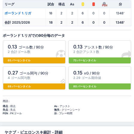
リーグ
試合
得点
As
分
PEN
ポーランド 1.リガ
18
2
2
6
0
0
1348'
合計 2025/2026
18
2
2
6
0
0
1348'
ポーランド 1.リガでの90分毎のデータ
0.13
0.13
ゴール数 / 90分
アシスト数 / 90分
2 合計ゴール数
2 合計アシスト数
65 パーセンタイル
73 パーセンタイル
0.27
0.15
ゴール関与 / 90分
xG / 90分
4 ゴール関与数
2.29 ゴール期待値
69 パーセンタイル
80 パーセンタイル
用語 :
得点
: 得点
As
: アシスト
失点
: 失点
無失
: クリーンシート
PEN
: PKゴール
分
: プレー時間
ヤクブ・ビエロンスキ統計 - 詳細