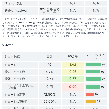
0
N/A
N/A
２ゴール以上
674 分単位で
N/A
N/A
分単位でのゴール
のゴール
ヤクブ・ビエロンスキはポーランド 1.リガ 2025/2026シーズンで18試合出場しており、合計2ゴールを記録
しています。2ゴール中2ゴールはホーム戦で記録しており、アウェイ戦では0ゴールとなっています。ヤク
ブ・ビエロンスキは90分間では0.13ゴールというデータがでています。 さらに, ヤクブ・ビエロンスキの
合計得点関与数 (ゴール + アシスト) は 4となっています。 ゴール関与数は90分あたり0.27です。ペナルテ
ィーなしの90分あたりのゴール期待値(xG)は0.15です。ヤクブ・ビエロンスキのnpxGの合計は2.29とな
り、ポーランド 1.リガのプレイヤーの中で上位81パーセントに位置しています。
シュート
パーセンタイ
シュート統計
合計
90分毎
ル
16
1.02
シュート
96
4
0.26
枠内シュート数
93
/ 16
12
0.77
枠外シュート数
97
/ 16
ゴールポスト直撃シュ
0 回
0.00
93
ート本数
12.50%
N/A
シュート決定率
49
25.00%
N/A
シュートの正確性
63
ゴールあたりのシュー