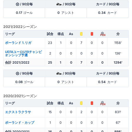
/ 90分毎
/ 90分毎
カード / 90分毎
0.17
ゴール
0
アシスト
0.34
カード
2021/2022シーズン
リーグ
試合
得点
As
分
PEN
ポーランド 1.リガ
23
1
0
7
0
0
1158'
UEFAユーロU19チャンピ
2
0
0
0
0
0
136'
オンシップ予選
合計 2021/2022
25
1
0
7
0
0
1294'
/ 90分毎
/ 90分毎
カード / 90分毎
0.08
ゴール
0
アシスト
0.54
カード
2020/2021シーズン
リーグ
試合
得点
As
分
PEN
エクストラクラサ
15
0
0
2
0
0
831'
ポーランド・カップ
1
0
0
0
0
0
67'
合計 2020/2021
16
0
0
2
0
0
898'