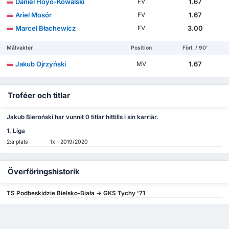
Daniel Hoyo-Kowalski
1.67
FV
Ariel Mosór
1.67
FV
Marcel Błachewicz
3.00
FV
Målvakter
Position
Förl. / 90'
Jakub Ojrzyński
1.67
MV
Troféer och titlar
Jakub Bieroński har vunnit 0 titlar hittills i sin karriär.
1. Liga
2:a plats
1x
2019/2020
Överföringshistorik
TS Podbeskidzie Bielsko-Biała -> GKS Tychy '71