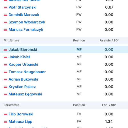
Piotr Starzynski
0.67
FW
Dominik Marczuk
0.00
FW
Szymon Włodarczyk
0.00
FW
Mariusz Fornalczyk
0.00
FW
Mittfältare
Position
Assists / 90'
Jakub Bieroński
0.00
MF
Jakub Kisiel
0.00
MF
Kacper Urbanski
0.00
MF
Tomasz Neugebauer
0.00
MF
Adrian Bukowski
0.00
MF
Krystian Palacz
0.00
MF
Mateusz Łęgowski
0.00
MF
Försvarare
Position
Förl. / 90'
Filip Borowski
0.00
FV
Mateusz Lipp
1.34
FV