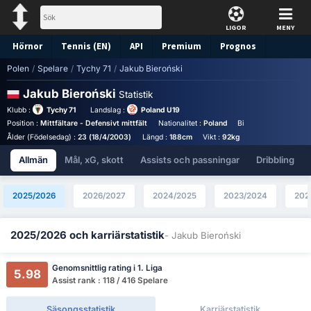
LIGOR
MENY
Hörnor
Tennis (EN)
API
Premium
Prognos
Polen
/
Spelare
/
Tychy 71
/
Jakub Bieroński
Jakub Bieroński
Statistik
Klubb :
Tychy 71
Landslag :
Poland U19
Position :
Mittfältare - Defensivt mittfält
Nationalitet :
Poland
Birthplace :
Poland -
Ålder (Födelsedag) :
23 (18/4/2003)
Längd :
188cm
Vikt :
92kg
Allmän
Mål, xG, skott
Assists och passningar
Dribbling
2025/2026
2026/2027
2024/2025
2023/2024
202
2025/2026 och karriärstatistik
- Jakub Bieroński
Genomsnittlig rating i 1. Liga
5.98
Assist rank : 118 / 416 Spelare
Säsongsstatistik
Karriärstatistik