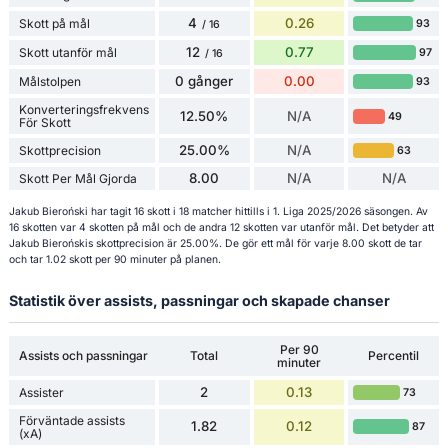
4
0.26
Skott på mål
93
/ 16
12
0.77
Skott utanför mål
97
/ 16
0 gånger
0.00
Målstolpen
93
Konverteringsfrekvens
12.50%
N/A
49
För Skott
25.00%
N/A
Skottprecision
63
8.00
N/A
N/A
Skott Per Mål Gjorda
Jakub Bieroński har tagit 16 skott i 18 matcher hittills i 1. Liga 2025/2026 säsongen. Av
16 skotten var 4 skotten på mål och de andra 12 skotten var utanför mål. Det betyder att
Jakub Bierońskis skottprecision är 25.00%. De gör ett mål för varje 8.00 skott de tar
och tar 1.02 skott per 90 minuter på planen.
Statistik över assists, passningar och skapade chanser
Per 90
Assists och passningar
Total
Percentil
minuter
2
0.13
Assister
73
Förväntade assists
1.82
0.12
87
(xA)