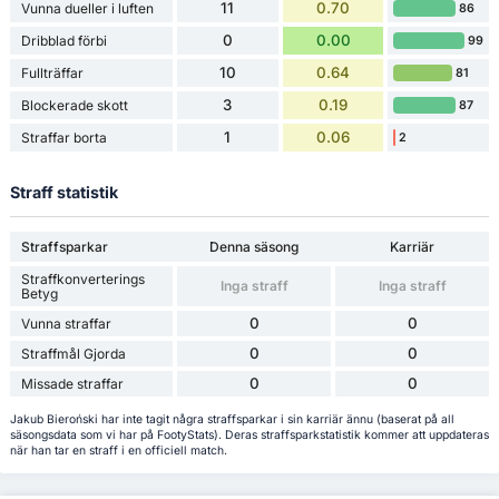
11
0.70
Vunna dueller i luften
86
0
0.00
Dribblad förbi
99
10
0.64
Fullträffar
81
3
0.19
Blockerade skott
87
1
0.06
Straffar borta
2
Straff statistik
Straffsparkar
Denna säsong
Karriär
Straffkonverterings
Inga straff
Inga straff
Betyg
0
0
Vunna straffar
0
0
Straffmål Gjorda
0
0
Missade straffar
Jakub Bieroński har inte tagit några straffsparkar i sin karriär ännu (baserat på all
säsongsdata som vi har på FootyStats). Deras straffsparkstatistik kommer att uppdateras
när han tar en straff i en officiell match.