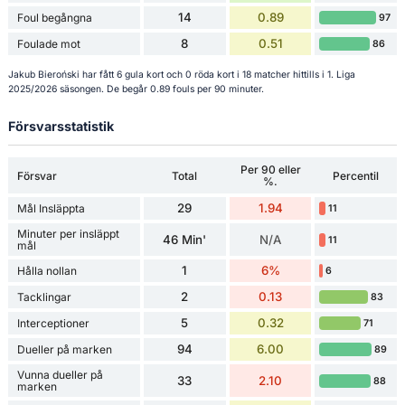
14
0.89
Foul begångna
97
8
0.51
Foulade mot
86
Jakub Bieroński har fått 6 gula kort och 0 röda kort i 18 matcher hittills i 1. Liga
2025/2026 säsongen. De begår 0.89 fouls per 90 minuter.
Försvarsstatistik
Per 90 eller
Försvar
Total
Percentil
%.
29
1.94
Mål Insläppta
11
Minuter per insläppt
46 Min'
N/A
11
mål
1
6%
Hålla nollan
6
2
0.13
Tacklingar
83
5
0.32
Interceptioner
71
94
6.00
Dueller på marken
89
Vunna dueller på
33
2.10
88
marken