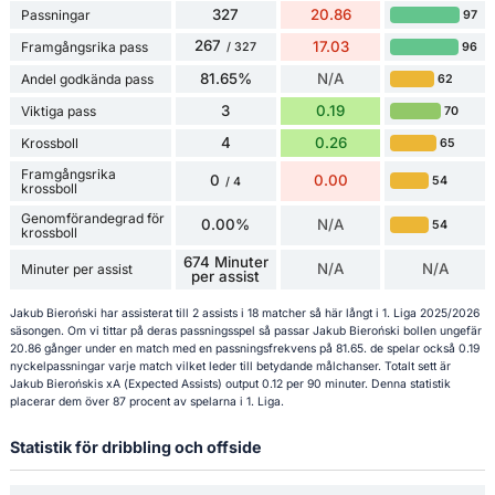
327
20.86
Passningar
97
267
17.03
Framgångsrika pass
96
/ 327
81.65%
N/A
Andel godkända pass
62
3
0.19
Viktiga pass
70
4
0.26
Krossboll
65
Framgångsrika
0
0.00
54
/ 4
krossboll
Genomförandegrad för
0.00%
N/A
54
krossboll
674 Minuter
N/A
N/A
Minuter per assist
per assist
Jakub Bieroński har assisterat till 2 assists i 18 matcher så här långt i 1. Liga 2025/2026
säsongen. Om vi tittar på deras passningsspel så passar Jakub Bieroński bollen ungefär
20.86 gånger under en match med en passningsfrekvens på 81.65. de spelar också 0.19
nyckelpassningar varje match vilket leder till betydande målchanser. Totalt sett är
Jakub Bierońskis xA (Expected Assists) output 0.12 per 90 minuter. Denna statistik
placerar dem över 87 procent av spelarna i 1. Liga.
Statistik för dribbling och offside