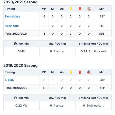
2020/2021 Säsong
Tävling
MP
Ml
As
Min'
PEN
Ekstraklasa
15
0
0
2
0
0
831'
Polsk Cup
1
0
0
0
0
0
67'
Total 2020/2021
16
0
0
2
0
0
898'
/ 90 min
/ 90 min
Erhållna kort / 90 min
0
Mål
0
Assister
0.22
Erhållna kort
2019/2020 Säsong
Tävling
MP
Ml
As
Min'
PEN
1. Liga
5
1
0
0
0
0
411'
Total 2019/2020
5
1
0
0
0
0
411'
/ 90 min
/ 90 min
Erhållna kort / 90 min
0.22
Mål
0
Assister
0
Erhållna kort