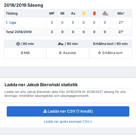
2018/2019 Säsong
Tävling
MP
Ml
As
Min'
PEN
1. Liga
3
0
0
0
0
0
27'
Total 2018/2019
3
0
0
0
0
0
27'
/ 90 min
/ 90 min
Erhållna kort / 90 min
0
Mål
0
Assister
0
Erhållna kort
Ladda ner Jakub Bieroński statistik
Ladda ner alla Jakub Bieroński data från 2018/2019 till 2026/2027 säsong för alla
tävlingar. Innehåller säsongstotal och säsongsgenomsnitt.
Ladda ner CSV (1 kredit)
Ladda ner gratis exempel CSV »