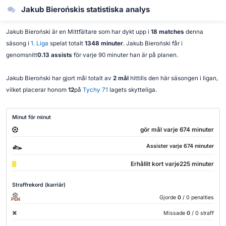
Jakub Bierońskis statistiska analys
Jakub Bieroński är en Mittfältare som har dykt upp i
18 matches
denna
säsong i
1. Liga
spelat totalt
1348 minuter
. Jakub Bieroński får i
genomsnitt
0.13 assists
för varje 90 minuter han är på planen.
Jakub Bieroński har gjort mål totalt av
2 mål
hittills den här säsongen i ligan,
vilket placerar honom
12
på
Tychy 71
lagets skytteliga.
Minut för minut
gör mål varje 674 minuter
Assister varje 674 minuter
Erhållit kort varje225 minuter
Straffrekord (karriär)
Gjorde
0
/ 0 penalties
PEN
Missade
0
/ 0 straff