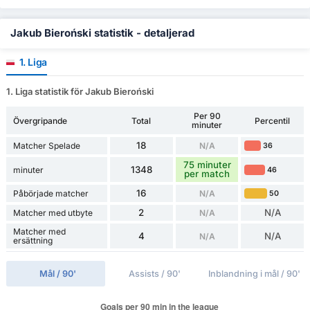
Jakub Bieroński statistik - detaljerad
1. Liga
1. Liga statistik för Jakub Bieroński
Per 90
Övergripande
Total
Percentil
minuter
18
Matcher Spelade
N/A
36
75 minuter
1348
minuter
46
per match
16
Påbörjade matcher
N/A
50
2
N/A
Matcher med utbyte
N/A
Matcher med
4
N/A
N/A
ersättning
Mål / 90'
Assists / 90'
Inblandning i mål / 90'