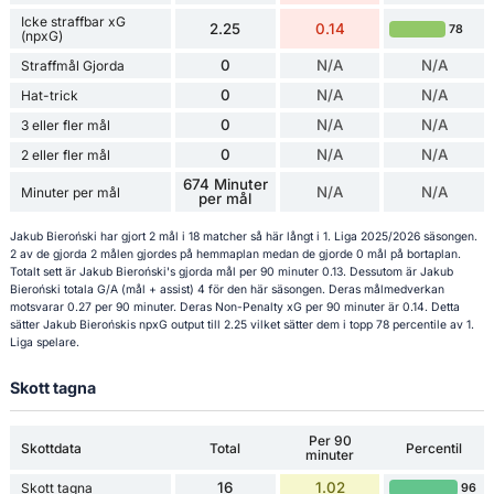
Icke straffbar xG
2.25
0.14
78
(npxG)
0
N/A
N/A
Straffmål Gjorda
0
N/A
N/A
Hat-trick
0
N/A
N/A
3 eller fler mål
0
N/A
N/A
2 eller fler mål
674 Minuter
N/A
N/A
Minuter per mål
per mål
Jakub Bieroński har gjort 2 mål i 18 matcher så här långt i 1. Liga 2025/2026 säsongen.
2 av de gjorda 2 målen gjordes på hemmaplan medan de gjorde 0 mål på bortaplan.
Totalt sett är Jakub Bieroński's gjorda mål per 90 minuter 0.13. Dessutom är Jakub
Bieroński totala G/A (mål + assist) 4 för den här säsongen. Deras målmedverkan
motsvarar 0.27 per 90 minuter. Deras Non-Penalty xG per 90 minuter är 0.14. Detta
sätter Jakub Bierońskis npxG output till 2.25 vilket sätter dem i topp 78 percentile av 1.
Liga spelare.
Skott tagna
Per 90
Skottdata
Total
Percentil
minuter
16
1.02
Skott tagna
96