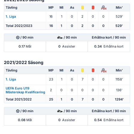
Tävling
MP
Ml
As
Min'
PEN
1. Liga
16
1
0
2
0
0
529'
Total 2022/2023
16
1
0
2
0
0
529'
/ 90 min
/ 90 min
Erhållna kort / 90 min
0.17
Mål
0
Assister
0.34
Erhållna kort
2021/2022 Säsong
Tävling
MP
Ml
As
Min'
PEN
1. Liga
23
1
0
7
0
0
1158'
UEFA Euro U19
2
0
0
0
0
0
136'
Mästerskap Kvalificering
Total 2021/2022
25
1
0
7
0
0
1294'
/ 90 min
/ 90 min
Erhållna kort / 90 min
0.08
Mål
0
Assister
0.54
Erhållna kort