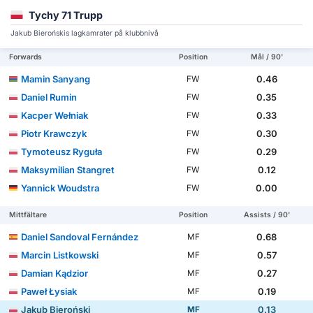
Tychy 71 Trupp
Jakub Bierońskis lagkamrater på klubbnivå
Forwards
Position
Mål / 90'
Mamin Sanyang
0.46
FW
Daniel Rumin
0.35
FW
Kacper Wełniak
0.33
FW
Piotr Krawczyk
0.30
FW
Tymoteusz Ryguła
0.29
FW
Maksymilian Stangret
0.12
FW
Yannick Woudstra
0.00
FW
Mittfältare
Position
Assists / 90'
Daniel Sandoval Fernández
0.68
MF
Marcin Listkowski
0.57
MF
Damian Kądzior
0.27
MF
Paweł Łysiak
0.19
MF
Jakub Bieroński
0.13
MF