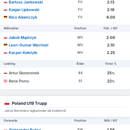
Bartosz Jankowski
2.13
FV
Kasjan Lipkowski
2.16
FV
Nico Adamczyk
6.00
FV
Målvakter
Position
Förl. / 90'
Jakub Mądrzyk
2.00
MV
Leon-Oumar Wechsel
2.10
MV
Kacper Kołotyło
2.25
MV
Ledning
Ålder
Vinst %
Artur Skowronek
25
44
%
Rene Poms
22
51
%
Poland U19 Trupp
Jakub Bierońskis lagkamrater på klubbnivå
Forwards
Position
Mål / 90'
Aleksander Buksa
1.56
FW