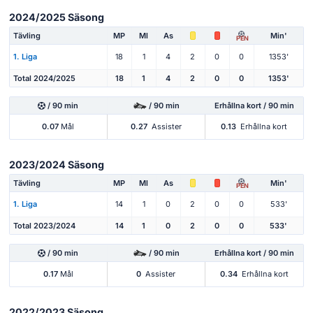
2024/2025 Säsong
Tävling
MP
Ml
As
Min'
PEN
1. Liga
18
1
4
2
0
0
1353'
Total 2024/2025
18
1
4
2
0
0
1353'
/ 90 min
/ 90 min
Erhållna kort / 90 min
0.07
Mål
0.27
Assister
0.13
Erhållna kort
2023/2024 Säsong
Tävling
MP
Ml
As
Min'
PEN
1. Liga
14
1
0
2
0
0
533'
Total 2023/2024
14
1
0
2
0
0
533'
/ 90 min
/ 90 min
Erhållna kort / 90 min
0.17
Mål
0
Assister
0.34
Erhållna kort
2022/2023 Säsong