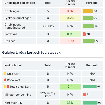
Per 90
Dribblingar och offside
Total
Percentil
minuter
5
0.32
Dribblingar
68
4
0.26
Lyckade dribblingar
70
Dribblingens
80.00%
N/A
74
framgångsgrad
3
0.19
Fördrivna
20
0
0.00
Offsides
78
Gula kort, röda kort och foulstatistik
Per 90
Kort och foul
Total
Percentil
minuter
6
N/A
N/A
Gula Kort
0
N/A
N/A
Röda kort
6
0.4
Totalt antal kort
91
225 min' /
N/A
Minuter per bokning
21
kort
6
33%
Kort över 0,5
97