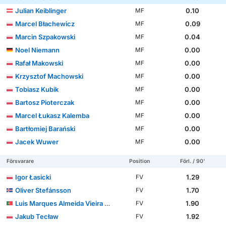
Julian Keiblinger
0.10
MF
Marcel Błachewicz
0.09
MF
Marcin Szpakowski
0.04
MF
Noel Niemann
0.00
MF
Rafał Makowski
0.00
MF
Krzysztof Machowski
0.00
MF
Tobiasz Kubik
0.00
MF
Bartosz Pioterczak
0.00
MF
Marcel Łukasz Kalemba
0.00
MF
Bartłomiej Barański
0.00
MF
Jacek Wuwer
0.00
MF
Försvarare
Position
Förl. / 90'
Igor Łasicki
1.29
FV
Oliver Stefánsson
1.70
FV
Luis Marques Almeida Vieira Silva
1.90
FV
Jakub Tecław
1.92
FV