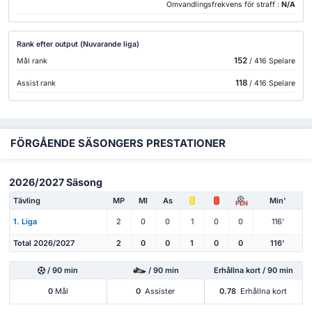
Omvandlingsfrekvens för straff :
N/A
Rank efter output (Nuvarande liga)
152
Mål rank
/ 416 Spelare
118
Assist rank
/ 416 Spelare
FÖRGÅENDE SÄSONGERS PRESTATIONER
2026/2027 Säsong
Tävling
MP
Ml
As
Min'
PEN
1. Liga
2
0
0
1
0
0
116'
Total 2026/2027
2
0
0
1
0
0
116'
/ 90 min
/ 90 min
Erhållna kort / 90 min
0
Mål
0
Assister
0.78
Erhållna kort