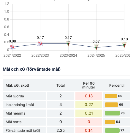
Mål och xG (förväntade mål)
Per 90
Mål, xG, skott
Total
Percentil
minuter
2
0.13
Mål Gjorda
65
4
0.27
Inblandning i mål
69
2
0.21
Mål hemma
78
0
0
Mål borta
54
2.25
0.14
Förväntade mål (xG)
77