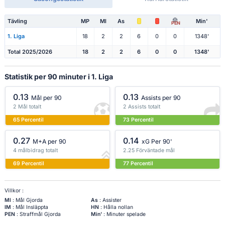
Tävling
MP
Ml
As
Min'
PEN
1. Liga
18
2
2
6
0
0
1348'
Total 2025/2026
18
2
2
6
0
0
1348'
Statistik per 90 minuter i 1. Liga
0.13
0.13
Mål per 90
Assists per 90
2 Mål totalt
2 Assists totalt
65 Percentil
73 Percentil
0.27
0.14
M+A per 90
xG Per 90'
4 målbidrag totalt
2.25 Förväntade mål
69 Percentil
77 Percentil
Villkor :
Ml
: Mål Gjorda
As
: Assister
IM
: Mål Insläppta
HN
: Hålla nollan
PEN
: Straffmål Gjorda
Min'
: Minuter spelade