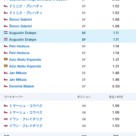
ドミニク・プレハティ
1.02
DF
ドミニク・プレハティ
1.02
DF
Šimon Gabriel
1.08
DF
Šimon Gabriel
1.08
DF
Augustin Drakpe
1.11
DF
Augustin Drakpe
1.11
DF
Petr Hodous
1.14
DF
Petr Hodous
1.14
DF
Aziz Abdu Kayondo
1.31
DF
Aziz Abdu Kayondo
1.31
DF
Jan Mikula
1.46
DF
Jan Mikula
1.46
DF
Dominik Mašek
3.50
DF
ゴールキーパー
ポジション
失点 / 90分
トマーシュ・コウベク
1.06
GK
トマーシュ・コウベク
1.06
GK
イワン・クレイチリク
1.50
GK
イワン・クレイチリク
1.50
GK