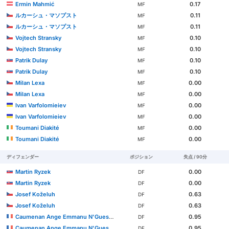
Ermin Mahmić
0.17
MF
ルカーシュ・マソプスト
0.11
MF
ルカーシュ・マソプスト
0.11
MF
Vojtech Stransky
0.10
MF
Vojtech Stransky
0.10
MF
Patrik Dulay
0.10
MF
Patrik Dulay
0.10
MF
Milan Lexa
0.00
MF
Milan Lexa
0.00
MF
Ivan Varfolomieiev
0.00
MF
Ivan Varfolomieiev
0.00
MF
Toumani Diakité
0.00
MF
Toumani Diakité
0.00
MF
ディフェンダー
ポジション
失点 / 90分
Martin Ryzek
0.00
DF
Martin Ryzek
0.00
DF
Josef Koželuh
0.63
DF
Josef Koželuh
0.63
DF
Caumenan Ange Emmanu N'Guessan
0.95
DF
Caumenan Ange Emmanu N'Guessan
0.95
DF