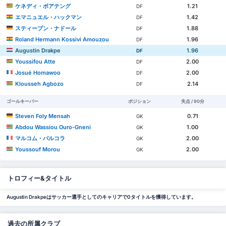
ケネディ・ボアテング
1.21
DF
エマニュエル・ハックマン
1.42
DF
スティーブン・ナドール
1.88
DF
Roland Hermann Kossivi Amouzou
1.96
DF
Augustin Drakpe
1.96
DF
Youssifou Atte
2.00
DF
Josué Homawoo
2.00
DF
Klousseh Agbozo
2.14
DF
ゴールキーパー
ポジション
失点 / 90分
Steven Foly Mensah
0.71
GK
Abdou Wassiou Ouro-Gneni
1.00
GK
マルコム・バルコラ
2.00
GK
Youssouf Morou
2.00
GK
トロフィー&タイトル
Augustin Drakpeはサッカー選手としてのキャリアで0タイトルを獲得しています。
過去の所属クラブ