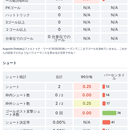
ール数)(npxG)
0
N/A
N/A
PKゴール
0
N/A
N/A
ハットトリック
0
N/A
N/A
3ゴール以上
0
N/A
N/A
２ゴール以上
0 分単位での
N/A
N/A
分単位でのゴール
ゴール
Augustin Drakpeはフォルトゥナ・リーガ 2025/2026シーズンでここまでゴールを決めていません。これか
らの試合でどのようなパフォーマンスを見せるか注目ですね！
シュート
パーセンタイ
シュート統計
合計
90分毎
ル
2
0.25
シュート
13
0
0.00
枠内シュート数
14
/ 2
2
0.25
枠外シュート数
17
/ 2
ゴールポスト直撃シュ
0 回
0.00
74
ート本数
0.00%
N/A
シュート決定率
41