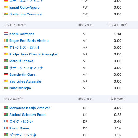
エティエネ・アメニド
0.00
FW
Ismaïl Ouro-Agoro
0.00
FW
Guillaume Yenoussi
0.00
FW
ミッドフィルダー
ポジション
アシスト / 90分
Karim Dermane
0.13
MF
Roger Ben Boris Aholou
0.00
MF
アレクシス・ロマオ
0.00
MF
Kodjo Jean Claude Aziangbe
0.00
MF
Marouf Tchakei
0.00
MF
サディク・フォファナ
0.00
MF
Samsindin Ouro
0.00
MF
Yao Jules Aziamale
0.00
MF
Isaac Monglo
0.00
MF
ディフェンダー
ポジション
失点 / 90分
Mawouna Kodjo Amevor
0.00
DF
Abdoul Sabourh Bode
0.37
DF
ロイク・ビシレ
0.46
DF
Kevin Boma
1.14
DF
ダコナム・ジェネ
1.16
DF