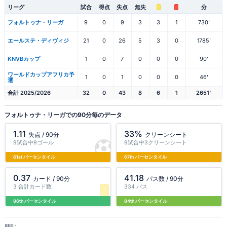
リーグ
試合
得点
失点
無失
分
フォルトゥナ・リーガ
9
0
9
3
3
1
730'
エールステ・ディヴィジ
21
0
26
5
3
0
1785'
KNVBカップ
1
0
7
0
0
0
90'
ワールドカップアフリカ予
1
0
1
0
0
0
46'
選
合計 2025/2026
32
0
43
8
6
1
2651'
フォルトゥナ・リーガでの90分毎のデータ
1.11
33%
失点 / 90分
クリーンシート
9試合中9ゴール
9試合中3クリーンシート
61st パーセンタイル
67th パーセンタイル
0.37
41.18
カード / 90分
パス数 / 90分
3 合計カード数
334 パス
86th パーセンタイル
84th パーセンタイル
用語 :