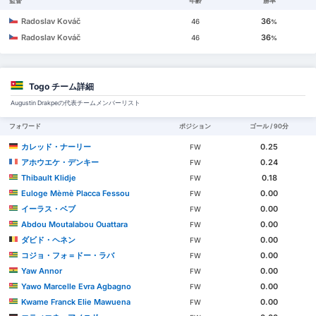
監督
年齢
勝率
Radoslav Kováč
36
46
%
Radoslav Kováč
36
46
%
Togo チーム詳細
Augustin Drakpeの代表チームメンバーリスト
フォワード
ポジション
ゴール / 90分
カレッド・ナーリー
0.25
FW
アホウエケ・デンキー
0.24
FW
Thibault Klidje
0.18
FW
Euloge Mèmè Placca Fessou
0.00
FW
イーラス・ベブ
0.00
FW
Abdou Moutalabou Ouattara
0.00
FW
ダビド・ヘネン
0.00
FW
コジョ・フォ＝ドー・ラバ
0.00
FW
Yaw Annor
0.00
FW
Yawo Marcelle Evra Agbagno
0.00
FW
Kwame Franck Elie Mawuena
0.00
FW