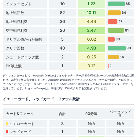
10
1.23
インターセプト
85
82
10.11
地上戦回数
64
36
4.44
地上戦勝利数
47
20
2.47
空中戦勝利数
81
5
0.62
ドリブル抜かれた回数
33
40
4.93
クリア回数
90
2
0.25
シュートブロック数
54
1
0.12
PK献上数
2
ディフェンダーとして、Augustin Drakpeはフォルトゥナ・リーガ 2025/2026シーズンの9試合中9失点に関
わり、3試合を無失点で終えました。Augustin Drakpeがピッチ上にいるとき、チームが81分ごとに失点し
ていることになります。 さらに、ピッチ上にいる90分間に0.86回のタックルと1.23回のインターセプトを
記録しています。Augustin Drakpeは、同時に約4.93回のクリアも記録されています。
イエローカード、レッドカード、ファウル統計
パーセンタイ
カード&ファール
合計
90分毎
ル
3
N/A
N/A
イエローカード
1
N/A
N/A
レッドカード