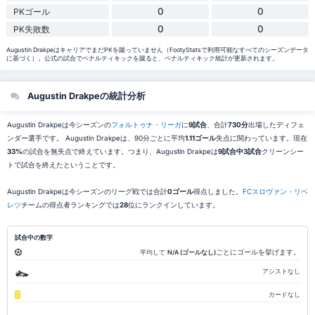
0
0
PKゴール
0
0
PK失敗数
Augustin DrakpeはキャリアでまだPKを蹴っていません（FootyStatsで利用可能なすべてのシーズンデータ
に基づく）。公式の試合でペナルティキックを蹴ると、ペナルティキック統計が更新されます。
Augustin Drakpeの統計分析
Augustin Drakpeは今シーズンの
フォルトゥナ・リーガ
に
9試合
、合計
730分
出場したディフェ
ンダー選手です。 Augustin Drakpeは、90分ごとに平均
1.11ゴール
失点に関わっています。現在
33%
の試合を無失点で終えています。つまり、Augustin Drakpeは
9試合中3試合
クリーンシー
トで試合を終えたということです。
Augustin Drakpeは今シーズンのリーグ戦では合計
0ゴール
得点しました。
FCスロヴァン・リベ
レツ
チームの得点者ランキングでは
28
位にランクインしています。
試合中の数字
ごとにゴールを挙げます。
平均して
N/A (ゴールなし)
アシストなし
カードなし