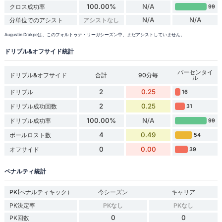
100.00%
N/A
クロス成功率
99
N/A
N/A
分単位でのアシスト
アシストなし
Augustin Drakpeは、このフォルトゥナ・リーガシーズン中、まだアシストしていません。
ドリブル&オフサイド統計
パーセンタイ
ドリブル&オフサイド
合計
90分毎
ル
2
0.25
ドリブル
16
2
0.25
ドリブル成功回数
31
100.00%
N/A
ドリブル成功率
99
4
0.49
ボールロスト数
54
0
0.00
オフサイド
39
ペナルティ統計
PK(ペナルティキック）
今シーズン
キャリア
PK決定率
PKなし
PKなし
0
0
PK回数