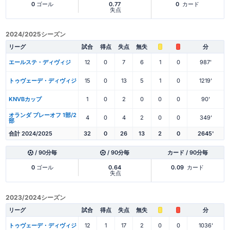
0
ゴール
0.77
0
カード
失点
2024/2025シーズン
リーグ
試合
得点
失点
無失
分
エールステ・ディヴィジ
12
0
7
6
1
0
987'
トゥヴェーデ・ディヴィジ
15
0
13
5
1
0
1219'
KNVBカップ
1
0
2
0
0
0
90'
オランダ プレーオフ 1部/2
4
0
4
2
0
0
349'
部
合計 2024/2025
32
0
26
13
2
0
2645'
/ 90分毎
/ 90分毎
カード / 90分毎
0
ゴール
0.64
0.09
カード
失点
2023/2024シーズン
リーグ
試合
得点
失点
無失
分
トゥヴェーデ・ディヴィジ
12
1
17
2
0
0
1036'