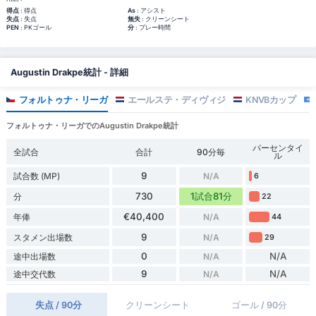
得点
: 得点
As
: アシスト
失点
: 失点
無失
: クリーンシート
PEN
: PKゴール
分
: プレー時間
Augustin Drakpe統計 - 詳細
フォルトゥナ・リーガ
エールステ・ディヴィジ
KNVBカップ
フォルトゥナ・リーガでのAugustin Drakpe統計
パーセンタイ
全試合
合計
90分毎
ル
9
試合数 (MP)
N/A
6
730
1試合81分
分
22
€40,400
年俸
N/A
44
9
スタメン出場数
N/A
29
0
N/A
途中出場数
N/A
9
N/A
途中交代数
N/A
失点 / 90分
クリーンシート
ゴール / 90分