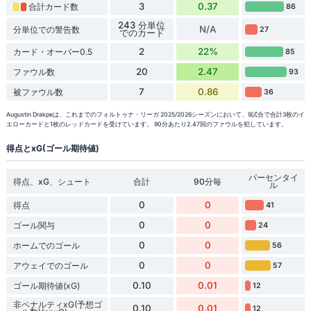
3
0.37
合計カード数
86
243 分単位
N/A
分単位での警告数
27
でのカード
2
22%
カード・オーバー0.5
85
20
2.47
ファウル数
93
7
0.86
被ファウル数
36
Augustin Drakpeは、これまでのフォルトゥナ・リーガ 2025/2026シーズンにおいて、9試合で合計3枚のイ
エローカードと1枚のレッドカードを受けています。 90分あたり2.47回のファウルを犯しています。
得点とxG(ゴール期待値)
パーセンタイ
得点、xG、シュート
合計
90分毎
ル
0
0
得点
41
0
0
ゴール関与
24
0
0
ホームでのゴール
56
0
0
アウェイでのゴール
57
0.10
0.01
ゴール期待値(xG)
12
非ペナルティxG(予想ゴ
0.10
0.01
12