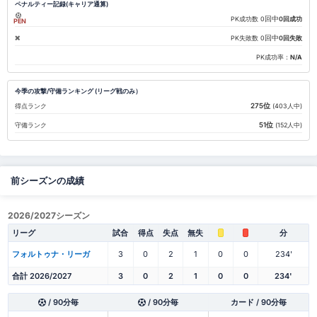
ペナルティー記録(キャリア通算)
回中
PK成功数
0
0回成功
PEN
回中
PK失敗数
0
0回失敗
PK成功率：
N/A
今季の攻撃/守備ランキング (リーグ戦のみ）
275位
得点ランク
(403人中)
51位
守備ランク
(152人中)
前シーズンの成績
2026/2027シーズン
リーグ
試合
得点
失点
無失
分
フォルトゥナ・リーガ
3
0
2
1
0
0
234'
合計 2026/2027
3
0
2
1
0
0
234'
/ 90分毎
/ 90分毎
カード / 90分毎