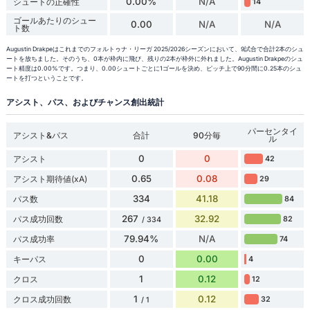
0.00%
N/A
シュートの正確性
14
ゴールあたりのシュー
0.00
N/A
N/A
ト数
Augustin Drakpeはこれまでのフォルトゥナ・リーガ 2025/2026シーズンにおいて、9試合で合計2本のシュ
ートを放ちました。そのうち、0本が枠内に飛び、残りの2本が枠外に外れました。Augustin Drakpeのシュ
ート精度は0.00%です。つまり、0.00シュートごとに1ゴールを決め、ピッチ上で90分間に0.25本のシュ
ートを打つということです。
アシスト、パス、およびチャンス創出統計
パーセンタイ
アシスト&パス
合計
90分毎
ル
0
0
アシスト
42
0.65
0.08
アシスト期待値(xA)
29
334
41.18
パス数
84
267
32.92
パス成功回数
82
/ 334
79.94%
N/A
パス成功率
74
0
0.00
キーパス
4
1
0.12
クロス
12
1
0.12
クロス成功回数
32
/ 1