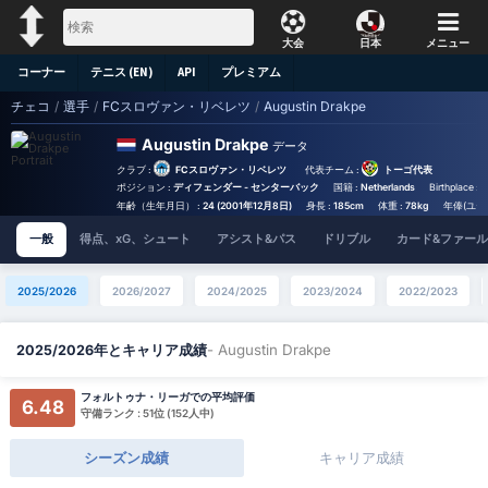
大会
日本
メニュー
コーナー
テニス (EN)
API
プレミアム
チェコ
/
選手
/
FCスロヴァン・リベレツ
/
Augustin Drakpe
Augustin Drakpe
データ
クラブ :
FCスロヴァン・リベレツ
代表チーム :
トーゴ代表
ポジション :
ディフェンダー - センターバック
国籍 :
Netherlands
Birthplace :
N
年齢（生年月日） :
24 (2001年12月8日)
身長 :
185cm
体重 :
78kg
年俸(ユーロ
一般
得点、xG、シュート
アシスト&パス
ドリブル
カード&ファール
2025/2026
2026/2027
2024/2025
2023/2024
2022/2023
- Augustin Drakpe
2025/2026年とキャリア成績
フォルトゥナ・リーガでの平均評価
6.48
守備ランク : 51位 (152人中)
シーズン成績
キャリア成績