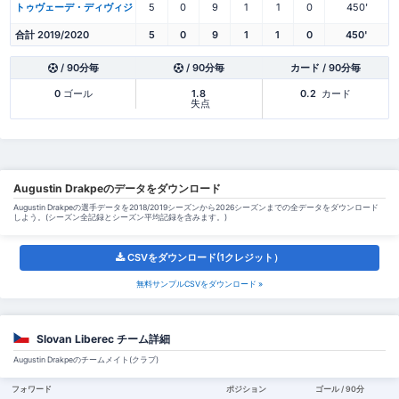
トゥヴェーデ・ディヴィジ
5
0
9
1
1
0
450'
合計 2019/2020
5
0
9
1
1
0
450'
/ 90分毎
/ 90分毎
カード / 90分毎
0
ゴール
1.8
0.2
カード
失点
Augustin Drakpeのデータをダウンロード
Augustin Drakpeの選手データを2018/2019シーズンから2026シーズンまでの全データをダウンロード
しよう。(シーズン全記録とシーズン平均記録を含みます。)
CSVをダウンロード(1クレジット）
無料サンプルCSVをダウンロード »
Slovan Liberec チーム詳細
Augustin Drakpeのチームメイト(クラブ)
フォワード
ポジション
ゴール / 90分