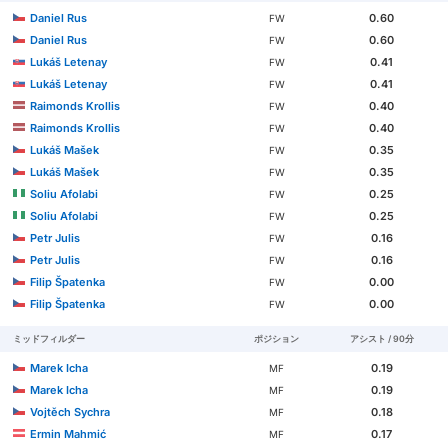
Daniel Rus
0.60
FW
Daniel Rus
0.60
FW
Lukáš Letenay
0.41
FW
Lukáš Letenay
0.41
FW
Raimonds Krollis
0.40
FW
Raimonds Krollis
0.40
FW
Lukáš Mašek
0.35
FW
Lukáš Mašek
0.35
FW
Soliu Afolabi
0.25
FW
Soliu Afolabi
0.25
FW
Petr Julis
0.16
FW
Petr Julis
0.16
FW
Filip Špatenka
0.00
FW
Filip Špatenka
0.00
FW
ミッドフィルダー
ポジション
アシスト / 90分
Marek Icha
0.19
MF
Marek Icha
0.19
MF
Vojtěch Sychra
0.18
MF
Ermin Mahmić
0.17
MF