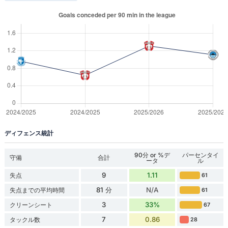
ディフェンス統計
90分 or %デ
パーセンタイ
守備
合計
ータ
ル
9
1.11
失点
61
81 分
N/A
失点までの平均時間
61
3
33%
クリーンシート
67
7
0.86
タックル数
28