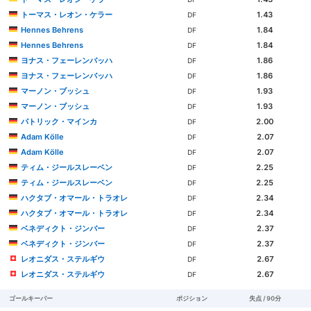
トーマス・レオン・ケラー
1.43
DF
Hennes Behrens
1.84
DF
Hennes Behrens
1.84
DF
ヨナス・フェーレンバッハ
1.86
DF
ヨナス・フェーレンバッハ
1.86
DF
マーノン・ブッシュ
1.93
DF
マーノン・ブッシュ
1.93
DF
パトリック・マインカ
2.00
DF
Adam Kölle
2.07
DF
Adam Kölle
2.07
DF
ティム・ジールスレーベン
2.25
DF
ティム・ジールスレーベン
2.25
DF
ハクタブ・オマール・トラオレ
2.34
DF
ハクタブ・オマール・トラオレ
2.34
DF
ベネディクト・ジンバー
2.37
DF
ベネディクト・ジンバー
2.37
DF
レオニダス・ステルギウ
2.67
DF
レオニダス・ステルギウ
2.67
DF
ゴールキーパー
ポジション
失点 / 90分