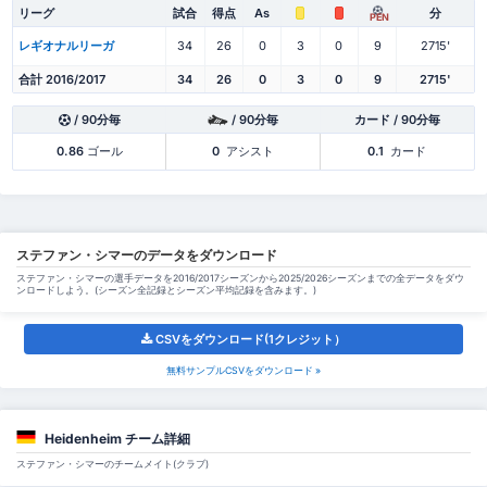
リーグ
試合
得点
As
分
PEN
レギオナルリーガ
34
26
0
3
0
9
2715'
合計 2016/2017
34
26
0
3
0
9
2715'
/ 90分毎
/ 90分毎
カード / 90分毎
0.86
ゴール
0
アシスト
0.1
カード
ステファン・シマーのデータをダウンロード
ステファン・シマーの選手データを2016/2017シーズンから2025/2026シーズンまでの全データをダウ
ンロードしよう。(シーズン全記録とシーズン平均記録を含みます。)
CSVをダウンロード(1クレジット）
無料サンプルCSVをダウンロード »
Heidenheim チーム詳細
ステファン・シマーのチームメイト(クラブ)