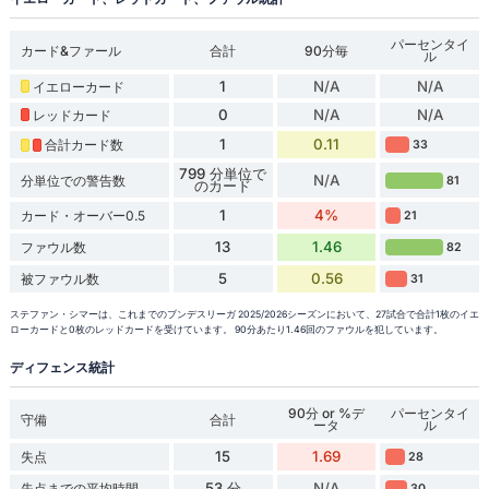
パーセンタイ
カード&ファール
合計
90分毎
ル
1
N/A
N/A
イエローカード
0
N/A
N/A
レッドカード
1
0.11
合計カード数
33
799 分単位で
N/A
分単位での警告数
81
のカード
1
4%
カード・オーバー0.5
21
13
1.46
ファウル数
82
5
0.56
被ファウル数
31
ステファン・シマーは、これまでのブンデスリーガ 2025/2026シーズンにおいて、27試合で合計1枚のイエ
ローカードと0枚のレッドカードを受けています。 90分あたり1.46回のファウルを犯しています。
ディフェンス統計
90分 or %デ
パーセンタイ
守備
合計
ータ
ル
15
1.69
失点
28
53 分
N/A
失点までの平均時間
30