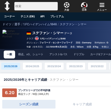
大会
日本
メニュー
コーナー
テニス (EN)
API
プレミアム
ドイツ
/
選手
/
1.FCハイデンハイム1846
/
ステファン・シマー
ステファン・シマー
データ
クラブ :
1.FCハイデンハイム1846
ポジション :
フォワード - センターフォワード
国籍 :
Germany
Birthplace :
Ger
年齢（生年月日） :
32 (1994年4月28日)
身長 :
185cm
体重 :
87kg
年俸(ユー
一般
得点、xG、シュート
アシスト&パス
ドリブル
カード&ファール
2025/2026
2024/2025
2023/2024
2022/2023
2021/2022
- ステファン・シマー
2025/2026年とキャリア成績
ブンデスリーガでの平均評価
6.20
得点ランク : 18位 (388人中)
シーズン成績
キャリア成績