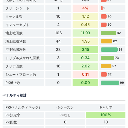
1
4%
クリーンシート
9
10
1.12
タックル数
30
4
0.45
インターセプト
30
106
11.93
地上戦回数
82
44
4.95
地上戦勝利数
62
28
3.15
空中戦勝利数
91
3
0.34
ドリブル抜かれた回数
73
18
2.02
クリア回数
57
1
0.11
シュートブロック数
32
0
0.00
PK献上数
99
ペナルティ統計
PK(ペナルティキック）
今シーズン
キャリア
100%
PK決定率
PKなし
0
10
PK回数