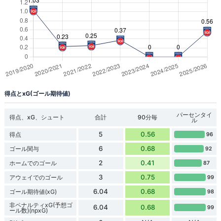
得点とxG(ゴール期待値)
パーセンタイ
得点、xG、シュート
合計
90分毎
ル
5
0.56
得点
96
6
0.68
ゴール関与
92
2
0.41
ホームでのゴール
87
3
0.75
アウェイでのゴール
99
6.04
0.68
ゴール期待値(xG)
98
非ペナルティxG(予想ゴ
6.04
0.68
99
ール数)(npxG)