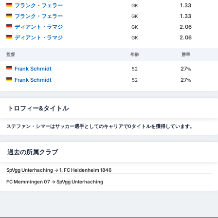
フランク・フェラー
1.33
GK
フランク・フェラー
1.33
GK
ディアント・ラマジ
2.06
GK
ディアント・ラマジ
2.06
GK
監督
年齢
勝率
Frank Schmidt
27
52
%
Frank Schmidt
27
52
%
トロフィー&タイトル
ステファン・シマーはサッカー選手としてのキャリアで0タイトルを獲得しています。
過去の所属クラブ
SpVgg Unterhaching -> 1. FC Heidenheim 1846
FC Memmingen 07 -> SpVgg Unterhaching