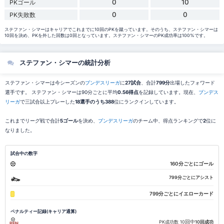
0
10
PKゴール
0
0
PK失敗数
ステファン・シマーはキャリアでこれまでに10回のPKを蹴っています。そのうち、ステファン・シマーは
10回を決め、PKを外した回数は0回となっています。ステファン・シマーのPK成功率は100%です。
ステファン・シマーの統計分析
ステファン・シマーは今シーズンの
ブンデスリーガ
に
27試合
、合計
799分
出場したフォワード
選手です。 ステファン・シマーは90分ごとに平均
0.56得点
を記録しています。現在、
ブンデス
リーガ
で三試合以上プレーした
18選手のうち388
位にランクインしています。
これまでリーグ戦で合計
5ゴール
を決め、
ブンデスリーガ
のチーム中、得点ランキングで
2
位に
なりました。
試合中の数字
160分ごとにゴール
799分ごとにアシスト
799分ごとにイエローカード
ペナルティー記録(キャリア通算)
回中
PK成功数
10
10回成功
PEN