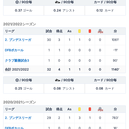
/ 90分毎
/ 90分毎
カード / 90分毎
0.37
ゴール
0.24
アシスト
0.12
カード
2021/2022シーズン
リーグ
試合
得点
As
分
PEN
2. ブンデスリーガ
30
3
1
1
0
0
1061'
DFBポカール
1
1
0
0
0
0
-11'
クラブ親善試合3
1
0
0
0
0
0
90'
合計 2021/2022
32
4
1
1
0
0
1140'
/ 90分毎
/ 90分毎
カード / 90分毎
0.25
ゴール
0.08
アシスト
0.08
カード
2020/2021シーズン
リーグ
試合
得点
As
分
PEN
2. ブンデスリーガ
29
2
1
3
1
0
783'
DFBポカール
1
0
0
0
0
0
16'