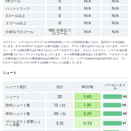
0
N/A
N/A
PKゴール
0
N/A
N/A
ハットトリック
0
N/A
N/A
3ゴール以上
0
N/A
N/A
２ゴール以上
160 分単位で
N/A
N/A
分単位でのゴール
のゴール
ステファン・シマーはブンデスリーガ 2025/2026シーズンで27試合出場しており、合計5ゴールを記録し
ています。5ゴール中2ゴールはホーム戦で記録しており、アウェイ戦では3ゴールとなっています。ステフ
ァン・シマーは90分間では0.56ゴールというデータがでています。 さらに, ステファン・シマーの 合計得
点関与数 (ゴール + アシスト) は 6となっています。 ゴール関与数は90分あたり0.68です。ペナルティーな
しの90分あたりのゴール期待値(xG)は0.68です。ステファン・シマーのnpxGの合計は6.04となり、ブン
デスリーガのプレイヤーの中で上位99パーセントに位置しています。
シュート
パーセンタイ
シュート統計
合計
90分毎
ル
32
3.60
シュート
98
12
1.35
枠内シュート数
96
/ 32
20
2.25
枠外シュート数
98
/ 32
ゴールポスト直撃シュ
2 回
0.23
97
ート本数