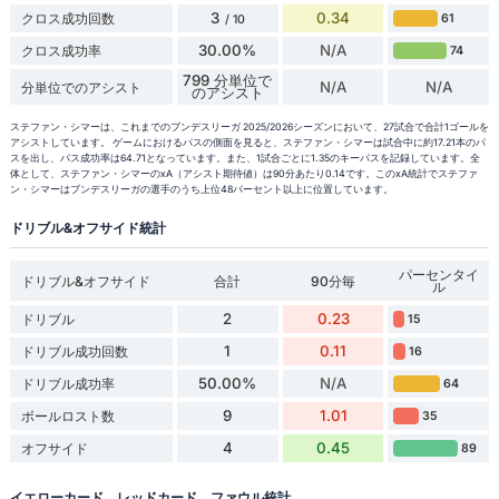
3
0.34
クロス成功回数
61
/ 10
30.00%
N/A
クロス成功率
74
799 分単位で
N/A
N/A
分単位でのアシスト
のアシスト
ステファン・シマーは、これまでのブンデスリーガ 2025/2026シーズンにおいて、27試合で合計1ゴールを
アシストしています。 ゲームにおけるパスの側面を見ると、ステファン・シマーは試合中に約17.21本のパ
スを出し、パス成功率は64.71となっています。また、1試合ごとに1.35のキーパスを記録しています。全
体として、ステファン・シマーのxA（アシスト期待値）は90分あたり0.14です。このxA統計でステファ
ン・シマーはブンデスリーガの選手のうち上位48パーセント以上に位置しています。
ドリブル&オフサイド統計
パーセンタイ
ドリブル&オフサイド
合計
90分毎
ル
2
0.23
ドリブル
15
1
0.11
ドリブル成功回数
16
50.00%
N/A
ドリブル成功率
64
9
1.01
ボールロスト数
35
4
0.45
オフサイド
89
イエローカード、レッドカード、ファウル統計