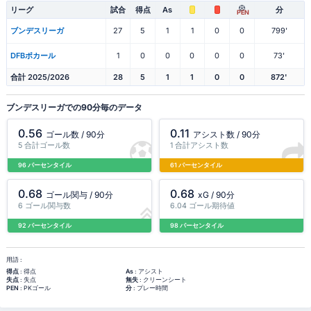
リーグ
試合
得点
As
分
PEN
ブンデスリーガ
27
5
1
1
0
0
799'
DFBポカール
1
0
0
0
0
0
73'
合計 2025/2026
28
5
1
1
0
0
872'
ブンデスリーガでの90分毎のデータ
0.56
0.11
ゴール数 / 90分
アシスト数 / 90分
5 合計ゴール数
1 合計アシスト数
96 パーセンタイル
61 パーセンタイル
0.68
0.68
ゴール関与 / 90分
xG / 90分
6 ゴール関与数
6.04 ゴール期待値
92 パーセンタイル
98 パーセンタイル
用語 :
得点
: 得点
As
: アシスト
失点
: 失点
無失
: クリーンシート
PEN
: PKゴール
分
: プレー時間