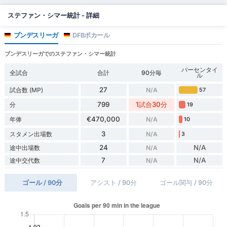
ステファン・シマー統計 - 詳細
ブンデスリーガ
DFBポカール
ブンデスリーガでのステファン・シマー統計
パーセンタイ
全試合
合計
90分毎
ル
27
試合数 (MP)
N/A
57
799
1試合30分
分
19
€470,000
年俸
N/A
10
3
スタメン出場数
N/A
3
24
N/A
途中出場数
N/A
7
N/A
途中交代数
N/A
ゴール / 90分
アシスト / 90分
ゴール関与 / 90分