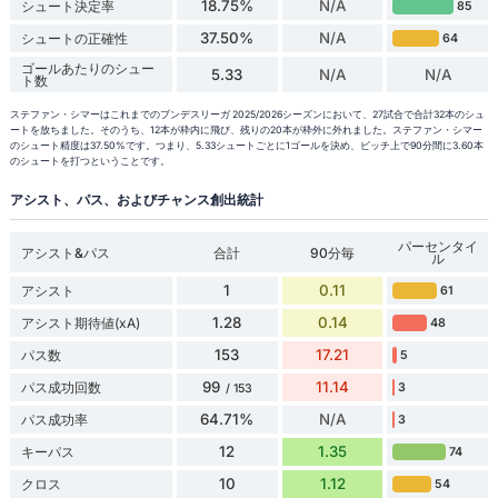
18.75%
N/A
シュート決定率
85
37.50%
N/A
シュートの正確性
64
ゴールあたりのシュー
5.33
N/A
N/A
ト数
ステファン・シマーはこれまでのブンデスリーガ 2025/2026シーズンにおいて、27試合で合計32本のシュ
ートを放ちました。そのうち、12本が枠内に飛び、残りの20本が枠外に外れました。ステファン・シマー
のシュート精度は37.50%です。つまり、5.33シュートごとに1ゴールを決め、ピッチ上で90分間に3.60本
のシュートを打つということです。
アシスト、パス、およびチャンス創出統計
パーセンタイ
アシスト&パス
合計
90分毎
ル
1
0.11
アシスト
61
1.28
0.14
アシスト期待値(xA)
48
153
17.21
パス数
5
99
11.14
パス成功回数
3
/ 153
64.71%
N/A
パス成功率
3
12
1.35
キーパス
74
10
1.12
クロス
54