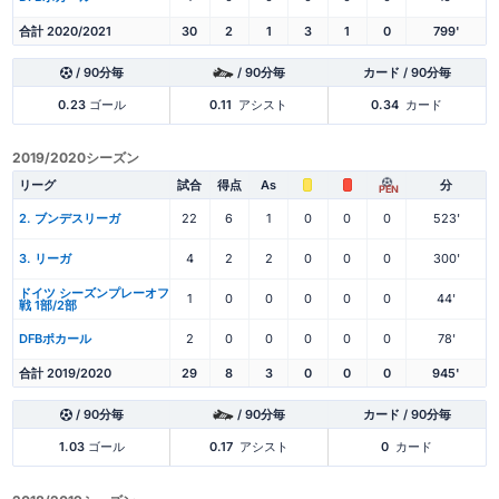
合計 2020/2021
30
2
1
3
1
0
799'
/ 90分毎
/ 90分毎
カード / 90分毎
0.23
ゴール
0.11
アシスト
0.34
カード
2019/2020シーズン
リーグ
試合
得点
As
分
PEN
2. ブンデスリーガ
22
6
1
0
0
0
523'
3. リーガ
4
2
2
0
0
0
300'
ドイツ シーズンプレーオフ
1
0
0
0
0
0
44'
戦 1部/2部
DFBポカール
2
0
0
0
0
0
78'
合計 2019/2020
29
8
3
0
0
0
945'
/ 90分毎
/ 90分毎
カード / 90分毎
1.03
ゴール
0.17
アシスト
0
カード