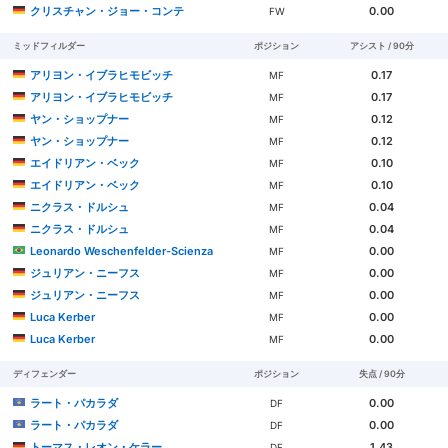
クリスチャン・ジョー・コンテ
0.00
FW
ミッドフィルダー
ポジション
アシスト / 90分
アリヨン・イブラヒモビッチ
0.17
MF
アリヨン・イブラヒモビッチ
0.17
MF
ヤン・ショップナー
0.12
MF
ヤン・ショップナー
0.12
MF
エイドリアン・ベック
0.10
MF
エイドリアン・ベック
0.10
MF
ニクラス・ドルシュ
0.04
MF
ニクラス・ドルシュ
0.04
MF
Leonardo Weschenfelder-Scienza
0.00
MF
ジュリアン・ニーフス
0.00
MF
ジュリアン・ニーフス
0.00
MF
Luca Kerber
0.00
MF
Luca Kerber
0.00
MF
ディフェンダー
ポジション
失点 / 90分
ラート・パカラダ
0.00
DF
ラート・パカラダ
0.00
DF
トーマス・レオン・ケラー
1.43
DF