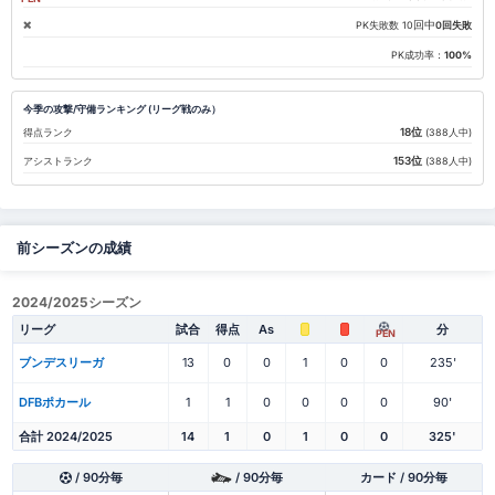
回中
PK失敗数
10
0回失敗
PK成功率：
100%
今季の攻撃/守備ランキング (リーグ戦のみ）
18位
得点ランク
(388人中)
153位
アシストランク
(388人中)
前シーズンの成績
2024/2025シーズン
リーグ
試合
得点
As
分
PEN
ブンデスリーガ
13
0
0
1
0
0
235'
DFBポカール
1
1
0
0
0
0
90'
合計 2024/2025
14
1
0
1
0
0
325'
/ 90分毎
/ 90分毎
カード / 90分毎