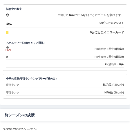
試合中の数字
ごとにゴールを挙げます。
平均して
N/A (ゴールなし)
90分ごとにアシスト
0分ごとにイエローカード
ペナルティー記録(キャリア通算)
回中
PK成功数
0
0回成功
PEN
回中
PK失敗数
0
0回失敗
PK成功率：
N/A
今季の攻撃/守備ランキング (リーグ戦のみ）
N/A位
得点ランク
(130人中)
N/A位
守備ランク
(58人中)
前シーズンの成績
2026/2027シーズン