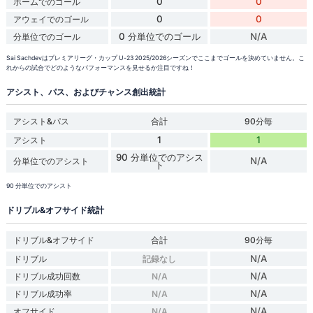
0
0
ホームでのゴール
0
0
アウェイでのゴール
0 分単位でのゴール
N/A
分単位でのゴール
Sai Sachdevはプレミアリーグ・カップ U-23 2025/2026シーズンでここまでゴールを決めていません。こ
れからの試合でどのようなパフォーマンスを見せるか注目ですね！
アシスト、パス、およびチャンス創出統計
アシスト&パス
合計
90分毎
1
1
アシスト
90 分単位でのアシス
N/A
分単位でのアシスト
ト
90 分単位でのアシスト
ドリブル&オフサイド統計
ドリブル&オフサイド
合計
90分毎
N/A
ドリブル
記録なし
N/A
ドリブル成功回数
N/A
N/A
ドリブル成功率
N/A
N/A
オフサイド
N/A