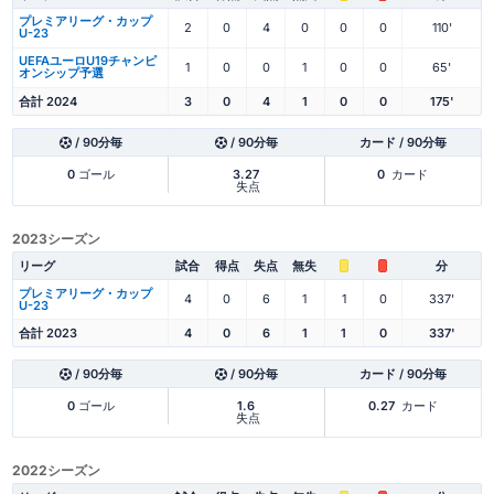
プレミアリーグ・カップ
2
0
4
0
0
0
110'
U-23
UEFAユーロU19チャンピ
1
0
0
1
0
0
65'
オンシップ予選
合計 2024
3
0
4
1
0
0
175'
/ 90分毎
/ 90分毎
カード / 90分毎
0
ゴール
3.27
0
カード
失点
2023シーズン
リーグ
試合
得点
失点
無失
分
プレミアリーグ・カップ
4
0
6
1
1
0
337'
U-23
合計 2023
4
0
6
1
1
0
337'
/ 90分毎
/ 90分毎
カード / 90分毎
0
ゴール
1.6
0.27
カード
失点
2022シーズン