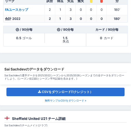
リーグ
試合
得点
失点
無失
分
FAユースカップ
2
1
3
0
0
0
180'
合計 2022
2
1
3
0
0
0
180'
/ 90分毎
/ 90分毎
カード / 90分毎
0.5
ゴール
1.5
0
カード
失点
Sai Sachdevのデータをダウンロード
Sai Sachdevの選手データを2021/2022シーズンから2025/2026シーズンまでの全データをダウンロー
ドしよう。(シーズン全記録とシーズン平均記録を含みます。)
CSVをダウンロード(1クレジット）
無料サンプルCSVをダウンロード »
Sheffield United U21 チーム詳細
Sai Sachdevのチームメイト(クラブ)