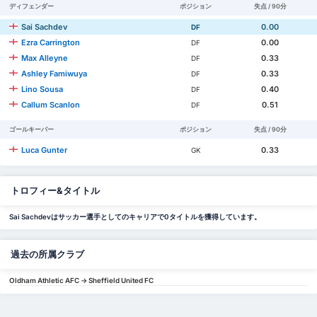
ディフェンダー
ポジション
失点 / 90分
Sai Sachdev
0.00
DF
Ezra Carrington
0.00
DF
Max Alleyne
0.33
DF
Ashley Famiwuya
0.33
DF
Lino Sousa
0.40
DF
Callum Scanlon
0.51
DF
ゴールキーパー
ポジション
失点 / 90分
Luca Gunter
0.33
GK
トロフィー&タイトル
Sai Sachdevはサッカー選手としてのキャリアで0タイトルを獲得しています。
過去の所属クラブ
Oldham Athletic AFC -> Sheffield United FC