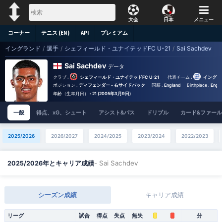
大会
日本
メニュー
コーナー
テニス (EN)
API
プレミアム
イングランド
/
選手
/
シェフィールド・ユナイテッドFC U-21
/
Sai Sachdev
Sai Sachdev
データ
クラブ :
シェフィールド・ユナイテッドFC U-21
代表チーム :
イングラン
ポジション :
ディフェンダー - 右サイドバック
国籍 :
England
Birthplace :
Engla
年齢（生年月日） :
21 (2005年3月9日)
一般
得点、xG、シュート
アシスト&パス
ドリブル
カード&ファール
2025/2026
2026/2027
2024/2025
2023/2024
2022/2023
- Sai Sachdev
2025/2026年とキャリア成績
シーズン成績
キャリア成績
リーグ
試合
得点
失点
無失
分