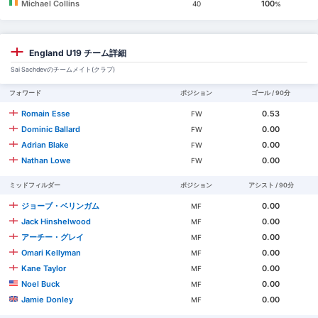
Michael Collins
100
40
%
England U19 チーム詳細
Sai Sachdevのチームメイト(クラブ)
フォワード
ポジション
ゴール / 90分
Romain Esse
0.53
FW
Dominic Ballard
0.00
FW
Adrian Blake
0.00
FW
Nathan Lowe
0.00
FW
ミッドフィルダー
ポジション
アシスト / 90分
ジョーブ・ベリンガム
0.00
MF
Jack Hinshelwood
0.00
MF
アーチー・グレイ
0.00
MF
Omari Kellyman
0.00
MF
Kane Taylor
0.00
MF
Noel Buck
0.00
MF
Jamie Donley
0.00
MF