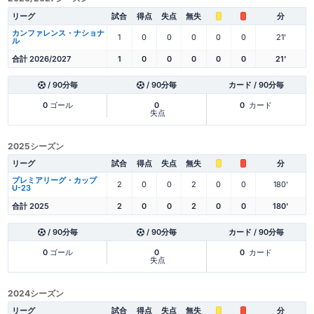
リーグ
試合
得点
失点
無失
分
カンファレンス・ナショナ
1
0
0
0
0
0
21'
ル
合計 2026/2027
1
0
0
0
0
0
21'
/ 90分毎
/ 90分毎
カード / 90分毎
0
ゴール
0
0
カード
失点
2025シーズン
リーグ
試合
得点
失点
無失
分
プレミアリーグ・カップ
2
0
0
2
0
0
180'
U-23
合計 2025
2
0
0
2
0
0
180'
/ 90分毎
/ 90分毎
カード / 90分毎
0
ゴール
0
0
カード
失点
2024シーズン
リーグ
試合
得点
失点
無失
分