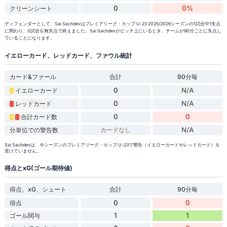
0
0%
クリーンシート
ディフェンダーとして、Sai Sachdevはプレミアリーグ・カップ U-23 2025/2026シーズンの1試合中1失点
に関わり、0試合を無失点で終えました。Sai Sachdevがピッチ上にいるとき、チームが90分ごとに失点し
ていることになります。
イエローカード、レッドカード、ファウル統計
カード&ファール
合計
90分毎
0
N/A
イエローカード
0
N/A
レッドカード
0
0
合計カード数
N/A
分単位での警告数
カードなし
Sai Sachdevは、今シーズンのプレミアリーグ・カップ U-23で警告（イエローカードやレッドカード）を
受けていません。
得点とxG(ゴール期待値)
得点、xG、シュート
合計
90分毎
0
0
得点
1
1
ゴール関与