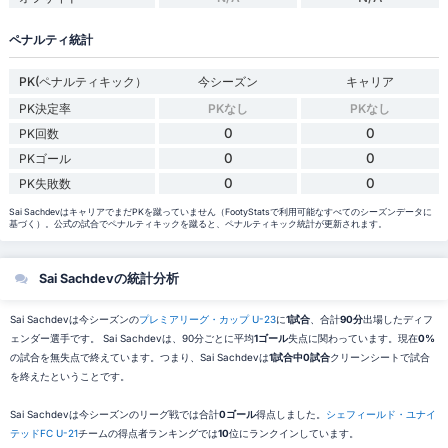
ペナルティ統計
PK(ペナルティキック）
今シーズン
キャリア
PK決定率
PKなし
PKなし
0
0
PK回数
0
0
PKゴール
0
0
PK失敗数
Sai SachdevはキャリアでまだPKを蹴っていません（FootyStatsで利用可能なすべてのシーズンデータに
基づく）。公式の試合でペナルティキックを蹴ると、ペナルティキック統計が更新されます。
Sai Sachdevの統計分析
Sai Sachdevは今シーズンの
プレミアリーグ・カップ U-23
に
1試合
、合計
90分
出場したディフ
ェンダー選手です。 Sai Sachdevは、90分ごとに平均
1ゴール
失点に関わっています。現在
0%
の試合を無失点で終えています。つまり、Sai Sachdevは
1試合中0試合
クリーンシートで試合
を終えたということです。
Sai Sachdevは今シーズンのリーグ戦では合計
0ゴール
得点しました。
シェフィールド・ユナイ
テッドFC U-21
チームの得点者ランキングでは
10
位にランクインしています。