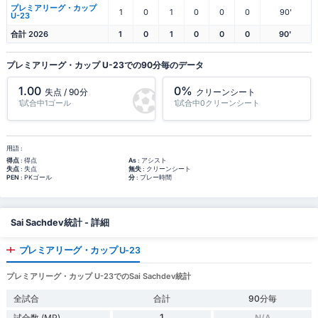
プレミアリーグ・カップ
1
0
1
0
0
0
90'
U-23
合計 2026
1
0
1
0
0
0
90'
プレミアリーグ・カップ U-23での90分毎のデータ
1.00
0%
失点 / 90分
クリーンシート
1試合中1ゴール
1試合中0クリーンシート
用語 :
得点
: 得点
As
: アシスト
失点
: 失点
無失
: クリーンシート
PEN
: PKゴール
分
: プレー時間
Sai Sachdev統計 - 詳細
プレミアリーグ・カップ U-23
プレミアリーグ・カップ U-23でのSai Sachdev統計
全試合
合計
90分毎
1
試合数 (MP)
N/A