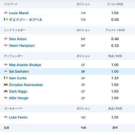
フォワード
ポジション
ゴール / 90分
Louie Marsh
1.50
FW
チエドジー・オグベネ
0.00
FW
ミッドフィルダー
ポジション
アシスト / 90分
Sam Aston
0.40
MF
Owen Hampson
0.33
MF
ディフェンダー
ポジション
失点 / 90分
Max Asante-Boakye
1.00
DF
Sai Sachdev
1.00
DF
Sam Curtis
1.33
DF
Dovydas Sasnauskas
1.50
DF
Zach Giggs
1.50
DF
Alfie Hough
1.50
DF
ゴールキーパー
ポジション
失点 / 90分
Luke Faxon
1.25
GK
監督
年齢
勝率