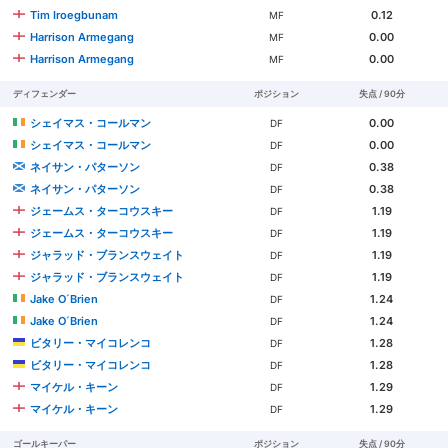
Tim Iroegbunam
0.12
MF
Harrison Armegang
0.00
MF
Harrison Armegang
0.00
MF
ディフェンダー
ポジション
失点 / 90分
シェイマス・コールマン
0.00
DF
シェイマス・コールマン
0.00
DF
ネイサン・パターソン
0.38
DF
ネイサン・パターソン
0.38
DF
ジェームス・ターコウスキー
1.19
DF
ジェームス・ターコウスキー
1.19
DF
ジャラッド・ブランスウェイト
1.19
DF
ジャラッド・ブランスウェイト
1.19
DF
Jake O´Brien
1.24
DF
Jake O´Brien
1.24
DF
ビタリー・マイコレンコ
1.28
DF
ビタリー・マイコレンコ
1.28
DF
マイケル・キーン
1.29
DF
マイケル・キーン
1.29
DF
ゴールキーパー
ポジション
失点 / 90分