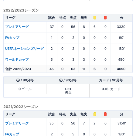
2022/2023シーズン
リーグ
試合
得点
失点
無失
分
プレミアリーグ
37
0
56
8
6
0
3330'
FAカップ
1
0
2
0
0
0
90'
UEFAネーションズリーグ
2
0
2
0
0
0
180'
ワールドカップ
5
0
3
3
0
0
450'
合計 2022/2023
45
0
63
11
6
0
4050'
/ 90分毎
/ 90分毎
カード / 90分毎
0
ゴール
1.51
0.16
カード
失点
2021/2022シーズン
リーグ
試合
得点
失点
無失
分
プレミアリーグ
35
0
56
7
2
0
3150'
FAカップ
2
0
5
0
0
0
180'