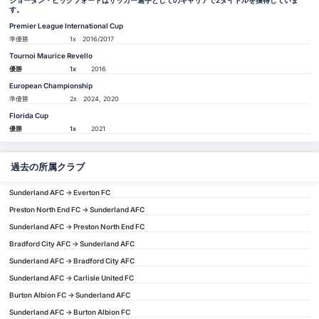
ジョーダン・ピックフォードはサッカー選手としてのキャリアで2タイトルを獲得していま
す。
Premier League International Cup
準優勝
1x
2016/2017
Tournoi Maurice Revello
優勝
1x
2016
European Championship
準優勝
2x
2024, 2020
Florida Cup
優勝
1x
2021
過去の所属クラブ
Sunderland AFC -> Everton FC
Preston North End FC -> Sunderland AFC
Sunderland AFC -> Preston North End FC
Bradford City AFC -> Sunderland AFC
Sunderland AFC -> Bradford City AFC
Sunderland AFC -> Carlisle United FC
Burton Albion FC -> Sunderland AFC
Sunderland AFC -> Burton Albion FC