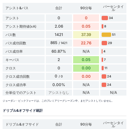
パーセンタイ
アシスト&パス
合計
90分毎
ル
0
0
アシスト
34
2.06
0.05
アシスト期待値(xA)
8
1421
37.39
パス数
51
865
22.76
パス成功回数
29
/ 1421
60.87%
N/A
パス成功率
4
2
0.05
キーパス
7
0
0.00
クロス
11
0
0.00
クロス成功回数
24
/ 0
0.00%
N/A
クロス成功率
24
N/A
N/A
分単位でのアシスト
アシストなし
ジョーダン・ピックフォードは、このプレミアリーグシーズン中、まだアシストしていません。
ドリブル&オフサイド統計
パーセンタイ
ドリブル&オフサイド
合計
90分毎
ル