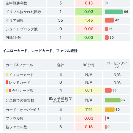
5
0.13
空中戦勝利数
2
1
0.03
ドリブル抜かれた回数
96
55
1.45
クリア回数
47
0
0.00
シュートブロック数
16
1
0.03
PK献上数
20
イエローカード、レッドカード、ファウル統計
パーセンタイ
カード&ファール
合計
90分毎
ル
4
N/A
N/A
イエローカード
0
N/A
N/A
レッドカード
4
0.11
合計カード数
35
855 分単位で
N/A
分単位での警告数
82
のカード
4
11%
カード・オーバー0.5
50
1
0.03
ファウル数
6
6
0.16
被ファウル数
9