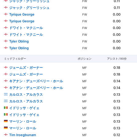
ジャック・グリーリッシュ
0.11
FW
ジャック・グリーリッシュ
0.11
FW
Tyrique George
0.00
FW
Tyrique George
0.00
FW
ドワイト・マクニール
0.00
FW
ドワイト・マクニール
0.00
FW
Tyler Obling
0.00
FW
Tyler Obling
0.00
FW
ミッドフィルダー
ポジション
アシスト / 90分
ジェームズ・ガーナー
0.18
MF
ジェームズ・ガーナー
0.18
MF
キアナン・デューズベリー・ホール
0.14
MF
キアナン・デューズベリー・ホール
0.14
MF
カルロス・アルカラス
0.13
MF
カルロス・アルカラス
0.13
MF
イドリッサ・ゲイェ
0.13
MF
イドリッサ・ゲイェ
0.13
MF
マーリン・ロール
0.13
MF
マーリン・ロール
0.13
MF
Tim Iroegbunam
0.12
MF