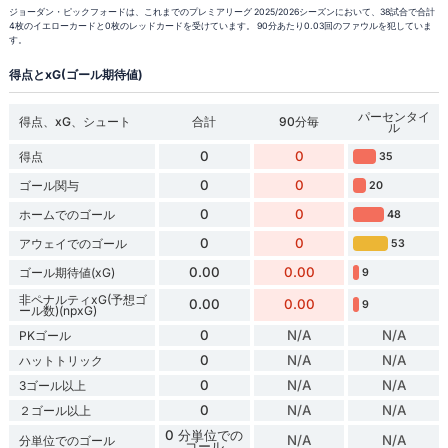
ジョーダン・ピックフォードは、これまでのプレミアリーグ 2025/2026シーズンにおいて、38試合で合計
4枚のイエローカードと0枚のレッドカードを受けています。 90分あたり0.03回のファウルを犯していま
す。
得点とxG(ゴール期待値)
パーセンタイ
得点、xG、シュート
合計
90分毎
ル
0
0
得点
35
0
0
ゴール関与
20
0
0
ホームでのゴール
48
0
0
アウェイでのゴール
53
0.00
0.00
ゴール期待値(xG)
9
非ペナルティxG(予想ゴ
0.00
0.00
9
ール数)(npxG)
0
N/A
N/A
PKゴール
0
N/A
N/A
ハットトリック
0
N/A
N/A
3ゴール以上
0
N/A
N/A
２ゴール以上
0 分単位での
N/A
N/A
分単位でのゴール
ゴール