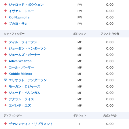
ジャロッド・ボウウェン
0.00
FW
イヴァン・トニー
0.00
FW
Rio Ngumoha
0.00
FW
ブカヨ・サカ
0.00
FW
ミッドフィルダー
ポジション
アシスト / 90分
フィル・フォーデン
0.00
MF
ジョーダン・ヘンダーソン
0.00
MF
ジェームズ・ガーナー
0.00
MF
Adam Wharton
0.00
MF
コール・パーマー
0.00
MF
Kobbie Mainoo
0.00
MF
エリオット・アンダーソン
0.00
MF
モーガン・ロジャース
0.00
MF
ジュード・ベリンガム
0.00
MF
デクラン・ライス
0.00
MF
エベレチ・エズ
0.00
MF
ディフェンダー
ポジション
失点 / 90分
ヴァレンティノ・リブラメント
0.00
DF