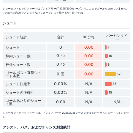
ジョーダン・ピックフォードはプレミアリーグ 2025/2026シーズンでここまでゴールを決めていません。
これからの試合でどのようなパフォーマンスを見せるか注目ですね！
シュート
パーセンタイ
シュート統計
合計
90分毎
ル
0
0.00
シュート
8
0
0.00
枠内シュート数
15
/ 0
0
0.00
枠外シュート数
9
/ 0
ゴールポスト直撃シュ
0 回
0.00
57
ート本数
0.00%
N/A
シュート決定率
35
0.00%
N/A
シュートの正確性
15
ゴールあたりのシュー
0.00
N/A
N/A
ト数
ジョーダン・ピックフォードは、プレミアリーグ 2025/2026シーズンではまだ一度もシュートしていませ
ん。
アシスト、パス、およびチャンス創出統計