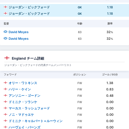
ジョーダン・ピックフォード
1.18
GK
ジョーダン・ピックフォード
1.18
GK
監督
年齢
勝率
David Moyes
32
63
%
David Moyes
32
63
%
England チーム詳細
ジョーダン・ピックフォードの代表チームメンバーリスト
フォワード
ポジション
ゴール / 90分
オリー・ワトキンス
1.38
FW
ハリー・ケイン
0.83
FW
アンソニー・ゴードン
0.48
FW
ドミニク・ソランケ
0.00
FW
マーカス・ラッシュフォード
0.00
FW
ノニ・マドゥエケ
0.00
FW
ドミニク・キャルバート＝ルーウィン
0.00
FW
ハーヴェイ・バーンズ
0.00
FW