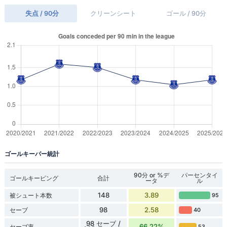
失点 / 90分
クリーンシート
ゴール / 90分
ゴールキーパー統計
90分 or %デ
パーセンタイ
ゴールキーピング
合計
ータ
ル
148
3.89
被シュート本数
95
98
2.58
セーブ
40
98 セーブ /
66.22%
セーブ率
53