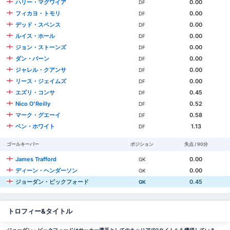
ハリー・マグワイア
0.00
DF
フィカヨ・トモリ
0.00
DF
デッド・スペンス
0.00
DF
ルイス・ホール
0.00
DF
ジョン・ストーンズ
0.00
DF
ダン・バーン
0.00
DF
ジャレル・クアンサ
0.00
DF
リース・ジェイムズ
0.00
DF
エズリ・コンサ
0.45
DF
Nico O'Reilly
0.52
DF
マーク・グエーイ
0.58
DF
ベン・ホワイト
1.13
DF
ゴールキーパー
ポジション
失点 / 90分
James Trafford
0.00
GK
ディーン・ヘンダーソン
0.00
GK
ジョーダン・ピックフォード
0.45
GK
トロフィー&タイトル