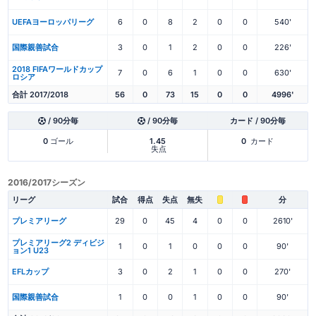
UEFAヨーロッパリーグ
6
0
8
2
0
0
540'
国際親善試合
3
0
1
2
0
0
226'
2018 FIFAワールドカップ
7
0
6
1
0
0
630'
ロシア
合計 2017/2018
56
0
73
15
0
0
4996'
/ 90分毎
/ 90分毎
カード / 90分毎
0
ゴール
1.45
0
カード
失点
2016/2017シーズン
リーグ
試合
得点
失点
無失
分
プレミアリーグ
29
0
45
4
0
0
2610'
プレミアリーグ2 ディビジ
1
0
1
0
0
0
90'
ョン1 U23
EFLカップ
3
0
2
1
0
0
270'
国際親善試合
1
0
0
1
0
0
90'