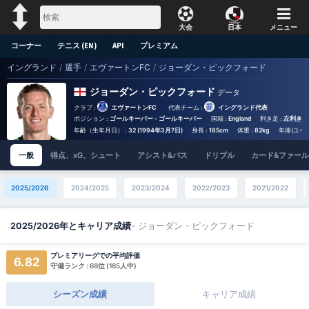
大会
日本
メニュー
コーナー
テニス (EN)
API
プレミアム
イングランド
/
選手
/
エヴァートンFC
/
ジョーダン・ピックフォード
ジョーダン・ピックフォード
データ
クラブ :
エヴァートンFC
代表チーム :
イングランド代表
ポジション :
ゴールキーパー - ゴールキーパー
国籍 :
England
利き足 :
左利き
年齢（生年月日） :
32 (1994年3月7日)
身長 :
185cm
体重 :
82kg
年俸(ユーロ
一般
得点、xG、シュート
アシスト&パス
ドリブル
カード&ファール
2025/2026
2024/2025
2023/2024
2022/2023
2021/2022
- ジョーダン・ピックフォード
2025/2026年とキャリア成績
プレミアリーグでの平均評価
6.82
守備ランク : 68位 (185人中)
シーズン成績
キャリア成績