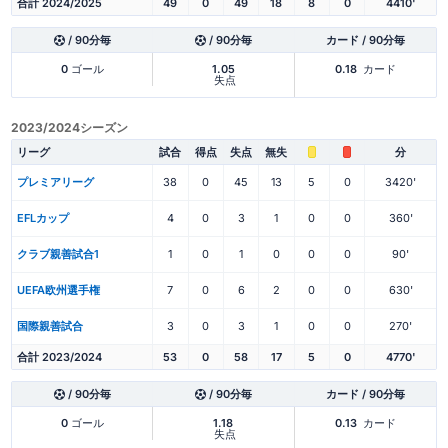
合計 2024/2025
49
0
49
18
8
0
4410'
/ 90分毎
/ 90分毎
カード / 90分毎
0
ゴール
1.05
0.18
カード
失点
2023/2024シーズン
リーグ
試合
得点
失点
無失
分
プレミアリーグ
38
0
45
13
5
0
3420'
EFLカップ
4
0
3
1
0
0
360'
クラブ親善試合1
1
0
1
0
0
0
90'
UEFA欧州選手権
7
0
6
2
0
0
630'
国際親善試合
3
0
3
1
0
0
270'
合計 2023/2024
53
0
58
17
5
0
4770'
/ 90分毎
/ 90分毎
カード / 90分毎
0
ゴール
1.18
0.13
カード
失点