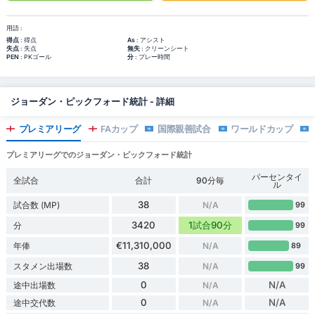
用語 :
得点
: 得点
As
: アシスト
失点
: 失点
無失
: クリーンシート
PEN
: PKゴール
分
: プレー時間
ジョーダン・ピックフォード統計 - 詳細
プレミアリーグ
FAカップ
国際親善試合
ワールドカップ
プレミアリーグでのジョーダン・ピックフォード統計
パーセンタイ
全試合
合計
90分毎
ル
38
試合数 (MP)
N/A
99
3420
1試合90分
分
99
€11,310,000
年俸
N/A
89
38
スタメン出場数
N/A
99
0
N/A
途中出場数
N/A
0
N/A
途中交代数
N/A