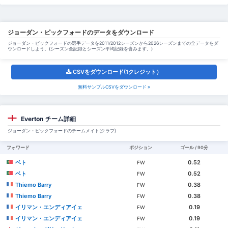
ジョーダン・ピックフォードのデータをダウンロード
ジョーダン・ピックフォードの選手データを2011/2012シーズンから2026シーズンまでの全データをダ
ウンロードしよう。(シーズン全記録とシーズン平均記録を含みます。)
CSVをダウンロード(1クレジット）
無料サンプルCSVをダウンロード »
Everton チーム詳細
ジョーダン・ピックフォードのチームメイト(クラブ)
フォワード
ポジション
ゴール / 90分
ベト
0.52
FW
ベト
0.52
FW
Thiemo Barry
0.38
FW
Thiemo Barry
0.38
FW
イリマン・エンディアイェ
0.19
FW
イリマン・エンディアイェ
0.19
FW