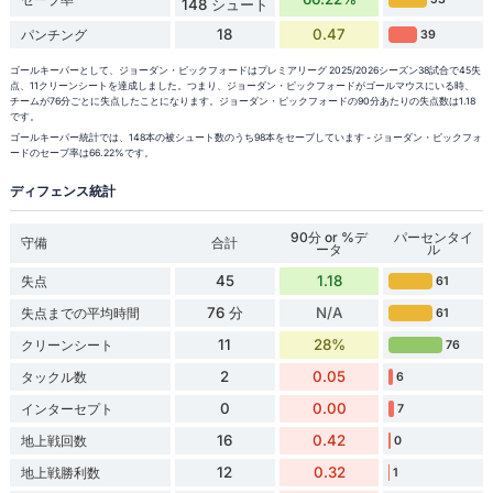
148 シュート
18
0.47
パンチング
39
ゴールキーパーとして、ジョーダン・ピックフォードはプレミアリーグ 2025/2026シーズン38試合で45失
点、11クリーンシートを達成しました。つまり、ジョーダン・ピックフォードがゴールマウスにいる時、
チームが76分ごとに失点したことになります。ジョーダン・ピックフォードの90分あたりの失点数は1.18
です。
ゴールキーパー統計では、148本の被シュート数のうち98本をセーブしています - ジョーダン・ピックフォ
ードのセーブ率は66.22%です。
ディフェンス統計
90分 or %デ
パーセンタイ
守備
合計
ータ
ル
45
1.18
失点
61
76 分
N/A
失点までの平均時間
61
11
28%
クリーンシート
76
2
0.05
タックル数
6
0
0.00
インターセプト
7
16
0.42
地上戦回数
0
12
0.32
地上戦勝利数
1