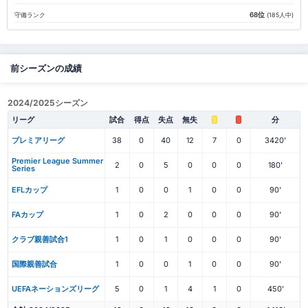
68位
守備ランク
(185人中)
前シーズンの成績
2024/2025シーズン
リーグ
試合
得点
失点
無失
分
プレミアリーグ
38
0
40
12
7
0
3420'
Premier League Summer
2
0
5
0
0
0
180'
Series
EFLカップ
1
0
0
1
0
0
90'
FAカップ
1
0
2
0
0
0
90'
クラブ親善試合1
1
0
1
0
0
0
90'
国際親善試合
1
0
0
1
0
0
90'
UEFAネーションズリーグ
5
0
1
4
1
0
450'