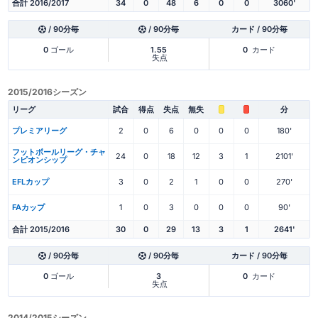
合計 2016/2017
34
0
48
6
0
0
3060'
/ 90分毎
/ 90分毎
カード / 90分毎
0
ゴール
1.55
0
カード
失点
2015/2016シーズン
リーグ
試合
得点
失点
無失
分
プレミアリーグ
2
0
6
0
0
0
180'
フットボールリーグ・チャ
24
0
18
12
3
1
2101'
ンピオンシップ
EFLカップ
3
0
2
1
0
0
270'
FAカップ
1
0
3
0
0
0
90'
合計 2015/2016
30
0
29
13
3
1
2641'
/ 90分毎
/ 90分毎
カード / 90分毎
0
ゴール
3
0
カード
失点
2014/2015シーズン