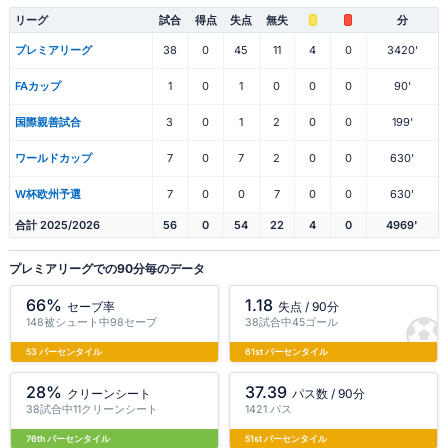
リーグ
試合
得点
失点
無失
分
プレミアリーグ
38
0
45
11
4
0
3420'
FAカップ
1
0
1
0
0
0
90'
国際親善試合
3
0
1
2
0
0
199'
ワールドカップ
7
0
7
2
0
0
630'
W杯欧州予選
7
0
0
7
0
0
630'
合計 2025/2026
56
0
54
22
4
0
4969'
プレミアリーグでの90分毎のデータ
66%
1.18
セーブ率
失点 / 90分
148被シュート中98セーブ
38試合中45ゴール
53 パーセンタイル
61st パーセンタイル
28%
37.39
クリーンシート
パス数 / 90分
38試合中11クリーンシート
1421 パス
76th パーセンタイル
51st パーセンタイル