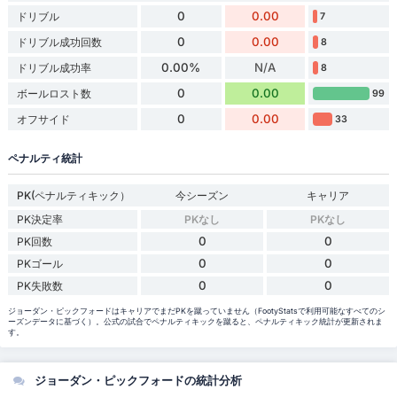
0
0.00
ドリブル
7
0
0.00
ドリブル成功回数
8
0.00%
N/A
ドリブル成功率
8
0
0.00
ボールロスト数
99
0
0.00
オフサイド
33
ペナルティ統計
PK(ペナルティキック）
今シーズン
キャリア
PK決定率
PKなし
PKなし
0
0
PK回数
0
0
PKゴール
0
0
PK失敗数
ジョーダン・ピックフォードはキャリアでまだPKを蹴っていません（FootyStatsで利用可能なすべてのシ
ーズンデータに基づく）。公式の試合でペナルティキックを蹴ると、ペナルティキック統計が更新されま
す。
ジョーダン・ピックフォードの統計分析