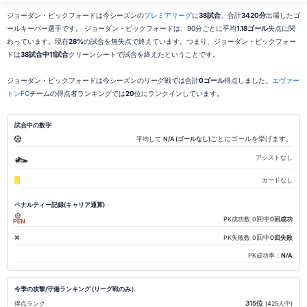
ジョーダン・ピックフォードは今シーズンの
プレミアリーグ
に
38試合
、合計
3420分
出場したゴ
ールキーパー選手です。 ジョーダン・ピックフォードは、90分ごとに平均
1.18ゴール
失点に関
わっています。現在
28%
の試合を無失点で終えています。つまり、ジョーダン・ピックフォー
ドは
38試合中11試合
クリーンシートで試合を終えたということです。
ジョーダン・ピックフォードは今シーズンのリーグ戦では合計
0ゴール
得点しました。
エヴァー
トンFC
チームの得点者ランキングでは
20
位にランクインしています。
試合中の数字
ごとにゴールを挙げます。
平均して
N/A (ゴールなし)
アシストなし
カードなし
ペナルティー記録(キャリア通算)
回中
PK成功数
0
0回成功
PEN
回中
PK失敗数
0
0回失敗
PK成功率：
N/A
今季の攻撃/守備ランキング (リーグ戦のみ）
315位
得点ランク
(425人中)