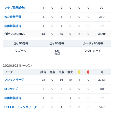
クラブ親善試合1
1
0
2
0
0
0
90'
W杯欧州予選
4
0
1
2
0
0
360'
国際親善試合
1
0
1
0
0
0
90'
合計 2021/2022
43
0
65
9
2
0
3870'
/ 90分毎
/ 90分毎
カード / 90分毎
0
ゴール
1.6
0.06
カード
失点
2020/2021シーズン
リーグ
試合
得点
失点
無失
分
プレミアリーグ
31
0
36
10
1
0
2743'
EFLカップ
2
0
3
0
0
0
180'
国際親善試合
1
0
0
1
0
0
90'
UEFAネーションズリーグ
6
0
4
3
0
0
540'