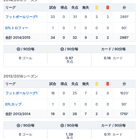
リーグ
試合
得点
失点
無失
分
フットボールリーグ1
33
0
31
9
3
2
2891'
EFLトロフィー
1
0
1
0
0
0
90'
合計 2014/2015
34
0
32
9
3
2
2981'
/ 90分毎
/ 90分毎
カード / 90分毎
0
ゴール
0.97
0.16
カード
失点
2013/2014シーズン
リーグ
試合
得点
失点
無失
分
フットボールリーグ1
18
0
25
7
2
0
1620'
EFLカップ
1
0
1
0
0
0
90'
合計 2013/2014
19
0
26
7
2
0
1710'
/ 90分毎
/ 90分毎
カード / 90分毎
0
ゴール
1.39
0.11
カード
失点