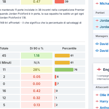
18
0.47
39
Micha
e mantenuto 11 porte inviolate in 38 incontri nella competizione Premier
Portieri
uando Jordan Pickford è in porta, la sua squadra ha subito un gol ogni
 Jordan Pickford è 1.18.
Jorda
148 tiri affrontati - il che significa che la percentuale di salvataggi di
Jorda
Managers
David
Totale
Di 90 o %
Percentile
David
45
1.18
61
6 Minuti
N/A
61
Eng
11
28%
76
I compagni
2
0.05
6
internazio
0
0.00
7
Attaccanti
16
0.42
0
Ollie 
12
0.32
1
Harry
5
0.13
2
Antho