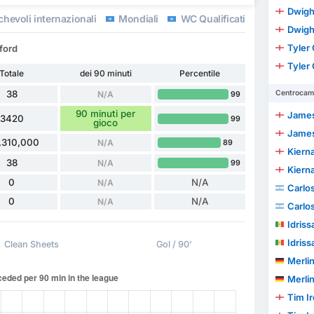
Dwigh
hevoli internazionali
Mondiali
WC Qualification Europe
Dwigh
Tyler 
ford
Tyler 
Totale
dei 90 minuti
Percentile
38
Centrocamp
N/A
99
90 minuti per
James
3420
99
gioco
James
,310,000
N/A
89
Kierna
38
N/A
99
Kierna
0
N/A
N/A
Carlo
0
N/A
N/A
Carlo
Idris
Idris
Clean Sheets
Gol / 90'
Merlin
Merlin
Tim I