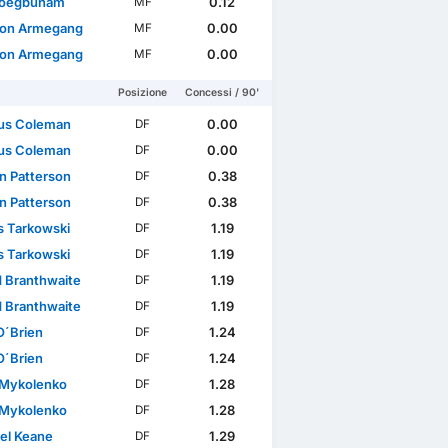
roegbunam
0.12
MF
son Armegang
0.00
MF
son Armegang
0.00
MF
Posizione
Concessi / 90'
us Coleman
0.00
DF
us Coleman
0.00
DF
n Patterson
0.38
DF
n Patterson
0.38
DF
 Tarkowski
1.19
DF
 Tarkowski
1.19
DF
d Branthwaite
1.19
DF
d Branthwaite
1.19
DF
O´Brien
1.24
DF
O´Brien
1.24
DF
i Mykolenko
1.28
DF
i Mykolenko
1.28
DF
el Keane
1.29
DF