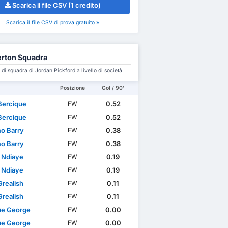
Scarica il file CSV (1 credito)
Scarica il file CSV di prova gratuito »
rton Squadra
i squadra di Jordan Pickford a livello di società
Posizione
Gol / 90'
Bercique
0.52
FW
Bercique
0.52
FW
o Barry
0.38
FW
o Barry
0.38
FW
n Ndiaye
0.19
FW
n Ndiaye
0.19
FW
Grealish
0.11
FW
Grealish
0.11
FW
ue George
0.00
FW
ue George
0.00
FW