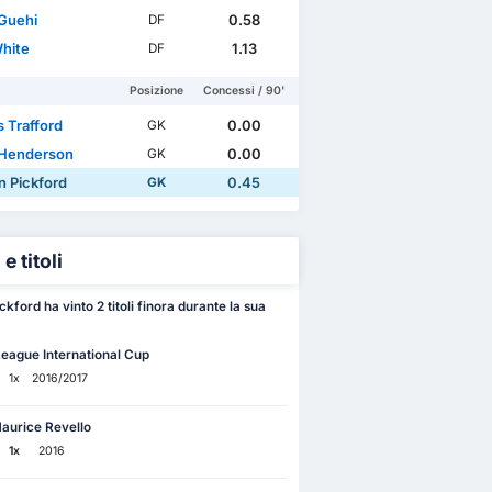
Guehi
0.58
DF
hite
1.13
DF
Posizione
Concessi / 90'
 Trafford
0.00
GK
Henderson
0.00
GK
n Pickford
0.45
GK
e titoli
kford ha vinto 2 titoli finora durante la sua
eague International Cup
1x
2016/2017
aurice Revello
1x
2016