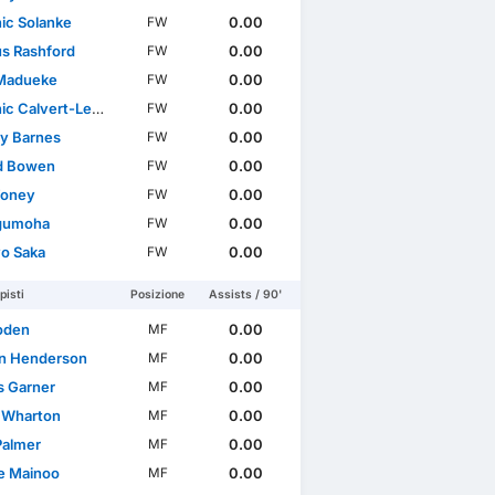
ic Solanke
0.00
FW
s Rashford
0.00
FW
Madueke
0.00
FW
c Calvert-Lewin
0.00
FW
y Barnes
0.00
FW
d Bowen
0.00
FW
Toney
0.00
FW
gumoha
0.00
FW
o Saka
0.00
FW
isti
Posizione
Assists / 90'
Foden
0.00
MF
n Henderson
0.00
MF
 Garner
0.00
MF
 Wharton
0.00
MF
Palmer
0.00
MF
e Mainoo
0.00
MF