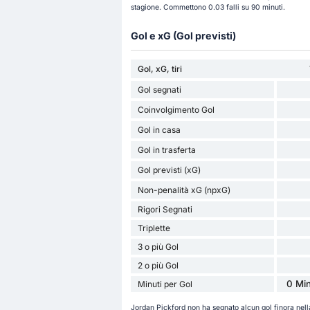
stagione. Commettono 0.03 falli su 90 minuti.
Gol e xG (Gol previsti)
Gol, xG, tiri
Gol segnati
Coinvolgimento Gol
Gol in casa
Gol in trasferta
Gol previsti (xG)
Non-penalità xG (npxG)
Rigori Segnati
Triplette
3 o più Gol
2 o più Gol
0 Min
Minuti per Gol
Jordan Pickford non ha segnato alcun gol finora ne