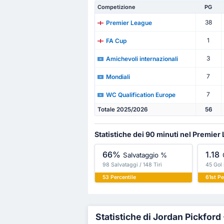
Competizione
PG
38
Premier League
1
FA Cup
3
Amichevoli internazionali
7
Mondiali
7
WC Qualification Europe
Totale 2025/2026
56
Statistiche dei 90 minuti nel Premier
66%
1.18
Salvataggio %
98 Salvataggi / 148 Tiri
45 Gol 
53 Percentile
61st Pe
Statistiche di Jordan Pickford 