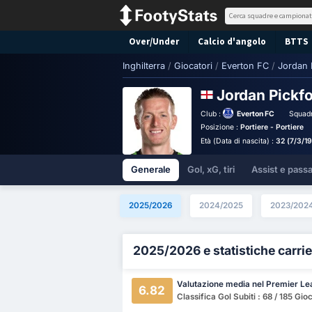
Over/Under
Calcio d'angolo
BTTS
Inghilterra
/
Giocatori
/
Everton FC
/
Jordan 
Jordan Pickf
Club :
Everton FC
Squadr
Posizione :
Portiere - Portiere
Età (Data di nascita) :
32 (7/3/1
Generale
Gol, xG, tiri
Assist e pass
2025/2026
2024/2025
2023/202
2025/2026 e statistiche carrie
Valutazione media nel Premier L
6.82
Classifica Gol Subiti : 68 / 185 Gio