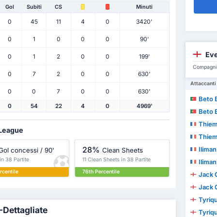
Gol
Subiti
CS
Minuti
0
45
11
4
0
3420'
0
1
0
0
0
90'
Eve
0
1
2
0
0
199'
Compagni d
0
7
2
0
0
630'
Attaccanti
0
0
7
0
0
630'
Beto 
0
54
22
4
0
4969'
Beto 
Thiem
 League
Thiem
28%
Ilima
Gol concessi / 90'
Clean Sheets
in 38 Partite
11 Clean Sheets in 38 Partite
Ilima
rcentile
76th Percentile
Jack 
Jack 
Tyriq
-Dettagliate
Tyriq