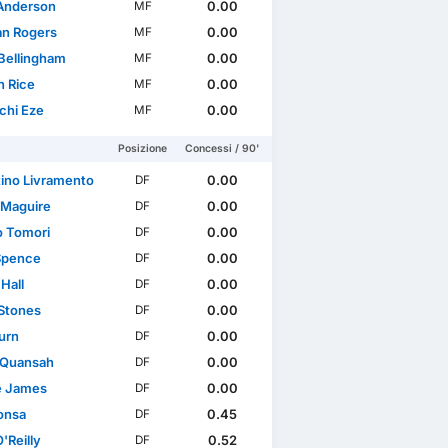
 Anderson
0.00
MF
n Rogers
0.00
MF
Bellingham
0.00
MF
n Rice
0.00
MF
chi Eze
0.00
MF
Posizione
Concessi / 90'
tino Livramento
0.00
DF
 Maguire
0.00
DF
o Tomori
0.00
DF
Spence
0.00
DF
Hall
0.00
DF
Stones
0.00
DF
urn
0.00
DF
l Quansah
0.00
DF
e James
0.00
DF
Konsa
0.45
DF
'Reilly
0.52
DF