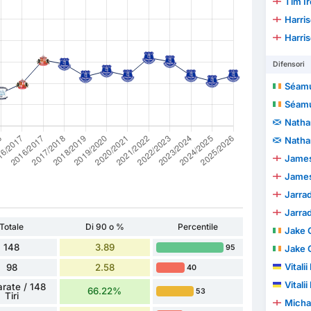
Tim I
Harri
Harri
Difensori
Séam
Séam
Natha
Natha
James
James
Jarra
Jarra
Totale
Di 90 o %
Percentile
Jake 
148
3.89
95
Jake 
Vitali
98
2.58
40
Vitali
arate / 148
66.22%
53
Tiri
Micha