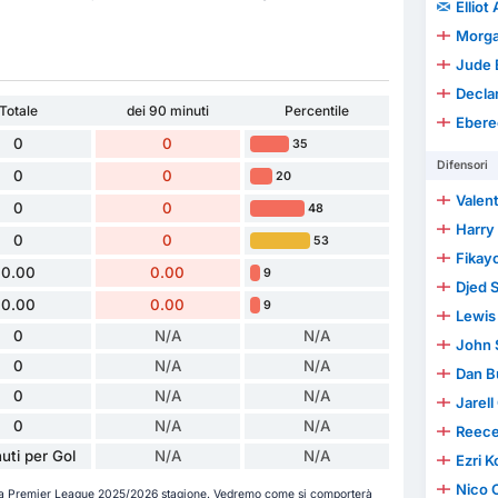
Elliot
Morga
Jude 
Decla
Totale
dei 90 minuti
Percentile
Ebere
0
0
35
Difensori
0
0
20
Valen
0
0
48
Harry
0
0
53
Fikay
0.00
0.00
9
Djed 
0.00
0.00
9
Lewis 
0
N/A
N/A
John 
0
N/A
N/A
Dan B
0
N/A
N/A
Jarel
0
N/A
N/A
Reec
uti per Gol
N/A
N/A
Ezri 
Nico O
lla Premier League 2025/2026 stagione. Vedremo come si comporterà