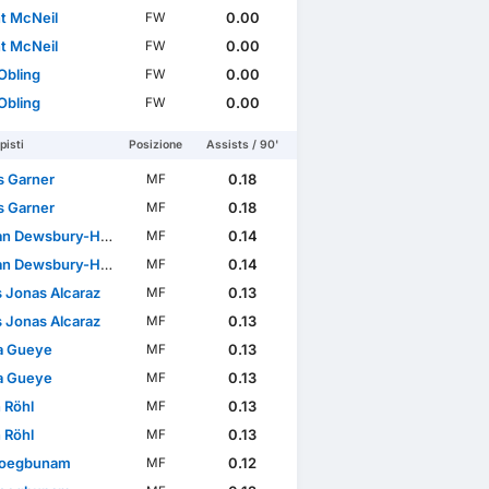
t McNeil
0.00
FW
t McNeil
0.00
FW
Obling
0.00
FW
Obling
0.00
FW
isti
Posizione
Assists / 90'
 Garner
0.18
MF
 Garner
0.18
MF
n Dewsbury-Hall
0.14
MF
n Dewsbury-Hall
0.14
MF
s Jonas Alcaraz
0.13
MF
s Jonas Alcaraz
0.13
MF
sa Gueye
0.13
MF
sa Gueye
0.13
MF
 Röhl
0.13
MF
 Röhl
0.13
MF
roegbunam
0.12
MF