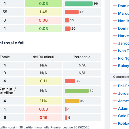
1
0.03
96
Domin
55
1.45
47
Marcu
0
0.00
16
Noni 
Domini
1
0.03
20
Harve
ni rossi e falli
Jarro
Ivan 
Totale
dei 90 minuti
Percentile
Rio N
4
N/A
N/A
Bukay
0
N/A
N/A
Centrocamp
4
0.11
35
Phil 
 minuti /
N/A
82
rtellino
Jorda
4
11%
James
50
Adam
1
0.03
6
Cole 
6
0.16
9
Kobbi
rtellini rossi in 38 partite finora nella Premier League 2025/2026