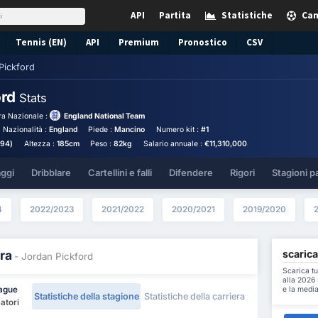
API
Partita
Statistiche
Cam
Tennis (EN)
API
Premium
Pronostico
CSV
Pickford
ord
Stats
a Nazionale :
England National Team
Nazionalità :
England
Piede :
Mancino
Numero kit :
#1
994)
Altezza :
185cm
Peso :
82kg
Salario annuale :
€11,310,000
aggi
Dribblare
Cartellini e falli
Difendere
Rigori
Stagioni p
4
2022/2023
2021/2022
2020/2021
2019/2020
scarica
ra
- Jordan Pickford
Scarica tu
alla 2026 
e la media
eague
Statistiche della stagione
Statistiche della carriera
catori