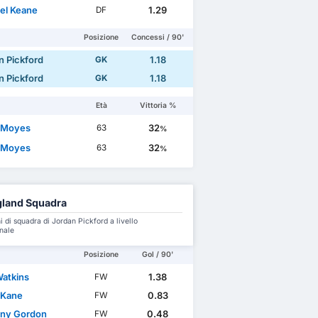
el Keane
1.29
DF
Posizione
Concessi / 90'
n Pickford
1.18
GK
n Pickford
1.18
GK
Età
Vittoria %
 Moyes
32
63
%
 Moyes
32
63
%
land Squadra
 di squadra di Jordan Pickford a livello
nale
Posizione
Gol / 90'
Watkins
1.38
FW
 Kane
0.83
FW
ny Gordon
0.48
FW