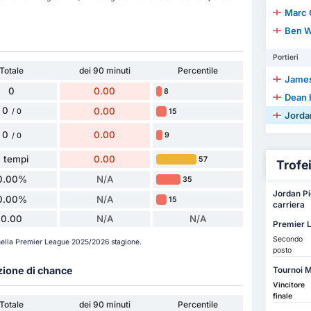
Marc 
Ben W
Portieri
Totale
dei 90 minuti
Percentile
James
0
0.00
8
Dean 
0
0.00
15
/ 0
Jorda
0
0.00
9
/ 0
 tempi
0.00
57
Trofei 
0.00%
N/A
35
Jordan Pic
0.00%
N/A
15
carriera
0.00
N/A
N/A
Premier L
Secondo
 nella Premier League 2025/2026 stagione.
posto
azione di chance
Tournoi M
Vincitore
finale
Totale
dei 90 minuti
Percentile