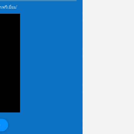
พรีเมี่ยม'