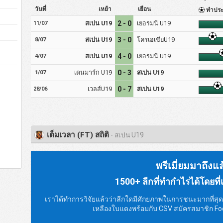
วันที่
เหย้า
เยือน
ทำปร
สเปน U19
2 - 0
เยอรมนี U19
11/07
สเปน U19
3 - 0
โครเอเชียU19
8/07
สเปน U19
4 - 0
เยอรมนี U19
4/07
เดนมาร์ก U19
0 - 3
สเปน U19
1/07
เวลส์U19
0 - 7
สเปน U19
28/06
เต็มเวลา (FT) สถิติ
- สเปน U19
พรีเมี่ยมมาถึงแล
1500+ ลีกที่ทำกำไรได้โดยที่เจ
เราได้ทำการวิจัยแล้วว่าลีกใดมีศักยภาพในการชนะมากที่สุด น
เหลืองใบแดงพร้อมกับ CSV สมัครสมาชิก Foo