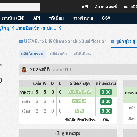
API
ค้นหาแมตช์
สถิต
เทนนิส (EN)
API
พรีเมี่ยม
การทำนาย
CSV
 ยูโร ยู19 แชมเปียนชิพ
›
สเปน U19
UEFA Euro U19 Championship Qualification
ยูฟ่า ยูโร ย
สถิติโดยรวม
สถิติเหย้า
สถิติเยือน
วลา
2026สถิติ
- สเปน U19
0
แข่ง
W
D
L
5 นัดล่าสุด
แต้มต่อเกม
W
W
W
W
W
3.00
5
5
0
0
ภาพรวม
ภาพรว
W
W
W
3.00
3
3
0
0
เหย้า
เหย้า
W
W
3.00
2
2
0
0
เยือน
เยือน
0%
ข้อได้เปรียบในบ้าน
ลูกเตะมุม