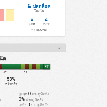
ปลดล็อค
ใบ/นัด
สูงสุด
ต่ำกว่า
* ใบแดง=2ใบ
นัด
FT
60'
75'
53%
ครึ่งหลัง
0
สูงสุด
ประตูทีหลัง
0%
า
ประตูทีหลัง
0
เหลี่ย
ประตูทีหลัง