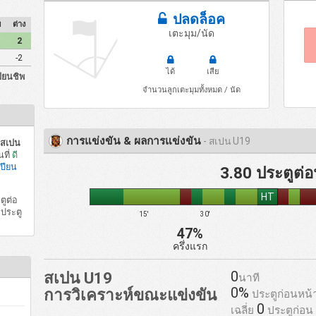
ปลดล็อค
ย
ต่าง
เตะมุม/นัด
2
-2
ได้
เสีย
ปียนชิพ
จำนวนลูกเตะมุมทั้งหมด / นัด
การแข่งขัน & ผลการแข่งขัน
- สเปน U19
) สเปน
ที่
ดี
เปียน
3.80 ประตูต่อ
HT
ตูต่อ
ำประตู
15'
30'
47%
ครึ่งแรก
0
สเปน U19
นาที
0%
การวิเคราะห์ขณะแข่งขัน
ประตูก่อนหน้
0
เฉลี่ย
ประตูก่อน