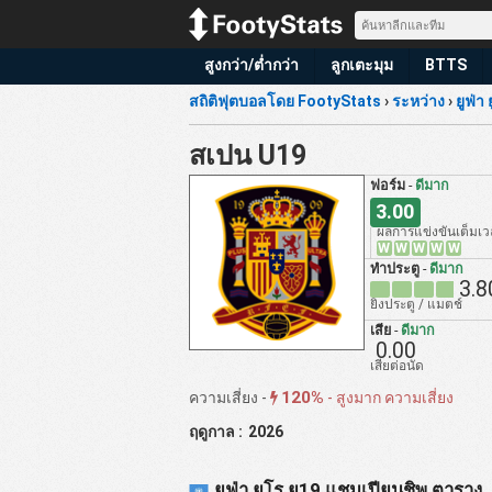
สูงกว่า/ต่ำกว่า
ลูกเตะมุม
BTTS
สถิติฟุตบอลโดย FootyStats
›
ระหว่าง
›
ยูฟ่า
สเปน U19
ฟอร์ม
-
ดีมาก
3.00
ผลการแข่งขันเต็มเ
W
W
W
W
W
ทำประตู
-
ดีมาก
3.8
ยิงประตู / แมตช์
เสีย
-
ดีมาก
0.00
เสียต่อนัด
120%
ความเสี่ยง -
-
สูงมาก ความเสี่ยง
ฤดูกาล :
2026
ยูฟ่า ยูโร ยู19 แชมเปียนชิพ ตาราง