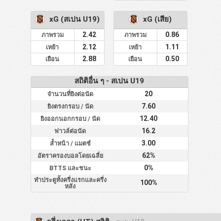
xG (สเปน U19)
xG (เสีย)
2.42
0.86
ภาพรวม
ภาพรวม
2.12
1.11
เหย้า
เหย้า
2.88
0.50
เยือน
เยือน
สถิติอื่น ๆ - สเปน U19
20
จำนวนที่ยิงต่อนัด
7.60
ยิงตรงกรอบ / นัด
12.40
ยิงออกนอกกรอบ / นัด
16.2
ฟาวล์ต่อนัด
3.00
ล้ำหน้า / แมตช์
62%
อัตราครองบอลโดยเฉลี่ย
0%
BTTS และชนะ
ทำประตูทั้งครึ่งแรกและครึ่ง
100%
หลัง