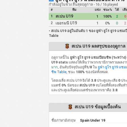
กำลังอยู่ในช่วง สิ้นสุดฤดูกาล - 16 / 16 played
#
ทีม
แข่ง
ชนะ%
ได้
เสี
1
สเปน U19
1
100%
2
0
2
เยอรมนี U19
1
0%
0
2
•
สเปน U19 อยู่ในอันดับ 1 ของ ยูฟ่า ยูโร ยู19 แชมเ
Table
สเปน U19 ผลสรุปของฤดูกาล
ฤดูกาลนี้ใน
ยูฟ่า ยูโร ยู19 แชมเปียนชิพ (ระหว่าง
U19 stats
แสดงให้เห็นว่าพวกเขามีภาพรวมผลงาน
มาก
, อันดับปัจจุบันอยู่ที่
1/8
ใน
ยูฟ่า ยูโร ยู19 แชม
ชิพ Table
, ชนะ
100%
ของนัดทั้งหมด.
โดยเฉลี่ย สเปน U19 ยิงได้
3.8
ประตูและเสีย
0
ประ
แมตช์
0%
นัดของ
สเปน U19
จบโดยที่ทั้งสองทีมท
และประตูเฉลี่ยต่อแมตช์ของพวกเขาคือ
3.8
.
สเปน U19 ข้อมูลเบื้องต้น
ชื่อภาษาอังกฤษ
Spain Under 19