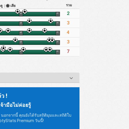
รวม
ะตู
|
เสีย
2
HT
FT
3
HT
FT
4
HT
FT
3
HT
FT
7
HT
FT
้ว !
้ามือไม่ค่อยรู้
อกจากนี้ คุณยังได้รับสถิติมุมและสถิติใบ
tyStats Premium วันนี้!