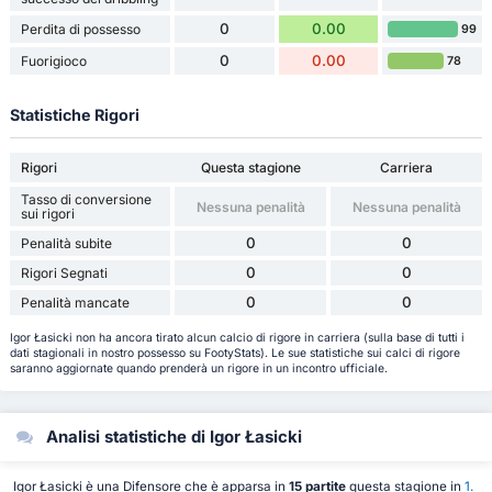
0
0.00
Perdita di possesso
99
0
0.00
Fuorigioco
78
Statistiche Rigori
Rigori
Questa stagione
Carriera
Tasso di conversione
Nessuna penalità
Nessuna penalità
sui rigori
0
0
Penalità subite
0
0
Rigori Segnati
0
0
Penalità mancate
Igor Łasicki non ha ancora tirato alcun calcio di rigore in carriera (sulla base di tutti i
dati stagionali in nostro possesso su FootyStats). Le sue statistiche sui calci di rigore
saranno aggiornate quando prenderà un rigore in un incontro ufficiale.
Analisi statistiche di Igor Łasicki
Igor Łasicki è una Difensore che è apparsa in
15 partite
questa stagione in
1.