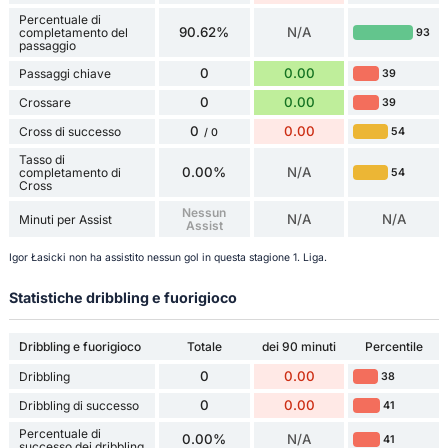
Percentuale di
90.62%
N/A
completamento del
93
passaggio
0
0.00
Passaggi chiave
39
0
0.00
Crossare
39
0
0.00
Cross di successo
54
/ 0
Tasso di
0.00%
N/A
completamento di
54
Cross
Nessun
N/A
N/A
Minuti per Assist
Assist
Igor Łasicki non ha assistito nessun gol in questa stagione 1. Liga.
Statistiche dribbling e fuorigioco
Dribbling e fuorigioco
Totale
dei 90 minuti
Percentile
0
0.00
Dribbling
38
0
0.00
Dribbling di successo
41
Percentuale di
0.00%
N/A
41
successo dei dribbling