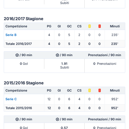
Subiti
2016/2017 Stagione
Competizione
PG
Gl
GC
CS
Minuti
Serie B
4
0
5
2
0
0
235'
Totale 2016/2017
4
0
5
2
0
0
235'
/ 90 min
/ 90 min
Prenotazioni / 90 min
0
Gol
1.91
0
Prenotazioni
Subiti
2015/2016 Stagione
Competizione
PG
Gl
GC
CS
Minuti
Serie C
12
0
6
4
0
0
952'
Totale 2015/2016
12
0
6
4
0
0
952'
/ 90 min
/ 90 min
Prenotazioni / 90 min
0
Gol
0.57
0
Prenotazioni