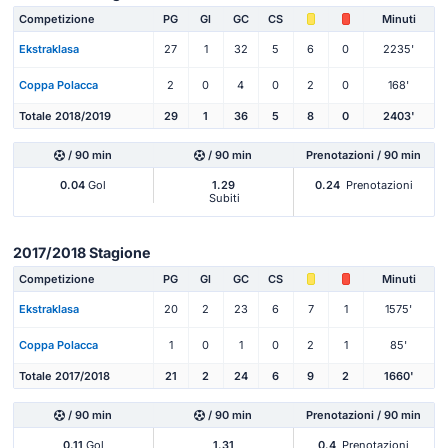
Competizione
PG
Gl
GC
CS
Minuti
Ekstraklasa
27
1
32
5
6
0
2235'
Coppa Polacca
2
0
4
0
2
0
168'
Totale 2018/2019
29
1
36
5
8
0
2403'
/ 90 min
/ 90 min
Prenotazioni / 90 min
0.04
Gol
1.29
0.24
Prenotazioni
Subiti
2017/2018 Stagione
Competizione
PG
Gl
GC
CS
Minuti
Ekstraklasa
20
2
23
6
7
1
1575'
Coppa Polacca
1
0
1
0
2
1
85'
Totale 2017/2018
21
2
24
6
9
2
1660'
/ 90 min
/ 90 min
Prenotazioni / 90 min
0.11
Gol
1.31
0.4
Prenotazioni