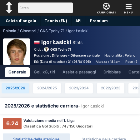
CAMPIONATI
MENU
Calcio d'angolo
Tennis (EN)
API
Premium
Polonia
/
Giocatori
/
GKS Tychy 71
/
Igor Łasicki
Pronostico
Igor Łasicki
Stats
Club :
GKS Tychy 71
Posizione :
Difensore - Difensore centrale
Nazionalità :
Poland
Età (Data di nascita) :
31 (26/6/1995)
Altezza :
184cm
Peso :
75
Generale
Gol, xG, tiri
Assist e passaggi
Dribblare
Cartell
2025/2026
2024/2025
2023/2024
2022/2023
202
2025/2026 e statistiche carriera
- Igor Łasicki
Valutazione media nel 1. Liga
6.24
Classifica Gol Subiti : 74 / 156 Giocatori
Statistiche della stagione
Statistiche della carriera