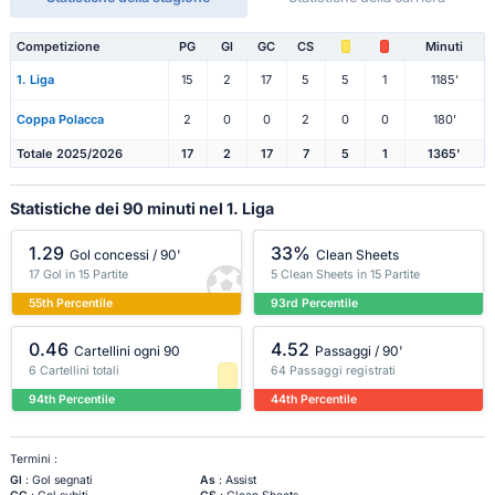
Competizione
PG
Gl
GC
CS
Minuti
1. Liga
15
2
17
5
5
1
1185'
Coppa Polacca
2
0
0
2
0
0
180'
Totale 2025/2026
17
2
17
7
5
1
1365'
Statistiche dei 90 minuti nel 1. Liga
1.29
33%
Gol concessi / 90'
Clean Sheets
17 Gol in 15 Partite
5 Clean Sheets in 15 Partite
55th Percentile
93rd Percentile
0.46
4.52
Cartellini ogni 90
Passaggi / 90'
6 Cartellini totali
64 Passaggi registrati
94th Percentile
44th Percentile
Termini :
Gl
: Gol segnati
As
: Assist