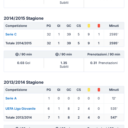
Subiti
2014/2015 Stagione
Competizione
PG
Gl
GC
CS
Minuti
Serie C
32
1
39
5
9
1
2595'
Totale 2014/2015
32
1
39
5
9
1
2595'
/ 90 min
/ 90 min
Prenotazioni / 90 min
0.03
Gol
1.35
0.31
Prenotazioni
Subiti
2013/2014 Stagione
Competizione
PG
Gl
GC
CS
Minuti
Serie A
1
0
0
0
0
0
12'
UEFA Liga Giovanile
6
1
8
2
4
0
535'
Totale 2013/2014
7
1
8
2
4
0
547'