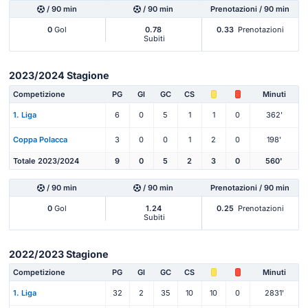
/ 90 min
/ 90 min
Prenotazioni / 90 min
0
Gol
0.78
0.33
Prenotazioni
Subiti
2023/2024 Stagione
Competizione
PG
Gl
GC
CS
Minuti
1. Liga
6
0
5
1
1
0
362'
Coppa Polacca
3
0
0
1
2
0
198'
Totale 2023/2024
9
0
5
2
3
0
560'
/ 90 min
/ 90 min
Prenotazioni / 90 min
0
Gol
1.24
0.25
Prenotazioni
Subiti
2022/2023 Stagione
Competizione
PG
Gl
GC
CS
Minuti
1. Liga
32
2
35
10
10
0
2831'