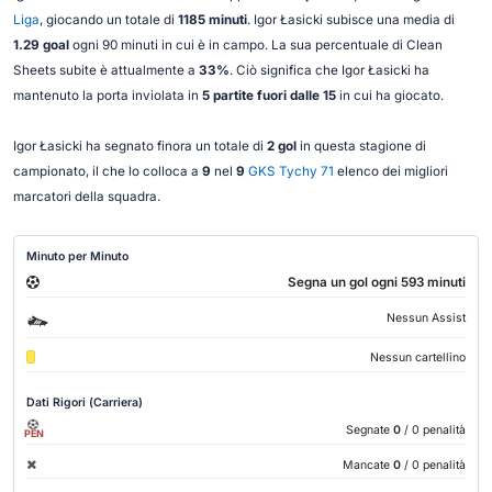
Liga
, giocando un totale di
1185 minuti
. Igor Łasicki subisce una media di
1.29 goal
ogni 90 minuti in cui è in campo. La sua percentuale di Clean
Sheets subite è attualmente a
33%
. Ciò significa che Igor Łasicki ha
mantenuto la porta inviolata in
5 partite fuori dalle 15
in cui ha giocato.
Igor Łasicki ha segnato finora un totale di
2 gol
in questa stagione di
campionato, il che lo colloca a
9
nel
9
GKS Tychy 71
elenco dei migliori
marcatori della squadra.
Minuto per Minuto
Segna un gol ogni 593 minuti
Nessun Assist
Nessun cartellino
Dati Rigori (Carriera)
Segnate
0
/ 0 penalità
PEN
Mancate
0
/ 0 penalità