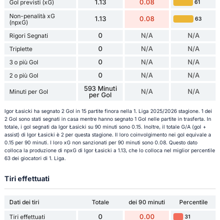
1.13
0.08
Gol previsti (xG)
61
Non-penalità xG
1.13
0.08
63
(npxG)
0
N/A
N/A
Rigori Segnati
0
N/A
N/A
Triplette
0
N/A
N/A
3 o più Gol
0
N/A
N/A
2 o più Gol
593 Minuti
N/A
N/A
Minuti per Gol
per Gol
Igor Łasicki ha segnato 2 Gol in 15 partite finora nella 1. Liga 2025/2026 stagione. 1 dei
2 Gol sono stati segnati in casa mentre hanno segnato 1 Gol nelle partite in trasferta. In
totale, i gol segnati da Igor Łasicki su 90 minuti sono 0.15. Inoltre, il totale G/A (gol +
assist) di Igor Łasicki è 2 per questa stagione. Il loro coinvolgimento nei gol equivale a
0.15 per 90 minuti. I loro xG non sanzionati per 90 minuti sono 0.08. Questo dato
colloca la produzione di npxG di Igor Łasicki a 1.13, che lo colloca nel miglior percentile
63 dei giocatori di 1. Liga.
Tiri effettuati
Dati dei tiri
Totale
dei 90 minuti
Percentile
0
0.00
Tiri effettuati
31