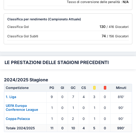
Tasso di conversione delle penalità :
N/A
Classifica per rendimento (Campionato Attuale)
130
Classifica Gol
/ 416 Giocatori
74
Classifica Gol Subiti
/ 156 Giocatori
LE PRESTAZIONI DELLE STAGIONI PRECEDENTI
2024/2025 Stagione
Competizione
PG
Gl
GC
CS
Minuti
1. Liga
9
0
7
4
3
0
810'
UEFA Europa
1
0
1
0
1
0
90'
Conference League
Coppa Polacca
1
0
2
0
1
0
90'
Totale 2024/2025
11
0
10
4
5
0
990'