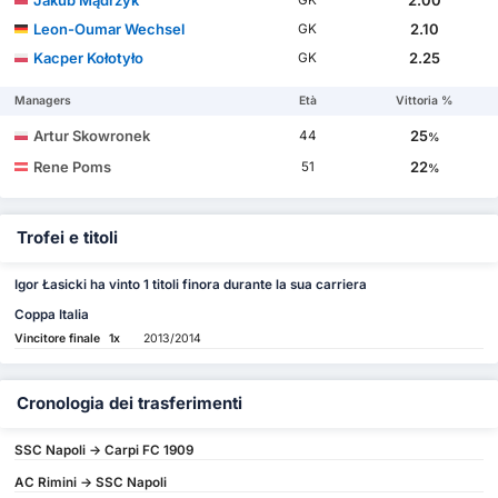
Leon-Oumar Wechsel
2.10
GK
Kacper Kołotyło
2.25
GK
Managers
Età
Vittoria %
Artur Skowronek
25
44
%
Rene Poms
22
51
%
Trofei e titoli
Igor Łasicki ha vinto 1 titoli finora durante la sua carriera
Coppa Italia
Vincitore finale
1x
2013/2014
Cronologia dei trasferimenti
SSC Napoli -> Carpi FC 1909
AC Rimini -> SSC Napoli