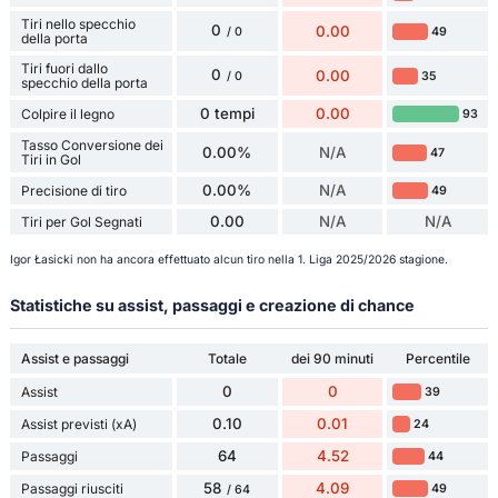
Tiri nello specchio
0
0.00
49
/ 0
della porta
Tiri fuori dallo
0
0.00
35
/ 0
specchio della porta
0 tempi
0.00
Colpire il legno
93
Tasso Conversione dei
0.00%
N/A
47
Tiri in Gol
0.00%
N/A
Precisione di tiro
49
0.00
N/A
N/A
Tiri per Gol Segnati
Igor Łasicki non ha ancora effettuato alcun tiro nella 1. Liga 2025/2026 stagione.
Statistiche su assist, passaggi e creazione di chance
Assist e passaggi
Totale
dei 90 minuti
Percentile
0
0
Assist
39
0.10
0.01
Assist previsti (xA)
24
64
4.52
Passaggi
44
58
4.09
Passaggi riusciti
49
/ 64