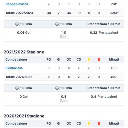
Coppa Polacca
2
0
1
0
1
0
210'
Totale 2022/2023
34
2
36
10
11
0
3041'
/ 90 min
/ 90 min
Prenotazioni / 90 min
0.06
Gol
1.11
0.32
Prenotazioni
Subiti
2021/2022 Stagione
Competizione
PG
Gl
GC
CS
Minuti
Ekstraklasa
5
0
4
2
2
0
450'
Totale 2021/2022
5
0
4
2
2
0
450'
/ 90 min
/ 90 min
Prenotazioni / 90 min
0
Gol
0.8
0.4
Prenotazioni
Subiti
2020/2021 Stagione
Competizione
PG
Gl
GC
CS
Minuti