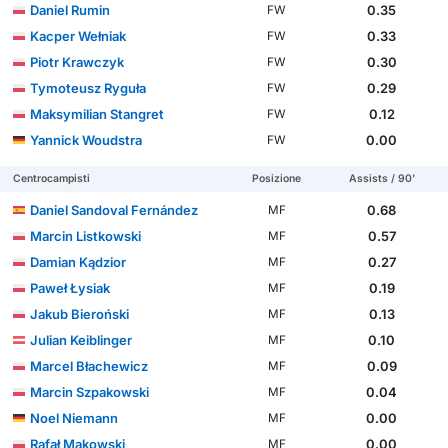
Daniel Rumin
0.35
FW
Kacper Wełniak
0.33
FW
Piotr Krawczyk
0.30
FW
Tymoteusz Ryguła
0.29
FW
Maksymilian Stangret
0.12
FW
Yannick Woudstra
0.00
FW
Centrocampisti
Posizione
Assists / 90'
Daniel Sandoval Fernández
0.68
MF
Marcin Listkowski
0.57
MF
Damian Kądzior
0.27
MF
Paweł Łysiak
0.19
MF
Jakub Bieroński
0.13
MF
Julian Keiblinger
0.10
MF
Marcel Błachewicz
0.09
MF
Marcin Szpakowski
0.04
MF
Noel Niemann
0.00
MF
Rafał Makowski
0.00
MF