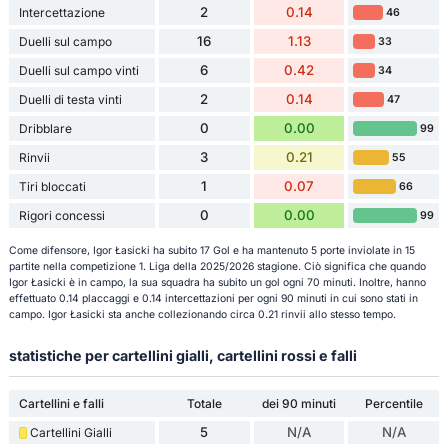
2
0.14
Intercettazione
46
16
1.13
Duelli sul campo
33
6
0.42
Duelli sul campo vinti
34
2
0.14
Duelli di testa vinti
47
0
0.00
Dribblare
99
3
0.21
Rinvii
55
1
0.07
Tiri bloccati
66
0
0.00
Rigori concessi
99
Come difensore, Igor Łasicki ha subito 17 Gol e ha mantenuto 5 porte inviolate in 15
partite nella competizione 1. Liga della 2025/2026 stagione. Ciò significa che quando
Igor Łasicki è in campo, la sua squadra ha subito un gol ogni 70 minuti. Inoltre, hanno
effettuato 0.14 placcaggi e 0.14 intercettazioni per ogni 90 minuti in cui sono stati in
campo. Igor Łasicki sta anche collezionando circa 0.21 rinvii allo stesso tempo.
statistiche per cartellini gialli, cartellini rossi e falli
Cartellini e falli
Totale
dei 90 minuti
Percentile
5
N/A
N/A
Cartellini Gialli