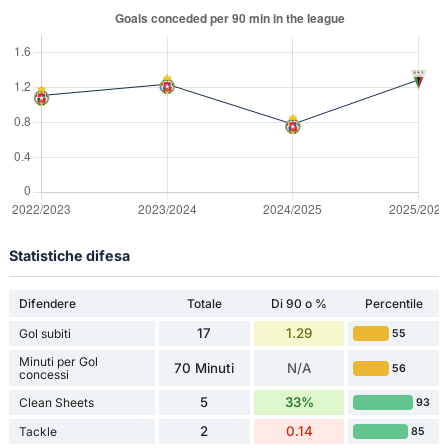
Statistiche difesa
Difendere
Totale
Di 90 o %
Percentile
17
1.29
Gol subiti
55
Minuti per Gol
70 Minuti
N/A
56
concessi
5
33%
Clean Sheets
93
2
0.14
Tackle
85