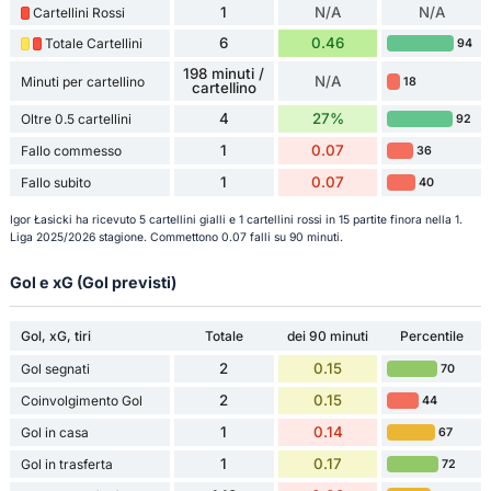
1
N/A
N/A
Cartellini Rossi
6
0.46
Totale Cartellini
94
198 minuti /
N/A
Minuti per cartellino
18
cartellino
4
27%
Oltre 0.5 cartellini
92
1
0.07
Fallo commesso
36
1
0.07
Fallo subito
40
Igor Łasicki ha ricevuto 5 cartellini gialli e 1 cartellini rossi in 15 partite finora nella 1.
Liga 2025/2026 stagione. Commettono 0.07 falli su 90 minuti.
Gol e xG (Gol previsti)
Gol, xG, tiri
Totale
dei 90 minuti
Percentile
2
0.15
Gol segnati
70
2
0.15
Coinvolgimento Gol
44
1
0.14
Gol in casa
67
1
0.17
Gol in trasferta
72