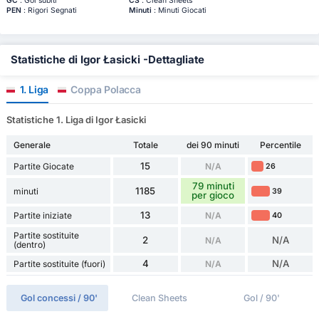
GC
: Gol subiti
CS
: Clean Sheets
PEN
: Rigori Segnati
Minuti
: Minuti Giocati
Statistiche di Igor Łasicki -Dettagliate
1. Liga
Coppa Polacca
Statistiche 1. Liga di Igor Łasicki
Generale
Totale
dei 90 minuti
Percentile
15
Partite Giocate
N/A
26
79 minuti
1185
minuti
39
per gioco
13
Partite iniziate
N/A
40
Partite sostituite
2
N/A
N/A
(dentro)
4
N/A
Partite sostituite (fuori)
N/A
Gol concessi / 90'
Clean Sheets
Gol / 90'