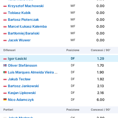
Krzysztof Machowski
0.00
MF
Tobiasz Kubik
0.00
MF
Bartosz Pioterczak
0.00
MF
Marcel Łukasz Kalemba
0.00
MF
Bartłomiej Barański
0.00
MF
Jacek Wuwer
0.00
MF
Difensori
Posizione
Concessi / 90'
Igor Łasicki
1.29
DF
Oliver Stefánsson
1.70
DF
Luis Marques Almeida Vieira Silva
1.90
DF
Jakub Tecław
1.92
DF
Bartosz Jankowski
2.13
DF
Kasjan Lipkowski
2.16
DF
Nico Adamczyk
6.00
DF
Portieri
Posizione
Concessi / 90'
Jakub Mądrzyk
2.00
GK