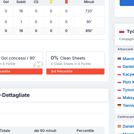
Gol
Subiti
CS
Minuti
0
18
0
0
0
720'
0
1
0
0
0
90'
Tyc
0
19
0
0
0
810'
Compagni d
Attaccanti
0%
Gol concessi / 90'
Clean Sheets
Mamin
in 8 Partite
0 Clean Sheets in 8 Partite
Danie
centile
3rd Percentile
Kacpe
Piotr
Tymot
-Dettagliate
Maksy
Yanni
Centrocamp
Daniel 
Totale
dei 90 minuti
Percentile