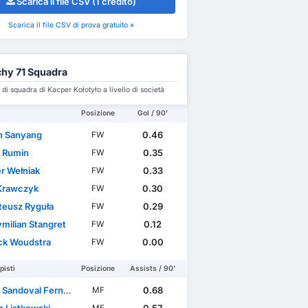
Scarica il file CSV (1 credito)
Scarica il file CSV di prova gratuito »
hy 71 Squadra
i squadra di Kacper Kołotyło a livello di società
Posizione
Gol / 90'
 Sanyang
0.46
FW
l Rumin
0.35
FW
r Wełniak
0.33
FW
 Krawczyk
0.30
FW
eusz Ryguła
0.29
FW
milian Stangret
0.12
FW
ck Woudstra
0.00
FW
isti
Posizione
Assists / 90'
Sandoval Fernández
0.68
MF