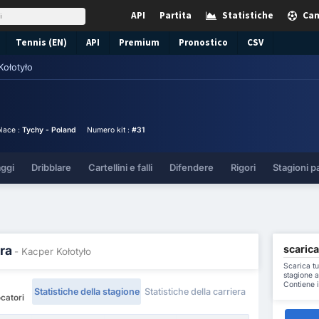
API
Partita
Statistiche
Cam
Tennis (EN)
API
Premium
Pronostico
CSV
Kołotyło
place :
Tychy - Poland
Numero kit :
#31
aggi
Dribblare
Cartellini e falli
Difendere
Rigori
Stagioni p
scarica
ra
- Kacper Kołotyło
Scarica tu
stagione a
Contiene i
Statistiche della stagione
Statistiche della carriera
ocatori