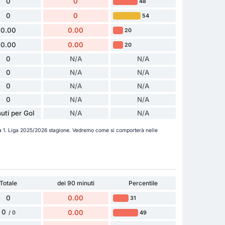
0
0
48
0
0
54
0.00
0.00
20
0.00
0.00
20
0
N/A
N/A
0
N/A
N/A
0
N/A
N/A
0
N/A
N/A
uti per Gol
N/A
N/A
la 1. Liga 2025/2026 stagione. Vedremo come si comporterà nelle
Totale
dei 90 minuti
Percentile
0
0.00
31
0
0.00
49
/ 0