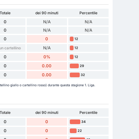
Totale
dei 90 minuti
Percentile
0
N/A
N/A
0
N/A
N/A
0
0
12
N/A
n cartellino
12
0
0%
12
0
0.00
29
0
0.00
32
ellino giallo o cartellino rosso) durante questa stagione 1. Liga.
Totale
dei 90 minuti
Percentile
0
0
34
0
0
22