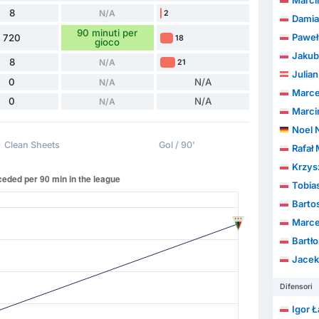
Marci
8
N/A
2
Damia
90 minuti per
Paweł
720
18
gioco
Jakub
8
N/A
21
Julian
0
N/A
N/A
Marce
0
N/A
N/A
Marci
Noel 
Clean Sheets
Gol / 90'
Rafał
Krzys
Tobia
Barto
Marcel
Bartło
Jace
Difensori
Igor Ł