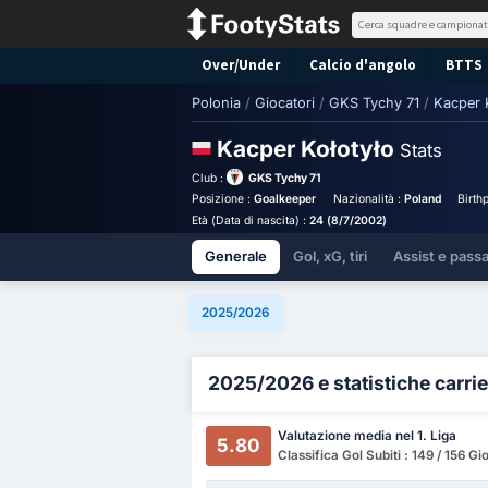
Over/Under
Calcio d'angolo
BTTS
Polonia
/
Giocatori
/
GKS Tychy 71
/
Kacper 
Kacper Kołotyło
Stats
Club :
GKS Tychy 71
Posizione :
Goalkeeper
Nazionalità :
Poland
Birth
Età (Data di nascita) :
24 (8/7/2002)
Generale
Gol, xG, tiri
Assist e pass
2025/2026
2025/2026 e statistiche carrie
Valutazione media nel 1. Liga
5.80
Classifica Gol Subiti : 149 / 156 Gi