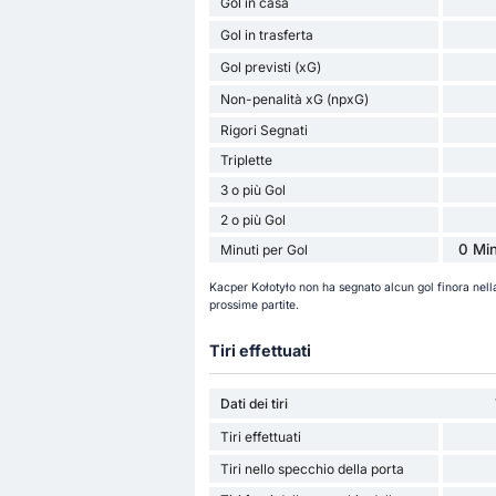
Gol in casa
Gol in trasferta
Gol previsti (xG)
Non-penalità xG (npxG)
Rigori Segnati
Triplette
3 o più Gol
2 o più Gol
0 Min
Minuti per Gol
Kacper Kołotyło non ha segnato alcun gol finora nel
prossime partite.
Tiri effettuati
Dati dei tiri
Tiri effettuati
Tiri nello specchio della porta