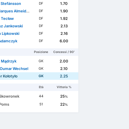
r Stefánsson
1.70
DF
ues Almeida Vieira Silva
1.90
DF
 Tecław
1.92
DF
sz Jankowski
2.13
DF
n Lipkowski
2.16
DF
Adamczyk
6.00
DF
Posizione
Concessi / 90'
 Mądrzyk
2.00
GK
Oumar Wechsel
2.10
GK
r Kołotyło
2.25
GK
Età
Vittoria %
 Skowronek
25
44
%
 Poms
22
51
%