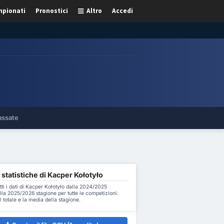
pionati
Pronostici
Altro
Accedi
assate
 statistiche di Kacper Kołotyło
tti i dati di Kacper Kołotyło dalla 2024/2025
lla 2025/2026 stagione per tutte le competizioni.
l totale e la media della stagione.