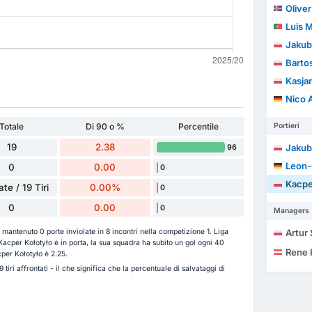
Olive
Luis Marq
Jakub
Barto
Kasja
Nico 
Totale
Di 90 o %
Percentile
Portieri
19
2.38
Jakub
96
Leon-
0
0.00
0
Kacpe
te / 19 Tiri
0.00%
0
0
0.00
0
Managers
 mantenuto 0 porte inviolate in 8 incontri nella competizione 1. Liga
Artur
acper Kołotyło è in porta, la sua squadra ha subito un gol ogni 40
Rene
cper Kołotyło è 2.25.
 tiri affrontati - il che significa che la percentuale di salvataggi di