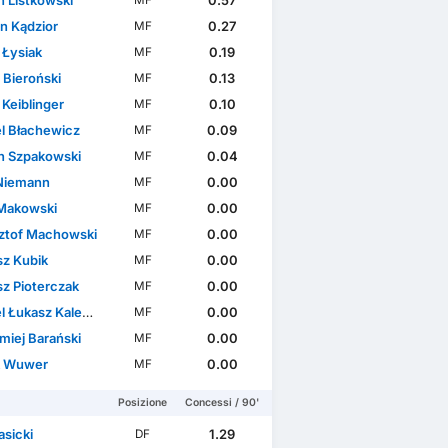
n Listkowski
0.57
MF
n Kądzior
0.27
MF
 Łysiak
0.19
MF
 Bieroński
0.13
MF
 Keiblinger
0.10
MF
l Błachewicz
0.09
MF
n Szpakowski
0.04
MF
Niemann
0.00
MF
 Makowski
0.00
MF
ztof Machowski
0.00
MF
sz Kubik
0.00
MF
sz Pioterczak
0.00
MF
 Łukasz Kalemba
0.00
MF
miej Barański
0.00
MF
k Wuwer
0.00
MF
Posizione
Concessi / 90'
asicki
1.29
DF